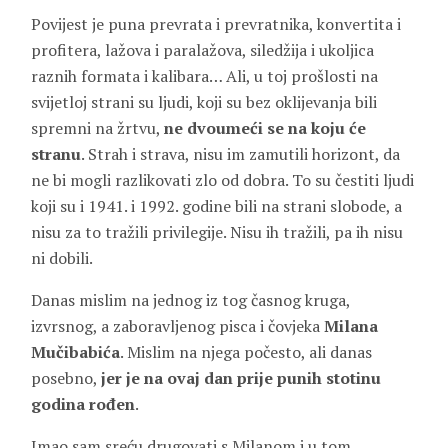
Povijest je puna prevrata i prevratnika, konvertita i
profitera, lažova i paralažova, siledžija i ukoljica
raznih formata i kalibara… Ali, u toj prošlosti na
svijetloj strani su ljudi, koji su bez oklijevanja bili
spremni na žrtvu,
ne dvoumeći se na koju će
stranu
. Strah i strava, nisu im zamutili horizont, da
ne bi mogli razlikovati zlo od dobra. To su čestiti ljudi
koji su i 1941. i 1992. godine bili na strani slobode, a
nisu za to tražili privilegije. Nisu ih tražili, pa ih nisu
ni dobili.
Danas mislim na jednog iz tog časnog kruga,
izvrsnog, a zaboravljenog pisca i čovjeka
Milana
Mučibabića
. Mislim na njega počesto, ali danas
posebno,
jer je na ovaj dan prije punih stotinu
godina rođen
.
Imao sam sreću drugovati s Milanom i u tom