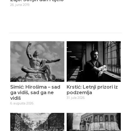
26. juna 2019.
20. ju
Simić: Hirošima – sad
Krstić: Letnji prizori iz
ga vidiš, sad ga ne
podzemlja
vidiš
31. jula 2026.
6. augusta 2026.