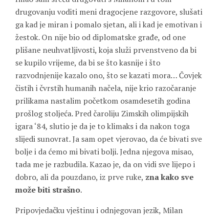
drugovanju voditi meni dragocjene razgovore, slušati
ga kad je miran i pomalo sjetan, ali i kad je emotivan i
žestok. On nije bio od diplomatske građe, od one
plišane neuhvatljivosti, koja služi prvenstveno da bi
se kupilo vrijeme, da bi se što kasnije i što
razvodnjenije kazalo ono, što se kazati mora… Čovjek
čistih i čvrstih humanih načela, nije krio razočaranje
prilikama nastalim početkom osamdesetih godina
prošlog stoljeća. Pred čaroliju Zimskih olimpijskih
igara ‘84, slutio je da je to klimaks i da nakon toga
slijedi sunovrat. Ja sam opet vjerovao, da će bivati sve
bolje i da ćemo mi bivati bolji. Jedna njegova misao,
tada me je razbudila. Kazao je, da on vidi sve lijepo i
dobro, ali da pouzdano, iz prve ruke,
zna kako sve
može biti strašno
.
Pripovjedačku vještinu i odnjegovan jezik, Milan