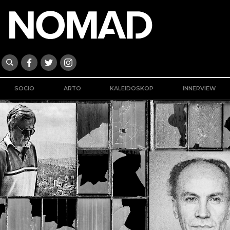
SOCIO
ARTO
KALEIDOSKOP
INNERVIEW