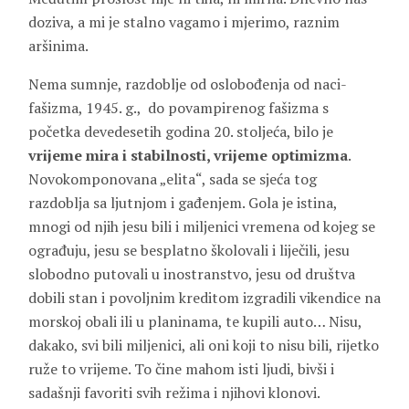
doziva, a mi je stalno vagamo i mjerimo, raznim
aršinima.
Nema sumnje, razdoblje od oslobođenja od naci-
fašizma, 1945. g., do povampirenog fašizma s
početka devedesetih godina 20. stoljeća, bilo je
vrijeme mira i stabilnosti, vrijeme optimizma
.
Novokomponovana „elita“, sada se sjeća tog
razdoblja sa ljutnjom i gađenjem. Gola je istina,
mnogi od njih jesu bili i miljenici vremena od kojeg se
ograđuju, jesu se besplatno školovali i liječili, jesu
slobodno putovali u inostranstvo, jesu od društva
dobili stan i povoljnim kreditom izgradili vikendice na
morskoj obali ili u planinama, te kupili auto… Nisu,
dakako, svi bili miljenici, ali oni koji to nisu bili, rijetko
ruže to vrijeme. To čine mahom isti ljudi, bivši i
sadašnji favoriti svih režima i njihovi klonovi.