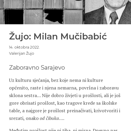
Žujo: Milan Mučibabić
14. oktobra 2022.
Valerijan Žujo
Zaboravno Sarajevo
Uz kulturu sjećanja, bez koje nema ni kulture
općenito, raste i njena nemarna, površna i zaboravu
sklona sestra… Nije dobro živjeti u prošlosti, ali je još
gore obrisati prošlost, kao tragove krede sa školske
table, a najgore je prošlost preinačivati, krivotvoriti i
srezati, onako
od čibuka
….
Međutim prošlost nije ni tiha, ni mirna. Dnevno nas