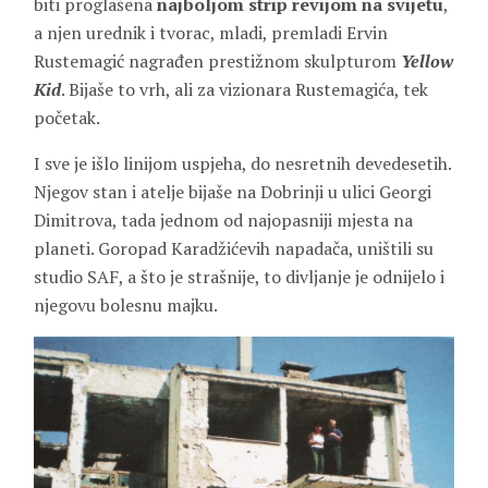
biti proglašena
najboljom strip revijom na svijetu
,
a njen urednik i tvorac, mladi, premladi Ervin
Rustemagić nagrađen prestižnom skulpturom
Yellow
Kid
. Bijaše to vrh, ali za vizionara Rustemagića, tek
početak.
I sve je išlo linijom uspjeha, do nesretnih devedesetih.
Njegov stan i atelje bijaše na Dobrinji u ulici Georgi
Dimitrova, tada jednom od najopasniji mjesta na
planeti. Goropad Karadžićevih napadača, uništili su
studio SAF, a što je strašnije, to divljanje je odnijelo i
njegovu bolesnu majku.