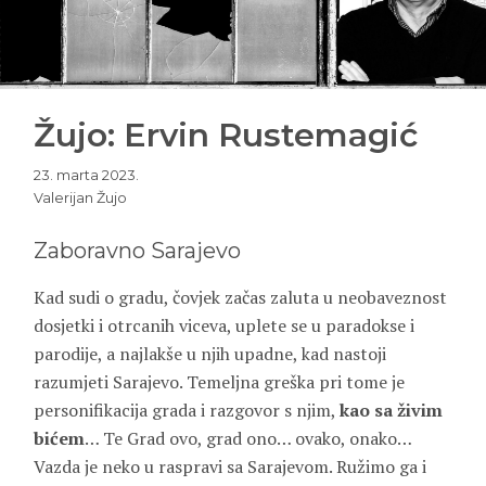
Žujo: Ervin Rustemagić
23. marta 2023.
Valerijan Žujo
Zaboravno Sarajevo
Kad sudi o gradu, čovjek začas zaluta u neobaveznost
dosjetki i otrcanih viceva, uplete se u paradokse i
parodije, a najlakše u njih upadne, kad nastoji
razumjeti Sarajevo. Temeljna greška pri tome je
personifikacija grada i razgovor s njim,
kao sa živim
bićem
… Te Grad ovo, grad ono… ovako, onako…
Vazda je neko u raspravi sa Sarajevom. Ružimo ga i