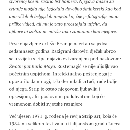
stvorenoj kosini raširio list hamera. Njegova daska za
crtanje možda nije izgledala dovoljno šminkerski kao kod
američkih ili belgijskih umjetnika, čije je fotografije imao
prilike vidjeti, ali mu je zato preostajala utjeha, da
njihove ni izbliza ne mirišu tako zamamno kao njegove.
Prve objavljene crteže Ervin je nacrtao sa jedva
sedamnaest godina. Razigrani daroviti dječak ubrzo
se u svijetu stripa najavio ostvarenjem pod naslovom:
Životni put Karla Maya
. Rustemagić se nije uljuljkivao
početnim uspjehom. Intelektualno poštenje ga je
upozorilo da mnogi, također mladi crtači, rade bolje
od njega. Strip je ostao njegovom ljubavlju i
opsesijom, ali i poslovnim poduhvatom koji će
vremenom dobiti svjetske razmjere.
Već ujesen 1971. g. rođena je revija
Strip art
, koja će
1984. na velikom festivalu u italijanskom gradu Lucca