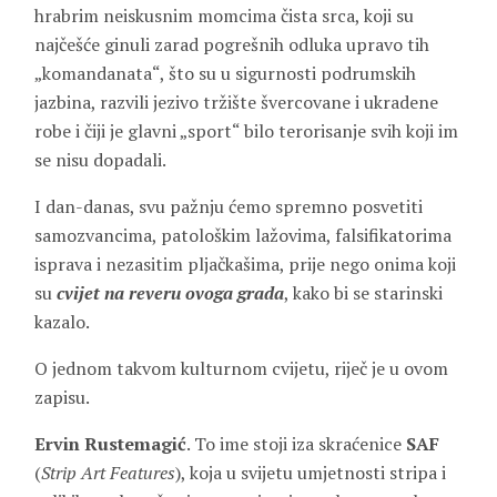
hrabrim neiskusnim momcima čista srca, koji su
najčešće ginuli zarad pogrešnih odluka upravo tih
„komandanata“, što su u sigurnosti podrumskih
jazbina, razvili jezivo tržište švercovane i ukradene
robe i čiji je glavni „sport“ bilo terorisanje svih koji im
se nisu dopadali.
I dan-danas, svu pažnju ćemo spremno posvetiti
samozvancima, patološkim lažovima, falsifikatorima
isprava i nezasitim pljačkašima, prije nego onima koji
su
cvijet na reveru ovoga grada
, kako bi se starinski
kazalo.
O jednom takvom kulturnom cvijetu, riječ je u ovom
zapisu.
Ervin Rustemagić
. To ime stoji iza skraćenice
SAF
(
Strip Art Features
), koja u svijetu umjetnosti stripa i