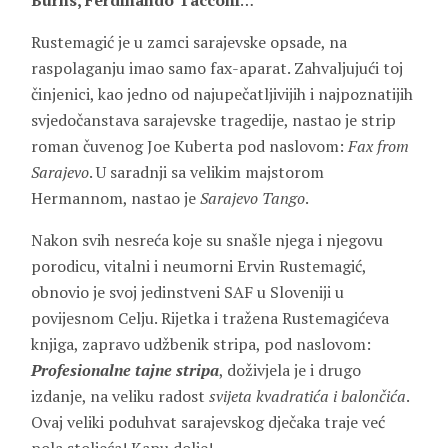
Burns, Ferdinando Tacconi
…
Rustemagić je u zamci sarajevske opsade, na
raspolaganju imao samo fax-aparat. Zahvaljujući toj
činjenici, kao jedno od najupečatljivijih i najpoznatijih
svjedočanstava sarajevske tragedije, nastao je strip
roman čuvenog Joe Kuberta pod naslovom:
Fax from
Sarajevo
. U saradnji sa velikim majstorom
Hermannom, nastao je
Sarajevo Tango
.
Nakon svih nesreća koje su snašle njega i njegovu
porodicu, vitalni i neumorni Ervin Rustemagić,
obnovio je svoj jedinstveni SAF u Sloveniji u
povijesnom Celju. Rijetka i tražena Rustemagićeva
knjiga, zapravo udžbenik stripa, pod naslovom:
Profesionalne tajne stripa
, doživjela je i drugo
izdanje, na veliku radost
svijeta kvadratića i balončića
.
Ovaj veliki poduhvat sarajevskog dječaka traje već