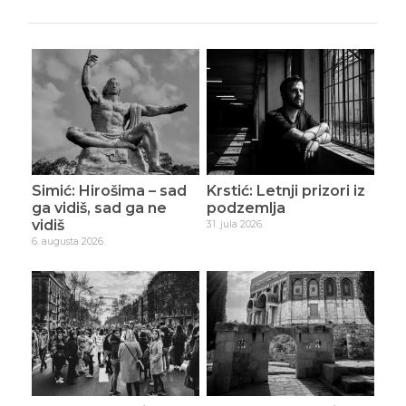
Simić: Hirošima – sad
Krstić: Letnji prizori iz
ga vidiš, sad ga ne
podzemlja
vidiš
31. jula 2026.
6. augusta 2026.