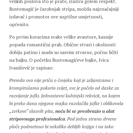
velikih poslova što je prate, izaziva golem respekt.
Rustemagić je čarobnjak stripa, možda najznačajniji
izdavač i promotor ove suptilne umjetnosti,
općenito.
Po prvim koracima svake velike avanture, kasnije
popada romantični prah. Obične stvari i okolnosti
dobiju patinu i mada su sasvim stvarne, počnu ličiti
na bajku. O početku Rustemagićeve bajke, Ivica
Ivanišević je zapisao:
Premda ovo nije priča o čovjeku koji je zeljanicama i
krompirušama pokorio svijet, sve je počelo od daske za
razvijanje jufki. Jednostavni kuhinjski rekvizit, na kojem
bi preko dana njegova majka razvlačila jufke i oblikovala
„zvrkove“ slasnih pita,
noću bi se preobrazio u alat
stripovnoga profesionalca
. Pod jednu stranu drvene
ploče podmetnuo bi nekoliko debljih knjiga i na tako