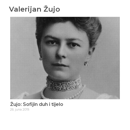
Valerijan Žujo
Žujo: Sofijin duh i tijelo
Žuj
26. juna 2019.
20. ju