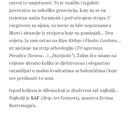
razvoj te umjetnosti. To je značilo i izgubiti
poveznicu sa nekoliko generacija, koje su se na
izvjestan način formirale i pod uticajem stripa. U
razgovoru sa njima, za mene su bile nepoznanica
likovi i situacije iz stripova koje su pominjali… Dva
svijeta. Ja sam ostao na
Ripu Kirbyu
i
Flashu Gordonu
…
uz sjećanje na strip arheologiju (
Tri ugursuza,
Porodica Tarana
… i
„Diznijada“
). Žalim što nisam na
vrijeme shvatio koliko je djelotvorno i elegantno
razmišljati u malim kvadratima sa balončićima i koje
sve prednosti to nosi.
Ispod koljena je dilema koji je društveni saf najbolji…
Najbolji je
SAF
(
Strip Art Features
), maestra Ervina
Rustemagića.