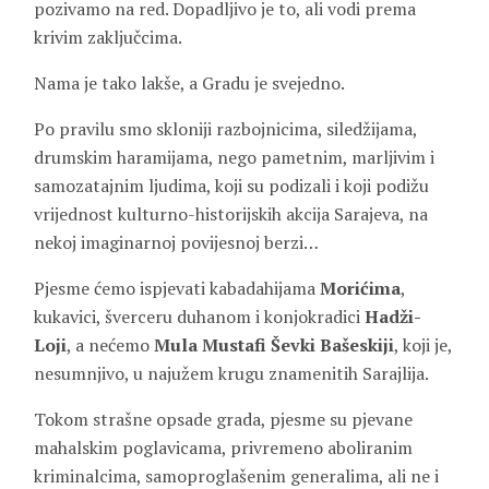
pozivamo na red. Dopadljivo je to, ali vodi prema
krivim zaključcima.
Nama je tako lakše, a Gradu je svejedno.
Po pravilu smo skloniji razbojnicima, siledžijama,
drumskim haramijama, nego pametnim, marljivim i
samozatajnim ljudima, koji su podizali i koji podižu
vrijednost kulturno-historijskih akcija Sarajeva, na
nekoj imaginarnoj povijesnoj berzi…
Pjesme ćemo ispjevati kabadahijama
Morićima
,
kukavici, šverceru duhanom i konjokradici
Hadži-
Loji
, a nećemo
Mula Mustafi Ševki Bašeskiji
, koji je,
nesumnjivo, u najužem krugu znamenitih Sarajlija.
Tokom strašne opsade grada, pjesme su pjevane
mahalskim poglavicama, privremeno aboliranim
kriminalcima, samoproglašenim generalima, ali ne i