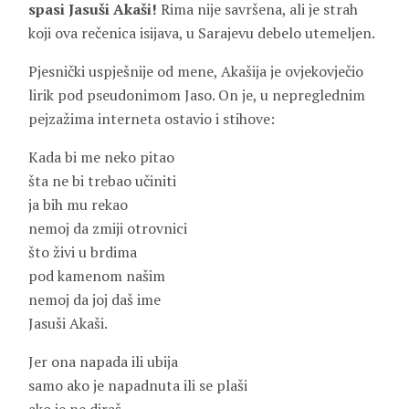
spasi Jasuši Akaši!
Rima nije savršena, ali je strah
koji ova rečenica isijava, u Sarajevu debelo utemeljen.
Pjesnički uspješnije od mene, Akašija je ovjekovječio
lirik pod pseudonimom Jaso. On je, u nepreglednim
pejzažima interneta ostavio i stihove:
Kada bi me neko pitao
šta ne bi trebao učiniti
ja bih mu rekao
nemoj da zmiji otrovnici
što živi u brdima
pod kamenom našim
nemoj da joj daš ime
Jasuši Akaši.
Jer ona napada ili ubija
samo ako je napadnuta ili se plaši