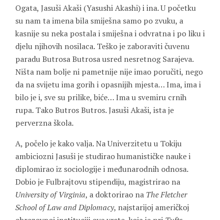
Ogata, Jasuši Akaši (Yasushi Akashi) i ina. U početku
su nam ta imena bila smiješna samo po zvuku, a
kasnije su neka postala i smiješna i odvratna i po liku i
djelu njihovih nosilaca. Teško je zaboraviti čuvenu
paradu Butrosa Butrosa usred nesretnog Sarajeva.
Ništa nam bolje ni pametnije nije imao poručiti, nego
da na svijetu ima gorih i opasnijih mjesta… Ima, ima i
bilo je i, sve su prilike, biće… Ima u svemiru crnih
rupa. Tako Butros Butros. Jasuši Akaši, ista je
perverzna škola.
A, počelo je kako valja. Na Univerzitetu u Tokiju
ambiciozni Jasuši je studirao humanističke nauke i
diplomirao iz sociologije i međunarodnih odnosa.
Dobio je Fulbrajtovu stipendiju, magistrirao na
University of Virginia
, a doktorirao na
The Fletcher
School of Law and Diplomacy
, najstarijoj američkoj