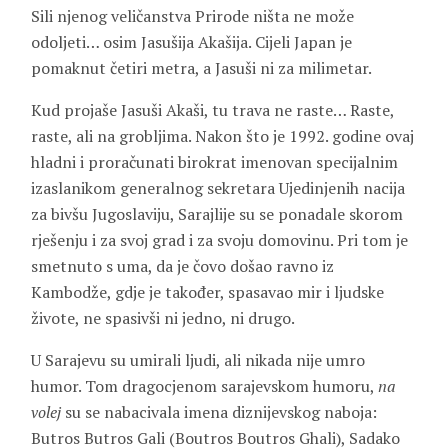
Sili njenog veličanstva Prirode ništa ne može
odoljeti… osim Jasušija Akašija. Cijeli Japan je
pomaknut četiri metra, a Jasuši ni za milimetar.
Kud projaše Jasuši Akaši, tu trava ne raste… Raste,
raste, ali na grobljima. Nakon što je 1992. godine ovaj
hladni i proračunati birokrat imenovan specijalnim
izaslanikom generalnog sekretara Ujedinjenih nacija
za bivšu Jugoslaviju, Sarajlije su se ponadale skorom
rješenju i za svoj grad i za svoju domovinu. Pri tom je
smetnuto s uma, da je čovo došao ravno iz
Kambodže, gdje je također, spasavao mir i ljudske
živote, ne spasivši ni jedno, ni drugo.
U Sarajevu su umirali ljudi, ali nikada nije umro
humor. Tom dragocjenom sarajevskom humoru,
na
volej
su se nabacivala imena diznijevskog naboja:
Butros Butros Gali (Boutros Boutros Ghali), Sadako