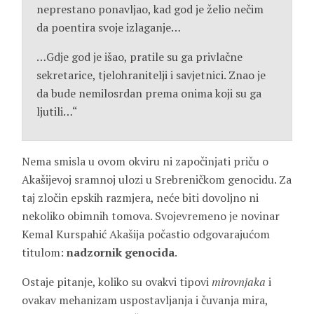
neprestano ponavljao, kad god je želio nečim
da poentira svoje izlaganje…
…Gdje god je išao, pratile su ga privlačne
sekretarice, tjelohranitelji i savjetnici. Znao je
da bude nemilosrdan prema onima koji su ga
ljutili…“
Nema smisla u ovom okviru ni započinjati priču o
Akašijevoj sramnoj ulozi u Srebreničkom genocidu. Za
taj zločin epskih razmjera, neće biti dovoljno ni
nekoliko obimnih tomova. Svojevremeno je novinar
Kemal Kurspahić Akašija počastio odgovarajućom
titulom:
nadzornik genocida
.
Ostaje pitanje, koliko su ovakvi tipovi
mirovnjaka
i
ovakav mehanizam uspostavljanja i čuvanja mira,