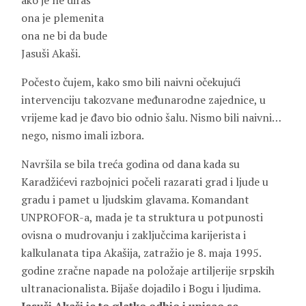
ako je ne diraš
ona je plemenita
ona ne bi da bude
Jasuši Akaši.
Počesto čujem, kako smo bili naivni očekujući
intervenciju takozvane međunarodne zajednice, u
vrijeme kad je đavo bio odnio šalu. Nismo bili naivni…
nego, nismo imali izbora.
Navršila se bila treća godina od dana kada su
Karadžićevi razbojnici počeli razarati grad i ljude u
gradu i pamet u ljudskim glavama. Komandant
UNPROFOR-a, mada je ta struktura u potpunosti
ovisna o mudrovanju i zaključcima karijerista i
kalkulanata tipa Akašija, zatražio je 8. maja 1995.
godine zračne napade na položaje artiljerije srpskih
ultranacionalista. Bijaše dojadilo i Bogu i ljudima.