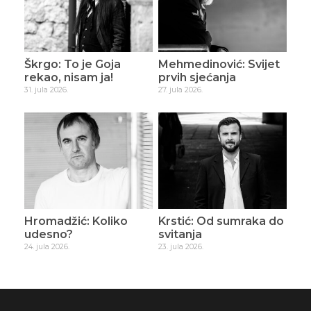
Škrgo: To je Goja
Mehmedinović: Svijet
rekao, nisam ja!
prvih sjećanja
31. jula 2026.
27. jula 2026.
Hromadžić: Koliko
Krstić: Od sumraka do
udesno?
svitanja
24. jula 2026.
23. jula 2026.