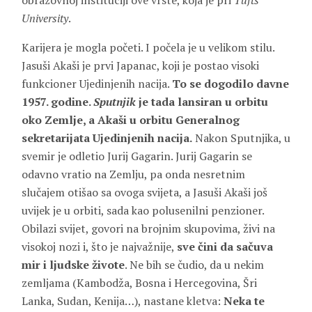
obrazovnoj instituciji ove vrste, koja je pri
Tufts
University
.
Karijera je mogla početi. I počela je u velikom stilu.
Jasuši Akaši je prvi Japanac, koji je postao visoki
funkcioner Ujedinjenih nacija.
To se dogodilo davne
1957. godine.
Sputnjik
je tada lansiran u orbitu
oko Zemlje, a Akaši u orbitu Generalnog
sekretarijata Ujedinjenih nacija.
Nakon Sputnjika, u
svemir je odletio Jurij Gagarin. Jurij Gagarin se
odavno vratio na Zemlju, pa onda nesretnim
slučajem otišao sa ovoga svijeta, a Jasuši Akaši još
uvijek je u orbiti, sada kao polusenilni penzioner.
Obilazi svijet, govori na brojnim skupovima, živi na
visokoj nozi i, što je najvažnije,
sve čini da sačuva
mir i ljudske živote
. Ne bih se čudio, da u nekim
zemljama (Kambodža, Bosna i Hercegovina, Šri
Lanka, Sudan, Kenija…), nastane kletva:
Neka te