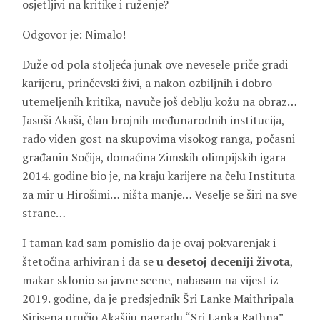
osjetljivi na kritike i ruženje?
Odgovor je: Nimalo!
Duže od pola stoljeća junak ove nevesele priče gradi
karijeru, prinčevski živi, a nakon ozbiljnih i dobro
utemeljenih kritika, navuče još deblju kožu na obraz…
Jasuši Akaši, član brojnih međunarodnih institucija,
rado viđen gost na skupovima visokog ranga, počasni
građanin Sočija, domaćina Zimskih olimpijskih igara
2014. godine bio je, na kraju karijere na čelu Instituta
za mir u Hirošimi… ništa manje… Veselje se širi na sve
strane…
I taman kad sam pomislio da je ovaj pokvarenjak i
štetočina arhiviran i da se
u desetoj deceniji života
,
makar sklonio sa javne scene, nabasam na vijest iz
2019. godine, da je predsjednik Šri Lanke Maithripala
Sirisena uručio Akašiju nagradu “Sri Lanka Rathna”,