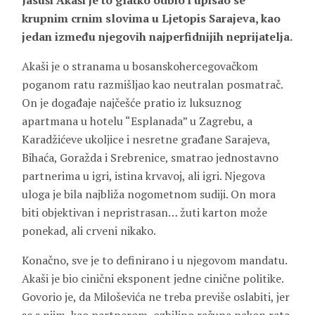
Jasuši Akaši je to glatko odbio i upisao se
krupnim crnim slovima u Ljetopis Sarajeva, kao
jedan između njegovih najperfidnijih neprijatelja.
Akaši je o stranama u bosanskohercegovačkom
poganom ratu razmišljao kao neutralan posmatrač.
On je događaje najčešće pratio iz luksuznog
apartmana u hotelu “Esplanada” u Zagrebu, a
Karadžićeve ukoljice i nesretne građane Sarajeva,
Bihaća, Goražda i Srebrenice, smatrao jednostavno
partnerima u igri, istina krvavoj, ali igri. Njegova
uloga je bila najbliža nogometnom sudiji. On mora
biti objektivan i nepristrasan… žuti karton može
ponekad, ali crveni nikako.
Konačno, sve je to definirano i u njegovom mandatu.
Akaši je bio cinični eksponent jedne cinične politike.
Govorio je, da Miloševića ne treba previše oslabiti, jer