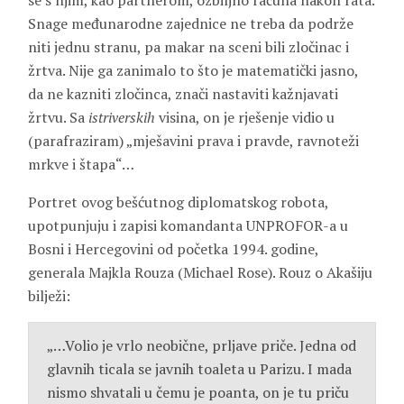
se s njim, kao partnerom, ozbiljno računa nakon rata.
Snage međunarodne zajednice ne treba da podrže
niti jednu stranu, pa makar na sceni bili zločinac i
žrtva. Nije ga zanimalo to što je matematički jasno,
da ne kazniti zločinca, znači nastaviti kažnjavati
žrtvu. Sa
istriverskih
visina, on je rješenje vidio u
(parafraziram) „mješavini prava i pravde, ravnoteži
mrkve i štapa“…
Portret ovog bešćutnog diplomatskog robota,
upotpunjuju i zapisi komandanta UNPROFOR-a u
Bosni i Hercegovini od početka 1994. godine,
generala Majkla Rouza (Michael Rose). Rouz o Akašiju
bilježi:
„…Volio je vrlo neobične, prljave priče. Jedna od
glavnih ticala se javnih toaleta u Parizu. I mada
nismo shvatali u čemu je poanta, on je tu priču