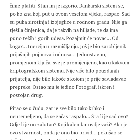
čime platiti. Stan im je izgorio. Bankarski sistem se,
po ko zna koji put u ovom veselom vijeku, raspao. Sad
su puka sirotinja i izbjeglice u rodnom gradu. Nije ga
tješila činjenica, da je takvih na hiljade, te da ima
puno težih i gorih udesa. Pozajmit će novac… Od
koga?… Inercija u razmišljanju. Još je bio zarobljenik
prijašnjih pojmova i odnosa… Jednostavno,
promjenom ključa, sve je promijenjeno, kao u kakvom
kriptografskom sistemu. Nije više bilo pouzdanih
prijatelja, nije bilo lakoće s kojom je prije savladavao
prepreke. Ostao mu je jedino Fotograf, iskren i
postojan drug.
Pitao se u čudu, zar je sve bilo tako krhko i
neutemeljeno, da se začas raspalo… Šta li je sad ovo?
Gdje li je on zalutao? Koji kalendar ovdje važi? Ako je
ovo stvarnost, onda je ono bio privid… pokušao se