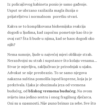
Iz policajčevog kabineta ponio je samo gađenje.
Usput se ubrzano razilazila magla iluzija o
prijateljstvu i normalnom poretku stvari.
Kakva se to komplikovana biohemijska reakcija
dogodi u ljudima, kad započnu pometnje kao što je
ovaj rat? Šta li bude u njima, kad se haos dogodi oko
njih?
Nema sumnje, ljude u najvećoj mjeri oblikuje strah.
Nerazdvojni su strah i supstance što kolaju venama…
Stvar je mjerljiva, zaključivao je prirodnjak u ujaku.
Advokat se nije preobrazio. To se samo njegova
nakazna suština pomolila ispod koprene, koja ju je
prekrivala. Ujaka je obuzimala jeza od vremena
budućeg, od
bliskog vremena budućeg
. Na ovom
svijetu ima jedino sestru i onog fragilnog dječarca.
Oni su u opasnosti. Nije puno brinuo za sebe. Sve što