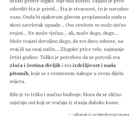
držati proste logike. Nije bilo koristi. Valjalo je prvo
odrediti šta je privid… Šta je stvarnost, to je navodno
znao. Onda bi ujakovom glavom proplamsala nada u
skori završetak opsade…
Ova strahota ne može
vječno
trajati
… Ne može vječno… ali, može dugo, dugo…
Može trajati dovoljno dugo, da sve đavo odnese, na
ovaj ili na onaj način… Zloguke ptice vele, najmanje
četiri godine. Toliko je potrebno da se potroši sva
zloća i žestina divljih
i sva
izdržljivost i nada
pitomih
, koje se s vremenom nakupe u ovom dijelu
svijeta.
Bilo je to teško i mučno buđenje. Mora da se slično
osjećaju oni koji se vraćaju iz stanja duboke kome.
odlomak iz neobjavljenog romana