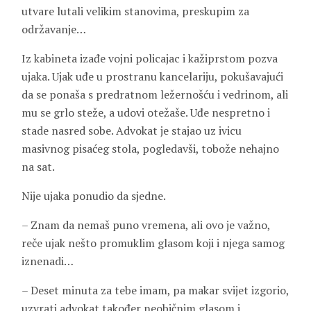
utvare lutali velikim stanovima, preskupim za
održavanje…
Iz kabineta izađe vojni policajac i kažiprstom pozva
ujaka. Ujak uđe u prostranu kancelariju, pokušavajući
da se ponaša s predratnom ležernošću i vedrinom, ali
mu se grlo steže, a udovi otežaše. Uđe nespretno i
stade nasred sobe. Advokat je stajao uz ivicu
masivnog pisaćeg stola, pogledavši, tobože nehajno
na sat.
Nije ujaka ponudio da sjedne.
– Znam da nemaš puno vremena, ali ovo je važno,
reče ujak nešto promuklim glasom koji i njega samog
iznenadi…
– Deset minuta za tebe imam, pa makar svijet izgorio,
uzvrati advokat također neobičnim glasom i