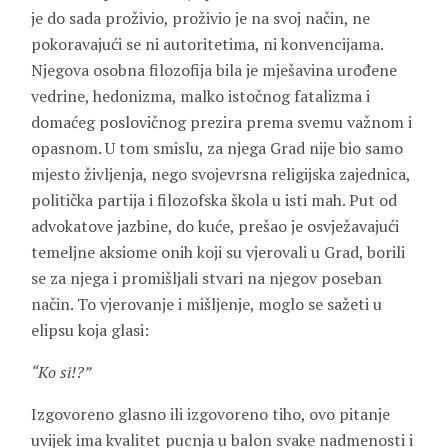
je do sada proživio, proživio je na svoj način, ne
pokoravajući se ni autoritetima, ni konvencijama.
Njegova osobna filozofija bila je mješavina urođene
vedrine, hedonizma, malko istočnog fatalizma i
domaćeg poslovičnog prezira prema svemu važnom i
opasnom. U tom smislu, za njega Grad nije bio samo
mjesto življenja, nego svojevrsna religijska zajednica,
politička partija i filozofska škola u isti mah. Put od
advokatove jazbine, do kuće, prešao je osvježavajući
temeljne aksiome onih koji su vjerovali u Grad, borili
se za njega i promišljali stvari na njegov poseban
način. To vjerovanje i mišljenje, moglo se sažeti u
elipsu koja glasi:
“Ko si!?”
Izgovoreno glasno ili izgovoreno tiho, ovo pitanje
uvijek ima kvalitet pucnja u balon svake nadmenosti i