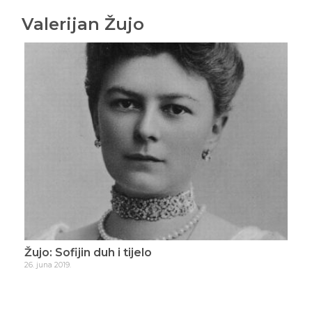
Valerijan Žujo
Žujo: Sofijin duh i tijelo
Žuj
26. juna 2019.
20. ju