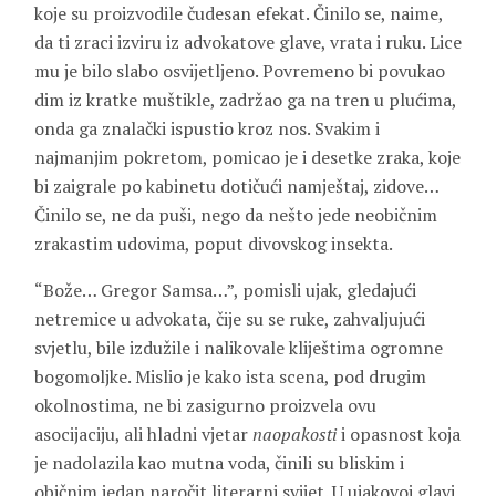
koje su proizvodile čudesan efekat. Činilo se, naime,
da ti zraci izviru iz advokatove glave, vrata i ruku. Lice
mu je bilo slabo osvijetljeno. Povremeno bi povukao
dim iz kratke muštikle, zadržao ga na tren u plućima,
onda ga znalački ispustio kroz nos. Svakim i
najmanjim pokretom, pomicao je i desetke zraka, koje
bi zaigrale po kabinetu dotičući namještaj, zidove…
Činilo se, ne da puši, nego da nešto jede neobičnim
zrakastim udovima, poput divovskog insekta.
“Bože… Gregor Samsa…”, pomisli ujak, gledajući
netremice u advokata, čije su se ruke, zahvaljujući
svjetlu, bile izdužile i nalikovale kliještima ogromne
bogomoljke. Mislio je kako ista scena, pod drugim
okolnostima, ne bi zasigurno proizvela ovu
asocijaciju, ali hladni vjetar
naopakosti
i opasnost koja
je nadolazila kao mutna voda, činili su bliskim i
običnim jedan naročit literarni svijet. U ujakovoj glavi