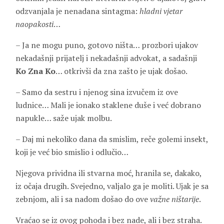
odzvanjala je nenadana sintagma:
hladni vjetar
naopakosti
…
– Ja ne mogu puno, gotovo ništa… prozbori ujakov
nekadašnji prijatelj i nekadašnji advokat, a sadašnji
Ko Zna Ko
… otkrivši da zna zašto je ujak došao.
– Samo da sestru i njenog sina izvučem iz ove
ludnice… Mali je ionako staklene duše i već dobrano
napukle… saže ujak molbu.
– Daj mi nekoliko dana da smislim, reče golemi insekt,
koji je već bio smislio i odlučio…
Njegova prividna ili stvarna moć, hranila se, dakako,
iz očaja drugih. Svejedno, valjalo ga je moliti. Ujak je sa
zebnjom, ali i sa nadom došao do ove
važne ništarije
.
Vraćao se iz ovog pohoda i bez nade, ali i bez straha.