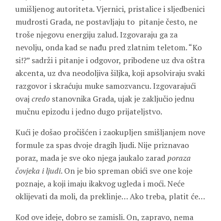
umišljenog autoriteta. Vjernici, pristalice i sljedbenici
mudrosti Grada, ne postavljaju to pitanje često, ne
troše njegovu energiju zalud. Izgovaraju ga za
nevolju, onda kad se nađu pred zlatnim teletom. “Ko
si!?” sadrži i pitanje i odgovor, pribodene uz dva oštra
akcenta, uz dva neodoljiva šiljka, koji apsolviraju svaki
razgovor i skraćuju muke samozvancu. Izgovarajući
ovaj
credo
stanovnika Grada, ujak je zaključio jednu
mučnu epizodu i jedno dugo prijateljstvo.
Kući je došao pročišćen i zaokupljen smišljanjem nove
formule za spas dvoje dragih ljudi. Nije priznavao
poraz, mada je sve oko njega jaukalo zarad
poraza
čovjeka i ljudi
. On je bio spreman obići sve one koje
poznaje, a koji imaju ikakvog ugleda i moći. Neće
oklijevati da moli, da preklinje… Ako treba, platit će…
Kod ove ideje, dobro se zamisli. On, zapravo, nema