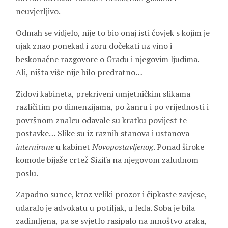
neuvjerljivo.
Odmah se vidjelo, nije to bio onaj isti čovjek s kojim je
ujak znao ponekad i zoru dočekati uz vino i
beskonačne razgovore o Gradu i njegovim ljudima.
Ali, ništa više nije bilo predratno…
Zidovi kabineta, prekriveni umjetničkim slikama
različitim po dimenzijama, po žanru i po vrijednosti i
površnom znalcu odavale su kratku povijest te
postavke… Slike su iz raznih stanova i ustanova
internirane
u kabinet
Novopostavljenog
. Ponad široke
komode bijaše crtež Sizifa na njegovom zaludnom
poslu.
Zapadno sunce, kroz veliki prozor i čipkaste zavjese,
udaralo je advokatu u potiljak, u leđa. Soba je bila
zadimljena, pa se svjetlo rasipalo na mnoštvo zraka,