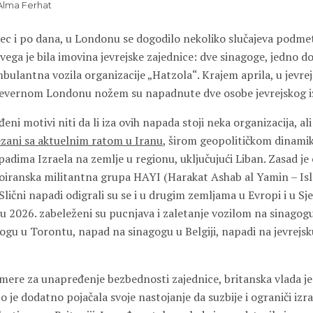
 Alma Ferhat
ec i po dana, u Londonu se dogodilo nekoliko slučajeva podme
vega je bila imovina jevrejske zajednice: dve sinagoge, jedno 
mbulantna vozila organizacije „Hatzola“. Krajem aprila, u jevr
severnom Londonu nožem su napadnute dve osobe jevrejskog i
eni motivi niti da li iza ovih napada stoji neka organizacija, ali
zani sa aktuelnim ratom u Iranu
, širom geopolitičkom dinam
padima Izraela na zemlje u regionu, uključujući Liban. Zasad j
roiranska militantna grupa HAYI (Harakat Ashab al Yamin – Is
lični napadi odigrali su se i u drugim zemljama u Evropi i u Sj
 2026. zabeleženi su pucnjava i zaletanje vozilom na sinagog
ogu u Torontu, napad na sinagogu u Belgiji, napadi na jevrejsk
ere za unapređenje bezbednosti zajednice, britanska vlada j
o je dodatno pojačala svoje nastojanje da suzbije i ograniči izr