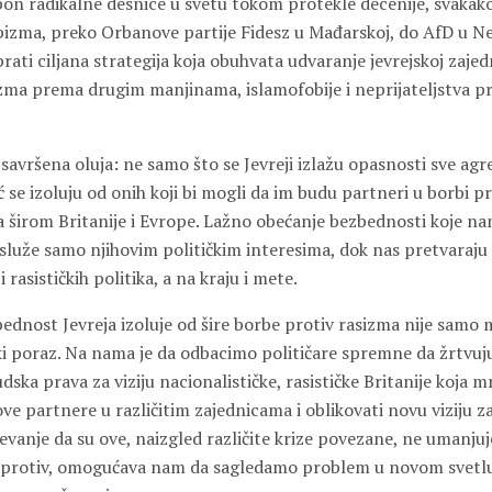
pon radikalne desnice u svetu tokom protekle decenije, svakako
izma, preko Orbanove partije Fidesz u Mađarskoj, do AfD u N
prati ciljana strategija koja obuhvata udvaranje jevrejskoj zajedn
sizma prema drugim manjinama, islamofobije i neprijateljstva 
avršena oluja: ne samo što se Jevreji izlažu opasnosti sve agre
 se izoluju od onih koji bi mogli da im budu partneri u borbi pr
 širom Britanije i Evrope. Lažno obećanje bezbednosti koje na
 služe samo njihovim političkim interesima, dok nas pretvaraj
rasističkih politika, a na kraju i mete.
ednost Jevreja izoluje od šire borbe protiv rasizma nije samo m
ki poraz. Na nama je da odbacimo političare spremne da žrtvuj
dska prava za viziju nacionalističke, rasističke Britanije koja m
e partnere u različitim zajednicama i oblikovati novu viziju z
vanje da su ove, naizgled različite krize povezane, ne umanjuj
aprotiv, omogućava nam da sagledamo problem u novom svetlu