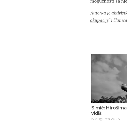
mogućnosti za nje
Autorka je aktivist
okupacije
“ i člani
Simić: Hirošima
vidiš
6. augusta 2026.