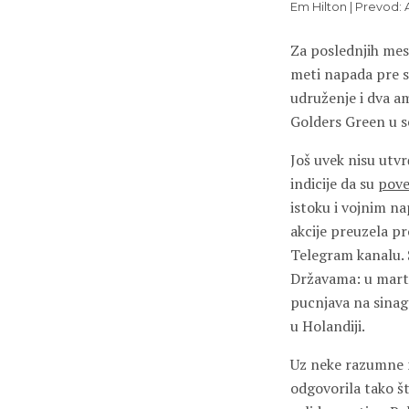
Em Hilton | Prevod:
Za poslednjih mes
meti napada pre s
udruženje i dva a
Golders Green u 
Još uvek nisu utvrđ
indicije da su
pove
istoku i vojnim na
akcije preuzela p
Telegram kanalu. S
Državama: u martu
pucnjava na sinag
u Holandiji.
Uz neke razumne m
odgovorila tako št