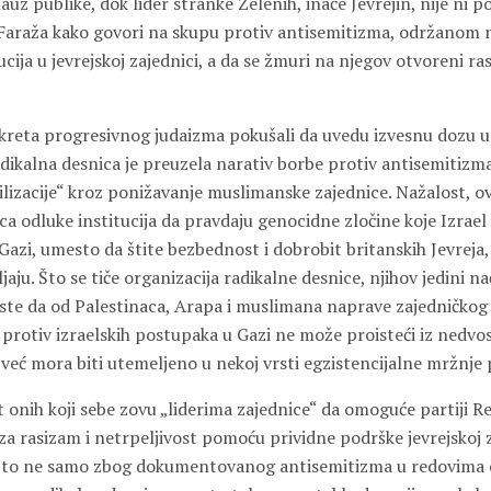
lauz publike, dok lider stranke Zelenih, inače Jevrejin, nije ni 
Faraža kako govori na skupu protiv antisemitizma, održanom na
ucija u jevrejskoj zajednici, a da se žmuri na njegov otvoreni ra
kreta progresivnog judaizma pokušali da uvedu izvesnu dozu u
adikalna desnica je preuzela narativ borbe protiv antisemitizma 
ilizacije“ kroz ponižavanje muslimanske zajednice. Nažalost, o
a odluke institucija da pravdaju genocidne zločine koje Izrael
Gazi, umesto da štite bezbednost i dobrobit britanskih Jevreja,
jaju. Što se tiče organizacija radikalne desnice, njihov jedini n
este da od Palestinaca, Arapa i muslimana naprave zajedničkog 
i protiv izraelskih postupaka u Gazi ne može proisteći iz nedv
, već mora biti utemeljeno u nekoj vrsti egzistencijalne mržnje
 onih koji sebe zovu „liderima zajednice“ da omoguće partiji R
a rasizam i netrpeljivost pomoću prividne podrške jevrejskoj z
i to ne samo zbog dokumentovanog antisemitizma u redovima 