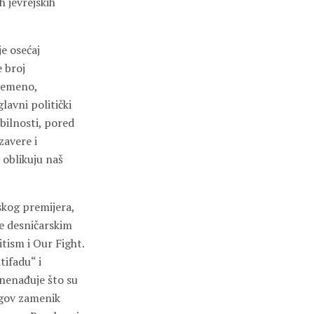
h jevrejskih
je osećaj
 broj
vremeno,
lavni politički
bilnosti, pored
zavere i
 oblikuju naš
skog premijera,
se desničarskim
tism i Our Fight.
tifadu“ i
znenađuje što su
jegov zamenik