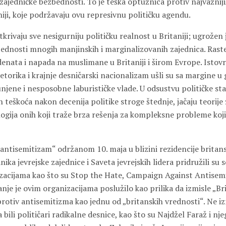
ajedničke bezbednosti. To je teška optužnica protiv najvažniji
aniji, koje podržavaju ovu represivnu političku agendu.
tkrivaju sve nesigurniju političku realnost u Britaniji; ugrožen 
bednosti mnogih manjinskih i marginalizovanih zajednica. Raste
denata i napada na muslimane u Britaniji i širom Evrope. Isto
torika i krajnje desničarski nacionalizam ušli su sa margine u g
jene i nesposobne laburističke vlade. U odsustvu političke sta
 teškoća nakon decenija politike stroge štednje, jačaju teorije 
ogija onih koji traže brza rešenja za kompleksne probleme koji
 antisemitizam“ održanom 10. maja u blizini rezidencije britan
nika jevrejske zajednice i Saveta jevrejskih lidera pridružili su 
zacijama kao što su Stop the Hate, Campaign Against Antisemi
nje je ovim organizacijama poslužilo kao prilika da izmisle „Bri
rotiv antisemitizma kao jednu od „britanskih vrednosti“. Ne i
ili političari radikalne desnice, kao što su Najdžel Faraž i n