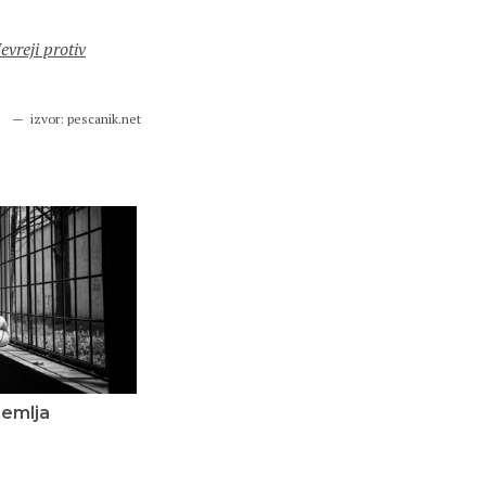
evreji protiv
izvor: pescanik.net
dzemlja