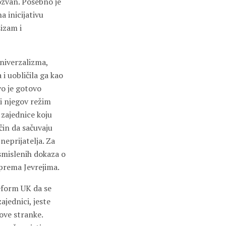
pozvan. Posebno je
 inicijativu
sizam i
niverzalizma,
i uobličila ga kao
vo je gotovo
 i njegov režim
 zajednice koju
ačin da sačuvaju
neprijatelja. Za
osmislenih dokaza o
 prema Jevrejima.
eform UK da se
ajednici, jeste
ove stranke.