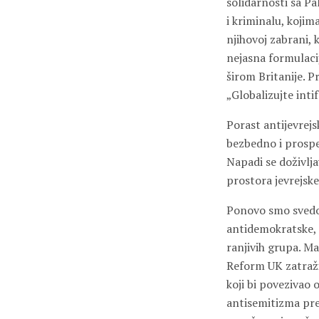
solidarnosti sa Pa
i kriminalu, kojim
njihovoj zabrani, 
nejasna formulaci
širom Britanije. 
„Globalizujte inti
Porast antijevrejsk
bezbedno i prosper
Napadi se doživlja
prostora jevrejske
Ponovo smo svedoc
antidemokratske, r
ranjivih grupa. M
Reform UK zatraži
koji bi povezivao 
antisemitizma pre