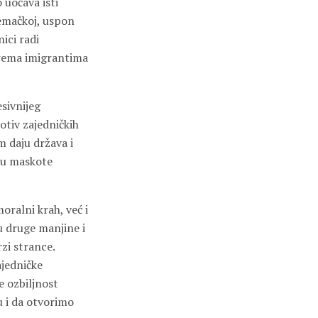
 uočava isti
emačkoj, uspon
ici radi
prema imigrantima
sivnijeg
otiv zajedničkih
m daju država i
u u maskote
oralni krah, već i
u druge manjine i
rzi strance.
ajedničke
e ozbiljnost
 i da otvorimo