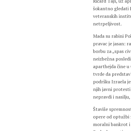
Ričard Tajs, uz ap
šokantno gledati 
veteranskih instit
netrpeljivost.
Mada su rabini Po
pravac je jasan: r
borbu za „spas civ
neizbežna posledic
aparthejda čine u 
tvrde da predstavl
podršku Izraela j
njih javni protest
nepravdi i nasilju
Štaviše spremnost
opere od optužbi z
moralni bankrot 