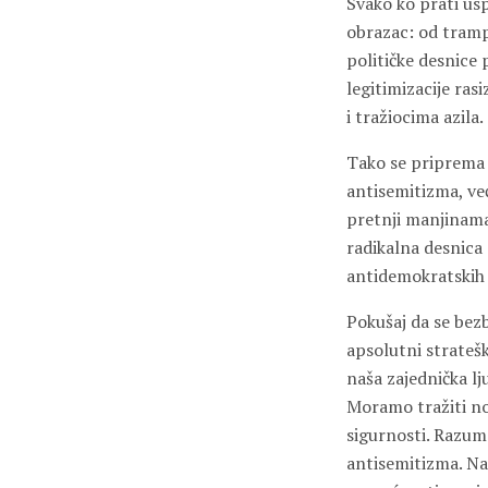
Svako ko prati us
obrazac: od tramp
političke desnice 
legitimizacije ra
i tražiocima azila.
Tako se priprema s
antisemitizma, već
pretnji manjinama
radikalna desnica
antidemokratskih i 
Pokušaj da se bezb
apsolutni strateš
naša zajednička lju
Moramo tražiti nov
sigurnosti. Razume
antisemitizma. N