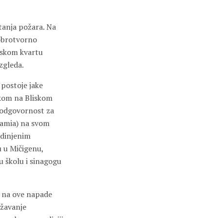
tanja požara. Na
dobrotvorno
ejskom kvartu
zgleda.
 postoje jake
ikom na Bliskom
e odgovornost za
lamia) na svom
edinjenim
u u Mičigenu,
u školu i sinagogu
e na ove napade
ažavanje