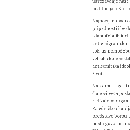
ugrožavanje naše z
institucija u Brit
Najnoviji napadi o
pripadnosti i bez
islamofobnih inci
antiemigrantska re
tok, uz pomoć zbun
velikih ekonomskih
antisemitska ideol
život.
Na skupu „Ugasiti
članovi Veća posla
radikalnim organi
Zajedničko okuplja
predstave borbu p
među govornicima b