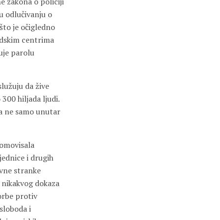
e zakona o policiji
u odlučivanju o
 što je očigledno
adskim centrima
uje parolu
služuju da žive
300 hiljada ljudi.
aha ne samo unutar
romovisala
jednice i drugih
ivne stranke
a nikakvog dokaza
orbe protiv
sloboda i