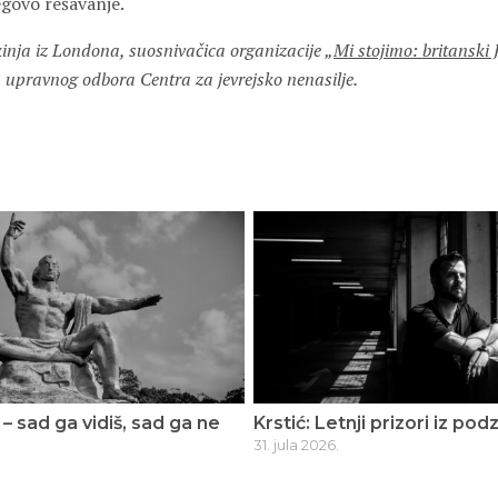
govo rešavanje.
kinja iz Londona, suosnivačica organizacije „
Mi stojimo: britanski J
ca upravnog odbora Centra za jevrejsko nenasilje.
 – sad ga vidiš, sad ga ne
Krstić: Letnji prizori iz po
31. jula 2026.