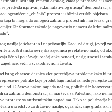
lestinom u Britaniji. Između ostalog, vlada je predstavila izmen
a se predviđa ispitivanje „kumulativnog uticaja“ demonstracija 
kao i ograničenje „običnih“ protesta u blizini verskih objekata –
ja koja bi mogla da omogući zabranu protestnih marševa u gr
Premijer Kir Starmer takođe je nagovestio nameru da kriminaliz
fadu“.
og nasilja je šokantan i neprihvatljiv. Kao i svi drugi, Jevreji za
itetno. Britanska jevrejska zajednica je relativno mala, od oko 
vaju lično i pojačavaju osećaj anksioznosti, nesigurnosti i str
 zajednice, već i u svakodnevnom životu.
i istog obrasca: desnica zloupotrebljava probleme kako bi p
epresivne politike koje produbljuju raskol između jevrejske za
anje od 12 časova nakon napada nožem, političari iz konzervat
li su zabranu demonstracija i marševa za Palestinu, iako nem
ove proteste sa antisemitskim napadima. Tako se politizacija b
tvara u sredstvo za državno nasilje, ograničavanje građanskih 