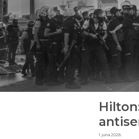
Hilton
antis
1. juna 2026.