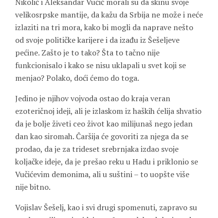
Nikolić i Aleksandar Vučić morali su da skinu svoje
velikosrpske mantije, da kažu da Srbija ne može i neće
izlaziti na tri mora, kako bi mogli da naprave nešto
od svoje političke karijere i da izađu iz Šešeljeve
pećine. Zašto je to tako? Šta to tačno nije
funkcionisalo i kako se nisu uklapali u svet koji se
menjao? Polako, doći ćemo do toga.
Jedino je njihov vojvoda ostao do kraja veran
ezoteričnoj ideji, ali je izlaskom iz haških ćelija shvatio
da je bolje živeti ceo život kao milijunaš nego jedan
dan kao siromah. Čaršija će govoriti za njega da se
prodao, da je za trideset srebrnjaka izdao svoje
koljačke ideje, da je prešao reku u Hadu i priklonio se
Vučićevim demonima, ali u suštini – to uopšte više
nije bitno.
Vojislav Šešelj, kao i svi drugi spomenuti, zapravo su