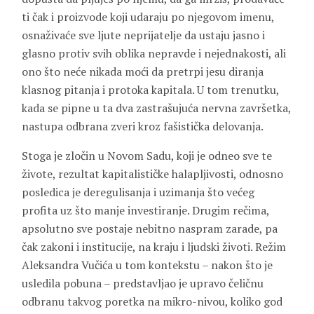
ti čak i proizvode koji udaraju po njegovom imenu,
osnaživaće sve ljute neprijatelje da ustaju jasno i
glasno protiv svih oblika nepravde i nejednakosti, ali
ono što neće nikada moći da pretrpi jesu diranja
klasnog pitanja i protoka kapitala. U tom trenutku,
kada se pipne u ta dva zastrašujuća nervna završetka,
nastupa odbrana zveri kroz fašistička delovanja.
Stoga je zločin u Novom Sadu, koji je odneo sve te
živote, rezultat kapitalističke halapljivosti, odnosno
posledica je deregulisanja i uzimanja što većeg
profita uz što manje investiranje. Drugim rečima,
apsolutno sve postaje nebitno naspram zarade, pa
čak zakoni i institucije, na kraju i ljudski životi. Režim
Aleksandra Vučića u tom kontekstu – nakon što je
usledila pobuna – predstavljao je upravo čeličnu
odbranu takvog poretka na mikro-nivou, koliko god