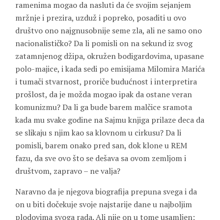
ramenima mogao da nasluti da će svojim sejanjem
mržnje i prezira, uzduž i popreko, posaditi u ovo
društvo ono najgnusobnije seme zla, ali ne samo ono
nacionalističko? Da li pomisli on na sekund iz svog
zatamnjenog džipa, okružen bodigardovima, upasane
polo-majice, i kada sedi po emisijama Milomira Marića
i tumači stvarnost, proriče budućnost i interpretira
prošlost, da je možda mogao ipak da ostane veran
komunizmu? Da li ga bude barem malčice sramota
kada mu svake godine na Sajmu knjiga prilaze deca da
se slikaju s njim kao sa klovnom u cirkusu? Da li
pomisli, barem onako pred san, dok klone u REM
fazu, da sve ovo što se dešava sa ovom zemljom i
društvom, zapravo – ne valja?
Naravno da je njegova biografija prepuna svega i da
on u biti dočekuje svoje najstarije dane u najboljim
plodovima svoga rada. Ali nije on u tome usamljen;