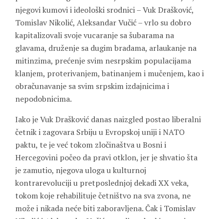
njegovi kumovi i ideološki srodnici – Vuk Drašković,
Tomislav Nikolić, Aleksandar Vučić – vrlo su dobro
kapitalizovali svoje vucaranje sa šubarama na
glavama, druženje sa dugim bradama, arlaukanje na
mitinzima, prećenje svim nesrpskim populacijama
klanjem, proterivanjem, batinanjem i mučenjem, kao i
obračunavanje sa svim srpskim izdajnicima i
nepodobnicima.
Iako je Vuk Drašković danas naizgled postao liberalni
četnik i zagovara Srbiju u Evropskoj uniji i NATO
paktu, te je već tokom zločinaštva u Bosni i
Hercegovini počeo da pravi otklon, jer je shvatio šta
je zamutio, njegova uloga u kulturnoj
kontrarevoluciji u pretposlednjoj dekadi XX veka,
tokom koje rehabilituje četništvo na sva zvona, ne
može i nikada neće biti zaboravljena. Čak i Tomislav