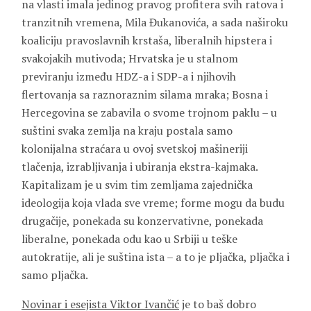
na vlasti imala jedinog pravog profitera svih ratova i
tranzitnih vremena, Mila Đukanovića, a sada naširoku
koaliciju pravoslavnih krstaša, liberalnih hipstera i
svakojakih mutivoda; Hrvatska je u stalnom
previranju između HDZ-a i SDP-a i njihovih
flertovanja sa raznoraznim silama mraka; Bosna i
Hercegovina se zabavila o svome trojnom paklu – u
suštini svaka zemlja na kraju postala samo
kolonijalna straćara u ovoj svetskoj mašineriji
tlačenja, izrabljivanja i ubiranja ekstra-kajmaka.
Kapitalizam je u svim tim zemljama zajednička
ideologija koja vlada sve vreme; forme mogu da budu
drugačije, ponekada su konzervativne, ponekada
liberalne, ponekada odu kao u Srbiji u teške
autokratije, ali je suština ista – a to je pljačka, pljačka i
samo pljačka.
Novinar i esejista Viktor Ivančić
je to baš dobro