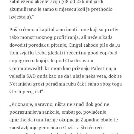
zabilježenu akceleraciju (68 od 226 milijardi
akumulirano je samo u mjesecu koji je prethodio
izvještaju).“
Pošto ćemo u kapitalizmu imati i one koji su protiv
tako monstruoznog profitiranja, ali neće nikada
dovoditi poredak u pitanje, Cingel takođe piše da „u
tom svjetlu treba gledati i recentnu good cop/bad
cop igricu u kojoj sile pod Charlesovom
Commonwealth krunom kao priznaju Palestinu, a
velesila SAD onda kao ne da i ulaže neka veta, dok se
Netanjahu grozi peračima ruku čak i samo zbog toga
što ih peru, itd“.
„Priznanje, naravno, ništa ne znači dok god ne
podrazumijeva sankcije, embargo, povlačenje
aparthejda i unutarnje okupacije Zapadne obale te
zaustavljanje genocida u Gazi – a što će reći: