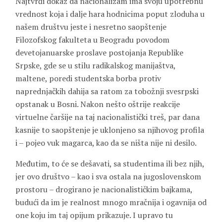
Najtvrđi dokaz da nacionalizam ima svoju upotrebnu
vrednost koja i dalje hara hodnicima poput zloduha u
našem društvu jeste i nesretno saopštenje
Filozofskog fakulteta u Beogradu povodom
devetojanuarske proslave postojanja Republike
Srpske, gde se u stilu radikalskog manijaštva,
maltene, poredi studentska borba protiv
naprednjačkih dahija sa ratom za tobožnji svesrpski
opstanak u Bosni. Nakon nešto oštrije reakcije
virtuelne čaršije na taj nacionalistički treš, par dana
kasnije to saopštenje je uklonjeno sa njihovog profila
i – pojeo vuk magarca, kao da se ništa nije ni desilo.
Međutim, to će se dešavati, sa studentima ili bez njih,
jer ovo društvo – kao i sva ostala na jugoslovenskom
prostoru – drogirano je nacionalističkim bajkama,
budući da im je realnost mnogo mračnija i ogavnija od
one koju im taj opijum prikazuje. I upravo tu