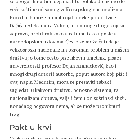
se obogatili na tim idejama. I tu polako dolazimo do
veće suštine od samog velikosrpskog nacionalizma.
Pored njih možemo nabrojati i neke poput Ivice
Dačića i Aleksandra Vulina, ali i mnoge druge koji su,
zapravo, profitirali kako u ratnim, tako i posle u
mirnodopskim uslovima. Često se može čuti da je
velikosrpski nacionalizam ogroman problem u našem
društvu; o tome često piše likovni umetnik, pisac i
univerzitetski profesor Dejan Atanacković, kao i
mnogi drugi autori i autorke, poput autora koji piše i
ovaj napis. Međutim, mora se presaviti tabak i
sagledati u kakvom društvu, odnosno sistemu, taj
nacionalizam obitava, valja i čemu on suštinski služi.
Konačnog odgovora nema, ali se može proniknuti
trag.
Pakt u krvi
Velikosrpski nacionalizam nastaviće da živi i bez