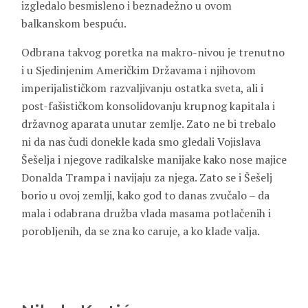
izgledalo besmisleno i beznadežno u ovom
balkanskom bespuću.
Odbrana takvog poretka na makro-nivou je trenutno
i u Sjedinjenim Američkim Državama i njihovom
imperijalističkom razvaljivanju ostatka sveta, ali i
post-fašističkom konsolidovanju krupnog kapitala i
državnog aparata unutar zemlje. Zato ne bi trebalo
ni da nas čudi donekle kada smo gledali Vojislava
Šešelja i njegove radikalske manijake kako nose majice
Donalda Trampa i navijaju za njega. Zato se i Šešelj
borio u ovoj zemlji, kako god to danas zvučalo – da
mala i odabrana družba vlada masama potlačenih i
porobljenih, da se zna ko caruje, a ko klade valja.