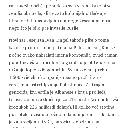
rat završi; doći će ponude sa svih strana kako bi se
zemlja obnovila, ali će zato kolonijalno tlačenje
Ukrajine biti nastavljeno u mnogo žešćem maniru
nego što je bilo pre invazije Rusije.
Novinar i esejista Ivan Cingel
takođe piše o tome
kako se profitira nad patnjama Palestinaca: „Kad se
počne ovako nabrajati imena kompanija, zvuči taman
poput izvještaja nirnberškog suda o profiterstvu na
držanju lopovskih genocidu. Sve u svemu, preko
1.600 svjetskih kompanija masno profitira na
čerečenju i istrebljivanju Palestinaca. Za trajanja
genocida, izvijestila je Albanese s kraja proljeća,
telavivska burza skočila je za 213 posto (akumuliravši
kroz skok 226 milijardi dolara). Ili koliko već stotina
postotaka ovisno o točnom danu mjerenja – do danas
je za procijeniti i više, naročito s obzirom na