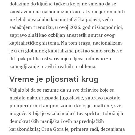
dolazimo do ključne tačke u kojoj ne smemo da se
zaustavimo na nacionalizmu kao takvom, jer on u biti
ne lebdi u vazduhu kao metafizička pojava, već u
sadašnjem trenutku, u ovoj 2026. godini Gospodnjoj,
zapravo služi kao ozbiljan anestetik unutar ovog
kapitalističkog sistema. Na tom tragu, nacionalizam
je u eri globalnog kapitalizma postao samo sredstvo
iliti pak put ka ostvarivanju ciljeva, odnosno za
zamagljivanje pravih i realnih problema.
Vreme je pljosnati krug
Valjalo bi da se razume da su sve državice koje su
nastale nakon raspada Jugoslavije, zapravo postale
poluperiferna tampon-zona u kojoj je, maltene, sve
moguće. Srbija je vazda imala čitav spektar tobožnjih
demokratskih manijaka i ovih naprednjačkih
karakondžula; Crna Gora je, primera radi, decenijama