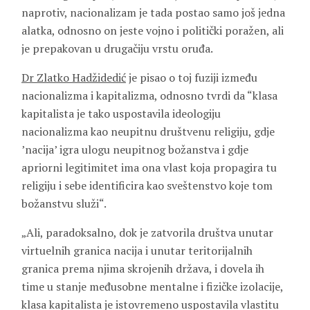
naprotiv, nacionalizam je tada postao samo još jedna
alatka, odnosno on jeste vojno i politički poražen, ali
je prepakovan u drugačiju vrstu oruđa.
Dr Zlatko Hadžidedić
je pisao o toj fuziji između
nacionalizma i kapitalizma, odnosno tvrdi da “klasa
kapitalista je tako uspostavila ideologiju
nacionalizma kao neupitnu društvenu religiju, gdje
’nacija’ igra ulogu neupitnog božanstva i gdje
apriorni legitimitet ima ona vlast koja propagira tu
religiju i sebe identificira kao sveštenstvo koje tom
božanstvu služi“.
„Ali, paradoksalno, dok je zatvorila društva unutar
virtuelnih granica nacija i unutar teritorijalnih
granica prema njima skrojenih država, i dovela ih
time u stanje međusobne mentalne i fizičke izolacije,
klasa kapitalista je istovremeno uspostavila vlastitu