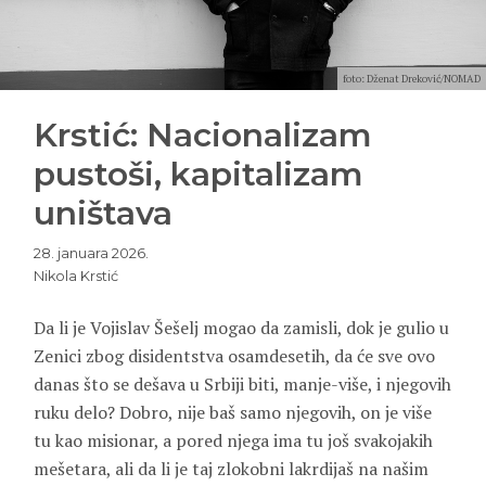
foto: Dženat Dreković/NOMAD
Krstić: Nacionalizam
pustoši, kapitalizam
uništava
28. januara 2026.
Nikola Krstić
Da li je Vojislav Šešelj mogao da zamisli, dok je gulio u
Zenici zbog disidentstva osamdesetih, da će sve ovo
danas što se dešava u Srbiji biti, manje-više, i njegovih
ruku delo? Dobro, nije baš samo njegovih, on je više
tu kao misionar, a pored njega ima tu još svakojakih
mešetara, ali da li je taj zlokobni lakrdijaš na našim