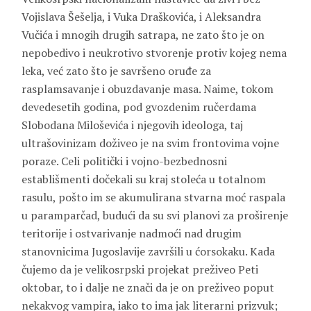
Vojislava Šešelja, i Vuka Draškovića, i Aleksandra
Vučića i mnogih drugih satrapa, ne zato što je on
nepobedivo i neukrotivo stvorenje protiv kojeg nema
leka, već zato što je savršeno oruđe za
rasplamsavanje i obuzdavanje masa. Naime, tokom
devedesetih godina, pod gvozdenim ručerdama
Slobodana Miloševića i njegovih ideologa, taj
ultrašovinizam doživeo je na svim frontovima vojne
poraze. Celi politički i vojno-bezbednosni
establišmenti dočekali su kraj stoleća u totalnom
rasulu, pošto im se akumulirana stvarna moć raspala
u paramparčad, budući da su svi planovi za proširenje
teritorije i ostvarivanje nadmoći nad drugim
stanovnicima Jugoslavije završili u ćorsokaku. Kada
čujemo da je velikosrpski projekat preživeo Peti
oktobar, to i dalje ne znači da je on preživeo poput
nekakvog vampira, iako to ima jak literarni prizvuk;