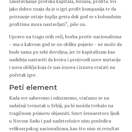
zaustavljanje protoka kapitala, biznisa, profita. Svi
jako dobro znaju da je u igri profit kompanija te da
priznanje ostaje šuplja gesta dok god se s kolosalnim
profitima mora nastavljati“, piše on.
Upravo na tragu ovih reči, borba protiv nacionalizma
– ma u kakvom god se on obliku pojavio – ne može da
bude sama po sebi dovoljna, jer će kapitalizam kao
nadideja nastaviti da kreira i proizvodi nove mutacije
i nova obličja koja će nas iznova i iznova vraćati na
početak igre.
Peti element
Kada sve saberemo i oduzmemo, vraćamo se na
sadašnji trenutak u Srbiji, pa bi možda trebalo na
tragičnom primeru objasniti. Smrt šesnaestoro ljudi
u Novom Sadu i pad nadstrešnice nisu posledica
velikosrpskog nacionalizma, kao što nisu ni rezultat