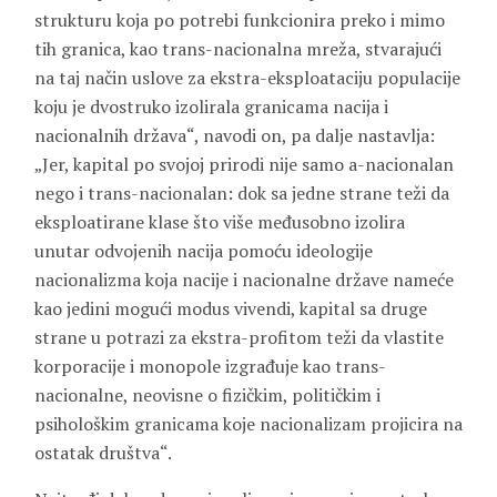
strukturu koja po potrebi funkcionira preko i mimo
tih granica, kao trans-nacionalna mreža, stvarajući
na taj način uslove za ekstra-eksploataciju populacije
koju je dvostruko izolirala granicama nacija i
nacionalnih država“, navodi on, pa dalje nastavlja:
„Jer, kapital po svojoj prirodi nije samo a-nacionalan
nego i trans-nacionalan: dok sa jedne strane teži da
eksploatirane klase što više međusobno izolira
unutar odvojenih nacija pomoću ideologije
nacionalizma koja nacije i nacionalne države nameće
kao jedini mogući modus vivendi, kapital sa druge
strane u potrazi za ekstra-profitom teži da vlastite
korporacije i monopole izgrađuje kao trans-
nacionalne, neovisne o fizičkim, političkim i
psihološkim granicama koje nacionalizam projicira na
ostatak društva“.