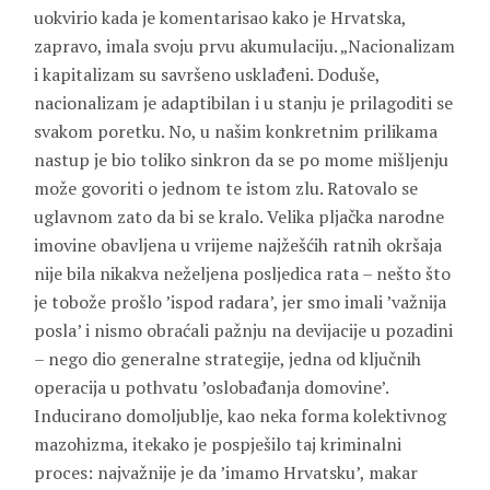
uokvirio kada je komentarisao kako je Hrvatska,
zapravo, imala svoju prvu akumulaciju. „Nacionalizam
i kapitalizam su savršeno usklađeni. Doduše,
nacionalizam je adaptibilan i u stanju je prilagoditi se
svakom poretku. No, u našim konkretnim prilikama
nastup je bio toliko sinkron da se po mome mišljenju
može govoriti o jednom te istom zlu. Ratovalo se
uglavnom zato da bi se kralo. Velika pljačka narodne
imovine obavljena u vrijeme najžešćih ratnih okršaja
nije bila nikakva neželjena posljedica rata – nešto što
je tobože prošlo ’ispod radara’, jer smo imali ’važnija
posla’ i nismo obraćali pažnju na devijacije u pozadini
– nego dio generalne strategije, jedna od ključnih
operacija u pothvatu ’oslobađanja domovine’.
Inducirano domoljublje, kao neka forma kolektivnog
mazohizma, itekako je pospješilo taj kriminalni
proces: najvažnije je da ’imamo Hrvatsku’, makar