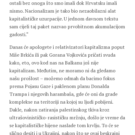
ostali bez onoga što smo imali dok Hrvatsku imali
nismo. Nacionalizam je tako bio nezaobilazni alat
kapitalističke uzurpacije. U jednom davnom tekstu
sam cijeli taj paket nazvao prvobitnom akumulacijom
gadosti.“
Danas će apologete i relativizatori kapitalizma poput
Miše Brkića ili pak Gorana Vojkovića pričati svuda
kako, eto, ovo kod nas na Balkanu još nije
kapitalizam. Međutim, ne moramo ni da gledamo
našu prošlost – možemo odmah da bacimo fokus
prema Pojasu Gaze i paklenom planu Donalda
Trampa i njegovih harambaša, gde će oni da grade
komplekse na teritoriji na kojoj su ljudi pobijeni.
Dakle, nakon zatiranja palestinskog tkiva kroz
ultrašovinističko-rasističku mržnju, došlo je vreme da
se kapitalističke hijene naslade tom krvlju. To će se
slično desiti i u Ukrajini, nakon što se ovaj beskrajni