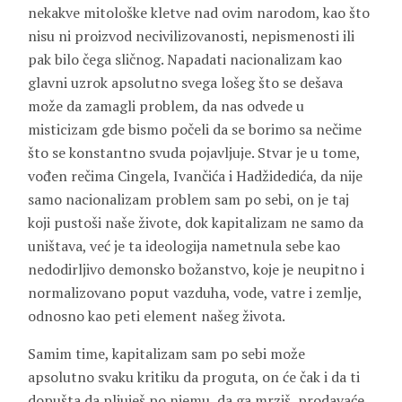
nekakve mitološke kletve nad ovim narodom, kao što
nisu ni proizvod necivilizovanosti, nepismenosti ili
pak bilo čega sličnog. Napadati nacionalizam kao
glavni uzrok apsolutno svega lošeg što se dešava
može da zamagli problem, da nas odvede u
misticizam gde bismo počeli da se borimo sa nečime
što se konstantno svuda pojavljuje. Stvar je u tome,
vođen rečima Cingela, Ivančića i Hadžidedića, da nije
samo nacionalizam problem sam po sebi, on je taj
koji pustoši naše živote, dok kapitalizam ne samo da
uništava, već je ta ideologija nametnula sebe kao
nedodirljivo demonsko božanstvo, koje je neupitno i
normalizovano poput vazduha, vode, vatre i zemlje,
odnosno kao peti element našeg života.
Samim time, kapitalizam sam po sebi može
apsolutno svaku kritiku da proguta, on će čak i da ti
dopušta da pljuješ po njemu, da ga mrziš, prodavaće