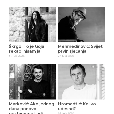
Škrgo: To je Goja
Mehmedinović: Svijet
rekao, nisam ja!
prvih sjećanja
31. jula 2026.
27. jula 2026.
Marković: Ako jednog
Hromadžić: Koliko
dana ponovo
udesno?
postanemo ljudi
24. jula 2026.