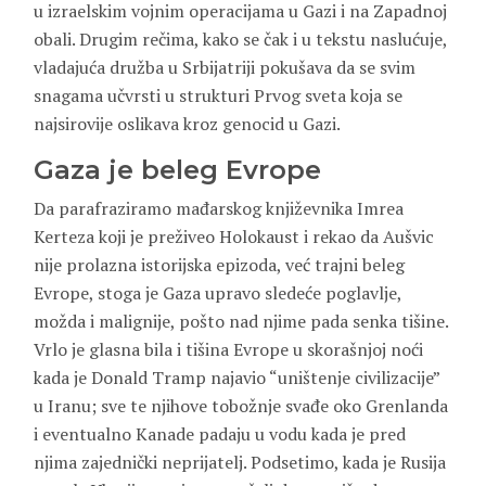
u izraelskim vojnim operacijama u Gazi i na Zapadnoj
obali. Drugim rečima, kako se čak i u tekstu naslućuje,
vladajuća družba u Srbijatriji pokušava da se svim
snagama učvrsti u strukturi Prvog sveta koja se
najsirovije oslikava kroz genocid u Gazi.
Gaza je beleg Evrope
Da parafraziramo mađarskog književnika Imrea
Kerteza koji je preživeo Holokaust i rekao da Aušvic
nije prolazna istorijska epizoda, već trajni beleg
Evrope, stoga je Gaza upravo sledeće poglavlje,
možda i malignije, pošto nad njime pada senka tišine.
Vrlo je glasna bila i tišina Evrope u skorašnjoj noći
kada je Donald Tramp najavio “uništenje civilizacije”
u Iranu; sve te njihove tobožnje svađe oko Grenlanda
i eventualno Kanade padaju u vodu kada je pred
njima zajednički neprijatelj. Podsetimo, kada je Rusija