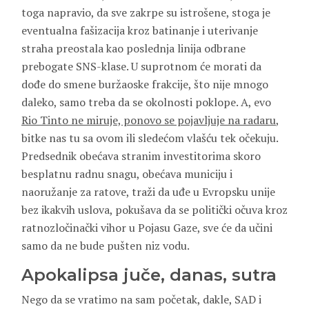
toga napravio, da sve zakrpe su istrošene, stoga je
eventualna fašizacija kroz batinanje i uterivanje
straha preostala kao poslednja linija odbrane
prebogate SNS-klase. U suprotnom će morati da
dođe do smene buržaoske frakcije, što nije mnogo
daleko, samo treba da se okolnosti poklope. A, evo
Rio Tinto ne miruje, ponovo se pojavljuje na radaru
,
bitke nas tu sa ovom ili sledećom vlašću tek očekuju.
Predsednik obećava stranim investitorima skoro
besplatnu radnu snagu, obećava municiju i
naoružanje za ratove, traži da uđe u Evropsku unije
bez ikakvih uslova, pokušava da se politički očuva kroz
ratnozločinački vihor u Pojasu Gaze, sve će da učini
samo da ne bude pušten niz vodu.
Apokalipsa juče, danas, sutra
Nego da se vratimo na sam početak, dakle, SAD i