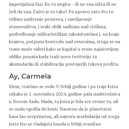
imperijalnoj fazi. Ko to negira – ili ne zna ništa ili ne
želi da zna. Zašto je to tako? Pa upravo zato što tu
vidimo uništenje prostora, i raseljavanje
stanovništva, i svaki oblik sadizma nad civilima,
podređivanje militarističkim zakonitostima i, na kraju
krajeva, potpunu kontrolu nad resursima, stoga se na
tome može videti kako se kapital u svom najsirovijem
obliku ponaša kada traži novu teritoriju za
akumulaciju ili stabilizaciju postojećih tokova profita.
Ay, Carmela
Elem, vratimo se ovde. U Srbiji godinu i po traje kriza
otkako je 1. novembra 2024. godine pala nadstrešnica
u Novom Sadu. Mada, ta kriza je bila sve vreme tu, ali
se onda ogolila do kosti. Naravno da je planetarni
haos bio sveprisutan, ali najveća morbidarija od svega
jeste što se vladajuća banda u Srbiji zvanično