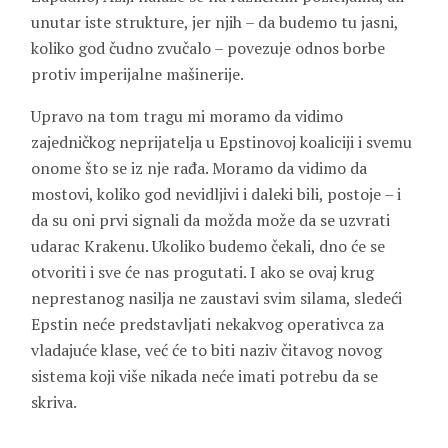
unutar iste strukture, jer njih – da budemo tu jasni,
koliko god čudno zvučalo – povezuje odnos borbe
protiv imperijalne mašinerije.
Upravo na tom tragu mi moramo da vidimo
zajedničkog neprijatelja u Epstinovoj koaliciji i svemu
onome što se iz nje rađa. Moramo da vidimo da
mostovi, koliko god nevidljivi i daleki bili, postoje – i
da su oni prvi signali da možda može da se uzvrati
udarac Krakenu. Ukoliko budemo čekali, dno će se
otvoriti i sve će nas progutati. I ako se ovaj krug
neprestanog nasilja ne zaustavi svim silama, sledeći
Epstin neće predstavljati nekakvog operativca za
vladajuće klase, već će to biti naziv čitavog novog
sistema koji više nikada neće imati potrebu da se
skriva.