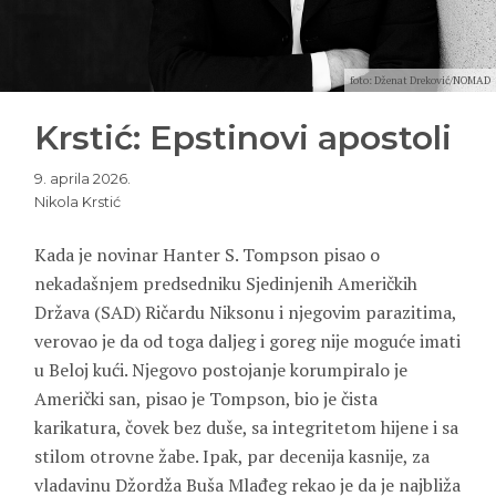
foto: Dženat Dreković/NOMAD
Krstić: Epstinovi apostoli
9. aprila 2026.
Nikola Krstić
Kada je novinar Hanter S. Tompson pisao o
nekadašnjem predsedniku Sjedinjenih Američkih
Država (SAD) Ričardu Niksonu i njegovim parazitima,
verovao je da od toga daljeg i goreg nije moguće imati
u Beloj kući. Njegovo postojanje korumpiralo je
Američki san, pisao je Tompson, bio je čista
karikatura, čovek bez duše, sa integritetom hijene i sa
stilom otrovne žabe. Ipak, par decenija kasnije, za
vladavinu Džordža Buša Mlađeg rekao je da je najbliža