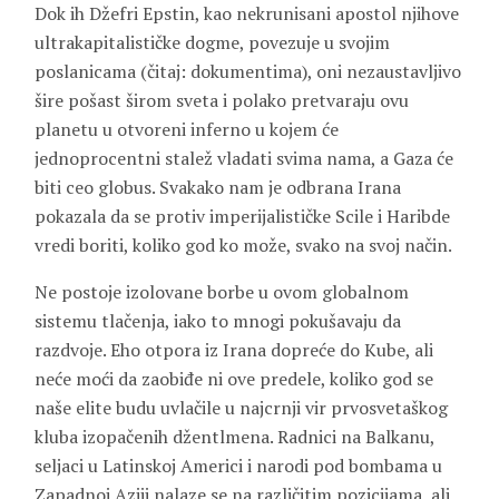
Dok ih Džefri Epstin, kao nekrunisani apostol njihove
ultrakapitalističke dogme, povezuje u svojim
poslanicama (čitaj: dokumentima), oni nezaustavljivo
šire pošast širom sveta i polako pretvaraju ovu
planetu u otvoreni inferno u kojem će
jednoprocentni stalež vladati svima nama, a Gaza će
biti ceo globus. Svakako nam je odbrana Irana
pokazala da se protiv imperijalističke Scile i Haribde
vredi boriti, koliko god ko može, svako na svoj način.
Ne postoje izolovane borbe u ovom globalnom
sistemu tlačenja, iako to mnogi pokušavaju da
razdvoje. Eho otpora iz Irana dopreće do Kube, ali
neće moći da zaobiđe ni ove predele, koliko god se
naše elite budu uvlačile u najcrnji vir prvosvetaškog
kluba izopačenih džentlmena. Radnici na Balkanu,
seljaci u Latinskoj Americi i narodi pod bombama u
Zapadnoj Aziji nalaze se na različitim pozicijama, ali