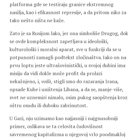
platforma gde se testiraju granice ekstremnog
nasilja, kao i efikasnost represije, a da pritom niko za
tako nešto ništa ne kaže.
Zato je sa Rusijom lako, jer ona simboliše Drugog, dok
se ovde kompleksnost zapetljava u ideološki,
kulturološki i moralni aparat, sve u funkciji da se u
potpunosti zamagli podtekst zločinaštva. Iako on na
prvu loptu jeste ultrašovinistički, u svojoj dubini ima
misiju da vidi dokle može profit da prolazi
nekažnjeno, i,
voilà
, stigli smo do razaranja Irana,
opsade Kube i uništenja Libana, a da se, manje-više,
svet ne uznemiri nimalo, osim pukog saopštenja kroz
oštru osudu ili duboku zabrinutost.
U Gazi, nju uzimamo kao najjasniji i najgnusobniji
primer, oslikava se ta celovita čudovišnost
savremenog kapitalizma u njegovoj vrlo poodmakloj