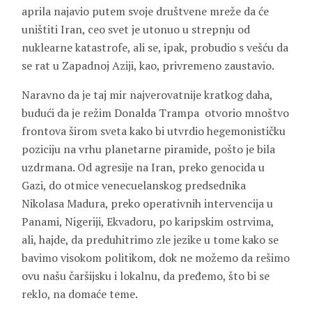
aprila najavio putem svoje društvene mreže da će
uništiti Iran, ceo svet je utonuo u strepnju od
nuklearne katastrofe, ali se, ipak, probudio s vešću da
se rat u Zapadnoj Aziji, kao, privremeno zaustavio.
Naravno da je taj mir najverovatnije kratkog daha,
budući da je režim Donalda Trampa otvorio mnoštvo
frontova širom sveta kako bi utvrdio hegemonističku
poziciju na vrhu planetarne piramide, pošto je bila
uzdrmana. Od agresije na Iran, preko genocida u
Gazi, do otmice venecuelanskog predsednika
Nikolasa Madura, preko operativnih intervencija u
Panami, Nigeriji, Ekvadoru, po karipskim ostrvima,
ali, hajde, da preduhitrimo zle jezike u tome kako se
bavimo visokom politikom, dok ne možemo da rešimo
ovu našu čaršijsku i lokalnu, da pređemo, što bi se
reklo, na domaće teme.