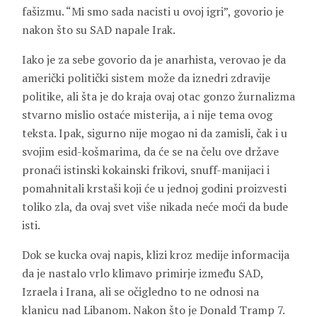
fašizmu. “Mi smo sada nacisti u ovoj igri”, govorio je
nakon što su SAD napale Irak.
Iako je za sebe govorio da je anarhista, verovao je da
američki politički sistem može da iznedri zdravije
politike, ali šta je do kraja ovaj otac gonzo žurnalizma
stvarno mislio ostaće misterija, a i nije tema ovog
teksta. Ipak, sigurno nije mogao ni da zamisli, čak i u
svojim esid-košmarima, da će se na čelu ove države
pronaći istinski kokainski frikovi, snuff-manijaci i
pomahnitali krstaši koji će u jednoj godini proizvesti
toliko zla, da ovaj svet više nikada neće moći da bude
isti.
Dok se kucka ovaj napis, klizi kroz medije informacija
da je nastalo vrlo klimavo primirje između SAD,
Izraela i Irana, ali se očigledno to ne odnosi na
klanicu nad Libanom. Nakon što je Donald Tramp 7.