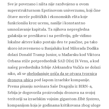
Sve je povezano i ništa nije razdvojeno u ovom
superstrukturnom Epstinovom univerzumu, koji čine
čitave mreže političkih i ekonomskih elita koje
funkcionišu kroz ucenu, nasilje i konstantno
umnožavanje kapitala. Ta njihova nepregledna
galaksija se preslikava i na periferiju, gde vidimo
lokalne aktere kako postaju deo te paučine, pa tako
skoro istovremeno u Banjaluku kod Milorada Dodika
dolazi Donald Tramp Junior, u Mađarsku kod Viktora
Orbana stiže potpredsednik SAD Džej Di Vens, a kod
našeg predsednika Srbije Aleksandra Vučića ne dolazi
niko, ali se
obelodanjuje priča da se otvara tvornica
dronova-ubica
pod šapom izraelske kompanije.
Prema pisanju novinara Saše Dragojla iz BIRN-a,
Srbija je dogovorila proizvodnju dronova na svojoj
teritoriji sa izraelskim vojnim gigantom
Elbit Systems
,
kompanijom koja je godinama kritikovana zbog uloge