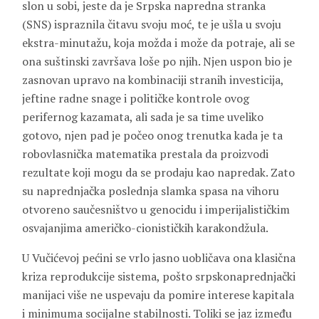
slon u sobi, jeste da je Srpska napredna stranka
(SNS) ispraznila čitavu svoju moć, te je ušla u svoju
ekstra-minutažu, koja možda i može da potraje, ali se
ona suštinski završava loše po njih. Njen uspon bio je
zasnovan upravo na kombinaciji stranih investicija,
jeftine radne snage i političke kontrole ovog
perifernog kazamata, ali sada je sa time uveliko
gotovo, njen pad je počeo onog trenutka kada je ta
robovlasnička matematika prestala da proizvodi
rezultate koji mogu da se prodaju kao napredak. Zato
su naprednjačka poslednja slamka spasa na vihoru
otvoreno saučesništvo u genocidu i imperijalističkim
osvajanjima američko-cionističkih karakondžula.
U Vučićevoj pećini se vrlo jasno uobličava ona klasična
kriza reprodukcije sistema, pošto srpskonaprednjački
manijaci više ne uspevaju da pomire interese kapitala
i minimuma socijalne stabilnosti. Toliki se jaz između