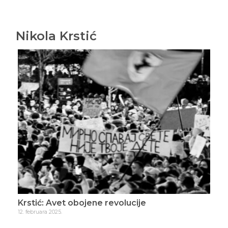
Nikola Krstić
Krstić: Avet obojene revolucije
Krs
12. februara 2025.
19. f