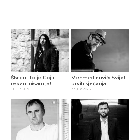
Škrgo: To je Goja
Mehmedinović: Svijet
rekao, nisam ja!
prvih sjećanja
31. jula 2026.
27. jula 2026.