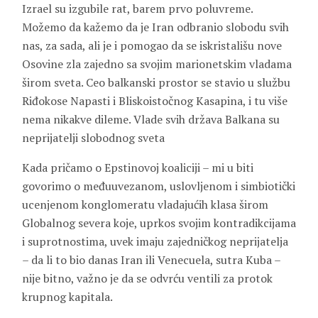
Izrael su izgubile rat, barem prvo poluvreme.
Možemo da kažemo da je Iran odbranio slobodu svih
nas, za sada, ali je i pomogao da se iskristališu nove
Osovine zla zajedno sa svojim marionetskim vladama
širom sveta. Ceo balkanski prostor se stavio u službu
Riđokose Napasti i Bliskoistočnog Kasapina, i tu više
nema nikakve dileme. Vlade svih država Balkana su
neprijatelji slobodnog sveta
Kada pričamo o Epstinovoj koaliciji – mi u biti
govorimo o međuuvezanom, uslovljenom i simbiotički
ucenjenom konglomeratu vladajućih klasa širom
Globalnog severa koje, uprkos svojim kontradikcijama
i suprotnostima, uvek imaju zajedničkog neprijatelja
– da li to bio danas Iran ili Venecuela, sutra Kuba –
nije bitno, važno je da se odvrću ventili za protok
krupnog kapitala.