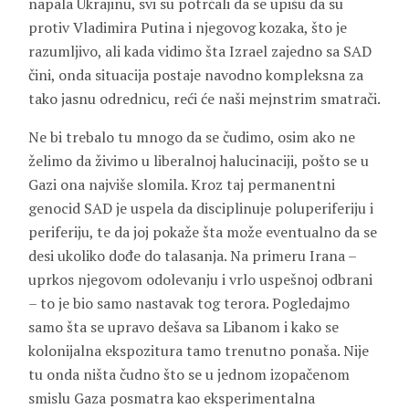
napala Ukrajinu, svi su potrčali da se upišu da su
protiv Vladimira Putina i njegovog kozaka, što je
razumljivo, ali kada vidimo šta Izrael zajedno sa SAD
čini, onda situacija postaje navodno kompleksna za
tako jasnu odrednicu, reći će naši mejnstrim smatrači.
Ne bi trebalo tu mnogo da se čudimo, osim ako ne
želimo da živimo u liberalnoj halucinaciji, pošto se u
Gazi ona najviše slomila. Kroz taj permanentni
genocid SAD je uspela da disciplinuje poluperiferiju i
periferiju, te da joj pokaže šta može eventualno da se
desi ukoliko dođe do talasanja. Na primeru Irana –
uprkos njegovom odolevanju i vrlo uspešnoj odbrani
– to je bio samo nastavak tog terora. Pogledajmo
samo šta se upravo dešava sa Libanom i kako se
kolonijalna ekspozitura tamo trenutno ponaša. Nije
tu onda ništa čudno što se u jednom izopačenom
smislu Gaza posmatra kao eksperimentalna