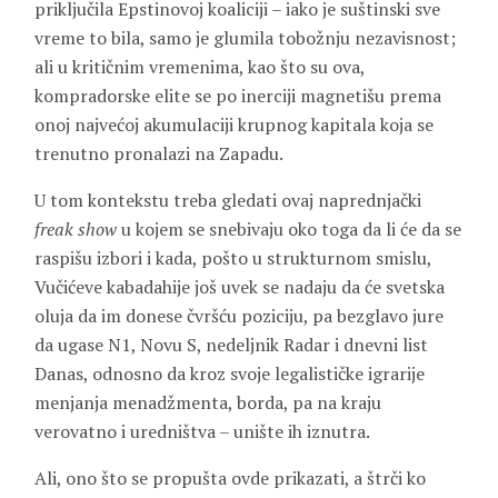
priključila Epstinovoj koaliciji – iako je suštinski sve
vreme to bila, samo je glumila tobožnju nezavisnost;
ali u kritičnim vremenima, kao što su ova,
kompradorske elite se po inerciji magnetišu prema
onoj najvećoj akumulaciji krupnog kapitala koja se
trenutno pronalazi na Zapadu.
U tom kontekstu treba gledati ovaj naprednjački
freak show
u kojem se snebivaju oko toga da li će da se
raspišu izbori i kada, pošto u strukturnom smislu,
Vučićeve kabadahije još uvek se nadaju da će svetska
oluja da im donese čvršću poziciju, pa bezglavo jure
da ugase N1, Novu S, nedeljnik Radar i dnevni list
Danas, odnosno da kroz svoje legalističke igrarije
menjanja menadžmenta, borda, pa na kraju
verovatno i uredništva – unište ih iznutra.
Ali, ono što se propušta ovde prikazati, a štrči ko