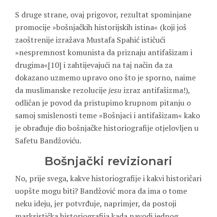
S druge strane, ovaj prigovor, rezultat spominjane
promocije »bošnjačkih historijskih istina« (koji još
zaoštrenije izražava Mustafa Spahić ističući
»nespremnost komunista da priznaju antifašizam i
drugima«[10] i zahtijevajući na taj način da za
dokazano uzmemo upravo ono što je sporno, naime
da muslimanske rezolucije
jesu
izraz antifašizma!),
odličan je povod da pristupimo krupnom pitanju o
samoj smislenosti teme »Bošnjaci i antifašizam« kako
je obrađuje dio bošnjačke historiografije otjelovljen u
Safetu Bandžoviću.
Bošnjački revizionari
No, prije svega, kakve historiografije i kakvi historičari
uopšte mogu biti? Bandžović mora da ima o tome
neku ideju, jer potvrđuje, naprimjer, da postoji
marksistička historiografija kada navodi jednog