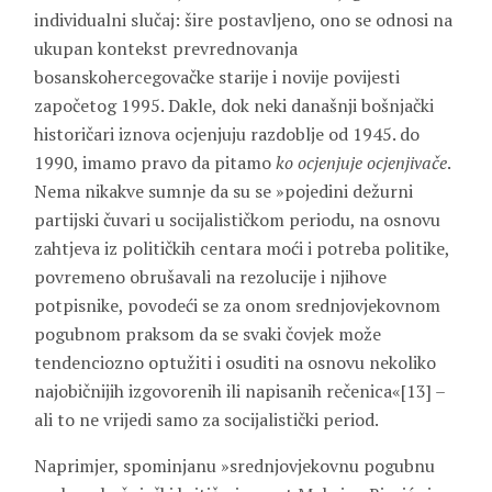
individualni slučaj: šire postavljeno, ono se odnosi na
ukupan kontekst prevrednovanja
bosanskohercegovačke starije i novije povijesti
započetog 1995. Dakle, dok neki današnji bošnjački
historičari iznova ocjenjuju razdoblje od 1945. do
1990, imamo pravo da pitamo
ko ocjenjuje ocjenjivače
.
Nema nikakve sumnje da su se »pojedini dežurni
partijski čuvari u socijalističkom periodu, na osnovu
zahtjeva iz političkih centara moći i potreba politike,
povremeno obrušavali na rezolucije i njihove
potpisnike, povodeći se za onom srednjovjekovnom
pogubnom praksom da se svaki čovjek može
tendenciozno optužiti i osuditi na osnovu nekoliko
najobičnijih izgovorenih ili napisanih rečenica«[13] –
ali to ne vrijedi samo za socijalistički period.
Naprimjer, spominjanu »srednjovjekovnu pogubnu