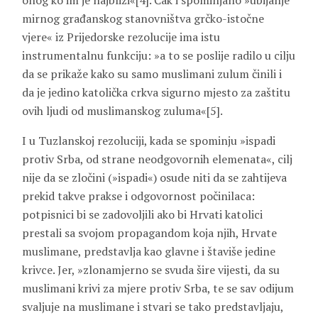
onog ko im je najbliži«[4]. Čak i spominjano »ubijanje
mirnog građanskog stanovništva grčko-istočne
vjere« iz Prijedorske rezolucije ima istu
instrumentalnu funkciju: »a to se poslije radilo u cilju
da se prikaže kako su samo muslimani zulum činili i
da je jedino katolička crkva sigurno mjesto za zaštitu
ovih ljudi od muslimanskog zuluma«[5].
I u Tuzlanskoj rezoluciji, kada se spominju »ispadi
protiv Srba, od strane neodgovornih elemenata«, cilj
nije da se zločini (»ispadi«) osude niti da se zahtijeva
prekid takve prakse i odgovornost počinilaca:
potpisnici bi se zadovoljili ako bi Hrvati katolici
prestali sa svojom propagandom koja njih, Hrvate
muslimane, predstavlja kao glavne i štaviše jedine
krivce. Jer, »zlonamjerno se svuda šire vijesti, da su
muslimani krivi za mjere protiv Srba, te se sav odijum
svaljuje na muslimane i stvari se tako predstavljaju,