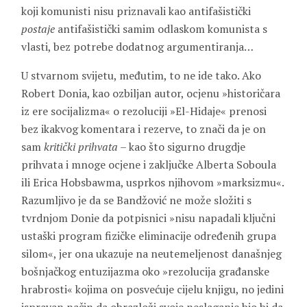
koji komunisti nisu priznavali kao antifašistički
postaje
antifašistički samim odlaskom komunista s
vlasti, bez potrebe dodatnog argumentiranja…
U stvarnom svijetu, međutim, to ne ide tako. Ako
Robert Donia, kao ozbiljan autor, ocjenu »historičara
iz ere socijalizma« o rezoluciji »El-Hidaje« prenosi
bez ikakvog komentara i rezerve, to znači da je on
sam
kritički
prihvata
– kao što sigurno drugdje
prihvata i mnoge ocjene i zaključke Alberta Soboula
ili Erica Hobsbawma, usprkos njihovom »marksizmu«.
Razumljivo je da se Bandžović ne može složiti s
tvrdnjom Donie da potpisnici »nisu napadali ključni
ustaški program fizičke eliminacije određenih grupa
silom«, jer ona ukazuje na neutemeljenost današnjeg
bošnjačkog entuzijazma oko »rezolucija građanske
hrabrosti« kojima on posvećuje cijelu knjigu, no jedini