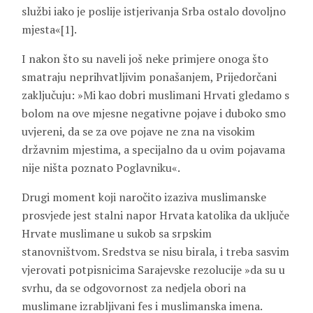
službi iako je poslije istjerivanja Srba ostalo dovoljno
mjesta«[1].
I nakon što su naveli još neke primjere onoga što
smatraju neprihvatljivim ponašanjem, Prijedorčani
zaključuju: »Mi kao dobri muslimani Hrvati gledamo s
bolom na ove mjesne negativne pojave i duboko smo
uvjereni, da se za ove pojave ne zna na visokim
državnim mjestima, a specijalno da u ovim pojavama
nije ništa poznato Poglavniku«.
Drugi moment koji naročito izaziva muslimanske
prosvjede jest stalni napor Hrvata katolika da uključe
Hrvate muslimane u sukob sa srpskim
stanovništvom. Sredstva se nisu birala, i treba sasvim
vjerovati potpisnicima Sarajevske rezolucije »da su u
svrhu, da se odgovornost za nedjela obori na
muslimane izrabljivani fes i muslimanska imena.