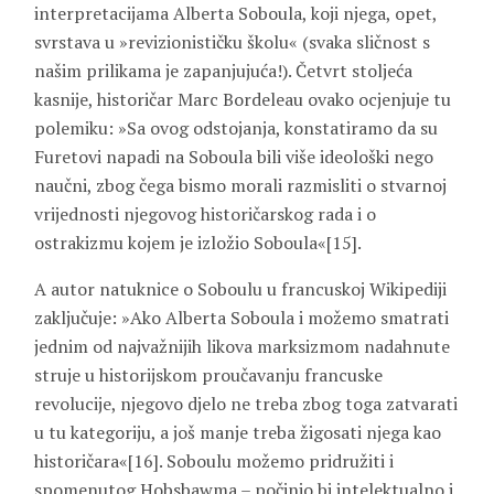
interpretacijama Alberta Soboula, koji njega, opet,
svrstava u »revizionističku školu« (svaka sličnost s
našim prilikama je zapanjujuća!). Četvrt stoljeća
kasnije, historičar Marc Bordeleau ovako ocjenjuje tu
polemiku: »Sa ovog odstojanja, konstatiramo da su
Furetovi napadi na Soboula bili više ideološki nego
naučni, zbog čega bismo morali razmisliti o stvarnoj
vrijednosti njegovog historičarskog rada i o
ostrakizmu kojem je izložio Soboula«[15].
A autor natuknice o Soboulu u francuskoj Wikipediji
zaključuje: »Ako Alberta Soboula i možemo smatrati
jednim od najvažnijih likova marksizmom nadahnute
struje u historijskom proučavanju francuske
revolucije, njegovo djelo ne treba zbog toga zatvarati
u tu kategoriju, a još manje treba žigosati njega kao
historičara«[16]. Soboulu možemo pridružiti i
spomenutog Hobsbawma – počinio bi intelektualno i