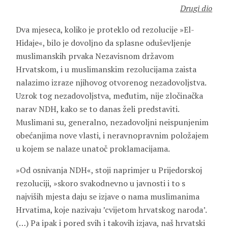
Drugi dio
Dva mjeseca, koliko je proteklo od rezolucije »El-
Hidaje«, bilo je dovoljno da splasne oduševljenje
muslimanskih prvaka Nezavisnom državom
Hrvatskom, i u muslimanskim rezolucijama zaista
nalazimo izraze njihovog otvorenog nezadovoljstva.
Uzrok tog nezadovoljstva, međutim, nije zločinačka
narav NDH, kako se to danas želi predstaviti.
Muslimani su, generalno, nezadovoljni neispunjenim
obećanjima nove vlasti, i neravnopravnim položajem
u kojem se nalaze unatoč proklamacijama.
»Od osnivanja NDH«, stoji naprimjer u Prijedorskoj
rezoluciji, »skoro svakodnevno u javnosti i to s
najviših mjesta daju se izjave o nama muslimanima
Hrvatima, koje nazivaju ’cvijetom hrvatskog naroda’.
(…) Pa ipak i pored svih i takovih izjava, naš hrvatski