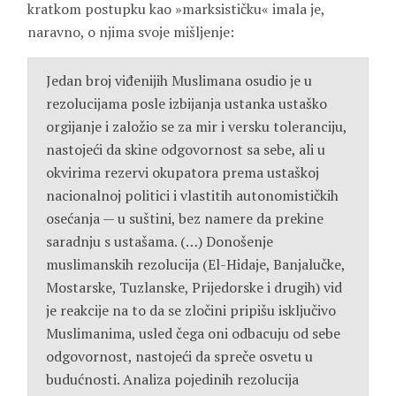
kratkom postupku kao »marksističku« imala je,
naravno, o njima svoje mišljenje:
Jedan broj viđenijih Muslimana osudio je u
rezolucijama posle izbijanja ustanka ustaško
orgijanje i založio se za mir i versku toleranciju,
nastojeći da skine odgovornost sa sebe, ali u
okvirima rezervi okupatora prema ustaškoj
nacionalnoj politici i vlastitih autonomističkih
osećanja — u suštini, bez namere da prekine
saradnju s ustašama. (…) Donošenje
muslimanskih rezolucija (El-Hidaje, Banjalučke,
Mostarske, Tuzlanske, Prijedorske i drugih) vid
je reakcije na to da se zločini pripišu isključivo
Muslimanima, usled čega oni odbacuju od sebe
odgovornost, nastojeći da spreče osvetu u
budućnosti. Analiza pojedinih rezolucija