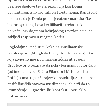
ispravan način da obrazloži svoje neslaganje bio bi da
prenese dijelove teksta rezolucija koji Doniu
demantiraju. Ali kako takvog teksta nema, Bandžović
insinuira da je Donia pod utjecajem »marksističke
historiografije«, i ova kvalifikacija treba, u skladu s
najvažnijom dogmom bošnjačkog revizionizma, da
zaključi raspravu u njegovu korist.
Pogledajmo, međutim, kako na muslimanske
rezolucije iz 1941. gleda Emily Greble, historičarka
koja izvjesno nije pod marksističkim utjecajem.
Grebleovoj je poznato da neki »bošnjački historičari«
(od imena navodi Šaćira Filandru i Mehmedaliju
Bojića) »smatraju <Sarajevsku rezoluciju> primjerom
antifašističkih stavova muslimana«, ali drži da to
»tumačenje … ignorira širi kontekst i porijeklo
potpisnika«: