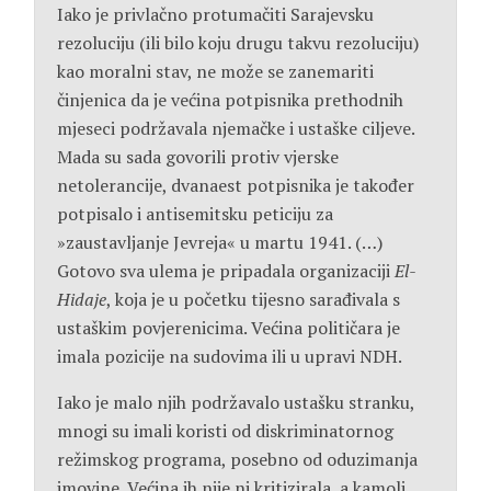
Iako je privlačno protumačiti Sarajevsku
rezoluciju (ili bilo koju drugu takvu rezoluciju)
kao moralni stav, ne može se zanemariti
činjenica da je većina potpisnika prethodnih
mjeseci podržavala njemačke i ustaške ciljeve.
Mada su sada govorili protiv vjerske
netolerancije, dvanaest potpisnika je također
potpisalo i antisemitsku peticiju za
»zaustavljanje Jevreja« u martu 1941. (…)
Gotovo sva ulema je pripadala organizaciji
El-
Hidaje
, koja je u početku tijesno sarađivala s
ustaškim povjerenicima. Većina političara je
imala pozicije na sudovima ili u upravi NDH.
Iako je malo njih podržavalo ustašku stranku,
mnogi su imali koristi od diskriminatornog
režimskog programa, posebno od oduzimanja
imovine. Većina ih nije ni kritizirala, a kamoli