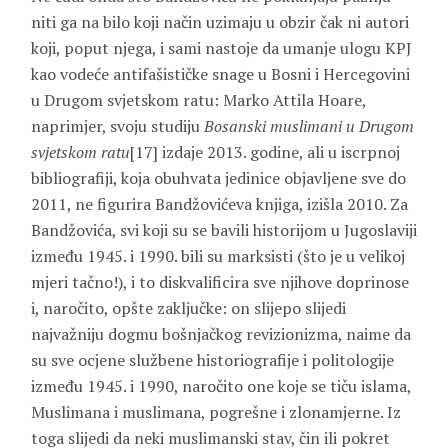
niti ga na bilo koji način uzimaju u obzir čak ni autori
koji, poput njega, i sami nastoje da umanje ulogu KPJ
kao vodeće antifašističke snage u Bosni i Hercegovini
u Drugom svjetskom ratu: Marko Attila Hoare,
naprimjer, svoju studiju
Bosanski muslimani u Drugom
svjetskom ratu
[17] izdaje 2013. godine, ali u iscrpnoj
bibliografiji, koja obuhvata jedinice objavljene sve do
2011, ne figurira Bandžovićeva knjiga, izišla 2010. Za
Bandžovića, svi koji su se bavili historijom u Jugoslaviji
između 1945. i 1990. bili su marksisti (što je u velikoj
mjeri tačno!), i to diskvalificira sve njihove doprinose
i, naročito, opšte zaključke: on slijepo slijedi
najvažniju dogmu bošnjačkog revizionizma, naime da
su sve ocjene službene historiografije i politologije
između 1945. i 1990, naročito one koje se tiču islama,
Muslimana i muslimana, pogrešne i zlonamjerne. Iz
toga slijedi da neki muslimanski stav, čin ili pokret