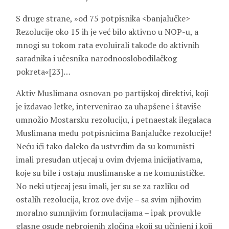
S druge strane, »od 75 potpisnika <banjalučke>
Rezolucije oko 15 ih je već bilo aktivno u NOP-u, a
mnogi su tokom rata evoluirali takođe do aktivnih
saradnika i učesnika narodnooslobodilačkog
pokreta«[23]…
Aktiv Muslimana osnovan po partijskoj direktivi, koji
je izdavao letke, intervenirao za uhapšene i štaviše
umnožio Mostarsku rezoluciju, i petnaestak ilegalaca
Muslimana među potpisnicima Banjalučke rezolucije!
Neću ići tako daleko da ustvrdim da su komunisti
imali presudan utjecaj u ovim dvjema inicijativama,
koje su bile i ostaju muslimanske a ne komunističke.
No neki utjecaj jesu imali, jer su se za razliku od
ostalih rezolucija, kroz ove dvije – sa svim njihovim
moralno sumnjivim formulacijama – ipak provukle
glasne osude nebrojenih zločina »koji su učinjeni i koji