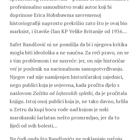
profesionalno samoubistvo svaki autor koji bi
doprinose Erica Hobsbawma savremenoj
historiografiji naprosto prekrižio zato što je ovaj bio
marksist, i štaviše član KP Velike Britanije od 1936…
Safet Bandžović ni ne pomišlja da bi i njegova kritika
mogla biti ideološka a ne naučna. Za reći pravo, on se
s tim problemom i ne susreće: jer, on nije historičar
već je poslenik na nacionalnom samopotvrđivanju.
Njegov rad nije namijenjen historičarskoj zajednici,
nego publici koja je uvjerena, kada pročita djelo s
naslovom
Zaštita od šejtanskih spletki
, da je pročitala
knjigu. Istoj onoj publici koja je, ne tako davno, hrlila
u Zetru da kupi bocu vode nad kojom je neki
marokanski šarlatan nešto promrmljao, jer da to
liječi od svih bolesti…
Ne čudi onda što Bandžoviću ne poklanjaju pažnju