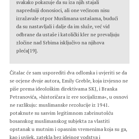
svakako pokazuje da su iza njih stajali
napredniji donosioci, ali one većinom nisu
izražavale otpor Muslimana ustašama, budući
da su nastavljali i dalje da im služe, već vid
odbrane da ustaše i katolički kler ne prevaljuju
zločine nad Srbima isključivo na njihova
pleća[19].
Čitalac će sam usporediti dva odlomka i uvjeriti se da
se ocjene dvoje autora, Emily Greble, koja izvjesno ne
piše prema ideološkim direktivama SKJ, i Branka
Petranovića, »historičara iz ere socijalizma«, u osnovi
ne razlikuju: muslimanske rezolucije iz 1941.
potaknute su sasvim legitimnom zabrinutošću
bosanskog muslimanskog subjekta za vlastiti
opstanak u mutnim i opasnim vremenima koja su ga,
kao i uvijek, zatekla bez idejnog vodstva i