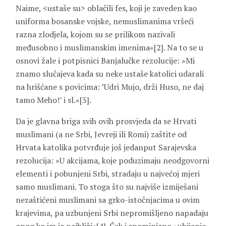
Naime, <ustaše su> oblačili fes, koji je zaveden kao
uniforma bosanske vojske, nemuslimanima vršeći
razna zlodjela, kojom su se prilikom nazivali
međusobno i muslimanskim imenima«[2]. Na to se u
osnovi žale i potpisnici Banjalučke rezolucije: »Mi
znamo slučajeva kada su neke ustaše katolici udarali
na hrišćane s povicima: ’Udri Mujo, drži Huso, ne daj
tamo Meho!’ i sl.«[3].
Da je glavna briga svih ovih prosvjeda da se Hrvati
muslimani (a ne Srbi, Jevreji ili Romi) zaštite od
Hrvata katolika potvrđuje još jedanput Sarajevska
rezolucija: »U akcijama, koje poduzimaju neodgovorni
elementi i pobunjeni Srbi, stradaju u najvećoj mjeri
samo muslimani. To stoga što su najviše izmiješani
nezaštićeni muslimani sa grko-istočnjacima u ovim
krajevima, pa uzbunjeni Srbi nepromišljeno napadaju