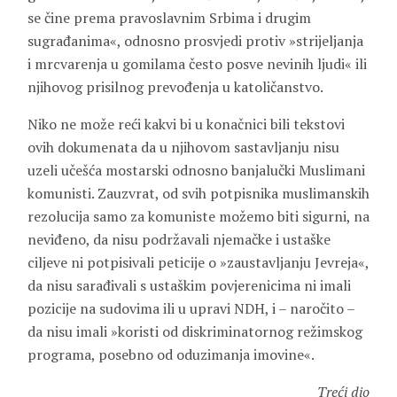
se čine prema pravoslavnim Srbima i drugim
sugrađanima«, odnosno prosvjedi protiv »strijeljanja
i mrcvarenja u gomilama često posve nevinih ljudi« ili
njihovog prisilnog prevođenja u katoličanstvo.
Niko ne može reći kakvi bi u konačnici bili tekstovi
ovih dokumenata da u njihovom sastavljanju nisu
uzeli učešća mostarski odnosno banjalučki Muslimani
komunisti. Zauzvrat, od svih potpisnika muslimanskih
rezolucija samo za komuniste možemo biti sigurni, na
neviđeno, da nisu podržavali njemačke i ustaške
ciljeve ni potpisivali peticije o »zaustavljanju Jevreja«,
da nisu sarađivali s ustaškim povjerenicima ni imali
pozicije na sudovima ili u upravi NDH, i – naročito –
da nisu imali »koristi od diskriminatornog režimskog
programa, posebno od oduzimanja imovine«.
Treći dio