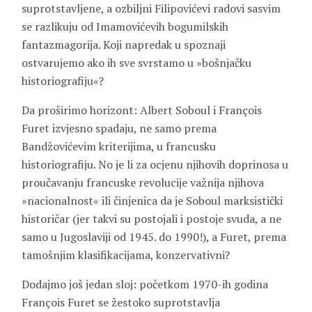
suprotstavljene, a ozbiljni Filipovićevi radovi sasvim
se razlikuju od Imamovićevih bogumilskih
fantazmagorija. Koji napredak u spoznaji
ostvarujemo ako ih sve svrstamo u »bošnjačku
historiografiju«?
Da proširimo horizont: Albert Soboul i François
Furet izvjesno spadaju, ne samo prema
Bandžovićevim kriterijima, u francusku
historiografiju. No je li za ocjenu njihovih doprinosa u
proučavanju francuske revolucije važnija njihova
»nacionalnost« ili činjenica da je Soboul marksistički
historičar (jer takvi su postojali i postoje svuda, a ne
samo u Jugoslaviji od 1945. do 1990!), a Furet, prema
tamošnjim klasifikacijama, konzervativni?
Dodajmo još jedan sloj: početkom 1970-ih godina
François Furet se žestoko suprotstavlja