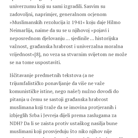
univerzumu koji su sami izgradili. Sasvim su
zadovoljni, naprimjer, generalnom ocjenom
»Muslimanskih rezolucija iz 1941« koju daje Hilmo
Neimarlija, naime da su se u njihovoj »pojavi i
neposrednom djelovanju … sjedinile … historijska
važnost, građanska hrabrost i univerzalna moralna
vrijednost«[8], no veza sa stvarnim svijetom ne može
se na tome uspostaviti.
Iščitavanje predmetnih tekstova (a ne
trijumfalističko ponavljanje da više ne važe
komunističke istine, nego naše!) nužno dovodi do
pitanja u čemu se sastoji građanska hrabrost
muslimana koji traže da se imovina protjeranih i
izbjeglih Srba i Jevreja dijeli prema zaslugama za
NDH? Da li se zaista protiv ustaškog nasilja bune
muslimani koji prosvjeduju što niko njihov nije