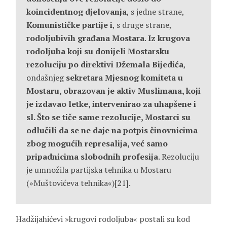
koincidentnog djelovanja
, s jedne strane,
Komunističke partije i
, s druge strane,
rodoljubivih građana Mostara
.
Iz krugova
rodoljuba koji su donijeli Mostarsku
rezoluciju po direktivi Džemala Bijedića
,
ondašnjeg
sekretara Mjesnog komiteta u
Mostaru, obrazovan je aktiv Muslimana, koji
je izdavao letke, intervenirao za uhapšene i
sl. Što se tiče same rezolucije, Mostarci su
odlučili da se ne daje na potpis činovnicima
zbog mogućih represalija, već samo
pripadnicima slobodnih profesija
. Rezoluciju
je umnožila partijska tehnika u Mostaru
(»Muštovićeva tehnika«)[21].
Hadžijahićevi »krugovi rodoljuba« postali su kod