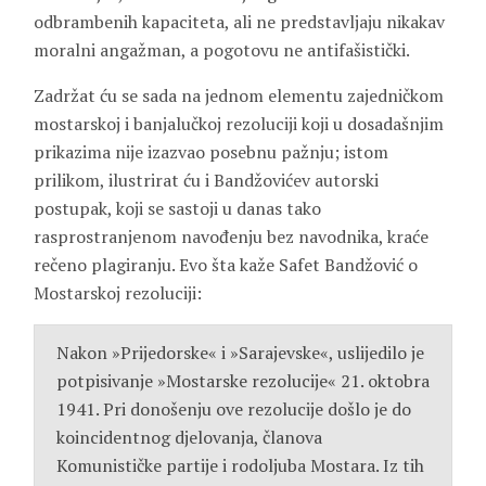
odbrambenih kapaciteta, ali ne predstavljaju nikakav
moralni angažman, a pogotovu ne antifašistički.
Zadržat ću se sada na jednom elementu zajedničkom
mostarskoj i banjalučkoj rezoluciji koji u dosadašnjim
prikazima nije izazvao posebnu pažnju; istom
prilikom, ilustrirat ću i Bandžovićev autorski
postupak, koji se sastoji u danas tako
rasprostranjenom navođenju bez navodnika, kraće
rečeno plagiranju. Evo šta kaže Safet Bandžović o
Mostarskoj rezoluciji:
Nakon »Prijedorske« i »Sarajevske«, uslijedilo je
potpisivanje »Mostarske rezolucije« 21. oktobra
1941. Pri donošenju ove rezolucije došlo je do
koincidentnog djelovanja, članova
Komunističke partije i rodoljuba Mostara. Iz tih