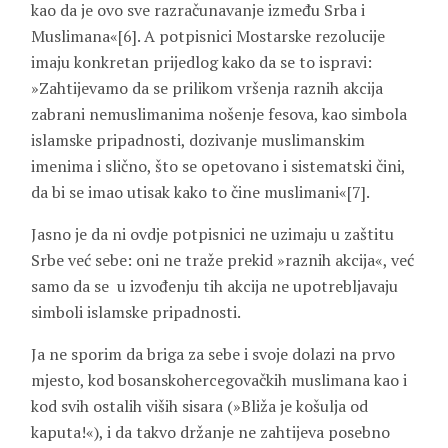
kao da je ovo sve razračunavanje između Srba i
Muslimana«[6]. A potpisnici Mostarske rezolucije
imaju konkretan prijedlog kako da se to ispravi:
»Zahtijevamo da se prilikom vršenja raznih akcija
zabrani nemuslimanima nošenje fesova, kao simbola
islamske pripadnosti, dozivanje muslimanskim
imenima i slično, što se opetovano i sistematski čini,
da bi se imao utisak kako to čine muslimani«[7].
Jasno je da ni ovdje potpisnici ne uzimaju u zaštitu
Srbe već sebe: oni ne traže prekid »raznih akcija«, već
samo da se u izvođenju tih akcija ne upotrebljavaju
simboli islamske pripadnosti.
Ja ne sporim da briga za sebe i svoje dolazi na prvo
mjesto, kod bosanskohercegovačkih muslimana kao i
kod svih ostalih viših sisara (»Bliža je košulja od
kaputa!«), i da takvo držanje ne zahtijeva posebno