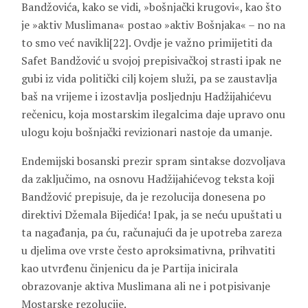
Bandžovića, kako se vidi, »bošnjački krugovi«, kao što
je »aktiv Muslimana« postao »aktiv Bošnjaka« – no na
to smo već navikli[22]. Ovdje je važno primijetiti da
Safet Bandžović u svojoj prepisivačkoj strasti ipak ne
gubi iz vida politički cilj kojem služi, pa se zaustavlja
baš na vrijeme i izostavlja posljednju Hadžijahićevu
rečenicu, koja mostarskim ilegalcima daje upravo onu
ulogu koju bošnjački revizionari nastoje da umanje.
Endemijski bosanski prezir spram sintakse dozvoljava
da zaključimo, na osnovu Hadžijahićevog teksta koji
Bandžović prepisuje, da je rezolucija donesena po
direktivi Džemala Bijedića! Ipak, ja se neću upuštati u
ta nagađanja, pa ću, računajući da je upotreba zareza
u djelima ove vrste često aproksimativna, prihvatiti
kao utvrđenu činjenicu da je Partija inicirala
obrazovanje aktiva Muslimana ali ne i potpisivanje
Mostarske rezolucije.