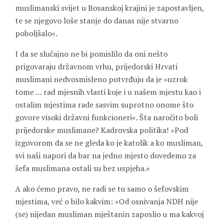
muslimanski svijet u Bosanskoj krajini je zapostavljen,
te se njegovo loše stanje do danas nije stvarno
poboljšalo«.
I da se slučajno ne bi pomislilo da oni nešto
prigovaraju državnom vrhu, prijedorski Hrvati
muslimani nedvosmisleno potvrđuju da je »uzrok
tome … rad mjesnih vlasti koje i u našem mjestu kao i
ostalim mjestima rade sasvim suprotno onome što
govore visoki državni funkcioneri«. Šta naročito boli
prijedorske muslimane? Kadrovska politika! »Pod
izgovorom da se ne gleda ko je katolik a ko musliman,
svi naši napori da bar na jedno mjesto dovedemo za
šefa muslimana ostali su bez uspjeha.«
A ako ćemo pravo, ne radi se tu samo o šefovskim
mjestima, već o bilo kakvim: »Od osnivanja NDH nije
(se) nijedan musliman mještanin zaposlio u ma kakvoj