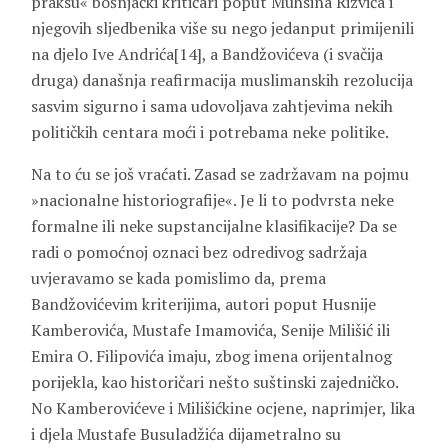
praksu« bošnjački kritičari poput Muhsina Rizvića i
njegovih sljedbenika više su nego jedanput primijenili
na djelo Ive Andrića[14], a Bandžovićeva (i svačija
druga) današnja reafirmacija muslimanskih rezolucija
sasvim sigurno i sama udovoljava zahtjevima nekih
političkih centara moći i potrebama neke politike.
Na to ću se još vraćati. Zasad se zadržavam na pojmu
»nacionalne historiografije«. Je li to podvrsta neke
formalne ili neke supstancijalne klasifikacije? Da se
radi o pomoćnoj oznaci bez odredivog sadržaja
uvjeravamo se kada pomislimo da, prema
Bandžovićevim kriterijima, autori poput Husnije
Kamberovića, Mustafe Imamovića, Senije Milišić ili
Emira O. Filipovića imaju, zbog imena orijentalnog
porijekla, kao historičari nešto suštinski zajedničko.
No Kamberovićeve i Milišićkine ocjene, naprimjer, lika
i djela Mustafe Busuladžića dijametralno su