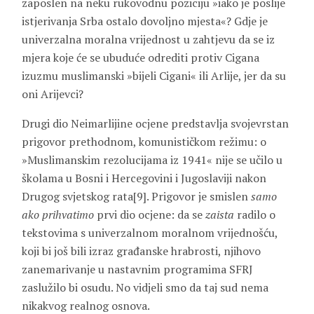
zaposlen na neku rukovodnu poziciju »iako je poslije
istjerivanja Srba ostalo dovoljno mjesta«? Gdje je
univerzalna moralna vrijednost u zahtjevu da se iz
mjera koje će se ubuduće odrediti protiv Cigana
izuzmu muslimanski »bijeli Cigani« ili Arlije, jer da su
oni Arijevci?
Drugi dio Neimarlijine ocjene predstavlja svojevrstan
prigovor prethodnom, komunističkom režimu: o
»Muslimanskim rezolucijama iz 1941« nije se učilo u
školama u Bosni i Hercegovini i Jugoslaviji nakon
Drugog svjetskog rata[9]. Prigovor je smislen
samo
ako prihvatimo
prvi dio ocjene: da se
zaista
radilo o
tekstovima s univerzalnom moralnom vrijednošću,
koji bi još bili izraz građanske hrabrosti, njihovo
zanemarivanje u nastavnim programima SFRJ
zaslužilo bi osudu. No vidjeli smo da taj sud nema
nikakvog realnog osnova.