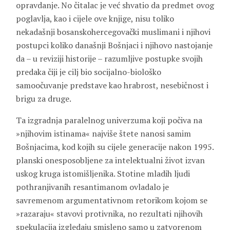
opravdanje. No čitalac je već shvatio da predmet ovog
poglavlja, kao i cijele ove knjige, nisu toliko
nekadašnji bosanskohercegovački muslimani i njihovi
postupci koliko današnji Bošnjaci i njihovo nastojanje
da – u reviziji historije – razumljive postupke svojih
predaka čiji je cilj bio socijalno-biološko
samoočuvanje predstave kao hrabrost, nesebičnost i
brigu za druge.
Ta izgradnja paralelnog univerzuma koji počiva na
»njihovim istinama« najviše štete nanosi samim
Bošnjacima, kod kojih su cijele generacije nakon 1995.
planski onesposobljene za intelektualni život izvan
uskog kruga istomišljenika. Stotine mladih ljudi
pothranjivanih resantimanom ovladalo je
savremenom argumentativnom retorikom kojom se
»razaraju« stavovi protivnika, no rezultati njihovih
spekulacija izgledaju smisleno samo u zatvorenom