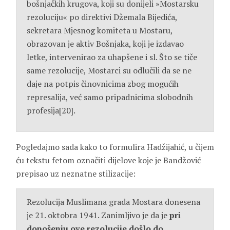
bošnjačkih krugova, koji su donijeli »Mostarsku
rezoluciju« po direktivi Džemala Bijedića,
sekretara Mjesnog komiteta u Mostaru,
obrazovan je aktiv Bošnjaka, koji je izdavao
letke, intervenirao za uhapšene i sl. Što se tiče
same rezolucije, Mostarci su odlučili da se ne
daje na potpis činovnicima zbog mogućih
represalija, već samo pripadnicima slobodnih
profesija[20].
Pogledajmo sada kako to formulira Hadžijahić, u čijem
ću tekstu fetom označiti dijelove koje je Bandžović
prepisao uz neznatne stilizacije:
Rezolucija Muslimana grada Mostara donesena
je 21. oktobra 1941. Zanimljivo je da je
pri
donošenju ove rezolucije došlo do