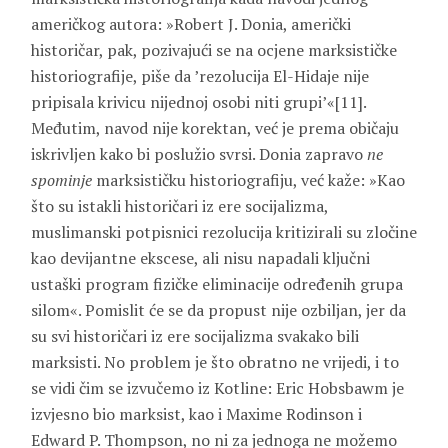
američkog autora: »Robert J. Donia, američki
historičar, pak, pozivajući se na ocjene marksističke
historiografije, piše da ’rezolucija El-Hidaje nije
pripisala krivicu nijednoj osobi niti grupi’«[11].
Međutim, navod nije korektan, već je prema običaju
iskrivljen kako bi poslužio svrsi. Donia zapravo
ne
spominje
marksističku historiografiju, već kaže: »Kao
što su istakli historičari iz ere socijalizma,
muslimanski potpisnici rezolucija kritizirali su zločine
kao devijantne ekscese, ali nisu napadali ključni
ustaški program fizičke eliminacije određenih grupa
silom«. Pomislit će se da propust nije ozbiljan, jer da
su svi historičari iz ere socijalizma svakako bili
marksisti. No problem je što obratno ne vrijedi, i to
se vidi čim se izvučemo iz Kotline: Eric Hobsbawm je
izvjesno bio marksist, kao i Maxime Rodinson i
Edward P. Thompson, no ni za jednoga ne možemo