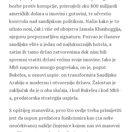
borbe protiv korupcije, prisvojivši oko 800 milijardi
američkih dolara u imovini i gotovini, te učvrstio
kontrolu nad saudijskom politikom. Način kako je to
učinio nosi, čak i više od ubojstva Jamala Khashoggija,
njegovu prepoznatljivu signaturu. Pozvao je članove
saudijske elite u jedan od najluksuznijih hotela, a
zatim ih tamo držao zatvorenima dok nisu bili
spremni vratiti državi većinu svoje imovine. Iako je
MbS napravio mnogo pogrešaka, on je, poput
Bukelea, u osnovi uspio: on transformira Saudijsku
Arabiju u modernu i otvoreniju državu. Žalostan je
zaključak da je u oba slučaja, i kod Bukelea i kod MbS-
a, predatorska strategija uspjela.
S opštijeg stanovišta, prvo što ovdje treba primijetiti
jest da uspon predatora funkcionira kao (za neke
neočekivano) naličje činjenice kojom nas svi masovni