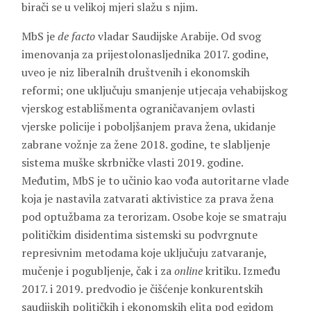
birači se u velikoj mjeri slažu s njim.
MbS je
de facto
vladar Saudijske Arabije. Od svog
imenovanja za prijestolonasljednika 2017. godine,
uveo je niz liberalnih društvenih i ekonomskih
reformi; one uključuju smanjenje utjecaja vehabijskog
vjerskog establišmenta ograničavanjem ovlasti
vjerske policije i poboljšanjem prava žena, ukidanje
zabrane vožnje za žene 2018. godine, te slabljenje
sistema muške skrbničke vlasti 2019. godine.
Međutim, MbS je to učinio kao vođa autoritarne vlade
koja je nastavila zatvarati aktivistice za prava žena
pod optužbama za terorizam. Osobe koje se smatraju
političkim disidentima sistemski su podvrgnute
represivnim metodama koje uključuju zatvaranje,
mučenje i pogubljenje, čak i za
online
kritiku. Između
2017. i 2019. predvodio je čišćenje konkurentskih
saudijskih političkih i ekonomskih elita pod egidom