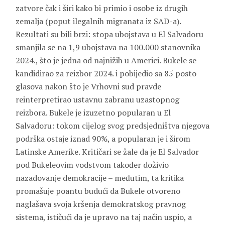
zatvore čak i širi kako bi primio i osobe iz drugih
zemalja (poput ilegalnih migranata iz SAD-a).
Rezultati su bili brzi: stopa ubojstava u El Salvadoru
smanjila se na 1,9 ubojstava na 100.000 stanovnika
2024., što je jedna od najnižih u Americi. Bukele se
kandidirao za reizbor 2024. i pobijedio sa 85 posto
glasova nakon što je Vrhovni sud pravde
reinterpretirao ustavnu zabranu uzastopnog
reizbora. Bukele je izuzetno popularan u El
Salvadoru: tokom cijelog svog predsjedništva njegova
podrška ostaje iznad 90%, a popularan je i širom
Latinske Amerike. Kritičari se žale da je El Salvador
pod Bukeleovim vodstvom također doživio
nazadovanje demokracije – međutim, ta kritika
promašuje poantu budući da Bukele otvoreno
naglašava svoja kršenja demokratskog pravnog
sistema, ističući da je upravo na taj način uspio, a