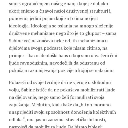
smo s ograničenjem našeg znanja koje je duboko
ukorijenjeno u čitavoj našoj društvenoj strukturi i,
ponovno, jedini pojam koji za to imamo jest
ideologija. Ideologija se oslanja na mnogo složenije
društvene mehanizme nego što je to glupost – sama
Sabine već naznačava neke od tih mehanizama u
dijelovima svoga podcasta koje nisam citirao, na
primjer – kako ideološki haos u koji smo uhvaćeni čini
ljude ravnodušnim, navodeći ih da odustanu od
pokušaja razumijevanja pozicije u kojoj se nalazimo.
Polazeći od svoje tvrdnje da ne vjeruje u slobodnu
volju, Sabine ističe da ne pokušava mobilizirati ljude
na djelovanje, nego samo želi formulirati svoja
zapažanja. Međutim, kada kaže da „hitno moramo
unaprijediti svoju sposobnost donošenja kolektivnih
odluka“, ona jasno zauzima stav etičke hitnosti,
nastojeći da mobilizira ljude. Da bismo izbjegli