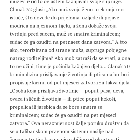
muževi izričito ovlašteni kažnjavati svoje supruge.
Članak 32 glasi: „Ako muž svoju ženu prekomjerno
istuče, što dovede do prijeloma, ozljede ili pojave
modrica na njezinom tijelu, a žena dokaže svoju
tvrdnju pred sucem, muž se smatra kriminalcem;
sudac će ga osuditi na petnaest dana zatvora.“ A što
ako, terorizirana od strane muža, supruga pobjegne
natrag roditeljima? Ako muž zatraži da se vrati, a ona
to ne učini, time je počinila kažnjivo djelo… Članak 70
kriminalizira prisiljavanje životinja ili ptica na borbu i
propisuje kaznu od pet mjeseci zatvora za takva djela.
„Osoba koja prisiljava životinje — poput pasa, deva,
ovaca i sličnih životinja — ili ptice poput kokoši,
prepelica ili jarebica da se bore smatra se
kriminalcem; sudac će ga osuditi na pet mjeseci
zatvora.“ Ova nerazmjernost šalje poruku društvu da
se u talibanskom pravnom sistemu nasilje nad
ženama tretira kao manje ozbiljno od okrutnosti