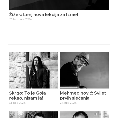
Žižek: Protesti očaja
Žiž
15. maja 2024.
1. jul
Škrgo: To je Goja
Mehmedinović: Svijet
rekao, nisam ja!
prvih sjećanja
31. jula 2026.
27. jula 2026.