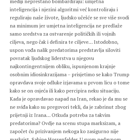
mediji neprestano bombardiraju: umjetna
inteligencija i njezini algoritmi već kontroliraju i
reguliraju naše živote, ljudsko učešće se sve više svodi
na minimum jer umjetna inteligencija ne predlaže
samo sredstva za ostvarenje političkih ili vojnih
ciljeva, nego čak i definira te ciljeve… Istodobno,
uspon vođa nalik predatorima predstavlja siloviti
povratak ljudskog liderstva u njegovu
najkontingentnijem obliku, ispunjenom krajnje
osobnim idiosinkrazijama – prisjetimo se kako Trump
opravdava svoje odluke izjavama u prvom licu o tome
kako se on osjeća ili kako percipira neku situaciju.
Kada je opravdavao napad na Iran, rekao je da mu se
ne sviđa kako su pregovori tekli, da je zabrinut zbog
prijetnji iz Irana… Otkuda potreba za takvim
predatorima? Ovdje na scenu stupa marksizam, a
započet ću prizivanjem nekoga ko zasigurno nije
marksist, Sabine Hossenfelder. U svom nedavnom