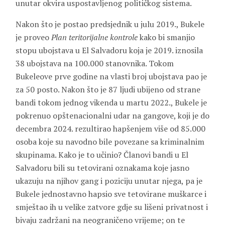
unutar okvira uspostavljenog političkog sistema.
Nakon što je postao predsjednik u julu 2019., Bukele
je proveo
Plan teritorijalne kontrole
kako bi smanjio
stopu ubojstava u El Salvadoru koja je 2019. iznosila
38 ubojstava na 100.000 stanovnika. Tokom
Bukeleove prve godine na vlasti broj ubojstava pao je
za 50 posto. Nakon što je 87 ljudi ubijeno od strane
bandi tokom jednog vikenda u martu 2022., Bukele je
pokrenuo opštenacionalni udar na gangove, koji je do
decembra 2024. rezultirao hapšenjem više od 85.000
osoba koje su navodno bile povezane sa kriminalnim
skupinama. Kako je to učinio? Članovi bandi u El
Salvadoru bili su tetovirani oznakama koje jasno
ukazuju na njihov gang i poziciju unutar njega, pa je
Bukele jednostavno hapsio sve tetovirane muškarce i
smještao ih u velike zatvore gdje su lišeni privatnost i
bivaju zadržani na neograničeno vrijeme; on te