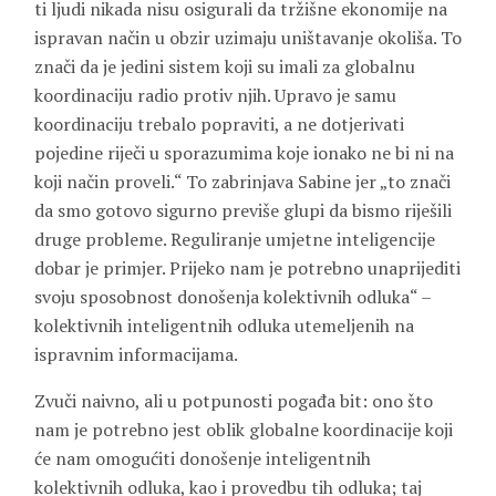
ti ljudi nikada nisu osigurali da tržišne ekonomije na
ispravan način u obzir uzimaju uništavanje okoliša. To
znači da je jedini sistem koji su imali za globalnu
koordinaciju radio protiv njih. Upravo je samu
koordinaciju trebalo popraviti, a ne dotjerivati
pojedine riječi u sporazumima koje ionako ne bi ni na
koji način proveli.“ To zabrinjava Sabine jer „to znači
da smo gotovo sigurno previše glupi da bismo riješili
druge probleme. Reguliranje umjetne inteligencije
dobar je primjer. Prijeko nam je potrebno unaprijediti
svoju sposobnost donošenja kolektivnih odluka“ –
kolektivnih inteligentnih odluka utemeljenih na
ispravnim informacijama.
Zvuči naivno, ali u potpunosti pogađa bit: ono što
nam je potrebno jest oblik globalne koordinacije koji
će nam omogućiti donošenje inteligentnih
kolektivnih odluka, kao i provedbu tih odluka; taj