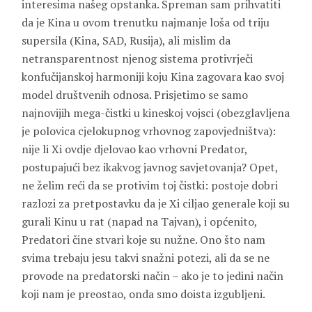
interesima našeg opstanka. Spreman sam prihvatiti
da je Kina u ovom trenutku najmanje loša od triju
supersila (Kina, SAD, Rusija), ali mislim da
netransparentnost njenog sistema protivrječi
konfučijanskoj harmoniji koju Kina zagovara kao svoj
model društvenih odnosa. Prisjetimo se samo
najnovijih mega-čistki u kineskoj vojsci (obezglavljena
je polovica cjelokupnog vrhovnog zapovjedništva):
nije li Xi ovdje djelovao kao vrhovni Predator,
postupajući bez ikakvog javnog savjetovanja? Opet,
ne želim reći da se protivim toj čistki: postoje dobri
razlozi za pretpostavku da je Xi ciljao generale koji su
gurali Kinu u rat (napad na Tajvan), i općenito,
Predatori čine stvari koje su nužne. Ono što nam
svima trebaju jesu takvi snažni potezi, ali da se ne
provode na predatorski način – ako je to jedini način
koji nam je preostao, onda smo doista izgubljeni.