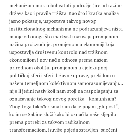
mehanizam mora obuhvatati područje šire od razine
država kao i pravila tržišta. Kao što i kratka analiza
jasno pokazuje, uspostava takvog novog
institucionalnog mehanizma ne podrazumijeva ništa
manje od onoga što marksisti nazivaju promjenom
načina proizvodnje: promjenom u ekonomiji koja
uspostavlja društvenu kontrolu nad tržišnom
ekonomijom i nov način odnosa prema našem
prirodnom okolišu, promjenom u cjelokupnoj
političkoj sferi i sferi državne uprave, prekidom u
našem temeljnom kolektivnom samorazumijevanju…
nije li jedini naziv koji nam stoji na raspolaganju za
označavanje takvog novog poretka – komunizam?
Zbog toga također smatram da je pojam „glupost“,
kojim se Sabine služi kako bi označila naše sljepilo
prema potrebi za takvom radikalnom
transformacijom, isuviše pojednostavljen: suočeni