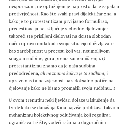
nesporazum, ne optužujem je naprosto da je zapala u
protivrječnost. Kao što svaki pravi dijalektičar zna, a
kako je to protestantizam prvi jasno formulirao,
predestinacija ne isključuje slobodno djelovanje:
takoreći ste prisiljeni djelovati na doista slobodan
način upravo onda kada svoju situaciju doživljavate
kao zarobljenost u procesu koji vas, neumoljivom
snagom sudbine, gura prema samouništenju. (U
protestantizmu znamo da je naša sudbina
predodređena,
ali ne znamo kakva je ta sudbina
, i
upravo nas ta neizvjesnost paradoksalno potiče na
djelovanje kako ne bismo promašili svoju sudbinu…)
U ovom trenutku neki ljevičari dolaze u iskušenje da
tvrde kako se današnja Kina najviše približava takvom
mehanizmu kolektivnog odlučivanja koji regulira i
ograničava tržište, vodeći računa o dugoročnim