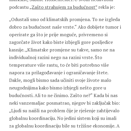
podcastu
„Zašto strahujem za budućnost”
rekla je:
„Odustali smo od klimatskih promjena. To ne izgleda
dobro za budućnost naše vrste.“ Ako dobijete tumor i
operirate ga što je prije moguće, privremeno si
zagorčate život kako biste izbjegli gore posljedice
kasnije. „Klimatske promjene su takve, samo ne na
individualnoj razini nego na razini vrste. Što
temperature više rastu, to će biti potrebno više
napora za prilagođavanje i ograničavanje štete.
Dakle, mogli bismo sada učiniti svoje živote malo
neugodnijima kako bismo izbjegli nešto gore u
budućnosti. Ali to ne činimo. Zašto ne?“ Kada bi nas
neki vanzemaljac posmatrao, njegov bi zaključak bio:
„Ljudi su naišli na problem čije je rješenje zahtijevalo
globalnu koordinaciju. No jedini sistem koji su imali
za globalnu koordinaciju bile su tržišne ekonomije. A