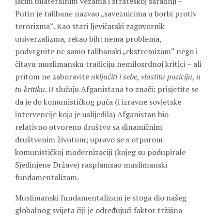
jačim bilateralnim vezama i strateškoj saradnji –
Putin je talibane nazvao „saveznicima u borbi protiv
terorizma“. Kao stari ljevičarski zagovornik
univerzalizma, rekao bih: nema problema,
podvrgnite ne samo talibanski „ekstremizam“ nego i
čitavu muslimansku tradiciju nemilosrdnoj kritici – ali
pritom ne zaboravite
uključiti i sebe, vlastitu poziciju, u
tu kritiku
. U slučaju Afganistana to znači: prisjetite se
da je do komunističkog puča (i izravne sovjetske
intervencije koja je uslijedila) Afganistan bio
relativno otvoreno društvo sa dinamičnim
društvenim životom; upravo se s otporom
komunističkoj modernizaciji (kojeg su podupirale
Sjedinjene Države) rasplamsao muslimanski
fundamentalizam.
Muslimanski fundamentalizam je stoga dio našeg
globalnog svijeta čiji je određujući faktor tržišna