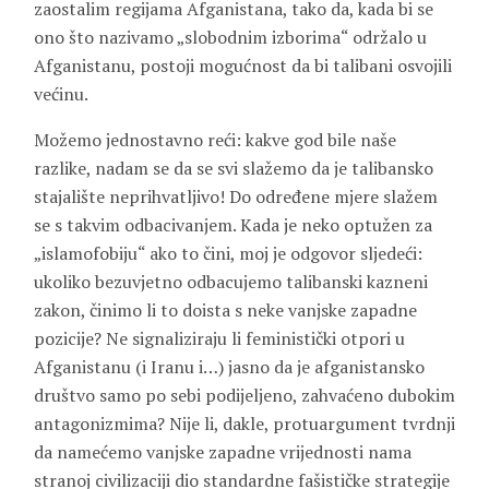
zaostalim regijama Afganistana, tako da, kada bi se
ono što nazivamo „slobodnim izborima“ održalo u
Afganistanu, postoji mogućnost da bi talibani osvojili
većinu.
Možemo jednostavno reći: kakve god bile naše
razlike, nadam se da se svi slažemo da je talibansko
stajalište neprihvatljivo! Do određene mjere slažem
se s takvim odbacivanjem. Kada je neko optužen za
„islamofobiju“ ako to čini, moj je odgovor sljedeći:
ukoliko bezuvjetno odbacujemo talibanski kazneni
zakon, činimo li to doista s neke vanjske zapadne
pozicije? Ne signaliziraju li feministički otpori u
Afganistanu (i Iranu i…) jasno da je afganistansko
društvo samo po sebi podijeljeno, zahvaćeno dubokim
antagonizmima? Nije li, dakle, protuargument tvrdnji
da namećemo vanjske zapadne vrijednosti nama
stranoj civilizaciji dio standardne fašističke strategije