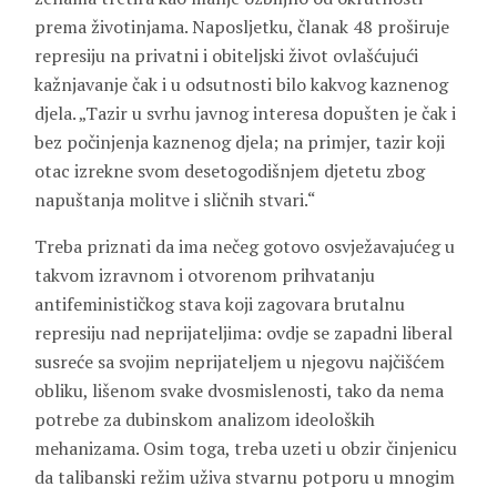
prema životinjama. Naposljetku, članak 48 proširuje
represiju na privatni i obiteljski život ovlašćujući
kažnjavanje čak i u odsutnosti bilo kakvog kaznenog
djela. „Tazir u svrhu javnog interesa dopušten je čak i
bez počinjenja kaznenog djela; na primjer, tazir koji
otac izrekne svom desetogodišnjem djetetu zbog
napuštanja molitve i sličnih stvari.“
Treba priznati da ima nečeg gotovo osvježavajućeg u
takvom izravnom i otvorenom prihvatanju
antifeminističkog stava koji zagovara brutalnu
represiju nad neprijateljima: ovdje se zapadni liberal
susreće sa svojim neprijateljem u njegovu najčišćem
obliku, lišenom svake dvosmislenosti, tako da nema
potrebe za dubinskom analizom ideoloških
mehanizama. Osim toga, treba uzeti u obzir činjenicu
da talibanski režim uživa stvarnu potporu u mnogim