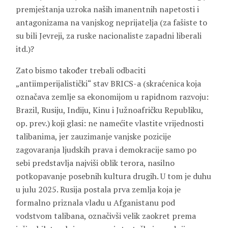
premještanja uzroka naših imanentnih napetosti i
antagonizama na vanjskog neprijatelja (za fašiste to
su bili Jevreji, za ruske nacionaliste zapadni liberali
itd.)?
Zato bismo također trebali odbaciti
„antiimperijalistički“ stav BRICS-a (skraćenica koja
označava zemlje sa ekonomijom u rapidnom razvoju:
Brazil, Rusiju, Indiju, Kinu i Južnoafričku Republiku,
op. prev.) koji glasi: ne namećite vlastite vrijednosti
talibanima, jer zauzimanje vanjske pozicije
zagovaranja ljudskih prava i demokracije samo po
sebi predstavlja najviši oblik terora, nasilno
potkopavanje posebnih kultura drugih. U tom je duhu
u julu 2025. Rusija postala prva zemlja koja je
formalno priznala vladu u Afganistanu pod
vodstvom talibana, označivši velik zaokret prema