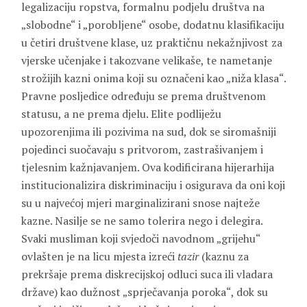
legalizaciju ropstva, formalnu podjelu društva na
„slobodne“ i „porobljene“ osobe, dodatnu klasifikaciju
u četiri društvene klase, uz praktičnu nekažnjivost za
vjerske učenjake i takozvane velikaše, te nametanje
strožijih kazni onima koji su označeni kao „niža klasa“.
Pravne posljedice određuju se prema društvenom
statusu, a ne prema djelu. Elite podliježu
upozorenjima ili pozivima na sud, dok se siromašniji
pojedinci suočavaju s pritvorom, zastrašivanjem i
tjelesnim kažnjavanjem. Ova kodificirana hijerarhija
institucionalizira diskriminaciju i osigurava da oni koji
su u najvećoj mjeri marginalizirani snose najteže
kazne. Nasilje se ne samo tolerira nego i delegira.
Svaki musliman koji svjedoči navodnom „grijehu“
ovlašten je na licu mjesta izreći
tazir
(kaznu za
prekršaje prema diskrecijskoj odluci suca ili vladara
države) kao dužnost „sprječavanja poroka“, dok su