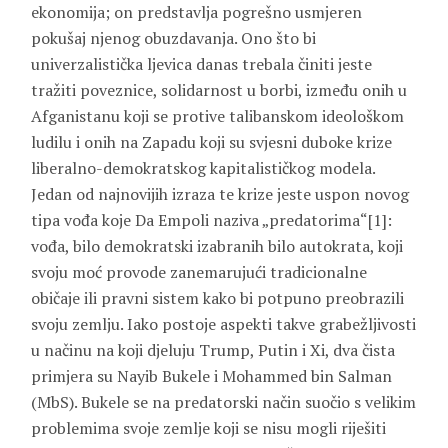
ekonomija; on predstavlja pogrešno usmjeren
pokušaj njenog obuzdavanja. Ono što bi
univerzalistička ljevica danas trebala činiti jeste
tražiti poveznice, solidarnost u borbi, između onih u
Afganistanu koji se protive talibanskom ideološkom
ludilu i onih na Zapadu koji su svjesni duboke krize
liberalno-demokratskog kapitalističkog modela.
Jedan od najnovijih izraza te krize jeste uspon novog
tipa vođa koje Da Empoli naziva „predatorima“[1]:
vođa, bilo demokratski izabranih bilo autokrata, koji
svoju moć provode zanemarujući tradicionalne
običaje ili pravni sistem kako bi potpuno preobrazili
svoju zemlju. Iako postoje aspekti takve grabežljivosti
u načinu na koji djeluju Trump, Putin i Xi, dva čista
primjera su Nayib Bukele i Mohammed bin Salman
(MbS). Bukele se na predatorski način suočio s velikim
problemima svoje zemlje koji se nisu mogli riješiti