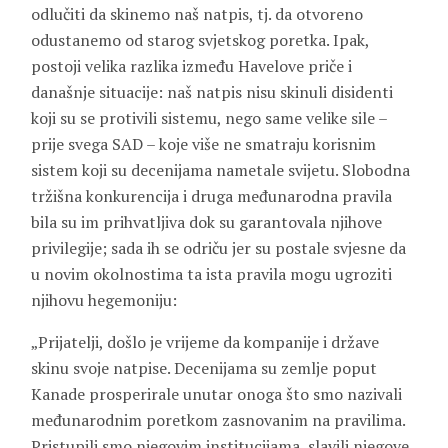
odlučiti da skinemo naš natpis, tj. da otvoreno
odustanemo od starog svjetskog poretka. Ipak,
postoji velika razlika između Havelove priče i
današnje situacije: naš natpis nisu skinuli disidenti
koji su se protivili sistemu, nego same velike sile –
prije svega SAD – koje više ne smatraju korisnim
sistem koji su decenijama nametale svijetu. Slobodna
tržišna konkurencija i druga međunarodna pravila
bila su im prihvatljiva dok su garantovala njihove
privilegije; sada ih se odriču jer su postale svjesne da
u novim okolnostima ta ista pravila mogu ugroziti
njihovu hegemoniju:
„Prijatelji, došlo je vrijeme da kompanije i države
skinu svoje natpise. Decenijama su zemlje poput
Kanade prosperirale unutar onoga što smo nazivali
međunarodnim poretkom zasnovanim na pravilima.
Pristupili smo njegovim institucijama, slavili njegove