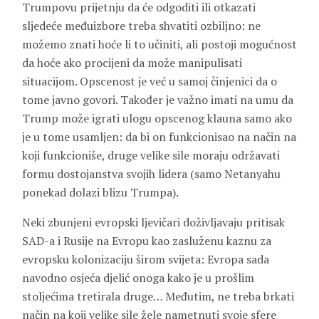
Trumpovu prijetnju da će odgoditi ili otkazati
sljedeće međuizbore treba shvatiti ozbiljno: ne
možemo znati hoće li to učiniti, ali postoji mogućnost
da hoće ako procijeni da može manipulisati
situacijom. Opscenost je već u samoj činjenici da o
tome javno govori. Također je važno imati na umu da
Trump može igrati ulogu opscenog klauna samo ako
je u tome usamljen: da bi on funkcionisao na način na
koji funkcioniše, druge velike sile moraju održavati
formu dostojanstva svojih lidera (samo Netanyahu
ponekad dolazi blizu Trumpa).
Neki zbunjeni evropski ljevičari doživljavaju pritisak
SAD-a i Rusije na Evropu kao zasluženu kaznu za
evropsku kolonizaciju širom svijeta: Evropa sada
navodno osjeća djelić onoga kako je u prošlim
stoljećima tretirala druge… Međutim, ne treba brkati
način na koji velike sile žele nametnuti svoje sfere