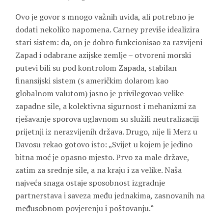
Ovo je govor s mnogo važnih uvida, ali potrebno je
dodati nekoliko napomena. Carney previše idealizira
stari sistem: da, on je dobro funkcionisao za razvijeni
Zapad i odabrane azijske zemlje – otvoreni morski
putevi bili su pod kontrolom Zapada, stabilan
finansijski sistem (s američkim dolarom kao
globalnom valutom) jasno je privilegovao velike
zapadne sile, a kolektivna sigurnost i mehanizmi za
rješavanje sporova uglavnom su služili neutralizaciji
prijetnji iz nerazvijenih država. Drugo, nije li Merz u
Davosu rekao gotovo isto: „Svijet u kojem je jedino
bitna moć je opasno mjesto. Prvo za male države,
zatim za srednje sile, a na kraju i za velike. Naša
najveća snaga ostaje sposobnost izgradnje
partnerstava i saveza među jednakima, zasnovanih na
međusobnom povjerenju i poštovanju.“