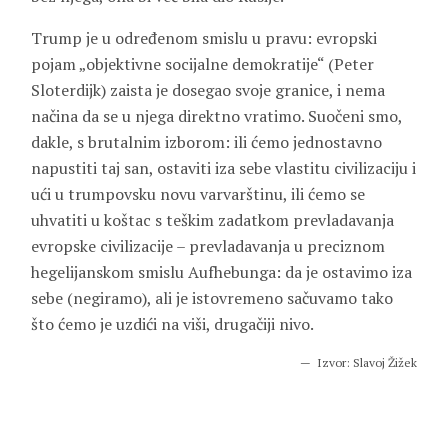
Trump je u određenom smislu u pravu: evropski
pojam „objektivne socijalne demokratije“ (Peter
Sloterdijk) zaista je dosegao svoje granice, i nema
načina da se u njega direktno vratimo. Suočeni smo,
dakle, s brutalnim izborom: ili ćemo jednostavno
napustiti taj san, ostaviti iza sebe vlastitu civilizaciju i
ući u trumpovsku novu varvarštinu, ili ćemo se
uhvatiti u koštac s teškim zadatkom prevladavanja
evropske civilizacije – prevladavanja u preciznom
hegelijanskom smislu Aufhebunga: da je ostavimo iza
sebe (negiramo), ali je istovremeno sačuvamo tako
što ćemo je uzdići na viši, drugačiji nivo.
Izvor: Slavoj Žižek