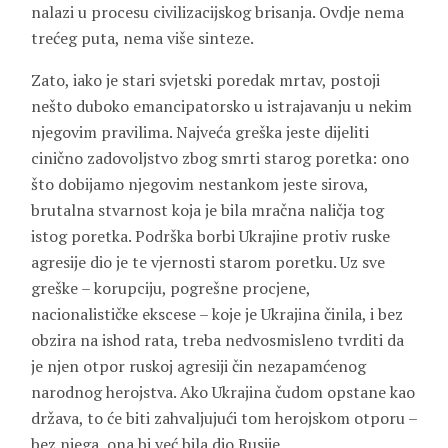
nalazi u procesu civilizacijskog brisanja. Ovdje nema
trećeg puta, nema više sinteze.
Zato, iako je stari svjetski poredak mrtav, postoji
nešto duboko emancipatorsko u istrajavanju u nekim
njegovim pravilima. Najveća greška jeste dijeliti
cinično zadovoljstvo zbog smrti starog poretka: ono
što dobijamo njegovim nestankom jeste sirova,
brutalna stvarnost koja je bila mračna naličja tog
istog poretka. Podrška borbi Ukrajine protiv ruske
agresije dio je te vjernosti starom poretku. Uz sve
greške – korupciju, pogrešne procjene,
nacionalističke ekscese – koje je Ukrajina činila, i bez
obzira na ishod rata, treba nedvosmisleno tvrditi da
je njen otpor ruskoj agresiji čin nezapamćenog
narodnog herojstva. Ako Ukrajina čudom opstane kao
država, to će biti zahvaljujući tom herojskom otporu –
bez njega, ona bi već bila dio Rusije.