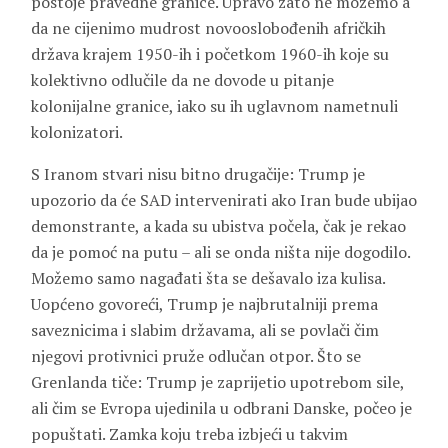
postoje pravedne granice. Upravo zato ne možemo a
da ne cijenimo mudrost novooslobođenih afričkih
država krajem 1950-ih i početkom 1960-ih koje su
kolektivno odlučile da ne dovode u pitanje
kolonijalne granice, iako su ih uglavnom nametnuli
kolonizatori.
S Iranom stvari nisu bitno drugačije: Trump je
upozorio da će SAD intervenirati ako Iran bude ubijao
demonstrante, a kada su ubistva počela, čak je rekao
da je pomoć na putu – ali se onda ništa nije dogodilo.
Možemo samo nagađati šta se dešavalo iza kulisa.
Uopćeno govoreći, Trump je najbrutalniji prema
saveznicima i slabim državama, ali se povlači čim
njegovi protivnici pruže odlučan otpor. Što se
Grenlanda tiče: Trump je zaprijetio upotrebom sile,
ali čim se Evropa ujedinila u odbrani Danske, počeo je
popuštati. Zamka koju treba izbjeći u takvim