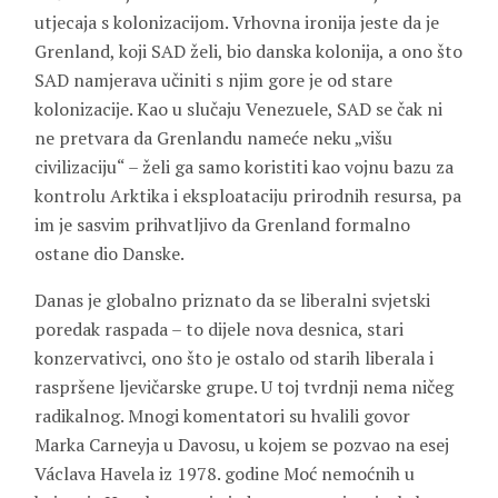
utjecaja s kolonizacijom. Vrhovna ironija jeste da je
Grenland, koji SAD želi, bio danska kolonija, a ono što
SAD namjerava učiniti s njim gore je od stare
kolonizacije. Kao u slučaju Venezuele, SAD se čak ni
ne pretvara da Grenlandu nameće neku „višu
civilizaciju“ – želi ga samo koristiti kao vojnu bazu za
kontrolu Arktika i eksploataciju prirodnih resursa, pa
im je sasvim prihvatljivo da Grenland formalno
ostane dio Danske.
Danas je globalno priznato da se liberalni svjetski
poredak raspada – to dijele nova desnica, stari
konzervativci, ono što je ostalo od starih liberala i
raspršene ljevičarske grupe. U toj tvrdnji nema ničeg
radikalnog. Mnogi komentatori su hvalili govor
Marka Carneyja u Davosu, u kojem se pozvao na esej
Václava Havela iz 1978. godine Moć nemoćnih u