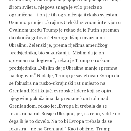
širom svijeta, njegova snaga je vrlo precizno
ograničena – i on je tih ograničenja itekako svjestan.
Uzmimo primjer Ukrajine. U ekskluzivnom intervjuu u
Ovalnom uredu Trump je rekao da je Putin spreman
da okonča gotovo četverogodišnju invaziju na
Ukrajinu. Zelenski je, prema riječima američkog
predsjednika, bio suzdržaniji. „Mislim da je on
spreman na dogovor“, rekao je Trump o ruskom
predsjedniku. „Mislim da je Ukrajina manje spremna
na dogovor.“ Nadalje, Trump je savjetovao Evropi da
se fokusira na rusko-ukrajinski rat umjesto na
Grenland. Kritikujući evropske lidere koji se opiru
njegovim pokušajima da preuzme kontrolu nad
Grenlandom, rekao je: „Evropa bi trebala da se
fokusira na rat Rusije i Ukrajine, jer, iskreno, vidite do
čega ih je to dovelo. Na to bi Evropa trebala da se
fokusira – ne na Grenland.“ Kao i obično, Trump