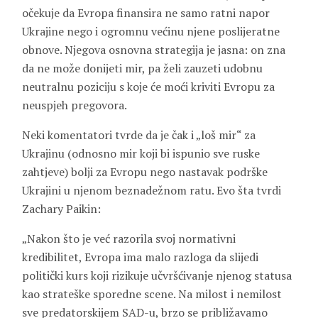
očekuje da Evropa finansira ne samo ratni napor
Ukrajine nego i ogromnu većinu njene poslijeratne
obnove. Njegova osnovna strategija je jasna: on zna
da ne može donijeti mir, pa želi zauzeti udobnu
neutralnu poziciju s koje će moći kriviti Evropu za
neuspjeh pregovora.
Neki komentatori tvrde da je čak i „loš mir“ za
Ukrajinu (odnosno mir koji bi ispunio sve ruske
zahtjeve) bolji za Evropu nego nastavak podrške
Ukrajini u njenom beznadežnom ratu. Evo šta tvrdi
Zachary Paikin:
„Nakon što je već razorila svoj normativni
kredibilitet, Evropa ima malo razloga da slijedi
politički kurs koji rizikuje učvršćivanje njenog statusa
kao strateške sporedne scene. Na milost i nemilost
sve predatorskijem SAD-u, brzo se približavamo