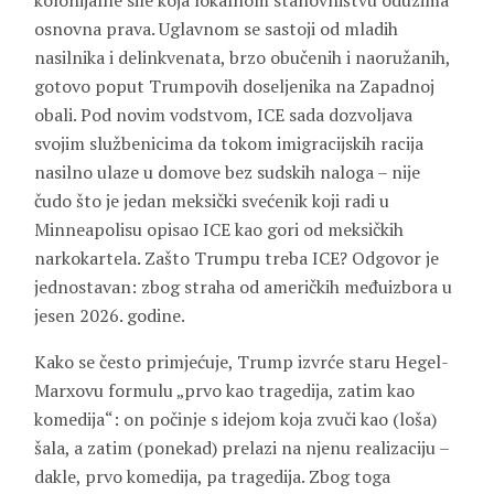
kolonijalne sile koja lokalnom stanovništvu oduzima
osnovna prava. Uglavnom se sastoji od mladih
nasilnika i delinkvenata, brzo obučenih i naoružanih,
gotovo poput Trumpovih doseljenika na Zapadnoj
obali. Pod novim vodstvom, ICE sada dozvoljava
svojim službenicima da tokom imigracijskih racija
nasilno ulaze u domove bez sudskih naloga – nije
čudo što je jedan meksički svećenik koji radi u
Minneapolisu opisao ICE kao gori od meksičkih
narkokartela. Zašto Trumpu treba ICE? Odgovor je
jednostavan: zbog straha od američkih međuizbora u
jesen 2026. godine.
Kako se često primjećuje, Trump izvrće staru Hegel-
Marxovu formulu „prvo kao tragedija, zatim kao
komedija“: on počinje s idejom koja zvuči kao (loša)
šala, a zatim (ponekad) prelazi na njenu realizaciju –
dakle, prvo komedija, pa tragedija. Zbog toga