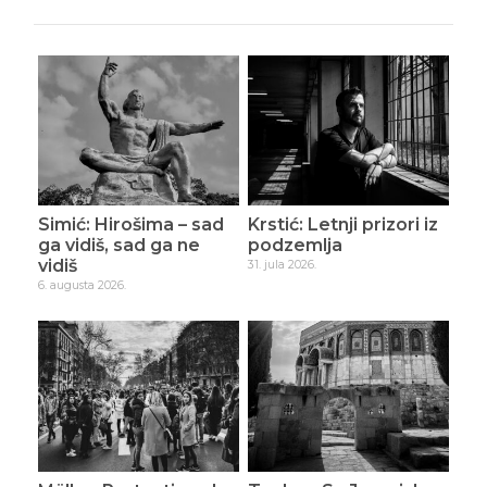
Simić: Hirošima – sad
Krstić: Letnji prizori iz
ga vidiš, sad ga ne
podzemlja
vidiš
31. jula 2026.
6. augusta 2026.