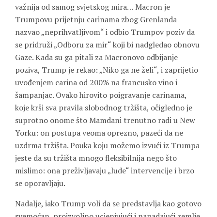
važnija od samog svjetskog mira… Macron je
Trumpovu prijetnju carinama zbog Grenlanda
nazvao „neprihvatljivom“ i odbio Trumpov poziv da
se pridruži „Odboru za mir“ koji bi nadgledao obnovu
Gaze. Kada su ga pitali za Macronovo odbijanje
poziva, Trump je rekao: „Niko ga ne želi“, i zaprijetio
uvođenjem carina od 200% na francusko vino i
šampanjac. Ovako hirovito poigravanje carinama,
koje krši sva pravila slobodnog tržišta, očigledno je
suprotno onome što Mamdani trenutno radi u New
Yorku: on postupa veoma oprezno, pazeći da ne
uzdrma tržišta. Pouka koju možemo izvući iz Trumpa
jeste da su tržišta mnogo fleksibilnija nego što
mislimo: ona preživljavaju „lude“ intervencije i brzo
se oporavljaju.
Nadalje, iako Trump voli da se predstavlja kao gotovo
svemoćan, proizvoljno ucjenjujući i napadajući zemlje