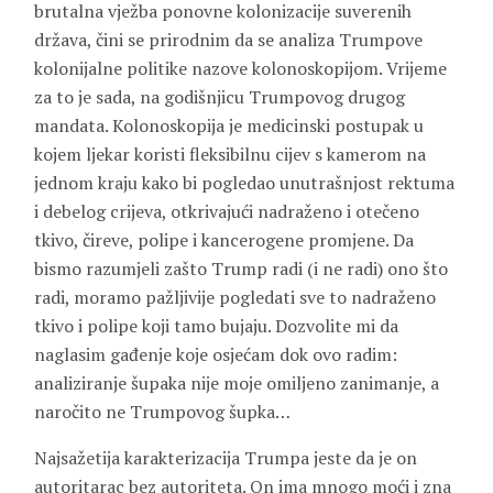
brutalna vježba ponovne kolonizacije suverenih
država, čini se prirodnim da se analiza Trumpove
kolonijalne politike nazove kolonoskopijom. Vrijeme
za to je sada, na godišnjicu Trumpovog drugog
mandata. Kolonoskopija je medicinski postupak u
kojem ljekar koristi fleksibilnu cijev s kamerom na
jednom kraju kako bi pogledao unutrašnjost rektuma
i debelog crijeva, otkrivajući nadraženo i otečeno
tkivo, čireve, polipe i kancerogene promjene. Da
bismo razumjeli zašto Trump radi (i ne radi) ono što
radi, moramo pažljivije pogledati sve to nadraženo
tkivo i polipe koji tamo bujaju. Dozvolite mi da
naglasim gađenje koje osjećam dok ovo radim:
analiziranje šupaka nije moje omiljeno zanimanje, a
naročito ne Trumpovog šupka…
Najsažetija karakterizacija Trumpa jeste da je on
autoritarac bez autoriteta. On ima mnogo moći i zna