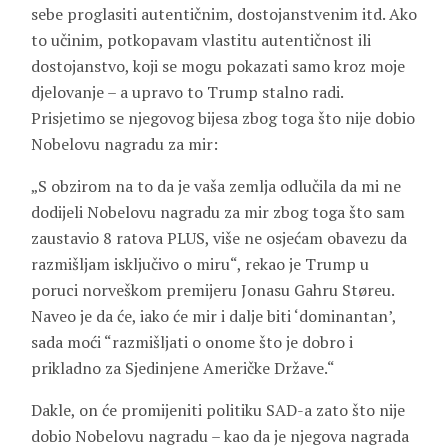
sebe proglasiti autentičnim, dostojanstvenim itd. Ako
to učinim, potkopavam vlastitu autentičnost ili
dostojanstvo, koji se mogu pokazati samo kroz moje
djelovanje – a upravo to Trump stalno radi.
Prisjetimo se njegovog bijesa zbog toga što nije dobio
Nobelovu nagradu za mir:
„S obzirom na to da je vaša zemlja odlučila da mi ne
dodijeli Nobelovu nagradu za mir zbog toga što sam
zaustavio 8 ratova PLUS, više ne osjećam obavezu da
razmišljam isključivo o miru“, rekao je Trump u
poruci norveškom premijeru Jonasu Gahru Støreu.
Naveo je da će, iako će mir i dalje biti ‘dominantan’,
sada moći “razmišljati o onome što je dobro i
prikladno za Sjedinjene Američke Države.“
Dakle, on će promijeniti politiku SAD-a zato što nije
dobio Nobelovu nagradu – kao da je njegova nagrada