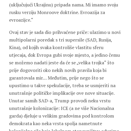
(uključujući Ukrajinu) pripada nama. Mi imamo svoju
rusku verziju Monroove doktrine. Evroazija za
evroazijce.“
Ovaj stav je sada dio prihvaćene priče: ulazimo u novi
multipolarni poredak s tri supersile (SAD, Rusija,
Kina), od kojih svaka kontroliše vlastitu sferu
utjecaja, dok Evropa gubi svoje mjesto, a jedino čemu
se možemo nadati jeste da će se „velika trojka“ što
prije dogovoriti oko nekih novih pravila koja bi
garantovala mir… Međutim, prije nego što se
upustimo u takve spekulacije, treba se usmjeriti na
unutrašnje političke implikacije ove nove situacije.
Unutar samih SAD-a, Trump provodi neku vrstu
unutrašnje kolonizacije: ICE (a ne više Nacionalna
garda) djeluje u velikim gradovima pod kontrolom
demokrata kao neka vrsta spolja nametnute