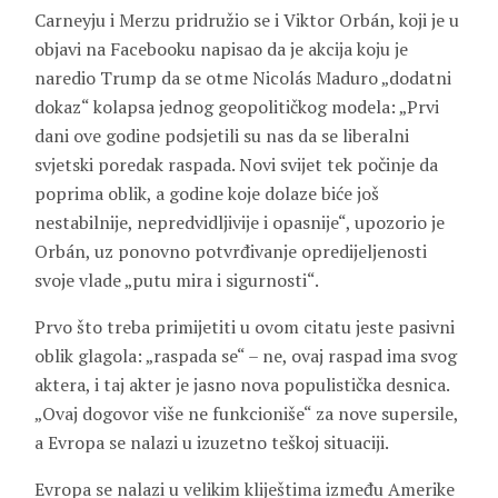
Carneyju i Merzu pridružio se i Viktor Orbán, koji je u
objavi na Facebooku napisao da je akcija koju je
naredio Trump da se otme Nicolás Maduro „dodatni
dokaz“ kolapsa jednog geopolitičkog modela: „Prvi
dani ove godine podsjetili su nas da se liberalni
svjetski poredak raspada. Novi svijet tek počinje da
poprima oblik, a godine koje dolaze biće još
nestabilnije, nepredvidljivije i opasnije“, upozorio je
Orbán, uz ponovno potvrđivanje opredijeljenosti
svoje vlade „putu mira i sigurnosti“.
Prvo što treba primijetiti u ovom citatu jeste pasivni
oblik glagola: „raspada se“ – ne, ovaj raspad ima svog
aktera, i taj akter je jasno nova populistička desnica.
„Ovaj dogovor više ne funkcioniše“ za nove supersile,
a Evropa se nalazi u izuzetno teškoj situaciji.
Evropa se nalazi u velikim kliještima između Amerike