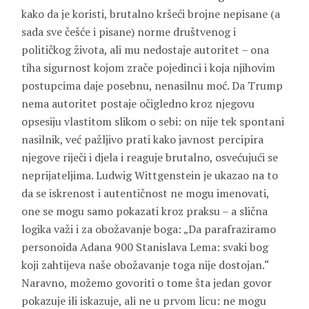
kako da je koristi, brutalno kršeći brojne nepisane (a
sada sve češće i pisane) norme društvenog i
političkog života, ali mu nedostaje autoritet – ona
tiha sigurnost kojom zrače pojedinci i koja njihovim
postupcima daje posebnu, nenasilnu moć. Da Trump
nema autoritet postaje očigledno kroz njegovu
opsesiju vlastitom slikom o sebi: on nije tek spontani
nasilnik, već pažljivo prati kako javnost percipira
njegove riječi i djela i reaguje brutalno, osvećujući se
neprijateljima. Ludwig Wittgenstein je ukazao na to
da se iskrenost i autentičnost ne mogu imenovati,
one se mogu samo pokazati kroz praksu – a slična
logika važi i za obožavanje boga: „Da parafraziramo
personoida Adana 900 Stanislava Lema: svaki bog
koji zahtijeva naše obožavanje toga nije dostojan.“
Naravno, možemo govoriti o tome šta jedan govor
pokazuje ili iskazuje, ali ne u prvom licu: ne mogu