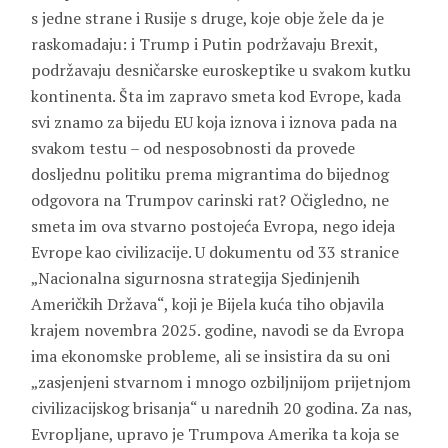
s jedne strane i Rusije s druge, koje obje žele da je
raskomadaju: i Trump i Putin podržavaju Brexit,
podržavaju desničarske euroskeptike u svakom kutku
kontinenta. Šta im zapravo smeta kod Evrope, kada
svi znamo za bijedu EU koja iznova i iznova pada na
svakom testu – od nesposobnosti da provede
dosljednu politiku prema migrantima do bijednog
odgovora na Trumpov carinski rat? Očigledno, ne
smeta im ova stvarno postojeća Evropa, nego ideja
Evrope kao civilizacije. U dokumentu od 33 stranice
„Nacionalna sigurnosna strategija Sjedinjenih
Američkih Država“, koji je Bijela kuća tiho objavila
krajem novembra 2025. godine, navodi se da Evropa
ima ekonomske probleme, ali se insistira da su oni
„zasjenjeni stvarnom i mnogo ozbiljnijom prijetnjom
civilizacijskog brisanja“ u narednih 20 godina. Za nas,
Evropljane, upravo je Trumpova Amerika ta koja se