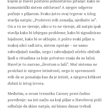
kojem je Havel postavio jednostavno pitanje: kako se
komunistički sistem održavao? A njegov odgovor
počinje s piljarom. Svako jutro ovaj trgovac u izlog
stavlja natpis: „Proleteri svih zemalja, ujedinite se“.
On u to ne vjeruje, niko u to ne vjeruje, ali natpis ipak
stavlja kako bi izbjegao probleme, kako bi signalizirao
lojalnost, kako bi se uklopio. A pošto svaki piljar u
svakoj ulici radi isto, sistem opstaje – ne samo
zahvaljujući nasilju, nego i zahvaljujući učešću običnih
ljudi u ritualima za koje privatno znaju da su lažni.
Havel je to nazvao „životom u laži“. Moć sistema ne
proizlazi iz njegove istinitosti, nego iz spremnosti
svih da se ponašaju kao da je istinit, a njegova krhkost
dolazi iz istog izvora.
Međutim, u ovom trenutku Carney pravi čudno
poređenje: na isti način na koji piljar u Havelovoj priči
odlučuje da skine natpis, mi bismo danas trebali