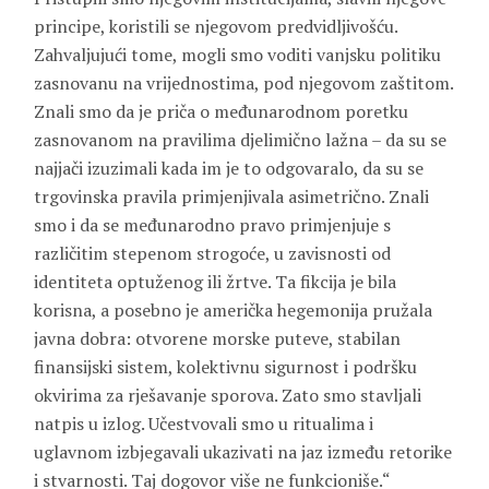
principe, koristili se njegovom predvidljivošću.
Zahvaljujući tome, mogli smo voditi vanjsku politiku
zasnovanu na vrijednostima, pod njegovom zaštitom.
Znali smo da je priča o međunarodnom poretku
zasnovanom na pravilima djelimično lažna – da su se
najjači izuzimali kada im je to odgovaralo, da su se
trgovinska pravila primjenjivala asimetrično. Znali
smo i da se međunarodno pravo primjenjuje s
različitim stepenom strogoće, u zavisnosti od
identiteta optuženog ili žrtve. Ta fikcija je bila
korisna, a posebno je američka hegemonija pružala
javna dobra: otvorene morske puteve, stabilan
finansijski sistem, kolektivnu sigurnost i podršku
okvirima za rješavanje sporova. Zato smo stavljali
natpis u izlog. Učestvovali smo u ritualima i
uglavnom izbjegavali ukazivati na jaz između retorike
i stvarnosti. Taj dogovor više ne funkcioniše.“