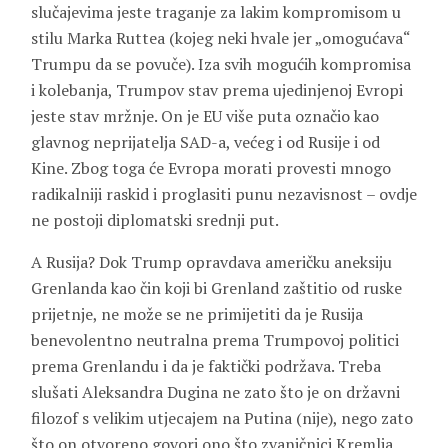
slučajevima jeste traganje za lakim kompromisom u
stilu Marka Ruttea (kojeg neki hvale jer „omogućava“
Trumpu da se povuče). Iza svih mogućih kompromisa
i kolebanja, Trumpov stav prema ujedinjenoj Evropi
jeste stav mržnje. On je EU više puta označio kao
glavnog neprijatelja SAD-a, većeg i od Rusije i od
Kine. Zbog toga će Evropa morati provesti mnogo
radikalniji raskid i proglasiti punu nezavisnost – ovdje
ne postoji diplomatski srednji put.
A Rusija? Dok Trump opravdava američku aneksiju
Grenlanda kao čin koji bi Grenland zaštitio od ruske
prijetnje, ne može se ne primijetiti da je Rusija
benevolentno neutralna prema Trumpovoj politici
prema Grenlandu i da je faktički podržava. Treba
slušati Aleksandra Dugina ne zato što je on državni
filozof s velikim utjecajem na Putina (nije), nego zato
što on otvoreno govori ono što zvaničnici Kremlja