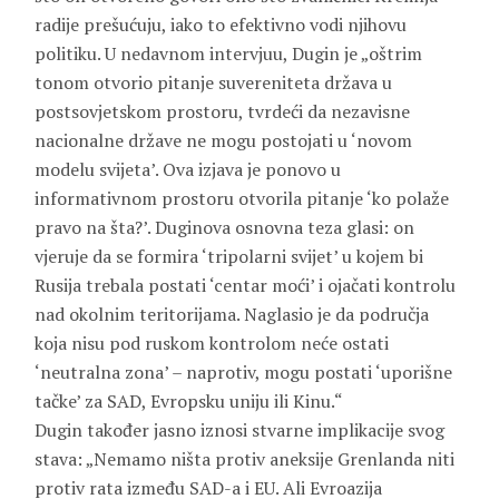
radije prešućuju, iako to efektivno vodi njihovu
politiku. U nedavnom intervjuu, Dugin je „oštrim
tonom otvorio pitanje suvereniteta država u
postsovjetskom prostoru, tvrdeći da nezavisne
nacionalne države ne mogu postojati u ‘novom
modelu svijeta’. Ova izjava je ponovo u
informativnom prostoru otvorila pitanje ‘ko polaže
pravo na šta?’. Duginova osnovna teza glasi: on
vjeruje da se formira ‘tripolarni svijet’ u kojem bi
Rusija trebala postati ‘centar moći’ i ojačati kontrolu
nad okolnim teritorijama. Naglasio je da područja
koja nisu pod ruskom kontrolom neće ostati
‘neutralna zona’ – naprotiv, mogu postati ‘uporišne
tačke’ za SAD, Evropsku uniju ili Kinu.“
Dugin također jasno iznosi stvarne implikacije svog
stava: „Nemamo ništa protiv aneksije Grenlanda niti
protiv rata između SAD-a i EU. Ali Evroazija