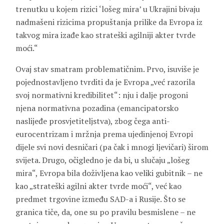
trenutku u kojem rizici ‘lošeg mira’ u Ukrajini bivaju
nadmašeni rizicima propuštanja prilike da Evropa iz
takvog mira izađe kao strateški agilniji akter tvrde
moći.“
Ovaj stav smatram problematičnim. Prvo, isuviše je
pojednostavljeno tvrditi da je Evropa „već razorila
svoj normativni kredibilitet“: nju i dalje progoni
njena normativna pozadina (emancipatorsko
naslijeđe prosvjetiteljstva), zbog čega anti-
eurocentrizam i mržnja prema ujedinjenoj Evropi
dijele svi novi desničari (pa čak i mnogi ljevičari) širom
svijeta. Drugo, očigledno je da bi, u slučaju „lošeg
mira“, Evropa bila doživljena kao veliki gubitnik – ne
kao „strateški agilni akter tvrde moći“, već kao
predmet trgovine između SAD-a i Rusije. Što se
granica tiče, da, one su po pravilu besmislene – ne