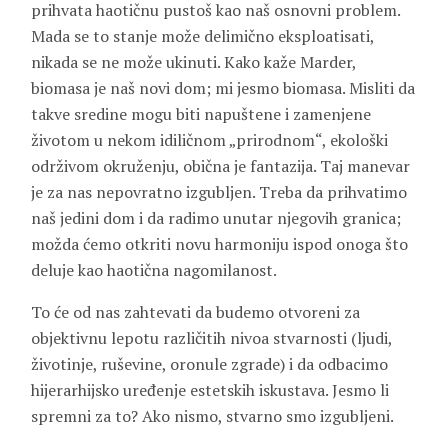
prihvata haotičnu pustoš kao naš osnovni problem.
Mada se to stanje može delimično eksploatisati,
nikada se ne može ukinuti. Kako kaže Marder,
biomasa je naš novi dom; mi jesmo biomasa. Misliti da
takve sredine mogu biti napuštene i zamenjene
životom u nekom idiličnom „prirodnom“, ekološki
održivom okruženju, obična je fantazija. Taj manevar
je za nas nepovratno izgubljen. Treba da prihvatimo
naš jedini dom i da radimo unutar njegovih granica;
možda ćemo otkriti novu harmoniju ispod onoga što
deluje kao haotična nagomilanost.
To će od nas zahtevati da budemo otvoreni za
objektivnu lepotu različitih nivoa stvarnosti (ljudi,
životinje, ruševine, oronule zgrade) i da odbacimo
hijerarhijsko uređenje estetskih iskustava. Jesmo li
spremni za to? Ako nismo, stvarno smo izgubljeni.