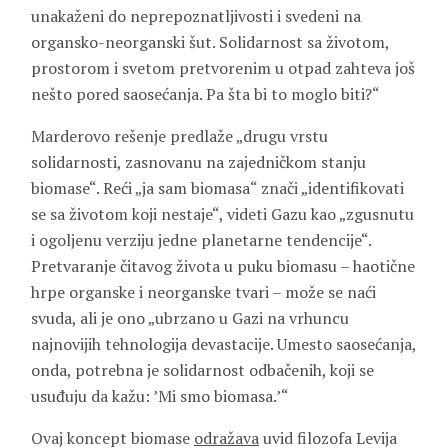
unakaženi do neprepoznatljivosti i svedeni na
organsko-neorganski šut. Solidarnost sa životom,
prostorom i svetom pretvorenim u otpad zahteva još
nešto pored saosećanja. Pa šta bi to moglo biti?“
Marderovo rešenje predlaže „drugu vrstu
solidarnosti, zasnovanu na zajedničkom stanju
biomase“. Reći „ja sam biomasa“ znači „identifikovati
se sa životom koji nestaje“, videti Gazu kao „zgusnutu
i ogoljenu verziju jedne planetarne tendencije“.
Pretvaranje čitavog života u puku biomasu – haotične
hrpe organske i neorganske tvari – može se naći
svuda, ali je ono „ubrzano u Gazi na vrhuncu
najnovijih tehnologija devastacije. Umesto saosećanja,
onda, potrebna je solidarnost odbačenih, koji se
usuđuju da kažu: ’Mi smo biomasa.’“
Ovaj koncept biomase
odražava
uvid filozofa Levija