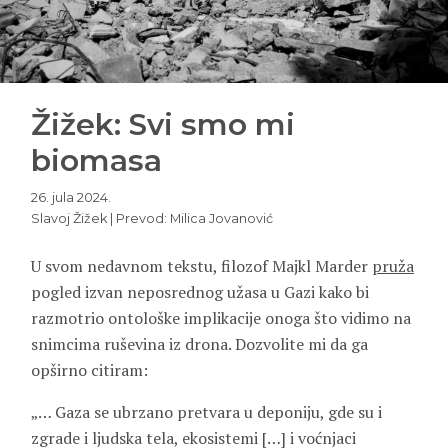
Žižek: Svi smo mi
biomasa
26. jula 2024.
Slavoj Žižek | Prevod: Milica Jovanović
U svom nedavnom tekstu, filozof Majkl Marder
pruža
pogled izvan neposrednog užasa u Gazi kako bi
razmotrio ontološke implikacije onoga što vidimo na
snimcima ruševina iz drona. Dozvolite mi da ga
opširno citiram:
„… Gaza se ubrzano pretvara u deponiju, gde su i
zgrade i ljudska tela, ekosistemi […] i voćnjaci