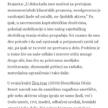
Brajanta: „U doba kada smo suočeni sa pretnjom
monumentalnih klimatskih promena, neodgovorno je
razdvajati ljude od ostalih, ne-ljudskih aktera.“ Pa
ipak, u savremenim kapitalističkim društvima,
pokušaji mobilizacije u ime našeg zajedničkog
ekološkog stanja stalno propadaju. Svi znamo da smo
deo prirode i da naš opstanak u potpunosti zavisi od
nje, pa ipak se ta svest ne pretvara u delo. Problem je
u tome što na naše odluke i stavove utiču mnoge
druge sile, kao što su pristrasno medijsko
izveštavanje, ekonomski pritisci na radnike,
materijalna ograničenja i tako dalje.
U svojoj knjizi
Živa tvar
(2010) filozofkinja Džejn
Benet navodi nas da zamislimo zagađeno smetlište,
gde neku aktivnu ulogu igraju ne samo ljudi, već i
trulo smeće, crvi, insekti, odbačeni uređaji, hemijski