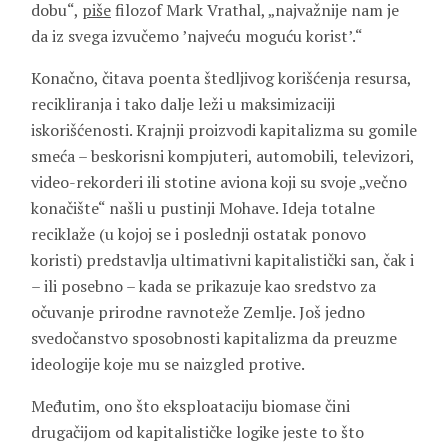
dobu“,
piše
filozof Mark Vrathal, „najvažnije nam je
da iz svega izvučemo ’najveću moguću korist’.“
Konačno, čitava poenta štedljivog korišćenja resursa,
recikliranja i tako dalje leži u maksimizaciji
iskorišćenosti. Krajnji proizvodi kapitalizma su gomile
smeća – beskorisni kompjuteri, automobili, televizori,
video-rekorderi ili stotine aviona koji su svoje „večno
konačište“ našli u pustinji Mohave. Ideja totalne
reciklaže (u kojoj se i poslednji ostatak ponovo
koristi) predstavlja ultimativni kapitalistički san, čak i
– ili posebno – kada se prikazuje kao sredstvo za
očuvanje prirodne ravnoteže Zemlje. Još jedno
svedočanstvo sposobnosti kapitalizma da preuzme
ideologije koje mu se naizgled protive.
Međutim, ono što eksploataciju biomase čini
drugačijom od kapitalističke logike jeste to što