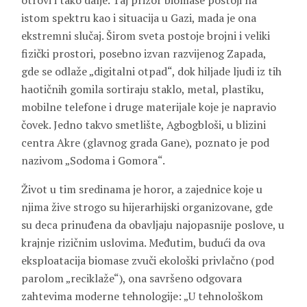
otrovi i tako dalje. Taj prizor biomase postoji na
istom spektru kao i situacija u Gazi, mada je ona
ekstremni slučaj. Širom sveta postoje brojni i veliki
fizički prostori, posebno izvan razvijenog Zapada,
gde se odlaže „digitalni otpad“, dok hiljade ljudi iz tih
haotičnih gomila sortiraju staklo, metal, plastiku,
mobilne telefone i druge materijale koje je napravio
čovek. Jedno takvo smetlište, Agbogbloši, u blizini
centra Akre (glavnog grada Gane), poznato je pod
nazivom „Sodoma i Gomora“.
Život u tim sredinama je horor, a zajednice koje u
njima žive strogo su hijerarhijski organizovane, gde
su deca prinuđena da obavljaju najopasnije poslove, u
krajnje rizičnim uslovima. Međutim, budući da ova
eksploatacija biomase zvuči ekološki privlačno (pod
parolom „reciklaže“), ona savršeno odgovara
zahtevima moderne tehnologije: „U tehnološkom