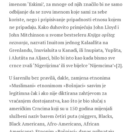
imenom ‘Eskimi’, za mnoge od njih značilo bi ne samo
odbijanje da se zovu imenom koje sami za sebe
koriste, nego i pripisivanje pripadnosti etnosu kojem
ne pripadaju. Kako duhovito primjećuju John Lloyd i
John Mitchinson u svome bestseleru
Knjiga opšteg
neznanja
, nazvati Inuitom jednog Kalaallita na
Grenlandu, Inuvialuita u Kanadi, ili Inupiata, Yuplita,
i Alutiita na Aljasci, bilo bi isto kao kada bismo sve
crnce zvali ‘Nigerijcima’ ili sve bijelce ‘Nijemcima’«[2].
U šarenilu bez pravilâ, dakle, zamjena etnonima
»Muslimani« etnonimom »Bošnjaci« sasvim je
legitimna čak i ako nije diktirana zahtjevom za
vraćanjem dostojanstva, kao što je bio slučaj s
američkim Crncima koji su u 150 godina mijenjali
službeni naziv barem četiri puta (niggers, Blacks,
Black Americans, Afro-Americans, African
Americans). Etnonim »Bošnjaci« danas prihvataju