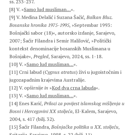
ss. 233-237.
[8] V. »
Samo lud musliman…
«.
[9] V. Medina Delalić i Suzana Šačić,
Balkan Bluz.
Bosanska hronika 1975-1995
, »Septembar 1993:
Bošnjački sabor (18)«, autorsko izdanje, Sarajevo,
2007; Šaćir Filandra i Semir Halilović, »Politički
kontekst denominacije bosanskih Muslimana u
Bošnjake«,
Pregled
, Sarajevo, 2024, ss. 1-18.
[10] V. »
Samo lud musliman…
«.
[11] Crni labud (
Cygnus atratus
) živi u jugoistočnim i
jugozapadnim krajevima Australije.
[12] V. opširnije
in
»
Kod dva crna labuda
«.
[13] V. »
Samo lud musliman…
«.
[14] Enes Karić,
Prilozi za povijest islamskog mišljenja u
Bosni i Hercegovini XX stoljeća
, El-Kalem, Sarajevo,
2004, s. 417 (bilj. 32).
[15] Šaćir Filandra,
Bošnjačka politika u XX. stoljeću
,
Sejtarija, Sarajevo, 1998, s. 22 (bilj. 11).