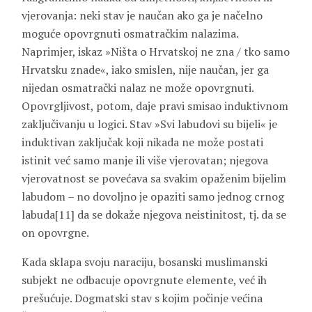
vjerovanja: neki stav je naučan ako ga je načelno
moguće opovrgnuti osmatračkim nalazima.
Naprimjer, iskaz »Ništa o Hrvatskoj ne zna / tko samo
Hrvatsku znade«, iako smislen, nije naučan, jer ga
nijedan osmatrački nalaz ne može opovrgnuti.
Opovrgljivost, potom, daje pravi smisao induktivnom
zaključivanju u logici. Stav »Svi labudovi su bijeli« je
induktivan zaključak koji nikada ne može postati
istinit već samo manje ili više vjerovatan; njegova
vjerovatnost se povećava sa svakim opaženim bijelim
labudom – no dovoljno je opaziti samo jednog crnog
labuda[11] da se dokaže njegova neistinitost, tj. da se
on opovrgne.
Kada sklapa svoju naraciju, bosanski muslimanski
subjekt ne odbacuje opovrgnute elemente, već ih
prešućuje. Dogmatski stav s kojim počinje većina