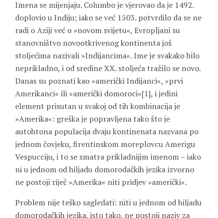
Imena se mijenjaju. Columbo je vjerovao da je 1492.
doplovio u Indiju; iako se već 1503. potvrdilo da se ne
radi o Aziji već o »novom svijetu«, Evropljani su
stanovništvo novootkrivenog kontinenta još
stoljećima nazivali »Indijancima«. Ime je svakako bilo
neprikladno, i od sredine XX. stoljeća tražilo se novo.
Danas su poznati kao »američki Indijanci«, »prvi
Amerikanci« ili »američki domoroci«[1], i jedini
element prisutan u svakoj od tih kombinacija je
»Amerika«: greška je popravljena tako što je
autohtona populacija dvaju kontinenata nazvana po
jednom čovjeku, firentinskom moreplovcu Amerigu
Vespucciju, i to se smatra prikladnijim imenom – iako
ni u jednom od hiljadu domorodačkih jezika izvorno
ne postoji riječ »Amerika« niti pridjev »američki«.
Problem nije teško sagledati: niti u jednom od hiljadu
domorodačkih jezika, isto tako, ne postoji naziv za