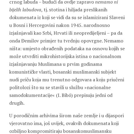
crnog labuda – budući da ovdje zapravo
nemamo
ni
bijelih labudova
, tj. stotina i hiljada preslikanih
dokumenata iz koji se vidi da su se islamizirani Slaveni
u Bosni i Hercegovini nakon 1945. narodnosno
izjašnjavali kao Srbi, Hrvati ili neopredijeljeni – pa da
onda Đemilov primjer tu tvrdnju opovrgne. Nemamo
ništa: umjesto obrađenih podataka na osnovu kojih se
može utvrditi mikrohistorijska istina o nacionalnom
izjašnjavanju Muslimana u prvim godinama
komunističke vlasti, bosanski muslimanski subjekt
nudi priču koja mu trenutno odgovara a koju priučeni
politolozi što su se stavili u službu »nacionalne
samodokumentacije« (I. Bibó) prepisuju jedni od
drugih.
U porodičnim arhivima širom naše zemlje i u dijaspori
vjerovatno ima, još uvijek, ovakvih dokumenata koji
ozbiljno kompromitiraju bosanskomuslimansku