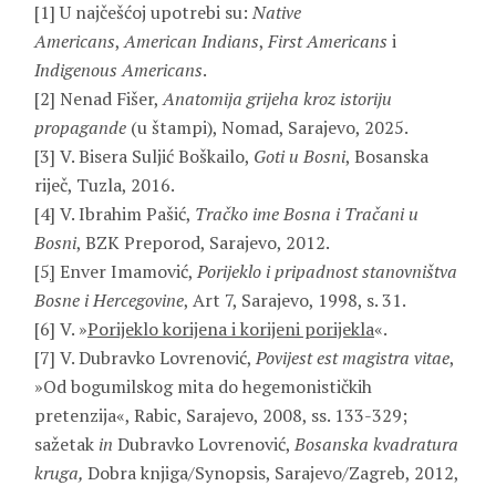
[1] U najčešćoj upotrebi su:
Native
Americans
,
American Indians
,
First Americans
i
Indigenous Americans
.
[2] Nenad Fišer,
Anatomija grijeha kroz istoriju
propagande
(u štampi), Nomad, Sarajevo, 2025.
[3] V. Bisera Suljić Boškailo,
Goti u Bosni
, Bosanska
riječ, Tuzla, 2016.
[4] V. Ibrahim Pašić,
Tračko ime Bosna i Tračani u
Bosni
, BZK Preporod, Sarajevo, 2012.
[5
]
Enver Imamović,
Porijeklo i pripadnost stanovništva
Bosne i Hercegovine
, Art 7, Sarajevo, 1998, s. 31.
[6] V. »
Porijeklo korijena i korijeni porijekla
«.
[7] V. Dubravko Lovrenović,
Povijest est magistra vitae
,
»Od bogumilskog mita do hegemonističkih
pretenzija«, Rabic, Sarajevo, 2008, ss. 133-329;
sažetak
in
Dubravko Lovrenović,
Bosanska kvadratura
kruga,
Dobra knjiga/Synopsis, Sarajevo/Zagreb, 2012,