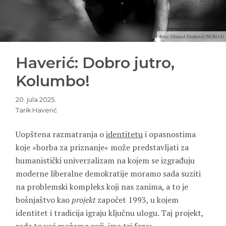
foto: Dženat Dreković/NOMAD
Haverić: Dobro jutro,
Kolumbo!
20. jula 2025.
Tarik Haverić
Uopštena razmatranja o
identitetu
i opasnostima
koje »borba za priznanje« može predstavljati za
humanistički univerzalizam na kojem se izgrađuju
moderne liberalne demokratije moramo sada suziti
na problemski kompleks koji nas zanima, a to je
bošnjaštvo kao
projekt
započet 1993, u kojem
identitet i tradicija igraju ključnu ulogu. Taj projekt,