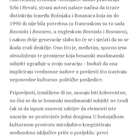
Srbi i Hrvati, strani autori nalaze načina da izraze
distinkciju između Bošnjaka i Bosanaca koja im do
1990-ih nije bila potrebna (u francuskom su to sada
Bosniaks
i
Bosniens
, u engleskom
Bosniaks
i
Bosnians
),
i nakon dvije generacije slabo ko će se i sjećati da su se
ikada zvali drukčije. Ono što je, međutim, sporno jesu
obrazloženja
te promjene koja bosanski muslimanski
subjekt ugrađuje u svoju naraciju – budući da ona
impliciraju vrednosne sudove o povijesti što izazivaju
neposredne kulturno-političke posljedice.
Pripovijesti, izmišljene ili ne, moraju biti koherentne,
no čini se da se bosanski muslimanski subjekt ne trudi
čak ni da ispuni osnovni zahtjev da elementi iste
naracije ne protivrječe jedni drugima. U bošnjačkom
kulturnom prostoru miroljubivo koegzistiraju
međusobno isključive priče o porijeklu: preci