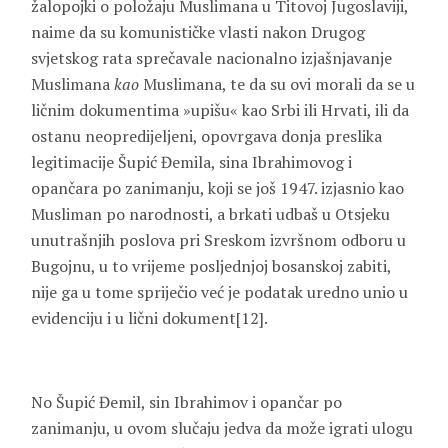
žalopojki o položaju Muslimana u Titovoj Jugoslaviji,
naime da su komunističke vlasti nakon Drugog
svjetskog rata sprečavale nacionalno izjašnjavanje
Muslimana
kao
Muslimana, te da su ovi morali da se u
ličnim dokumentima »upišu« kao Srbi ili Hrvati, ili da
ostanu neopredijeljeni, opovrgava donja preslika
legitimacije Šupić Đemila, sina Ibrahimovog i
opančara po zanimanju, koji se još 1947. izjasnio kao
Musliman po narodnosti, a brkati udbaš u Otsjeku
unutrašnjih poslova pri Sreskom izvršnom odboru u
Bugojnu, u to vrijeme posljednjoj bosanskoj zabiti,
nije ga u tome spriječio već je podatak uredno unio u
evidenciju i u lični dokument[12].
No Šupić Đemil, sin Ibrahimov i opančar po
zanimanju, u ovom slučaju jedva da može igrati ulogu