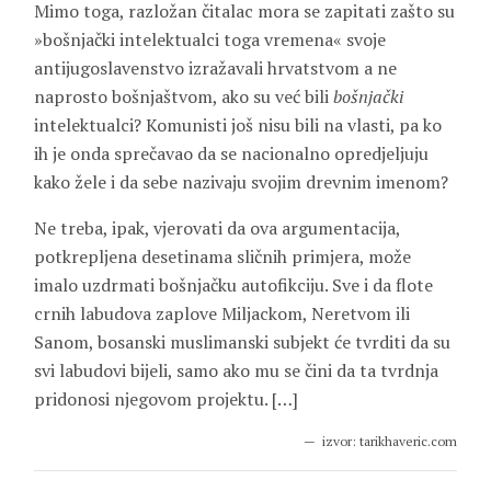
Mimo toga, razložan čitalac mora se zapitati zašto su
»bošnjački intelektualci toga vremena« svoje
antijugoslavenstvo izražavali hrvatstvom a ne
naprosto bošnjaštvom, ako su već bili
bošnjački
intelektualci? Komunisti još nisu bili na vlasti, pa ko
ih je onda sprečavao da se nacionalno opredjeljuju
kako žele i da sebe nazivaju svojim drevnim imenom?
Ne treba, ipak, vjerovati da ova argumentacija,
potkrepljena desetinama sličnih primjera, može
imalo uzdrmati bošnjačku autofikciju. Sve i da flote
crnih labudova zaplove Miljackom, Neretvom ili
Sanom, bosanski muslimanski subjekt će tvrditi da su
svi labudovi bijeli, samo ako mu se čini da ta tvrdnja
pridonosi njegovom projektu. […]
izvor: tarikhaveric.com