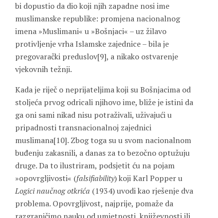
bi dopustio da dio koji njih zapadne nosi ime
muslimanske republike: promjena nacionalnog
imena »Muslimani« u »Bošnjaci« – uz žilavo
protivljenje vrha Islamske zajednice – bila je
pregovarački preduslov[9], a nikako ostvarenje
vjekovnih težnji.
Kada je riječ o neprijateljima koji su Bošnjacima od
stoljeća prvog odricali njihovo ime, bliže je istini da
ga oni sami nikad nisu potraživali, uživajući u
pripadnosti transnacionalnoj zajednici
muslimana[10]. Zbog toga su u svom nacionalnom
buđenju zakasnili, a danas za to bezočno optužuju
druge. Da to ilustriram, podsjetit ću na pojam
»opovrgljivosti« (
falsifiability
) koji Karl Popper u
Logici naučnog otkrića
(1934) uvodi kao rješenje dva
problema. Opovrgljivost, najprije, pomaže da
razgraničimo nauku od umjetnosti, književnosti ili