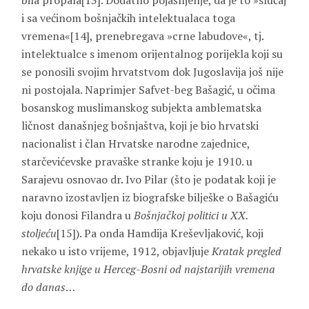
bila propala[13]. Dodatno pojašnjenje, da je to »slučaj
i sa većinom bošnjačkih intelektualaca toga
vremena«[14], prenebregava »crne labudove«, tj.
intelektualce s imenom orijentalnog porijekla koji su
se ponosili svojim hrvatstvom dok Jugoslavija još nije
ni postojala. Naprimjer Safvet-beg Bašagić, u očima
bosanskog muslimanskog subjekta amblematska
ličnost današnjeg bošnjaštva, koji je bio hrvatski
nacionalist i član Hrvatske narodne zajednice,
starčevićevske pravaške stranke koju je 1910. u
Sarajevu osnovao dr. Ivo Pilar (što je podatak koji je
naravno izostavljen iz biografske bilješke o Bašagiću
koju donosi Filandra u
Bošnjačkoj politici u XX.
stoljeću
[15]). Pa onda Hamdija Kreševljaković, koji
nekako u isto vrijeme, 1912, objavljuje
Kratak pregled
hrvatske knjige u Herceg-Bosni od najstarijih vremena
do danas
…