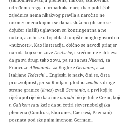
(samo)imenovanju plemena, narodâ, stanovnika
određenih regija i pripadnika nacija kao političkih
zajednica nema nikakvog pravila a naročito ne
norme: imena kojima se danas služimo (ili smo se
dojučer služili) uglavnom su kontingentna a ne
nužna, ako bi se u toj oblasti uopšte moglo govoriti o
»nužnosti«. Kao ilustracija, obično se navodi primjer
naroda koji sebe zove
Deutsche
, i srećom ne zahtijeva
da ga svi drugi tako zovu, pa su za nas
Nijemci
, za
Francuze
Allemands
, za Engleze
Germans
, a za
Italijane
Tedeschi
… Engleski je naziv, čini se, čista
proizvoljnost, jer su Rimljani plodnu
zemlju
s druge
strane granice (
limes
) zvali
Germania
, a prvi koji je
riječ upotrijebio kao ime
naroda
bio je Julije Cezar, koji
u
Galskom ratu
kaže da su četiri sjevernobelgijska
plemena (Condrusi, Eburones, Caeraesi, Paemani)
poznata pod skupnim imenom Germani.