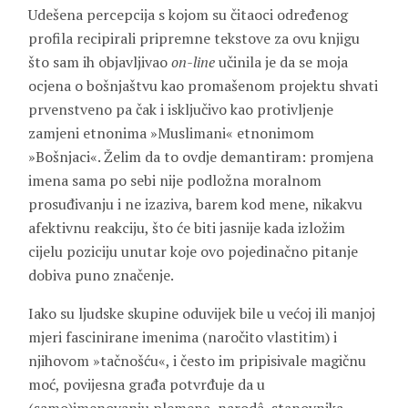
Udešena percepcija s kojom su čitaoci određenog
profila recipirali pripremne tekstove za ovu knjigu
što sam ih objavljivao
on-line
učinila je da se moja
ocjena o bošnjaštvu kao promašenom projektu shvati
prvenstveno pa čak i isključivo kao protivljenje
zamjeni etnonima »Muslimani« etnonimom
»Bošnjaci«. Želim da to ovdje demantiram: promjena
imena sama po sebi nije podložna moralnom
prosuđivanju i ne izaziva, barem kod mene, nikakvu
afektivnu reakciju, što će biti jasnije kada izložim
cijelu poziciju unutar koje ovo pojedinačno pitanje
dobiva puno značenje.
Iako su ljudske skupine oduvijek bile u većoj ili manjoj
mjeri fascinirane imenima (naročito vlastitim) i
njihovom »tačnošću«, i često im pripisivale magičnu
moć, povijesna građa potvrđuje da u