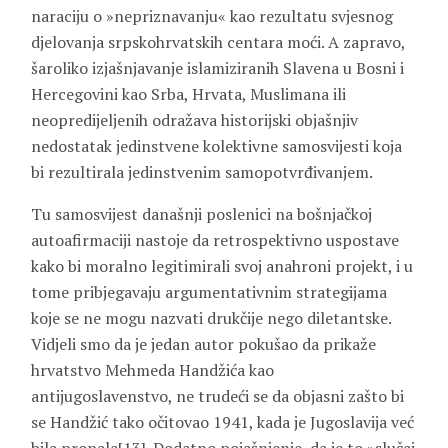
naraciju o »nepriznavanju« kao rezultatu svjesnog
djelovanja srpskohrvatskih centara moći. A zapravo,
šaroliko izjašnjavanje islamiziranih Slavena u Bosni i
Hercegovini kao Srba, Hrvata, Muslimana ili
neopredijeljenih odražava historijski objašnjiv
nedostatak jedinstvene kolektivne samosvijesti koja
bi rezultirala jedinstvenim samopotvrđivanjem.
Tu samosvijest današnji poslenici na bošnjačkoj
autoafirmaciji nastoje da retrospektivno uspostave
kako bi moralno legitimirali svoj anahroni projekt, i u
tome pribjegavaju argumentativnim strategijama
koje se ne mogu nazvati drukčije nego diletantske.
Vidjeli smo da je jedan autor pokušao da prikaže
hrvatstvo Mehmeda Handžića kao
antijugoslavenstvo, ne trudeći se da objasni zašto bi
se Handžić tako očitovao 1941, kada je Jugoslavija već