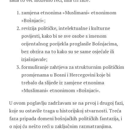
sada to već možemo reći, ima tri faze:
zamjena etnonima »Muslimani« etnonimom
»Bošnjaci«;
revizija političke, intelektualne i kulturne
povijesti, kako bi se sve osobe s imenom
orijentalnog porijekla proglasile Bošnjacima,
bez obzira na to kako su se same osjećale ili
izjašnjavale;
formuliranje zahtjeva za strukturnim političkim
promjenama u Bosni i Hercegovini koje bi
trebalo da slijede iz zamjene etnonima
»Muslimani« etnonimom »Bošnjaci«.
U ovom poglavlju zadržavam se na prvoj i drugoj fazi,
koje su ostavile traga u historijskoj stvarnosti. Treća
faza pripada domeni bošnjačkih političkih fantazija, i
o njoj ću nešto reći u zaključnim razmatranjima.