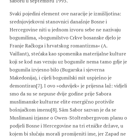
saboru u septembru 1993.
Svaki pojedini element ove naracije je izmišljotina:
srednjovjekovni stanovnici današnje Bosne i
Hercegovine niti u jednom izvoru sebe ne nazivaju
bogumilima, »bogumilstvo Crkve bosanske djelo je
Franje Račkoga i hrvatskog romantizma
«
(A.
Vaillant), stećaka kao spomenika materijalne kulture
koji se kod nas vezuju uz bogumile nema tamo gdje je
bogumila izvjesno bilo (Bugarska i sjeverna
Makedonija), i cijeli bogumilski mit uspješno je
demontiran[7]. I ovo »oduvijek« je prijesna laž: vidjeli
smo da su se nepune dvije godine prije Sabora
muslimanske kulturne elite energično protivile
bošnjačkom imenu[8]. Sâm Sabor sazvan je da se
Muslimani izjasne o Owen-Stoltenbergovom planu o
podjeli Bosne i Hercegovine na tri etničke države, u
kojem bi slučaju morali promijeniti ime, jer Zapad ne