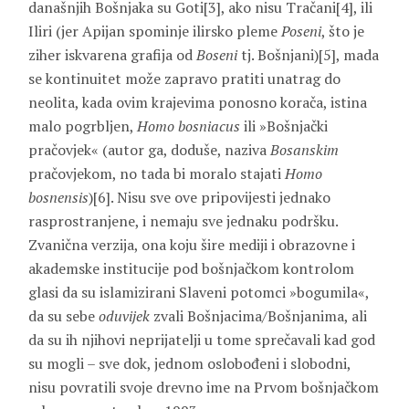
današnjih Bošnjaka su Goti[3], ako nisu Tračani[4], ili
Iliri (jer Apijan spominje ilirsko pleme
Poseni
, što je
ziher iskvarena grafija od
Boseni
tj. Bošnjani)[5], mada
se kontinuitet može zapravo pratiti unatrag do
neolita, kada ovim krajevima ponosno korača, istina
malo pogrbljen,
Homo bosniacus
ili »Bošnjački
pračovjek« (autor ga, doduše, naziva
Bosanskim
pračovjekom, no tada bi moralo stajati
Homo
bosnensis
)[6]. Nisu sve ove pripovijesti jednako
rasprostranjene, i nemaju sve jednaku podršku.
Zvanična verzija, ona koju šire mediji i obrazovne i
akademske institucije pod bošnjačkom kontrolom
glasi da su islamizirani Slaveni potomci »bogumila«,
da su sebe
oduvijek
zvali Bošnjacima/Bošnjanima, ali
da su ih njihovi neprijatelji u tome sprečavali kad god
su mogli – sve dok, jednom oslobođeni i slobodni,
nisu povratili svoje drevno ime na Prvom bošnjačkom