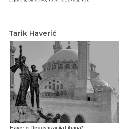
Tarik Haverić
Haverić: Muslimanski rezolucionari
Hav