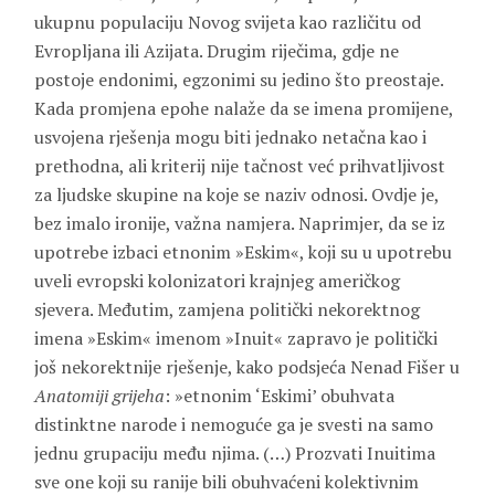
ukupnu populaciju Novog svijeta kao različitu od
Evropljana ili Azijata. Drugim riječima, gdje ne
postoje endonimi, egzonimi su jedino što preostaje.
Kada promjena epohe nalaže da se imena promijene,
usvojena rješenja mogu biti jednako netačna kao i
prethodna, ali kriterij nije tačnost već prihvatljivost
za ljudske skupine na koje se naziv odnosi. Ovdje je,
bez imalo ironije, važna namjera. Naprimjer, da se iz
upotrebe izbaci etnonim »Eskim«, koji su u upotrebu
uveli evropski kolonizatori krajnjeg američkog
sjevera. Međutim, zamjena politički nekorektnog
imena »Eskim« imenom »Inuit« zapravo je politički
još nekorektnije rješenje, kako podsjeća Nenad Fišer u
Anatomiji grijeha
: »etnonim ‘Eskimi’ obuhvata
distinktne narode i nemoguće ga je svesti na samo
jednu grupaciju među njima. (…) Prozvati Inuitima
sve one koji su ranije bili obuhvaćeni kolektivnim