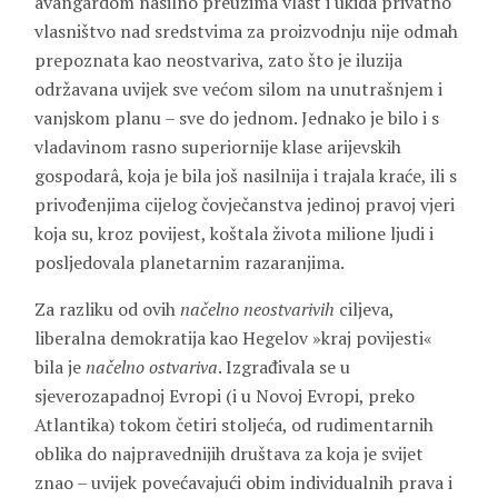
avangardom nasilno preuzima vlast i ukida privatno
vlasništvo nad sredstvima za proizvodnju nije odmah
prepoznata kao neostvariva, zato što je iluzija
održavana uvijek sve većom silom na unutrašnjem i
vanjskom planu – sve do jednom. Jednako je bilo i s
vladavinom rasno superiornije klase arijevskih
gospodarâ, koja je bila još nasilnija i trajala kraće, ili s
privođenjima cijelog čovječanstva jedinoj pravoj vjeri
koja su, kroz povijest, koštala života milione ljudi i
posljedovala planetarnim razaranjima.
Za razliku od ovih
načelno neostvarivih
ciljeva,
liberalna demokratija kao Hegelov »kraj povijesti«
bila je
načelno ostvariva
. Izgrađivala se u
sjeverozapadnoj Evropi (i u Novoj Evropi, preko
Atlantika) tokom četiri stoljeća, od rudimentarnih
oblika do najpravednijih društava za koja je svijet
znao – uvijek povećavajući obim individualnih prava i