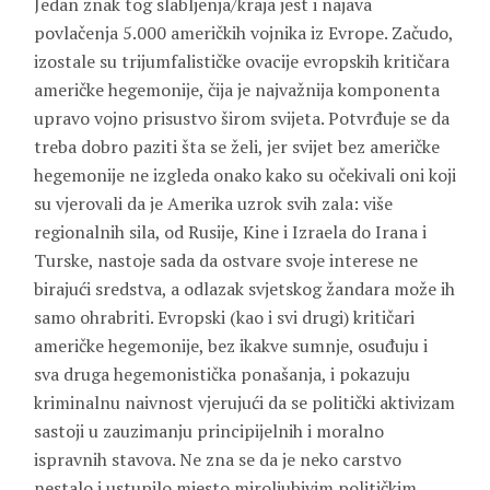
Jedan znak tog slabljenja/kraja jest i najava
povlačenja 5.000 američkih vojnika iz Evrope. Začudo,
izostale su trijumfalističke ovacije evropskih kritičara
američke hegemonije, čija je najvažnija komponenta
upravo vojno prisustvo širom svijeta. Potvrđuje se da
treba dobro paziti šta se želi, jer svijet bez američke
hegemonije ne izgleda onako kako su očekivali oni koji
su vjerovali da je Amerika uzrok svih zala: više
regionalnih sila, od Rusije, Kine i Izraela do Irana i
Turske, nastoje sada da ostvare svoje interese ne
birajući sredstva, a odlazak svjetskog žandara može ih
samo ohrabriti. Evropski (kao i svi drugi) kritičari
američke hegemonije, bez ikakve sumnje, osuđuju i
sva druga hegemonistička ponašanja, i pokazuju
kriminalnu naivnost vjerujući da se politički aktivizam
sastoji u zauzimanju principijelnih i moralno
ispravnih stavova. Ne zna se da je neko carstvo
nestalo i ustupilo mjesto miroljubivim političkim