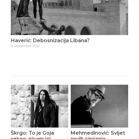
Haverić: Debosnizacija Libana?
Hav
8. septembra 2020.
24. 
Škrgo: To je Goja
Mehmedinović: Svijet
rekao, nisam ja!
prvih sjećanja