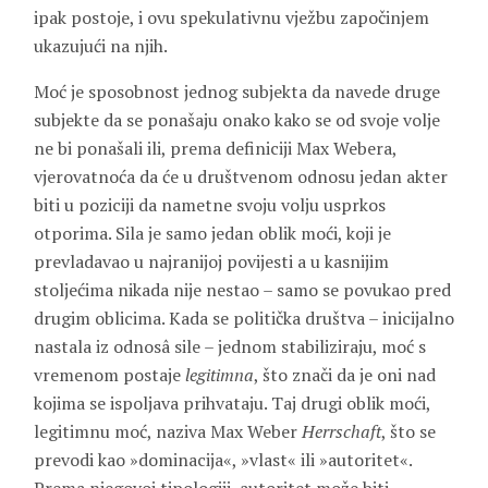
ipak postoje, i ovu spekulativnu vježbu započinjem
ukazujući na njih.
Moć je sposobnost jednog subjekta da navede druge
subjekte da se ponašaju onako kako se od svoje volje
ne bi ponašali ili, prema definiciji Max Webera,
vjerovatnoća da će u društvenom odnosu jedan akter
biti u poziciji da nametne svoju volju usprkos
otporima. Sila je samo jedan oblik moći, koji je
prevladavao u najranijoj povijesti a u kasnijim
stoljećima nikada nije nestao – samo se povukao pred
drugim oblicima. Kada se politička društva – inicijalno
nastala iz odnosâ sile – jednom stabiliziraju, moć s
vremenom postaje
legitimna
, što znači da je oni nad
kojima se ispoljava prihvataju. Taj drugi oblik moći,
legitimnu moć, naziva Max Weber
Herrschaft
, što se
prevodi kao »dominacija«, »vlast« ili »autoritet«.