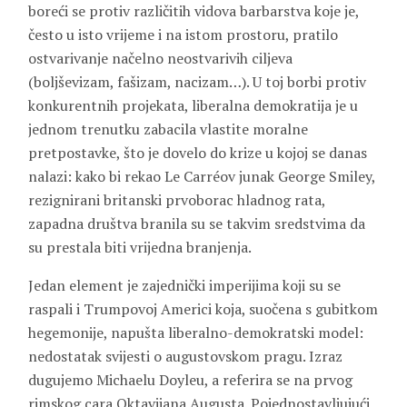
boreći se protiv različitih vidova barbarstva koje je,
često u isto vrijeme i na istom prostoru, pratilo
ostvarivanje načelno neostvarivih ciljeva
(boljševizam, fašizam, nacizam…). U toj borbi protiv
konkurentnih projekata, liberalna demokratija je u
jednom trenutku zabacila vlastite moralne
pretpostavke, što je dovelo do krize u kojoj se danas
nalazi: kako bi rekao Le Carréov junak George Smiley,
rezignirani britanski prvoborac hladnog rata,
zapadna društva branila su se takvim sredstvima da
su prestala biti vrijedna branjenja.
Jedan element je zajednički imperijima koji su se
raspali i Trumpovoj Americi koja, suočena s gubitkom
hegemonije, napušta liberalno-demokratski model:
nedostatak svijesti o augustovskom pragu. Izraz
dugujemo Michaelu Doyleu, a referira se na prvog
rimskog cara Oktavijana Augusta. Pojednostavljujući