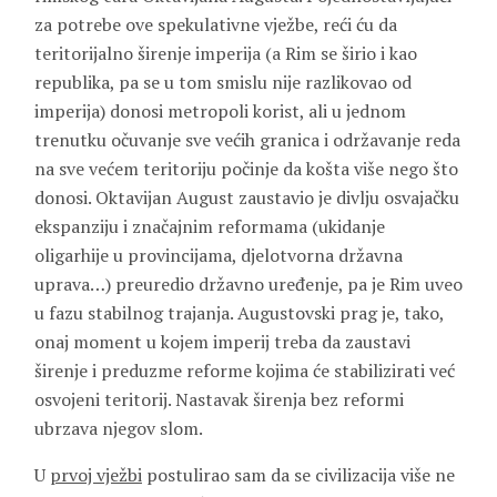
za potrebe ove spekulativne vježbe, reći ću da
teritorijalno širenje imperija (a Rim se širio i kao
republika, pa se u tom smislu nije razlikovao od
imperija) donosi metropoli korist, ali u jednom
trenutku očuvanje sve većih granica i održavanje reda
na sve većem teritoriju počinje da košta više nego što
donosi. Oktavijan August zaustavio je divlju osvajačku
ekspanziju i značajnim reformama (ukidanje
oligarhije u provincijama, djelotvorna državna
uprava…) preuredio državno uređenje, pa je Rim uveo
u fazu stabilnog trajanja. Augustovski prag je, tako,
onaj moment u kojem imperij treba da zaustavi
širenje i preduzme reforme kojima će stabilizirati već
osvojeni teritorij. Nastavak širenja bez reformi
ubrzava njegov slom.
U
prvoj vježbi
postulirao sam da se civilizacija više ne