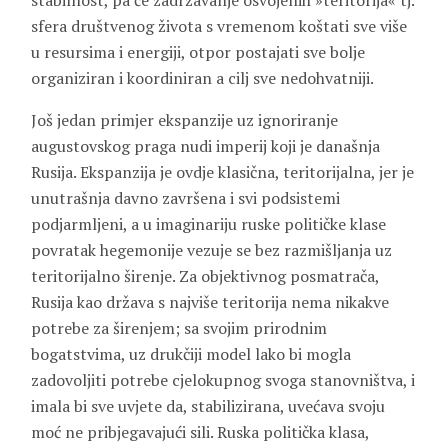
stabilnost, pa će zadržavanje osvojenih »teritorija« tj.
sfera društvenog života s vremenom koštati sve više
u resursima i energiji, otpor postajati sve bolje
organiziran i koordiniran a cilj sve nedohvatniji.
Još jedan primjer ekspanzije uz ignoriranje
augustovskog praga nudi imperij koji je današnja
Rusija. Ekspanzija je ovdje klasična, teritorijalna, jer je
unutrašnja davno završena i svi podsistemi
podjarmljeni, a u imaginariju ruske političke klase
povratak hegemonije vezuje se bez razmišljanja uz
teritorijalno širenje. Za objektivnog posmatrača,
Rusija kao država s najviše teritorija nema nikakve
potrebe za širenjem; sa svojim prirodnim
bogatstvima, uz drukčiji model lako bi mogla
zadovoljiti potrebe cjelokupnog svoga stanovništva, i
imala bi sve uvjete da, stabilizirana, uvećava svoju
moć ne pribjegavajući sili. Ruska politička klasa,