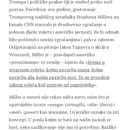
Trumpa i političke prakse čiji je simbol preko noći
postao. Početkom ove godine, gostovanje
Trumpovog najbližeg saradnika Stephena Millera na
kanalu CNN izazvalo je dvodnevno zgražanje u
jednom dijelu svijeta i američke javnosti, da bi odmah
bilo potisnuto novim zgražanjima i palo u zaborav.
Odgovarajući na pitanje Jakea Tappera o akciji u
Venezueli, Miller je – pravdajući američko
»preuzimanje« te zemlje – izjavio da »
živimo u
stvarnom svijetu, kojim upravlja snaga, kojim
upravlja sila, kojim upravlja moć. To su gvozdeni
zakoni svijeta koji postoje od pamtivijeka
«.
Miller u osnovi nije rekao ništa novo, osim što je
upotrijebio izraze »snaga« (
strength
), »sila« (
force
) i
»moć« (
power
) kao sinonime, tri jezičke oznake za isti
koncept. U poslu kojim se bavi na način na koji se
bavi, neko razlikovanje nije mu ni potrebno. Razlike