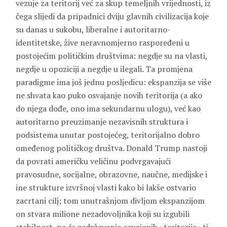
vezuje za teritorij već za skup temeljnih vrijednosti, iz
čega slijedi da pripadnici dviju glavnih civilizacija koje
su danas u sukobu, liberalne i autoritarno-
identitetske, žive neravnomjerno raspoređeni u
postojećim političkim društvima: negdje su na vlasti,
negdje u opoziciji a negdje u ilegali. Ta promjena
paradigme ima još jednu posljedicu: ekspanzija se više
ne shvata kao puko osvajanje novih teritorija (a ako
do njega dođe, ono ima sekundarnu ulogu), već kao
autoritarno preuzimanje nezavisnih struktura i
podsistema unutar postojećeg, teritorijalno dobro
omeđenog političkog društva. Donald Trump nastoji
da povrati američku veličinu podvrgavajući
pravosudne, socijalne, obrazovne, naučne, medijske i
ine strukture izvršnoj vlasti kako bi lakše ostvario
zacrtani cilj; tom unutrašnjom divljom ekspanzijom
on stvara milione nezadovoljnika koji su izgubili