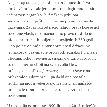
Ne postoji središnja vlast koju bi članice društva
društavâ prihvatale jer je smatraju legitimnom, niti
jedinstven organ koji bi fizičkom prisilom
sankcionirao nepoštivanje normi ponašanja među
državama. Za razliku od nacionalnog prava koje je akt
suverene vlasti, internacionalno pravo nastalo je iz
niza sporazuma sklopljenih u posljednjih 350 godina.
Ono polazi od načela ravnopravnosti država, no
jednakost u pravima ne proizvodi jednakost u snazi i
utjecaju. Tokom povijesti, snažnije države uspijevale
su da nametnu slabijima svoju volju i bez
pribjegavanja sili (
soft power
); slabije države nisu
prihvatale tu dominaciju pa da bi ona postala
legitimna moć u veberovskom smislu, ali najčešće
nisu imale izbora, i pristajale su na »ograničenu
suverenost«.
U razdoblju od sredine 1990-ih pa do 2015. najčešće