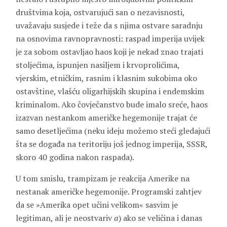
društvima koja, ostvarujući san o nezavisnosti,
uvažavaju susjede i teže da s njima ostvare saradnju
na osnovima ravnopravnosti: raspad imperija uvijek
je za sobom ostavljao haos koji je nekad znao trajati
stoljećima, ispunjen nasiljem i krvoprolićima,
vjerskim, etničkim, rasnim i klasnim sukobima oko
ostavštine, vlašću oligarhijskih skupina i endemskim
kriminalom. Ako čovječanstvo bude imalo sreće, haos
izazvan nestankom američke hegemonije trajat će
samo desetljećima (neku ideju možemo steći gledajući
šta se događa na teritoriju još jednog imperija, SSSR,
skoro 40 godina nakon raspada).
U tom smislu, trampizam je reakcija Amerike na
nestanak američke hegemonije. Programski zahtjev
da se »Amerika opet učini velikom« sasvim je
legitiman, ali je neostvariv
a
) ako se veličina i danas