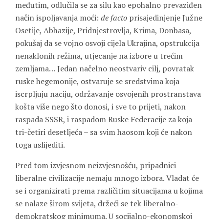
međutim, odlučila se za silu kao epohalno prevaziđen
način ispoljavanja moći:
de facto
prisajedinjenje Južne
Osetije, Abhazije, Pridnjestrovlja, Krima, Donbasa,
pokušaj da se vojno osvoji cijela Ukrajina, opstrukcija
nenaklonih režima, utjecanje na izbore u trećim
zemljama… Jedan načelno neostvariv cilj, povratak
ruske hegemonije, ostvaruje se sredstvima koja
iscrpljuju naciju, održavanje osvojenih prostranstava
košta više nego što donosi, i sve to prijeti, nakon
raspada SSSR, i raspadom Ruske Federacije za koja
tri-četiri desetljeća – sa svim haosom koji će nakon
toga uslijediti.
Pred tom izvjesnom neizvjesnošću, pripadnici
liberalne civilizacije nemaju mnogo izbora. Vladat će
se i organizirati prema različitim situacijama u kojima
se nalaze širom svijeta, držeći se tek
liberalno-
demokratskog minimuma
. U socijalno-ekonomskoj