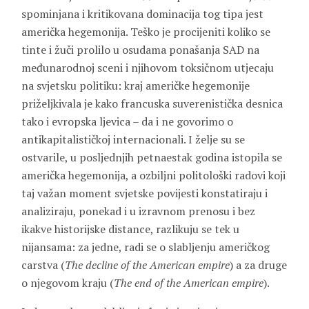
spominjana i kritikovana dominacija tog tipa jest
američka hegemonija. Teško je procijeniti koliko se
tinte i žuči prolilo u osudama ponašanja SAD na
međunarodnoj sceni i njihovom toksičnom utjecaju
na svjetsku politiku: kraj američke hegemonije
priželjkivala je kako francuska suverenistička desnica
tako i evropska ljevica – da i ne govorimo o
antikapitalističkoj internacionali. I želje su se
ostvarile, u posljednjih petnaestak godina istopila se
američka hegemonija, a ozbiljni politološki radovi koji
taj važan moment svjetske povijesti konstatiraju i
analiziraju, ponekad i u izravnom prenosu i bez
ikakve historijske distance, razlikuju se tek u
nijansama: za jedne, radi se o slabljenju američkog
carstva (
The decline of the American empire
) a za druge
o njegovom kraju (
The end of the American empire
).