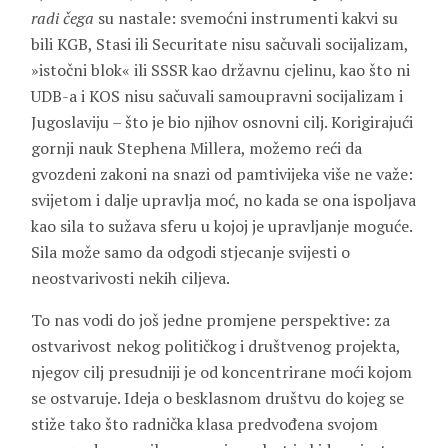
radi čega
su nastale: svemoćni instrumenti kakvi su
bili KGB, Stasi ili Securitate nisu sačuvali socijalizam,
»istočni blok« ili SSSR kao državnu cjelinu, kao što ni
UDB-a i KOS nisu sačuvali samoupravni socijalizam i
Jugoslaviju – što je bio njihov osnovni cilj. Korigirajući
gornji nauk Stephena Millera, možemo reći da
gvozdeni zakoni na snazi od pamtivijeka više ne važe:
svijetom i dalje upravlja moć, no kada se ona ispoljava
kao sila to sužava sferu u kojoj je upravljanje moguće.
Sila može samo da odgodi stjecanje svijesti o
neostvarivosti nekih ciljeva.
To nas vodi do još jedne promjene perspektive: za
ostvarivost nekog političkog i društvenog projekta,
njegov cilj presudniji je od koncentrirane moći kojom
se ostvaruje. Ideja o besklasnom društvu do kojeg se
stiže tako što radnička klasa predvođena svojom