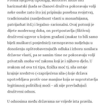
Prema njegovoj tipologiji, autoritet može biti
harizmatski (kada se članovi društva pokoravaju volji
neke osobe zato što joj pripisuju posebna svojstva),
tradicionalni (nasljednost vlasti u monarhijama,
patrijarhat itd.) i legalno-racionalni. Ovaj potonji je
dijete modernog doba, on pretpostavlja (fiktivni)
društveni ugovor u kojem građani (makar to bili samo
bijeli muškarci posjednici) ravnopravno sudjeluju u
donošenju opšteobavezujućih odluka i izboru nosilaca
državne vlasti, pa se samim time ne pokoravaju volji
privatnih osoba već zakonu koji je i njihovo djelo. U
svakom od ova tri tipa, fizička moć tj. sila ostaje
krajnje sredstvo (»zaprijećena sila«) koje država
upotrebljava protiv one manjine koja se suprotstavlja
legitimnoj političkoj moći – ali nije prevlađujući
društveni odnos.
U odnosima među državama ne vrijede ista pravila.