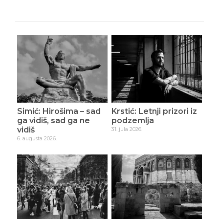
Simić: Hirošima – sad
Krstić: Letnji prizori iz
ga vidiš, sad ga ne
podzemlja
vidiš
31. jula 2026.
6. augusta 2026.