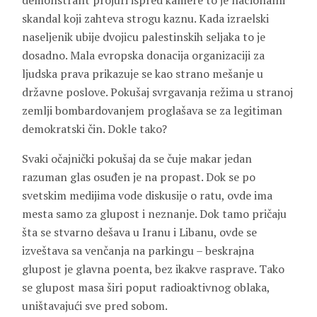
demonstrant projuri ispred kamere to je nacionalni
skandal koji zahteva strogu kaznu. Kada izraelski
naseljenik ubije dvojicu palestinskih seljaka to je
dosadno. Mala evropska donacija organizaciji za
ljudska prava prikazuje se kao strano mešanje u
državne poslove. Pokušaj svrgavanja režima u stranoj
zemlji bombardovanjem proglašava se za legitiman
demokratski čin. Dokle tako?
Svaki očajnički pokušaj da se čuje makar jedan
razuman glas osuđen je na propast. Dok se po
svetskim medijima vode diskusije o ratu, ovde ima
mesta samo za glupost i neznanje. Dok tamo pričaju
šta se stvarno dešava u Iranu i Libanu, ovde se
izveštava sa venčanja na parkingu – beskrajna
glupost je glavna poenta, bez ikakve rasprave. Tako
se glupost masa širi poput radioaktivnog oblaka,
uništavajući sve pred sobom.