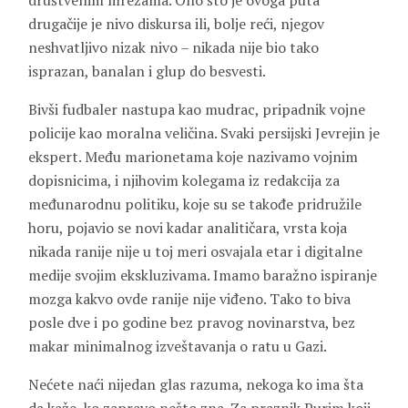
društvenim mrežama. Ono što je ovoga puta
drugačije je nivo diskursa ili, bolje reći, njegov
neshvatljivo nizak nivo – nikada nije bio tako
isprazan, banalan i glup do besvesti.
Bivši fudbaler nastupa kao mudrac, pripadnik vojne
policije kao moralna veličina. Svaki persijski Jevrejin je
ekspert. Među marionetama koje nazivamo vojnim
dopisnicima, i njihovim kolegama iz redakcija za
međunarodnu politiku, koje su se takođe pridružile
horu, pojavio se novi kadar analitičara, vrsta koja
nikada ranije nije u toj meri osvajala etar i digitalne
medije svojim ekskluzivama. Imamo baražno ispiranje
mozga kakvo ovde ranije nije viđeno. Tako to biva
posle dve i po godine bez pravog novinarstva, bez
makar minimalnog izveštavanja o ratu u Gazi.
Nećete naći nijedan glas razuma, nekoga ko ima šta