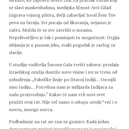
da kaže, ko zapravo nešto zna. Za praznik Purim koji
se slavi maskenbalima, medijska ličnost Avri Gilad
izigrava vojnog pilota, dečji zabavljač Juval Šem Tov
peva na farsiju. Svi pucaju od likovanja, nejasno je
zašto. Možda će se sve završiti u suzama.
Neprihvatljivo je čak i pominjati tu mogućnost. Orgija
ubijanja je u punom jeku, svaki pogodak je razlog za
slavlje.
U studiju voditelja Šarona Gala trešti zabava: prodaja
izraelskog oružja dostiže nove visine i svi se tresu od
uzbuđenja. „Fabričke linije po čitavoj Indiji… Osvojili
smo Indiju… Potrebna nam je milijarda Indijaca za
našu proizvodnju.“ Kakav će nam vrli novi svet
pružiti ovaj rat. Nije reč samo o
otkupu zemlje*
već i o
novcu, mnogo novca.
Podbadanje na rat ne zna za granice. Kada jedan