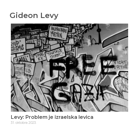
Gideon Levy
Levy: Problem je izraelska levica
Lev
31. oktobra 2023.
4. n