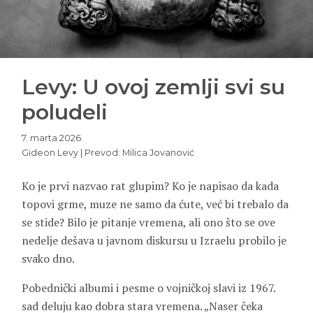
Levy: U ovoj zemlji svi su
poludeli
7. marta 2026.
Gideon Levy | Prevod: Milica Jovanović
Ko je prvi nazvao rat glupim? Ko je napisao da kada
topovi grme, muze ne samo da ćute, već bi trebalo da
se stide? Bilo je pitanje vremena, ali ono što se ove
nedelje dešava u javnom diskursu u Izraelu probilo je
svako dno.
Pobednički albumi i pesme o vojničkoj slavi iz 1967.
sad deluju kao dobra stara vremena. „Naser čeka