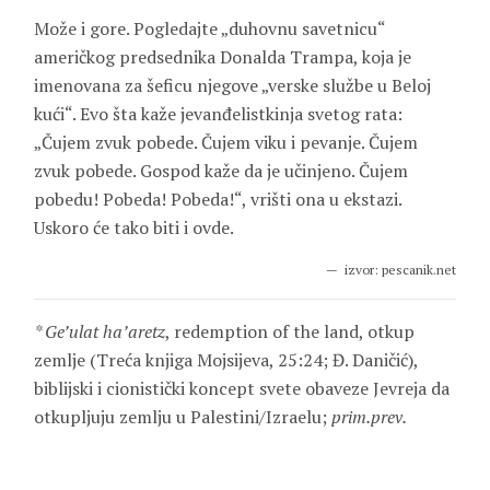
Može i gore. Pogledajte „duhovnu savetnicu“
američkog predsednika Donalda Trampa, koja je
imenovana za šeficu njegove „verske službe u Beloj
kući“. Evo šta kaže jevanđelistkinja svetog rata:
„Čujem zvuk pobede. Čujem viku i pevanje. Čujem
zvuk pobede. Gospod kaže da je učinjeno. Čujem
pobedu! Pobeda! Pobeda!“, vrišti ona u ekstazi.
Uskoro će tako biti i ovde.
izvor: pescanik.net
* Ge’ulat ha’aretz
, redemption of the land, otkup
zemlje (Treća knjiga Mojsijeva, 25:24; Đ. Daničić),
biblijski i cionistički koncept svete obaveze Jevreja da
otkupljuju zemlju u Palestini/Izraelu;
prim.prev.