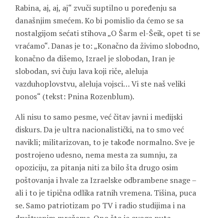
Rabina, aj, aj, aj“ zvuči suptilno u poređenju sa
današnjim smećem. Ko bi pomislio da ćemo se sa
nostalgijom sećati stihova „O Šarm el-Šeik, opet ti se
vraćamo“. Danas je to: „Konačno da živimo slobodno,
konačno da dišemo, Izrael je slobodan, Iran je
slobodan, svi čuju lava koji riče, aleluja
vazduhoplovstvu, aleluja vojsci… Vi ste naš veliki
ponos“ (tekst: Pnina Rozenblum).
Ali nisu to samo pesme, već čitav javni i medijski
diskurs. Da je ultra nacionalistički, na to smo već
navikli; militarizovan, to je takođe normalno. Sve je
postrojeno udesno, nema mesta za sumnju, za
opoziciju, za pitanja niti za bilo šta drugo osim
poštovanja i hvale za Izraelske odbrambene snage –
ali i to je tipična odlika ratnih vremena. Tišina, puca
se. Samo patriotizam po TV i radio studijima i na