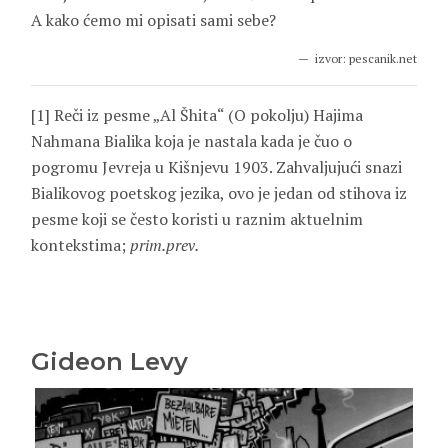
A kako ćemo mi opisati sami sebe?
izvor: pescanik.net
[1] Reči iz pesme „Al Šhita“ (O pokolju) Hajima
Nahmana Bialika koja je nastala kada je čuo o
pogromu Jevreja u Kišnjevu 1903. Zahvaljujući snazi
Bialikovog poetskog jezika, ovo je jedan od stihova iz
pesme koji se često koristi u raznim aktuelnim
kontekstima;
prim.prev.
Gideon Levy