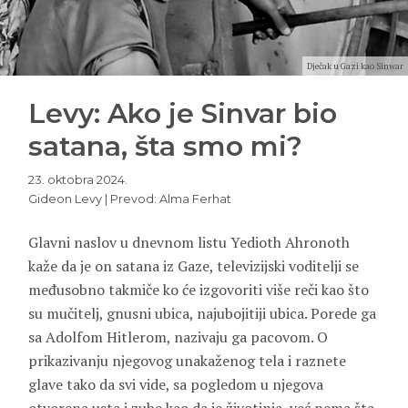
Dječak u Gazi kao Sinwar
Levy: Ako je Sinvar bio
satana, šta smo mi?
23. oktobra 2024.
Gideon Levy | Prevod: Alma Ferhat
Glavni naslov u dnevnom listu Yedioth Ahronoth
kaže da je on satana iz Gaze, televizijski voditelji se
međusobno takmiče ko će izgovoriti više reči kao što
su mučitelj, gnusni ubica, najubojitiji ubica. Porede ga
sa Adolfom Hitlerom, nazivaju ga pacovom. O
prikazivanju njegovog unakaženog tela i raznete
glave tako da svi vide, sa pogledom u njegova