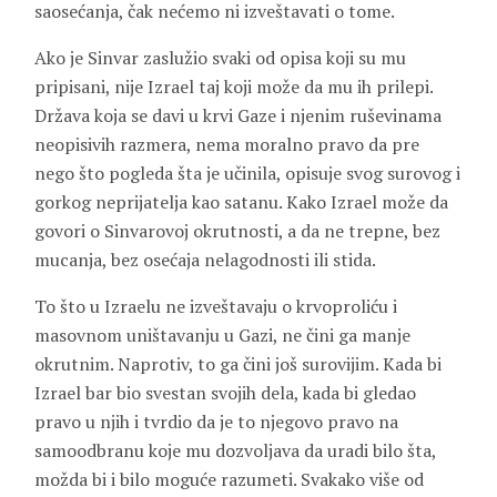
saosećanja, čak nećemo ni izveštavati o tome.
Ako je Sinvar zaslužio svaki od opisa koji su mu
pripisani, nije Izrael taj koji može da mu ih prilepi.
Država koja se davi u krvi Gaze i njenim ruševinama
neopisivih razmera, nema moralno pravo da pre
nego što pogleda šta je učinila, opisuje svog surovog i
gorkog neprijatelja kao satanu. Kako Izrael može da
govori o Sinvarovoj okrutnosti, a da ne trepne, bez
mucanja, bez osećaja nelagodnosti ili stida.
To što u Izraelu ne izveštavaju o krvoproliću i
masovnom uništavanju u Gazi, ne čini ga manje
okrutnim. Naprotiv, to ga čini još surovijim. Kada bi
Izrael bar bio svestan svojih dela, kada bi gledao
pravo u njih i tvrdio da je to njegovo pravo na
samoodbranu koje mu dozvoljava da uradi bilo šta,
možda bi i bilo moguće razumeti. Svakako više od