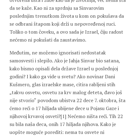
otvorena usta i zube kao da je životinja, već nema šta
da se kaže. Kao ni za sprdnju sa Sinvarovim
poslednjim trenutkom života u kom on pokušava da
se odbrani štapom koji drži u nepovređenoj ruci.
Toliko o tom čoveku, a ovo sada je Izrael, čiju radost
nećemo ni pokušati da zaustavimo.
Međutim, ne možemo ignorisati nedostatak
samosvesti i slepilo. Ako je Jahja Sinvar bio satana,
kako bismo opisali dela države Izrael u poslednjoj
godini? I kako ga vide u svetu? Ako novinar Dani
Kušmero, glas izraelske mase, citira rabljeni stih
„takvu osvetu, osvetu za krv malog deteta, đavo još
nije stvorio“ povodom ubistva 22 dece 7. oktobra, šta
ćemo reći o 17 hiljada ubijene dece u Pojasu Gaze i
njihovoj krvavoj osveti?[1] Nećemo ništa reći. Tih 22
su bila naša deca, onih 17 hiljada njihova. Kako je
uopšte moguće porediti: nema tu osvete ni