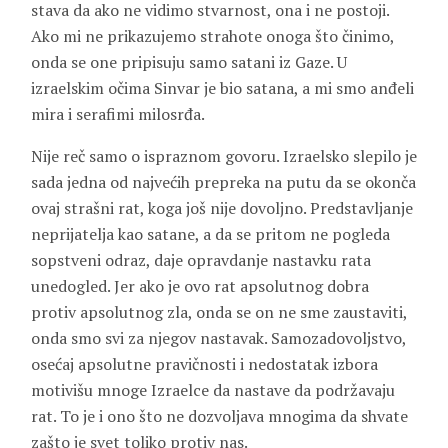
stava da ako ne vidimo stvarnost, ona i ne postoji.
Ako mi ne prikazujemo strahote onoga što činimo,
onda se one pripisuju samo satani iz Gaze. U
izraelskim očima Sinvar je bio satana, a mi smo anđeli
mira i serafimi milosrđa.
Nije reč samo o ispraznom govoru. Izraelsko slepilo je
sada jedna od najvećih prepreka na putu da se okonča
ovaj strašni rat, koga još nije dovoljno. Predstavljanje
neprijatelja kao satane, a da se pritom ne pogleda
sopstveni odraz, daje opravdanje nastavku rata
unedogled. Jer ako je ovo rat apsolutnog dobra
protiv apsolutnog zla, onda se on ne sme zaustaviti,
onda smo svi za njegov nastavak. Samozadovoljstvo,
osećaj apsolutne pravičnosti i nedostatak izbora
motivišu mnoge Izraelce da nastave da podržavaju
rat. To je i ono što ne dozvoljava mnogima da shvate
zašto je svet toliko protiv nas.