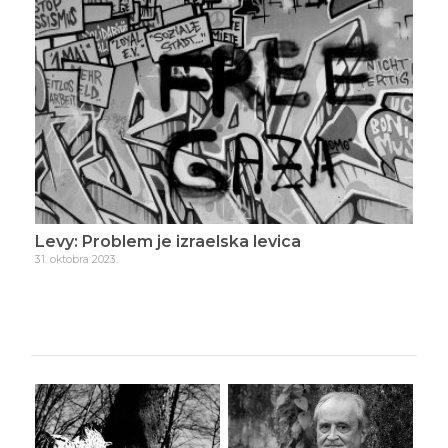
Levy: Problem je izraelska levica
Lev
31. oktobra 2023.
4. n