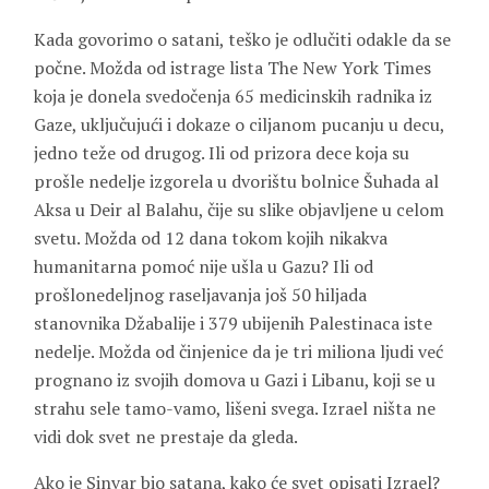
Kada govorimo o satani, teško je odlučiti odakle da se
počne. Možda od istrage lista The New York Times
koja je donela svedočenja 65 medicinskih radnika iz
Gaze, uključujući i dokaze o ciljanom pucanju u decu,
jedno teže od drugog. Ili od prizora dece koja su
prošle nedelje izgorela u dvorištu bolnice Šuhada al
Aksa u Deir al Balahu, čije su slike objavljene u celom
svetu. Možda od 12 dana tokom kojih nikakva
humanitarna pomoć nije ušla u Gazu? Ili od
prošlonedeljnog raseljavanja još 50 hiljada
stanovnika Džabalije i 379 ubijenih Palestinaca iste
nedelje. Možda od činjenice da je tri miliona ljudi već
prognano iz svojih domova u Gazi i Libanu, koji se u
strahu sele tamo-vamo, lišeni svega. Izrael ništa ne
vidi dok svet ne prestaje da gleda.
Ako je Sinvar bio satana, kako će svet opisati Izrael?