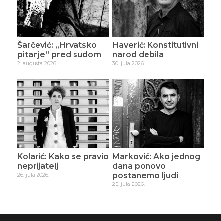
Šarčević: „Hrvatsko
Haverić: Konstitutivni
pitanje“ pred sudom
narod debila
2. augusta 2026.
30. jula 2026.
Kolarić: Kako se pravio
Marković: Ako jednog
neprijatelj
dana ponovo
postanemo ljudi
26. jula 2026.
25. jula 2026.