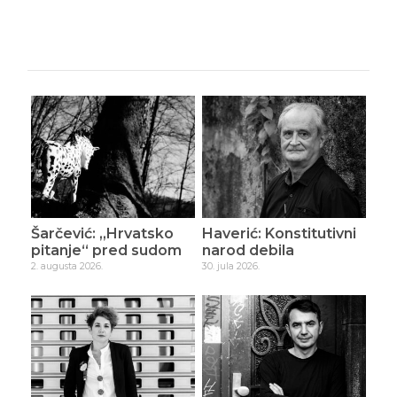
Šarčević: „Hrvatsko
Haverić: Konstitutivni
pitanje“ pred sudom
narod debila
2. augusta 2026.
30. jula 2026.