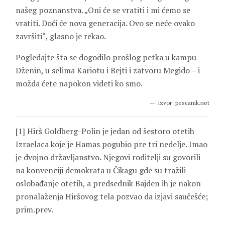
našeg poznanstva. „Oni će se vratiti i mi ćemo se
vratiti. Doći će nova generacija. Ovo se neće ovako
završiti“, glasno je rekao.
Pogledajte šta se dogodilo prošlog petka u kampu
Dženin, u selima Kariotu i Bejti i zatvoru Megido – i
možda ćete napokon videti ko smo.
izvor: pescanik.net
[1] Hirš Goldberg-Polin je jedan od šestoro otetih
Izraelaca koje je Hamas pogubio pre tri nedelje. Imao
je dvojno državljanstvo. Njegovi roditelji su govorili
na konvenciji demokrata u Čikagu gde su tražili
oslobađanje otetih, a predsednik Bajden ih je nakon
pronalaženja Hiršovog tela pozvao da izjavi saučešće;
prim.prev.