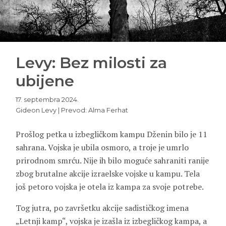
Levy: Bez milosti za
ubijene
17. septembra 2024.
Gideon Levy | Prevod: Alma Ferhat
Prošlog petka u izbegličkom kampu Dženin bilo je 11
sahrana. Vojska je ubila osmoro, a troje je umrlo
prirodnom smrću. Nije ih bilo moguće sahraniti ranije
zbog brutalne akcije izraelske vojske u kampu. Tela
još petoro vojska je otela iz kampa za svoje potrebe.
Tog jutra, po završetku akcije sadističkog imena
„Letnji kamp“, vojska je izašla iz izbegličkog kampa, a