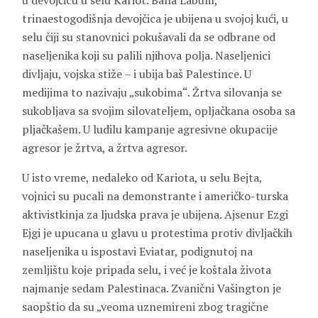
u devojčicu u selu Kariot. Bana Labum,
trinaestogodišnja devojčica je ubijena u svojoj kući, u
selu čiji su stanovnici pokušavali da se odbrane od
naseljenika koji su palili njihova polja. Naseljenici
divljaju, vojska stiže – i ubija baš Palestince. U
medijima to nazivaju „sukobima“. Žrtva silovanja se
sukobljava sa svojim silovateljem, opljačkana osoba sa
pljačkašem. U ludilu kampanje agresivne okupacije
agresor je žrtva, a žrtva agresor.
U isto vreme, nedaleko od Kariota, u selu Bejta,
vojnici su pucali na demonstrante i američko-turska
aktivistkinja za ljudska prava je ubijena. Ajsenur Ezgi
Ejgi je upucana u glavu u protestima protiv divljačkih
naseljenika u ispostavi Eviatar, podignutoj na
zemljištu koje pripada selu, i već je koštala života
najmanje sedam Palestinaca. Zvanični Vašington je
saopštio da su „veoma uznemireni zbog tragične