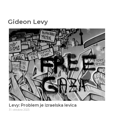
Gideon Levy
Levy: Problem je izraelska levica
Lev
31. oktobra 2023.
4. n