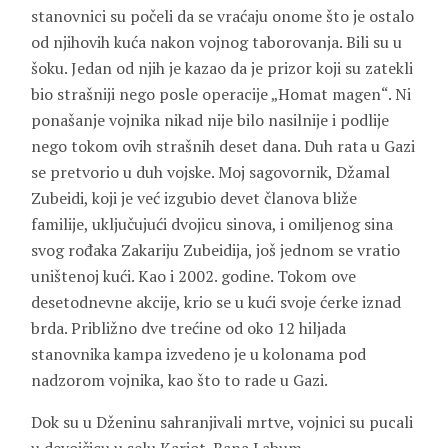
stanovnici su počeli da se vraćaju onome što je ostalo
od njihovih kuća nakon vojnog taborovanja. Bili su u
šoku. Jedan od njih je kazao da je prizor koji su zatekli
bio strašniji nego posle operacije „Homat magen“. Ni
ponašanje vojnika nikad nije bilo nasilnije i podlije
nego tokom ovih strašnih deset dana. Duh rata u Gazi
se pretvorio u duh vojske. Moj sagovornik, Džamal
Zubeidi, koji je već izgubio devet članova bliže
familije, uključujući dvojicu sinova, i omiljenog sina
svog rođaka Zakariju Zubeidija, još jednom se vratio
uništenoj kući. Kao i 2002. godine. Tokom ove
desetodnevne akcije, krio se u kući svoje ćerke iznad
brda. Približno dve trećine od oko 12 hiljada
stanovnika kampa izvedeno je u kolonama pod
nadzorom vojnika, kao što to rade u Gazi.
Dok su u Dženinu sahranjivali mrtve, vojnici su pucali