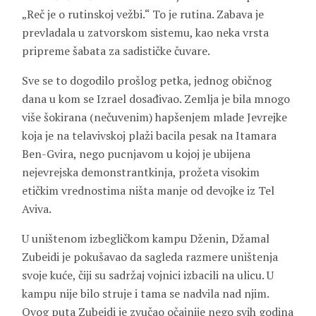
„Reč je o rutinskoj vežbi.“ To je rutina. Zabava je
prevladala u zatvorskom sistemu, kao neka vrsta
pripreme šabata za sadističke čuvare.
Sve se to dogodilo prošlog petka, jednog običnog
dana u kom se Izrael dosađivao. Zemlja je bila mnogo
više šokirana (nečuvenim) hapšenjem mlade Jevrejke
koja je na telavivskoj plaži bacila pesak na Itamara
Ben-Gvira, nego pucnjavom u kojoj je ubijena
nejevrejska demonstrantkinja, prožeta visokim
etičkim vrednostima ništa manje od devojke iz Tel
Aviva.
U uništenom izbegličkom kampu Dženin, Džamal
Zubeidi je pokušavao da sagleda razmere uništenja
svoje kuće, čiji su sadržaj vojnici izbacili na ulicu. U
kampu nije bilo struje i tama se nadvila nad njim.
Ovog puta Zubeidi je zvučao očajnije nego svih godina