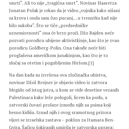
smrti“. Ali to nije „tragična smrt“. Novinar Haaretza
Jonatan Polak je rekao da je video „vojnika kako nišani
sa krova i onda sam čuo pucanj… u trenutku kad nije
bilo sukoba“. Što se tiče „predsedničke
uznemirenosti“ ona će brzo proći. Džo Bajden neće
pozvati porodicu ubijene aktivistkinje, kao što je zvao
porodicu Goldberg-Polin. Ona takođe neće biti
proglašena američkom junakinjom, kao što je to
slučaj sa otetim i pogubljenim Hiršom.[1]
Na dan kada su izvršena ova zločinačka ubistva,
novinar Džoš Brejner je objavio video iz zatvora
Megido od istog jutra, u kom se vide desetine vezanih
Palestinaca kako leže polugoli, licem ka podu, a
zatvorski čuvari prolaze između njih sa psima koji
besno kidišu. Iznad njih i ovog sramotnog prizora
vijori se izraelska zastava – poklon za Itamara Ben-
Gvira. Šačicu šokiranih umirila je zatvorska uprava: