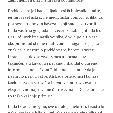
zaglibljenih u blatu, smrzava od hladnoće.
Prekid vatre je i kada hiljade teških bolesnika umire,
jer im Izrael uskraćuje medicinsku pomoć i priliku da
potraže pomoć van kaveza u koji smo ih zatvorili.
Kada vas fina gospođa na večeri za šabat pita da li u
Gazi još uvek ima naših vojnika, dok je pola Pojasa
okupirano od strane naših vojnih snaga – to je jasan
znak da je nastupio prekid vatre, barem u svesti
Izraelaca. I dok se život vraća u normalu uz
takmičenja u kuvanju i pevanju i skandal o curenju
informacija nemačkom Bildu, nema sumnje da je
nastupio prekid vatre. Ali kada pripadnici Hamasa
izađu iz svojih skrovišta i postave improvizovanu
eksplozivnu napravu među ruševinama Gaze, onda je
to teško kršenje primirja.
Kada Izraelci ne ginu, sve ostalo je nebitno. I zašto bi