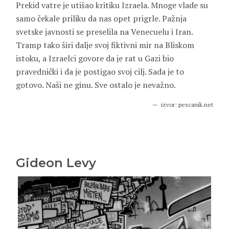
Prekid vatre je utišao kritiku Izraela. Mnoge vlade su
samo čekale priliku da nas opet prigrle. Pažnja
svetske javnosti se preselila na Venecuelu i Iran.
Tramp tako širi dalje svoj fiktivni mir na Bliskom
istoku, a Izraelci govore da je rat u Gazi bio
pravednički i da je postigao svoj cilj. Sada je to
gotovo. Naši ne ginu. Sve ostalo je nevažno.
izvor: pescanik.net
Gideon Levy