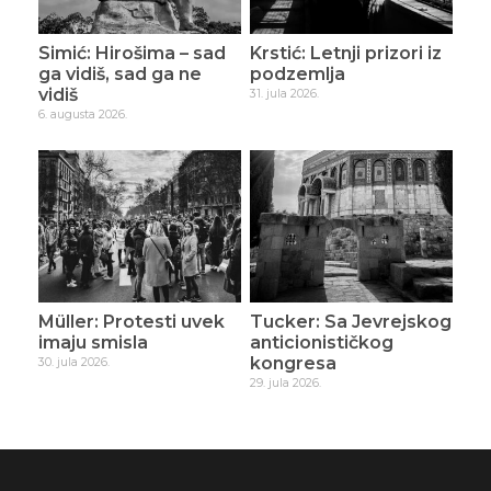
Simić: Hirošima – sad
Krstić: Letnji prizori iz
ga vidiš, sad ga ne
podzemlja
vidiš
31. jula 2026.
6. augusta 2026.
Müller: Protesti uvek
Tucker: Sa Jevrejskog
imaju smisla
anticionističkog
kongresa
30. jula 2026.
29. jula 2026.