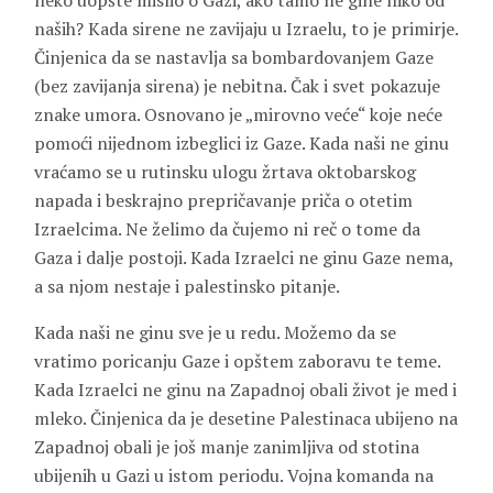
neko uopšte mislio o Gazi, ako tamo ne gine niko od
naših? Kada sirene ne zavijaju u Izraelu, to je primirje.
Činjenica da se nastavlja sa bombardovanjem Gaze
(bez zavijanja sirena) je nebitna. Čak i svet pokazuje
znake umora. Osnovano je „mirovno veće“ koje neće
pomoći nijednom izbeglici iz Gaze. Kada naši ne ginu
vraćamo se u rutinsku ulogu žrtava oktobarskog
napada i beskrajno prepričavanje priča o otetim
Izraelcima. Ne želimo da čujemo ni reč o tome da
Gaza i dalje postoji. Kada Izraelci ne ginu Gaze nema,
a sa njom nestaje i palestinsko pitanje.
Kada naši ne ginu sve je u redu. Možemo da se
vratimo poricanju Gaze i opštem zaboravu te teme.
Kada Izraelci ne ginu na Zapadnoj obali život je med i
mleko. Činjenica da je desetine Palestinaca ubijeno na
Zapadnoj obali je još manje zanimljiva od stotina
ubijenih u Gazi u istom periodu. Vojna komanda na