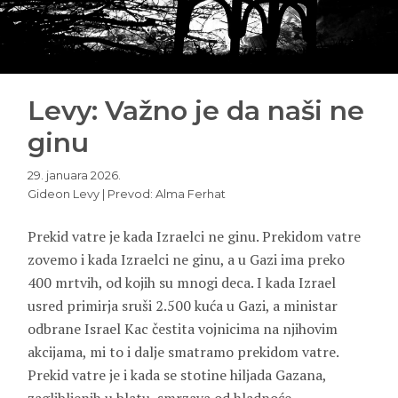
Levy: Važno je da naši ne
ginu
29. januara 2026.
Gideon Levy | Prevod: Alma Ferhat
Prekid vatre je kada Izraelci ne ginu. Prekidom vatre
zovemo i kada Izraelci ne ginu, a u Gazi ima preko
400 mrtvih, od kojih su mnogi deca. I kada Izrael
usred primirja sruši 2.500 kuća u Gazi, a ministar
odbrane Israel Kac čestita vojnicima na njihovim
akcijama, mi to i dalje smatramo prekidom vatre.
Prekid vatre je i kada se stotine hiljada Gazana,