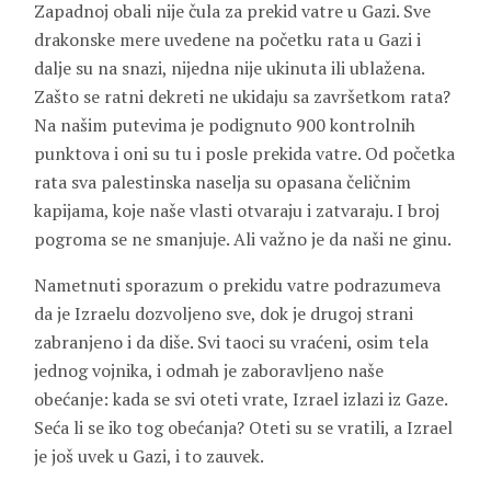
Zapadnoj obali nije čula za prekid vatre u Gazi. Sve
drakonske mere uvedene na početku rata u Gazi i
dalje su na snazi, nijedna nije ukinuta ili ublažena.
Zašto se ratni dekreti ne ukidaju sa završetkom rata?
Na našim putevima je podignuto 900 kontrolnih
punktova i oni su tu i posle prekida vatre. Od početka
rata sva palestinska naselja su opasana čeličnim
kapijama, koje naše vlasti otvaraju i zatvaraju. I broj
pogroma se ne smanjuje. Ali važno je da naši ne ginu.
Nametnuti sporazum o prekidu vatre podrazumeva
da je Izraelu dozvoljeno sve, dok je drugoj strani
zabranjeno i da diše. Svi taoci su vraćeni, osim tela
jednog vojnika, i odmah je zaboravljeno naše
obećanje: kada se svi oteti vrate, Izrael izlazi iz Gaze.
Seća li se iko tog obećanja? Oteti su se vratili, a Izrael
je još uvek u Gazi, i to zauvek.