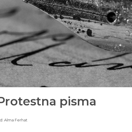
 Protestna pisma
d: Alma Ferhat