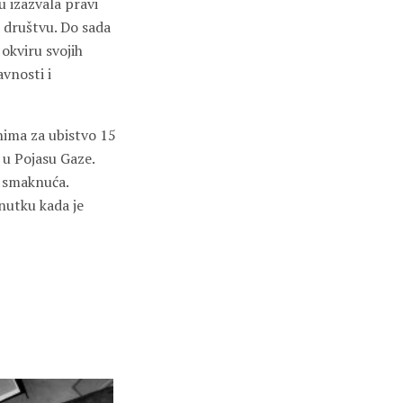
u izazvala pravi
u društvu. Do sada
 okviru svojih
vnosti i
nima za ubistvo 15
 u Pojasu Gaze.
ak smaknuća.
enutku kada je