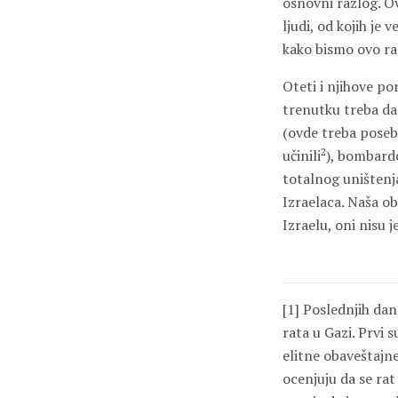
osnovni razlog. O
ljudi, od kojih je
kako bismo ovo ra
Oteti i njihove po
trenutku treba da
(ovde treba posebn
2
učinili
), bombardo
totalnog uništenja
Izraelaca. Naša o
Izraelu, oni nisu 
[1] Poslednjih dan
rata u Gazi. Prvi s
elitne obaveštajne
ocenjuju da se rat 