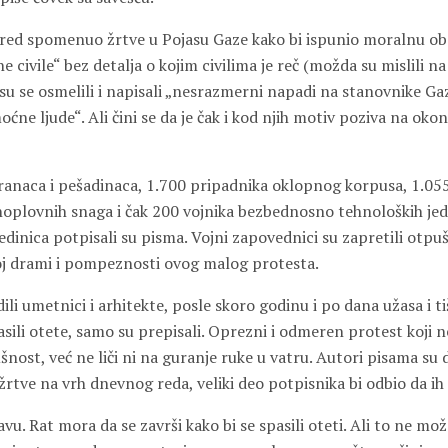
red spomenuo žrtve u Pojasu Gaze kako bi ispunio moralnu oba
ne civile“ bez detalja o kojim civilima je reč (možda su mislili n
i su se osmelili i napisali „nesrazmerni napadi na stanovnike Gaz
ne ljude“. Ali čini se da je čak i kod njih motiv poziva na oko
ranaca i pešadinaca, 1.700 pripadnika oklopnog korpusa, 1.055 
oplovnih snaga i čak 200 vojnika bezbednosno tehnoloških jedi
jedinica potpisali su pisma. Vojni zapovednici su zapretili otpu
oj drami i pompeznosti ovog malog protesta.
li umetnici i arhitekte, posle skoro godinu i po dana užasa i ti
sili otete, samo su prepisali. Oprezni i odmeren protest koji 
nost, već ne liči ni na guranje ruke u vatru. Autori pisama su 
žrtve na vrh dnevnog reda, veliki deo potpisnika bi odbio da ih
vu. Rat mora da se završi kako bi se spasili oteti. Ali to ne može 