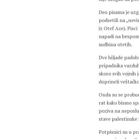
Deo pisama je uzg
podsetili na „nevi
iz Otef Aze). Pisc
napadi na bespomoć
sudbina otetih.
Dve hiljade padob
pripadnika vazduh
skoro svih vojnih 
doprineli veštačk
Onda su se probudi
rat kako bismo spa
poziva na neposluš
stave palestinske 
Potpisnici su u pra