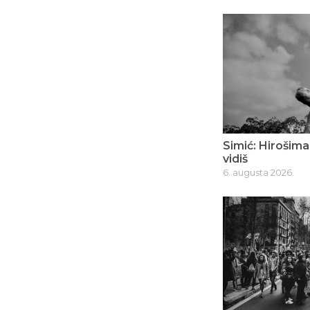
Simić: Hirošima
vidiš
6. augusta 2026.