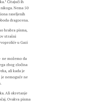
1
ka.
Čitajući ih
še nikoga. Nema 50
liona raseljenih
sloboda dragocena.
dno hrabra pisma,
ov strašni
rvoproliće u Gazi
 – ne možemo da
ega zbog zločina
ka, ali kada je
da je nemoguće ne
.
ka. Ali okretanje
 očaj. Ovakva pisma