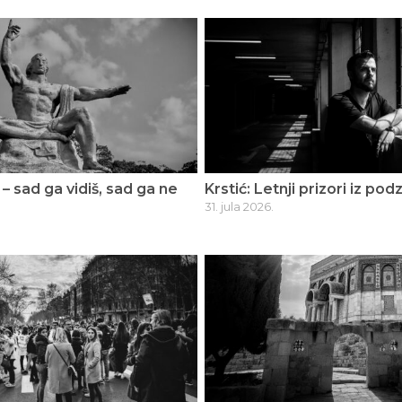
 – sad ga vidiš, sad ga ne
Krstić: Letnji prizori iz po
31. jula 2026.