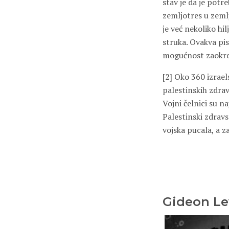
stav je da je potr
zemljotres u zemlj
je već nekoliko hil
struka. Ovakva pi
mogućnost zaokret
[2]
Oko 360 izrael
palestinskih zdrav
Vojni čelnici su n
Palestinski zdravs
vojska pucala, a 
Gideon Le