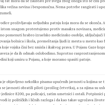
vaj rat mora da se zaustavi pre svega zbog onoga što se čini p
 velika većina nevina i bespomoćna. Nema potrebe rangirati i up
zumeli.
rodice proživljavaju neljudsku patnju koja mora da se okonča. 
 istom snagom protestujemo protiv masakra novinara, medici
o pomenuti hrabro izraelsko medicinsko osoblje, uključujući le
vanja bolnica i škola, premeštanja ljudi iz mesta u mesto kao fi
 koje vojska čini bez smisla i ikakvog prava. U Pojasu Gaze kop
baveza je da ih odmah oslobodimo. Suprotno rasprostranjenom 
jedini koji umiru u Pojasu, a koje moramo spasiti patnje.
a je objavljeno nekoliko pisama upućenih javnosti u kojima se t
u se javnosti obratili piloti (prošlog četvrtka), a za njima su usl
 jedinice 8200, pa policajci, zatim umetnici i ostali. Potpisnic
vodi iz političkih i ličnih razloga i da kao takav ugrožava živote