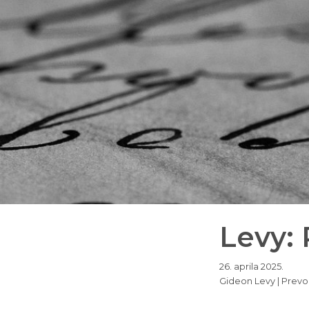
Levy:
26. aprila 2025.
Gideon Levy | Prevo