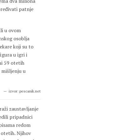
rema dva miliona
oređivati patnje
Ali u ovom
nskog osoblja
kare koji su to
gura u igri i
ni 59 otetih
mišljenju u
izvor: pescanik.net
raži zaustavljanje
edili pripadnici
i pisama redom
 otetih. Njihov