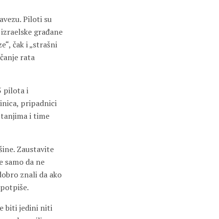
vezu. Piloti su
a izraelske građane
e“, čak i „strašni
nčanje rata
pilota i
nica, pripadnici
štanjima i time
šine. Zaustavite
ne samo da ne
dobro znali da ako
 potpiše.
biti jedini niti