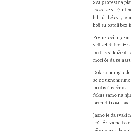
Sva protestna pism
može se steći utis
hiljada leševa, ne
koji su ostali bez
Prema ovim pismim
vidi selektivni iz
podtekst kaže da a
moći će da se nast
Dok su mnogi odu
se ne uznemirimo 
protiv čovečnosti.
fokus samo na nji
primetiti ovu naci
Jasno je da svaki 
leđa žrtvama koje 
nije mogao da pot