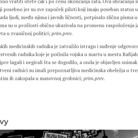
ebno vratiti otete čak i po cenu okončanja rata. Ova obraćanja s
i posebno jer su sve započeli piloti koji imaju poseban status 
jada ljudi, među njima i javnih ličnosti, potpisalo slična pisma u
sma su u prošlosti obično ukazivala na promenu raspoloženja ja
a u zvaničnoj politici;
prim.prev.
skih medicinskih radnika je zatražilo istragu i suđenje odgovor
stvenih radnika koje je počinila vojska u martu u mestu Rafijah
ajpre lagali i negirali šta se dogodilo, a onda je objavljen snim
tveni radnici su imali prepoznatljiva medicinska obeležja u tr
zatim ih zakopala u masovnoj grobnici;
prim.prev
.
vy