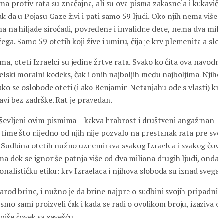
a protiv rata su značajna, ali su ova pisma zakasnela i kukavič
ak da u Pojasu Gaze živi i pati samo 59 ljudi. Oko njih nema vi
ma na hiljade siročadi, povređene i invalidne dece, nema dva mi
 ičega. Samo 59 otetih koji žive i umiru, čija je krv plemenita a 
a, oteti Izraelci su jedine žrtve rata. Svako ko čita ova navo
raelski moralni kodeks, čak i onih najboljih među najboljima. Njih
ko se oslobode oteti (i ako Benjamin Netanjahu ode s vlasti) k
avi bez zadrške. Rat je pravedan.
ševljeni ovim pismima – kakva hrabrost i društveni angažman
time što nijedno od njih nije pozvalo na prestanak rata pre sv
 Sudbina otetih nužno uznemirava svakog Izraelca i svakog čove
ma dok se ignoriše patnja više od dva miliona drugih ljudi, on
onalističku etiku: krv Izraelaca i njihova sloboda su iznad svega
narod brine, i nužno je da brine najpre o sudbini svojih pripadni
smo sami proizveli čak i kada se radi o ovolikom broju, izaziva
piše čovek sa savešću.