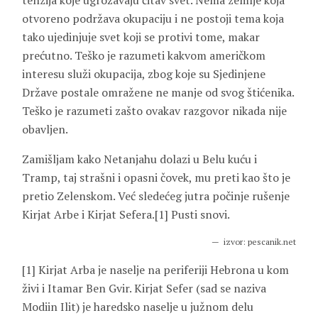
tenzija koje ugrožavaju čitav svet. Nema zemlje koja
otvoreno podržava okupaciju i ne postoji tema koja
tako ujedinjuje svet koji se protivi tome, makar
prećutno. Teško je razumeti kakvom američkom
interesu služi okupacija, zbog koje su Sjedinjene
Države postale omražene ne manje od svog štićenika.
Teško je razumeti zašto ovakav razgovor nikada nije
obavljen.
Zamišljam kako Netanjahu dolazi u Belu kuću i
Tramp, taj strašni i opasni čovek, mu preti kao što je
pretio Zelenskom. Već sledećeg jutra počinje rušenje
Kirjat Arbe i Kirjat Sefera.[1] Pusti snovi.
izvor: pescanik.net
[1] Kirjat Arba je naselje na periferiji Hebrona u kom
živi i Itamar Ben Gvir. Kirjat Sefer (sad se naziva
Modiin Ilit) je haredsko naselje u južnom delu