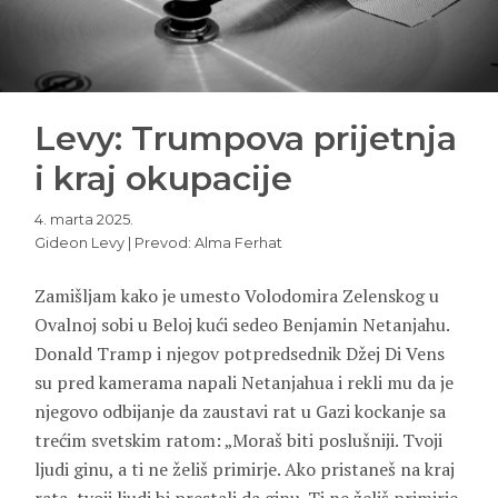
Levy: Trumpova prijetnja
i kraj okupacije
4. marta 2025.
Gideon Levy | Prevod: Alma Ferhat
Zamišljam kako je umesto Volodomira Zelenskog u
Ovalnoj sobi u Beloj kući sedeo Benjamin Netanjahu.
Donald Tramp i njegov potpredsednik Džej Di Vens
su pred kamerama napali Netanjahua i rekli mu da je
njegovo odbijanje da zaustavi rat u Gazi kockanje sa
trećim svetskim ratom: „Moraš biti poslušniji. Tvoji
ljudi ginu, a ti ne želiš primirje. Ako pristaneš na kraj