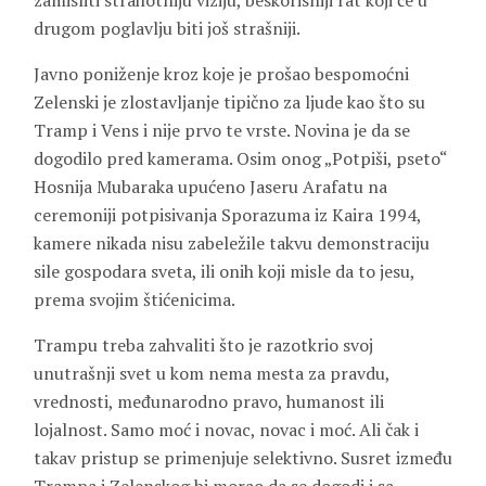
zamisliti strahotniju viziju, beskorisniji rat koji će u
drugom poglavlju biti još strašniji.
Javno poniženje kroz koje je prošao bespomoćni
Zelenski je zlostavljanje tipično za ljude kao što su
Tramp i Vens i nije prvo te vrste. Novina je da se
dogodilo pred kamerama. Osim onog „Potpiši, pseto“
Hosnija Mubaraka upućeno Jaseru Arafatu na
ceremoniji potpisivanja Sporazuma iz Kaira 1994,
kamere nikada nisu zabeležile takvu demonstraciju
sile gospodara sveta, ili onih koji misle da to jesu,
prema svojim štićenicima.
Trampu treba zahvaliti što je razotkrio svoj
unutrašnji svet u kom nema mesta za pravdu,
vrednosti, međunarodno pravo, humanost ili
lojalnost. Samo moć i novac, novac i moć. Ali čak i
takav pristup se primenjuje selektivno. Susret između