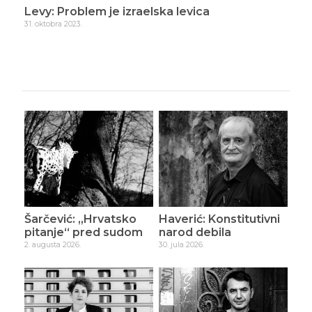
Levy: Problem je izraelska levica
Lev
31. oktobra 2023.
4. n
Šarčević: „Hrvatsko
Haverić: Konstitutivni
pitanje“ pred sudom
narod debila
2. augusta 2026.
30. jula 2026.