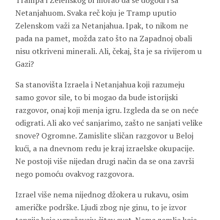
Trampa i Zelenskog bi morao da se dogodi i sa
Netanjahuom. Svaka reč koju je Tramp uputio
Zelenskom važi za Netanjahua. Ipak, to nikom ne
pada na pamet, možda zato što na Zapadnoj obali
nisu otkriveni minerali. Ali, čekaj, šta je sa rivijerom u
Gazi?
Sa stanovišta Izraela i Netanjahua koji razumeju
samo govor sile, to bi mogao da bude istorijski
razgovor, onaj koji menja igru. Izgleda da se on neće
odigrati. Ali ako već sanjarimo, zašto ne sanjati velike
snove? Ogromne. Zamislite sličan razgovor u Beloj
kući, a na dnevnom redu je kraj izraelske okupacije.
Ne postoji više nijedan drugi način da se ona završi
nego pomoću ovakvog razgovora.
Izrael više nema nijednog džokera u rukavu, osim
američke podrške. Ljudi zbog nje ginu, to je izvor