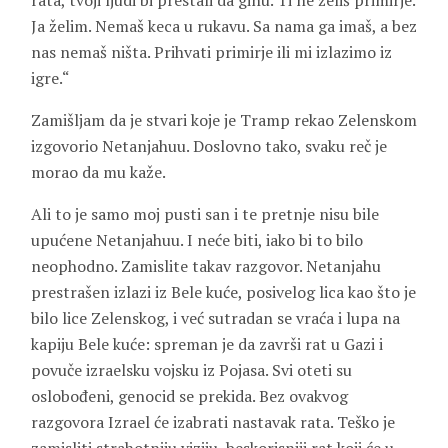
rata, tvoji ljudi bi prestali da ginu. Ti ne želiš primirje.
Ja želim. Nemaš keca u rukavu. Sa nama ga imaš, a bez
nas nemaš ništa. Prihvati primirje ili mi izlazimo iz
igre.“
Zamišljam da je stvari koje je Tramp rekao Zelenskom
izgovorio Netanjahuu. Doslovno tako, svaku reč je
morao da mu kaže.
Ali to je samo moj pusti san i te pretnje nisu bile
upućene Netanjahuu. I neće biti, iako bi to bilo
neophodno. Zamislite takav razgovor. Netanjahu
prestrašen izlazi iz Bele kuće, posivelog lica kao što je
bilo lice Zelenskog, i već sutradan se vraća i lupa na
kapiju Bele kuće: spreman je da završi rat u Gazi i
povuče izraelsku vojsku iz Pojasa. Svi oteti su
oslobođeni, genocid se prekida. Bez ovakvog
razgovora Izrael će izabrati nastavak rata. Teško je