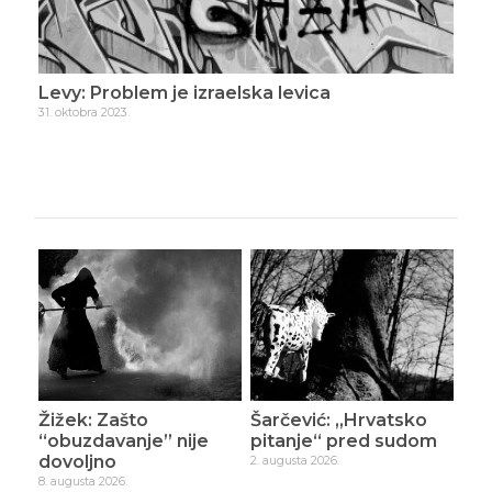
Levy: Problem je izraelska levica
Lev
31. oktobra 2023.
4. n
Žižek: Zašto
Šarčević: „Hrvatsko
“obuzdavanje” nije
pitanje“ pred sudom
dovoljno
2. augusta 2026.
8. augusta 2026.