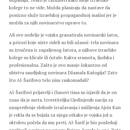
dopadaju. Teško je razumeti kako moje izraelske
kolege to ne vide. Možda planiraju da nastave da
ponizno služe izraelskoj propagandnoj mašini jer je
možda za njih novinarstvo upravo to.
Ali ove nedelje je vojska granatirala novinarski šator,
a prizori koje niste videli su bili užasni: tela novinara
su izvučena iz zapaljenog šatora, a njihove izraelske
kolege su klicale ili ćutale. Kakva sramota, ljudska i
profesionalna. Zašto je ovo manje šokantno od
ubistva saudijskog novinara Džamala Kašogija? Zato
što Al-Šarifovo telo nisu raskomadali?
Al-Šarifovi prijatelji i članovi tima su izjavili da je on
znao da je meta. Izvestiteljka Ujedinjenih nacija za
unapređenje slobode izražavanja i mišljenja Ajrin Kan
je rekla da se bojala za njega otkako je vojska još u
oktobru počela da mu preti. Al-Šarif je bio poslednji