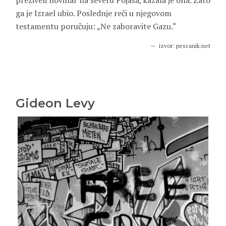
preživeli novinar na severu Pojasa, kazala je ona. Zato
ga je Izrael ubio. Poslednje reči u njegovom
testamentu poručuju: „Ne zaboravite Gazu.“
izvor: pescanik.net
Gideon Levy