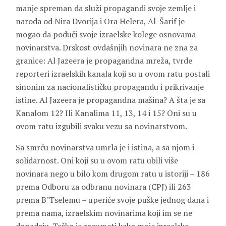
manje spreman da služi propagandi svoje zemlje i
naroda od Nira Dvorija i Ora Helera, Al-Šarif je
mogao da poduči svoje izraelske kolege osnovama
novinarstva. Drskost ovdašnjih novinara ne zna za
granice: Al Jazeera je propagandna mreža, tvrde
reporteri izraelskih kanala koji su u ovom ratu postali
sinonim za nacionalističku propagandu i prikrivanje
istine. Al Jazeera je propagandna mašina? A šta je sa
Kanalom 12? Ili Kanalima 11, 13, 14 i 15? Oni su u
ovom ratu izgubili svaku vezu sa novinarstvom.
Sa smrću novinarstva umrla je i istina, a sa njom i
solidarnost. Oni koji su u ovom ratu ubili više
novinara nego u bilo kom drugom ratu u istoriji – 186
prema Odboru za odbranu novinara (CPJ) ili 263
prema B’Tselemu – uperiće svoje puške jednog dana i
prema nama, izraelskim novinarima koji im se ne