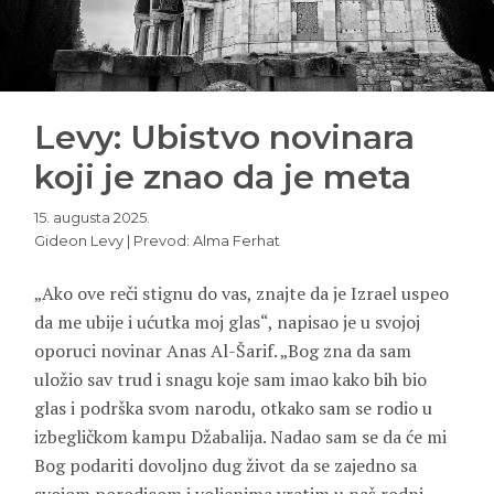
Levy: Ubistvo novinara
koji je znao da je meta
15. augusta 2025.
Gideon Levy | Prevod: Alma Ferhat
„Ako ove reči stignu do vas, znajte da je Izrael uspeo
da me ubije i ućutka moj glas“, napisao je u svojoj
oporuci novinar Anas Al-Šarif. „Bog zna da sam
uložio sav trud i snagu koje sam imao kako bih bio
glas i podrška svom narodu, otkako sam se rodio u
izbegličkom kampu Džabalija. Nadao sam se da će mi
Bog podariti dovoljno dug život da se zajedno sa