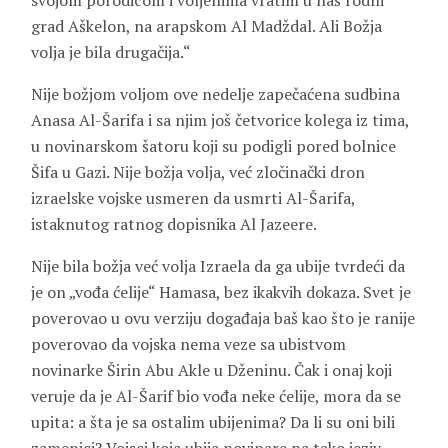
svojom porodicom i voljenima vratim u naš rodni
grad Aškelon, na arapskom Al Madždal. Ali Božja
volja je bila drugačija.“
Nije božjom voljom ove nedelje zapečaćena sudbina
Anasa Al-Šarifa i sa njim još četvorice kolega iz tima,
u novinarskom šatoru koji su podigli pored bolnice
Šifa u Gazi. Nije božja volja, već zločinački dron
izraelske vojske usmeren da usmrti Al-Šarifa,
istaknutog ratnog dopisnika Al Jazeere.
Nije bila božja već volja Izraela da ga ubije tvrdeći da
je on „vođa ćelije“ Hamasa, bez ikakvih dokaza. Svet je
poverovao u ovu verziju događaja baš kao što je ranije
poverovao da vojska nema veze sa ubistvom
novinarke Širin Abu Akle u Dženinu. Čak i onaj koji
veruje da je Al-Šarif bio vođa neke ćelije, mora da se
upita: a šta je sa ostalim ubijenima? Da li su oni bili