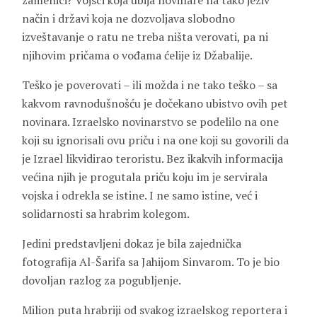
zamenici? Vojsci koja ubija novinare na tako jeziv
način i državi koja ne dozvoljava slobodno
izveštavanje o ratu ne treba ništa verovati, pa ni
njihovim pričama o vođama ćelije iz Džabalije.
Teško je poverovati – ili možda i ne tako teško – sa
kakvom ravnodušnošću je dočekano ubistvo ovih pet
novinara. Izraelsko novinarstvo se podelilo na one
koji su ignorisali ovu priču i na one koji su govorili da
je Izrael likvidirao teroristu. Bez ikakvih informacija
većina njih je progutala priču koju im je servirala
vojska i odrekla se istine. I ne samo istine, već i
solidarnosti sa hrabrim kolegom.
Jedini predstavljeni dokaz je bila zajednička
fotografija Al-Šarifa sa Jahijom Sinvarom. To je bio
dovoljan razlog za pogubljenje.
Milion puta hrabriji od svakog izraelskog reportera i