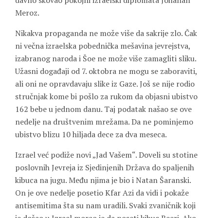
davno skovao pokojni izraelski diplomata Johanan
Meroz.
Nikakva propaganda ne može više da sakrije zlo. Čak
ni večna izraelska pobednička mešavina jevrejstva,
izabranog naroda i Šoe ne može više zamagliti sliku.
Užasni događaji od 7. oktobra ne mogu se zaboraviti,
ali oni ne opravdavaju slike iz Gaze. Još se nije rodio
stručnjak kome bi pošlo za rukom da objasni ubistvo
162 bebe u jednom danu. Taj podatak našao se ove
nedelje na društvenim mrežama. Da ne pominjemo
ubistvo blizu 10 hiljada dece za dva meseca.
Izrael već podiže novi „Jad Vašem“. Doveli su stotine
poslovnih Jevreja iz Sjedinjenih Država do spaljenih
kibuca na jugu. Među njima je bio i Natan Šaranski.
On je ove nedelje posetio Kfar Azi da vidi i pokaže
antisemitima šta su nam uradili. Svaki zvaničnik koji