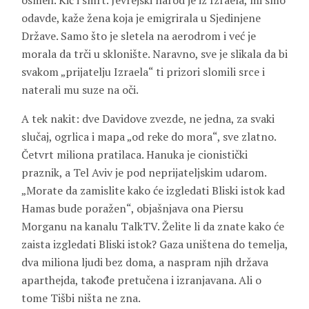
osmeh. Kič i smrt. Jevrejski narod je iz Izraela, mi smo
odavde, kaže žena koja je emigrirala u Sjedinjene
Države. Samo što je sletela na aerodrom i već je
morala da trči u sklonište. Naravno, sve je slikala da bi
svakom „prijatelju Izraela“ ti prizori slomili srce i
naterali mu suze na oči.
A tek nakit: dve Davidove zvezde, ne jedna, za svaki
slučaj, ogrlica i mapa „od reke do mora“, sve zlatno.
Četvrt miliona pratilaca. Hanuka je cionistički
praznik, a Tel Aviv je pod neprijateljskim udarom.
„Morate da zamislite kako će izgledati Bliski istok kad
Hamas bude poražen“, objašnjava ona Piersu
Morganu na kanalu TalkTV. Želite li da znate kako će
zaista izgledati Bliski istok? Gaza uništena do temelja,
dva miliona ljudi bez doma, a naspram njih država
aparthejda, takođe pretučena i izranjavana. Ali o
tome Tišbi ništa ne zna.