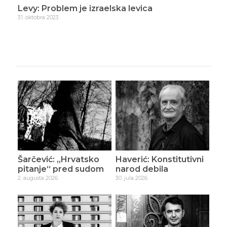
Levy: Problem je izraelska levica
Lev
31. oktobra 2023.
4. n
Šarčević: „Hrvatsko
Haverić: Konstitutivni
pitanje“ pred sudom
narod debila
2. augusta 2026.
30. jula 2026.