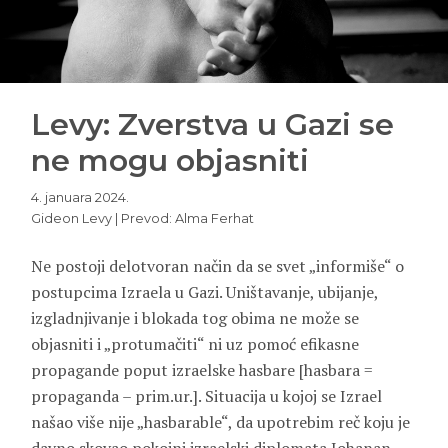
Levy: Zverstva u Gazi se
ne mogu objasniti
4. januara 2024.
Gideon Levy | Prevod: Alma Ferhat
Ne postoji delotvoran način da se svet „informiše“ o
postupcima Izraela u Gazi. Uništavanje, ubijanje,
izgladnjivanje i blokada tog obima ne može se
objasniti i „protumačiti“ ni uz pomoć efikasne
propagande poput izraelske hasbare [hasbara =
propaganda – prim.ur.]. Situacija u kojoj se Izrael
našao više nije „hasbarable“, da upotrebim reč koju je