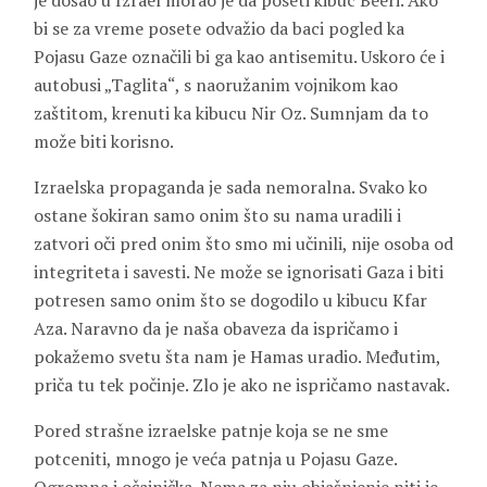
je došao u Izrael morao je da poseti kibuc Beeri. Ako
bi se za vreme posete odvažio da baci pogled ka
Pojasu Gaze označili bi ga kao antisemitu. Uskoro će i
autobusi „Taglita“, s naoružanim vojnikom kao
zaštitom, krenuti ka kibucu Nir Oz. Sumnjam da to
može biti korisno.
Izraelska propaganda je sada nemoralna. Svako ko
ostane šokiran samo onim što su nama uradili i
zatvori oči pred onim što smo mi učinili, nije osoba od
integriteta i savesti. Ne može se ignorisati Gaza i biti
potresen samo onim što se dogodilo u kibucu Kfar
Aza. Naravno da je naša obaveza da ispričamo i
pokažemo svetu šta nam je Hamas uradio. Međutim,
priča tu tek počinje. Zlo je ako ne ispričamo nastavak.
Pored strašne izraelske patnje koja se ne sme
potceniti, mnogo je veća patnja u Pojasu Gaze.