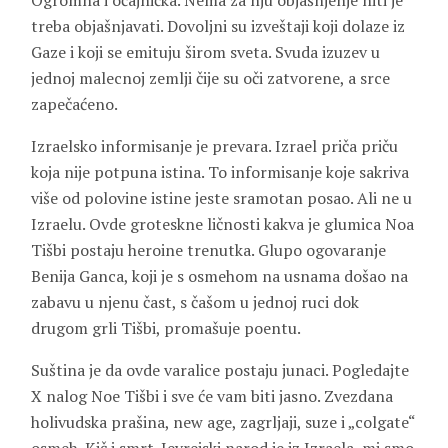
Ogromna i očajnička. Nema za nju objašnjenje niti je
treba objašnjavati. Dovoljni su izveštaji koji dolaze iz
Gaze i koji se emituju širom sveta. Svuda izuzev u
jednoj malecnoj zemlji čije su oči zatvorene, a srce
zapečaćeno.
Izraelsko informisanje je prevara. Izrael priča priču
koja nije potpuna istina. To informisanje koje sakriva
više od polovine istine jeste sramotan posao. Ali ne u
Izraelu. Ovde groteskne ličnosti kakva je glumica Noa
Tišbi postaju heroine trenutka. Glupo ogovaranje
Benija Ganca, koji je s osmehom na usnama došao na
zabavu u njenu čast, s čašom u jednoj ruci dok
drugom grli Tišbi, promašuje poentu.
Suština je da ovde varalice postaju junaci. Pogledajte
X nalog Noe Tišbi i sve će vam biti jasno. Zvezdana
holivudska prašina, new age, zagrljaji, suze i „colgate“