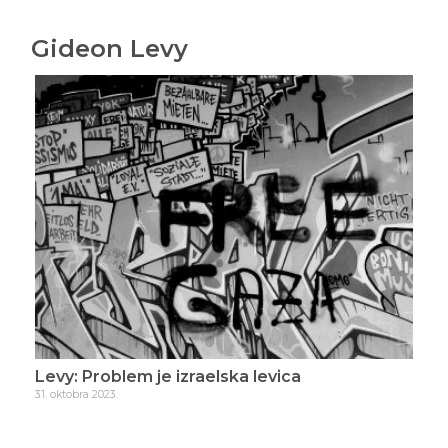
Gideon Levy
Levy: Problem je izraelska levica
Lev
31. oktobra 2023.
4. n