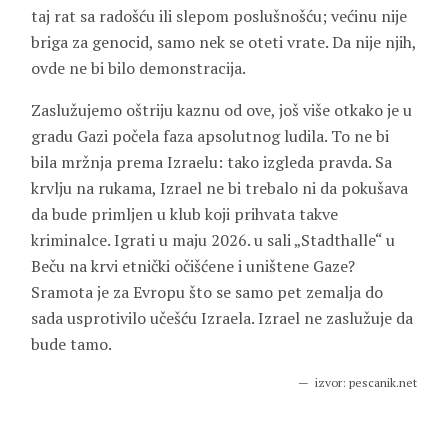
taj rat sa radošću ili slepom poslušnošću; većinu nije
briga za genocid, samo nek se oteti vrate. Da nije njih,
ovde ne bi bilo demonstracija.
Zaslužujemo oštriju kaznu od ove, još više otkako je u
gradu Gazi počela faza apsolutnog ludila. To ne bi
bila mržnja prema Izraelu: tako izgleda pravda. Sa
krvlju na rukama, Izrael ne bi trebalo ni da pokušava
da bude primljen u klub koji prihvata takve
kriminalce. Igrati u maju 2026. u sali „Stadthalle“ u
Beču na krvi etnički očišćene i uništene Gaze?
Sramota je za Evropu što se samo pet zemalja do
sada usprotivilo učešću Izraela. Izrael ne zaslužuje da
bude tamo.
izvor: pescanik.net