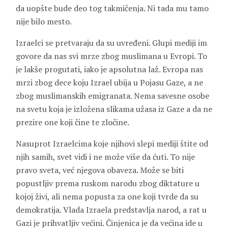
da uopšte bude deo tog takmičenja. Ni tada mu tamo
nije bilo mesto.
Izraelci se pretvaraju da su uvređeni. Glupi mediji im
govore da nas svi mrze zbog muslimana u Evropi. To
je lakše progutati, iako je apsolutna laž. Evropa nas
mrzi zbog dece koju Izrael ubija u Pojasu Gaze, a ne
zbog muslimanskih emigranata. Nema savesne osobe
na svetu koja je izložena slikama užasa iz Gaze a da ne
prezire one koji čine te zločine.
Nasuprot Izraelcima koje njihovi slepi mediji štite od
njih samih, svet vidi i ne može više da ćuti. To nije
pravo sveta, već njegova obaveza. Može se biti
popustljiv prema ruskom narodu zbog diktature u
kojoj živi, ali nema popusta za one koji tvrde da su
demokratija. Vlada Izraela predstavlja narod, a rat u
Gazi je prihvatljiv većini. Činjenica je da većina ide u