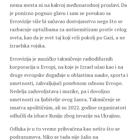
nema mesta ni na kakvoj međunarodnoj proslavi. Da
je ponizno pognuo glavu i sam se povukao sa
Evrovizije više bi sačuvao dostojanstvo nego što se
razbacuje optužbama za antisemitizam protiv celog
sveta, kao da je svet taj koji vrši pokolj po Gazi, a ne
izraelska vojska.
Evrovizija je muzičko takmičenje radiodifuznih
korporacija u Evropi, na koje je Izrael ušao kao i na
druge evropske događaje u oblastima nauke, sporta i
umetnosti, zahvaljujući posebnom odnosu Evrope.
Nedelja zadovoljstava i muzike, pa i dovoljno
umetnosti za ljubitelje ovog žanra. Takmičenje se
smatra apolitičnim, ali su 2022. godine organizatori
odlučili da izbace Rusiju zbog invazije na Ukrajinu.
Odluka je u to vreme prihvaćena kao nešto što se
podrazumeva. Niko se tada nije žalio na