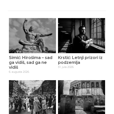
Simić: Hirošima – sad
Krstić: Letnji prizori iz
ga vidiš, sad ga ne
podzemlja
vidiš
31. jula 2026.
6. augusta 2026.