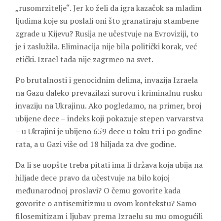
„rusomrzitelje“. Jer ko želi da igra kazačok sa mladim
ljudima koje su poslali oni što granatiraju stambene
zgrade u Kijevu? Rusija ne učestvuje na Evroviziji, to
je i zaslužila. Eliminacija nije bila politički korak, već
etički. Izrael tada nije zagrmeo na svet.
Po brutalnosti i genocidnim delima, invazija Izraela
na Gazu daleko prevazilazi surovu i kriminalnu rusku
invaziju na Ukrajinu. Ako pogledamo, na primer, broj
ubijene dece – indeks koji pokazuje stepen varvarstva
– u Ukrajini je ubijeno 659 dece u toku tri i po godine
rata, a u Gazi više od 18 hiljada za dve godine.
Da li se uopšte treba pitati ima li država koja ubija na
hiljade dece pravo da učestvuje na bilo kojoj
međunarodnoj proslavi? O čemu govorite kada
govorite o antisemitizmu u ovom kontekstu? Samo
filosemitizam i ljubav prema Izraelu su mu omogućili