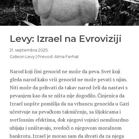
Levy: Izrael na Evroviziji
21. septembra 2025.
Gideon Levy | Prevod: Alma Ferhat
Narod koji čini genocid ne može da peva. Svet koji
gleda narod kako vrši genocid ne može pevati s njim.
Niti može da prihvati da takav narod želi da nastavi s
pevanjem kao da se ništa nije dogodilo. Činjenica da
Izrael uopšte pomišlja da na vrhuncu genocida u Gazi
učestvuje na pevačkom takmičenju, sa šljokicama i
svetlosnim efektima, dok njegovi vojnici nemilosrdno
ubijaju i uništavaju, svedoči o njegovom moralnom
bankrotu. Izrael je morao sam da shvati da za njega