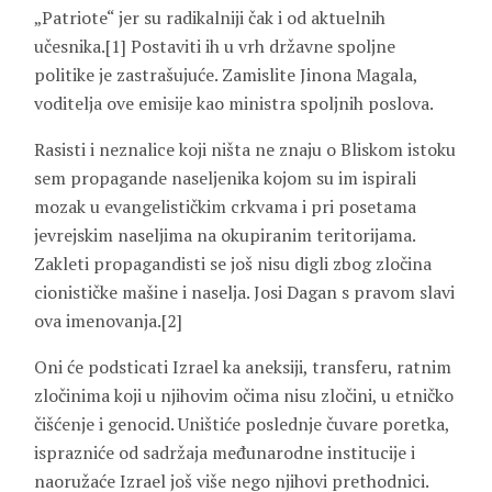
„Patriote“ jer su radikalniji čak i od aktuelnih
učesnika.[1] Postaviti ih u vrh državne spoljne
politike je zastrašujuće. Zamislite Jinona Magala,
voditelja ove emisije kao ministra spoljnih poslova.
Rasisti i neznalice koji ništa ne znaju o Bliskom istoku
sem propagande naseljenika kojom su im ispirali
mozak u evangelističkim crkvama i pri posetama
jevrejskim naseljima na okupiranim teritorijama.
Zakleti propagandisti se još nisu digli zbog zločina
cionističke mašine i naselja. Josi Dagan s pravom slavi
ova imenovanja.[2]
Oni će podsticati Izrael ka aneksiji, transferu, ratnim
zločinima koji u njihovim očima nisu zločini, u etničko
čišćenje i genocid. Uništiće poslednje čuvare poretka,
isprazniće od sadržaja međunarodne institucije i
naoružaće Izrael još više nego njihovi prethodnici.