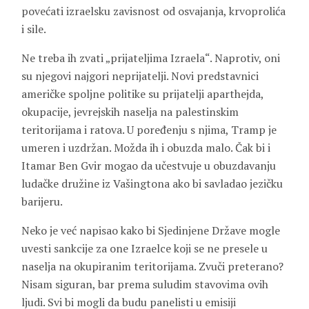
povećati izraelsku zavisnost od osvajanja, krvoprolića
i sile.
Ne treba ih zvati „prijateljima Izraela“. Naprotiv, oni
su njegovi najgori neprijatelji. Novi predstavnici
američke spoljne politike su prijatelji aparthejda,
okupacije, jevrejskih naselja na palestinskim
teritorijama i ratova. U poređenju s njima, Tramp je
umeren i uzdržan. Možda ih i obuzda malo. Čak bi i
Itamar Ben Gvir mogao da učestvuje u obuzdavanju
ludačke družine iz Vašingtona ako bi savladao jezičku
barijeru.
Neko je već napisao kako bi Sjedinjene Države mogle
uvesti sankcije za one Izraelce koji se ne presele u
naselja na okupiranim teritorijama. Zvuči preterano?
Nisam siguran, bar prema suludim stavovima ovih
ljudi. Svi bi mogli da budu panelisti u emisiji