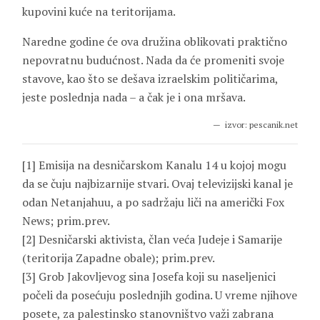
kupovini kuće na teritorijama.
Naredne godine će ova družina oblikovati praktično
nepovratnu budućnost. Nada da će promeniti svoje
stavove, kao što se dešava izraelskim političarima,
jeste poslednja nada – a čak je i ona mršava.
izvor: pescanik.net
[1] Emisija na desničarskom Kanalu 14 u kojoj mogu
da se čuju najbizarnije stvari. Ovaj televizijski kanal je
odan Netanjahuu, a po sadržaju liči na američki Fox
News; prim.prev.
[2] Desničarski aktivista, član veća Judeje i Samarije
(teritorija Zapadne obale); prim.prev.
[3] Grob Jakovljevog sina Josefa koji su naseljenici
počeli da posećuju poslednjih godina. U vreme njihove
posete, za palestinsko stanovništvo važi zabrana