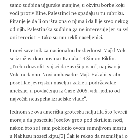
samo sudbina ujgurske manjine, u okviru borbe koju
vodi protiv Kine. Palestinci ne spadaju u tu rubriku.
Pitanje je da li on išta zna o njima i da li je sreo nekog
od njih. Palestinska sudbina ga ne interesuje jer su svi
oni teroristi – tako su mu rekli naseljenici.
I novi savetnik za nacionalnu bezbednost Majkl Volc
se izražava kao novinar Kanala 14 Šimon Riklin.
„Treba dozvoliti vojsci da završi posao“, napisao je
Volc nedavno. Novi ambasador Majk Hakabi, stalni
posetilac jevrejskih naselja i zakleti podržavalac
aneksije, u povlačenju iz Gaze 2005. vidi „jedno od
najvećih neuspeha izraelske vlade“.
Jednom se ova američka groteska naljutila što Jevreji
moraju da posećuju Josefov grob pod okriljem noći,
nakon što se i sam poklonio ovom sumnjivom mestu
u Nablusu noseći kipu.[3] Čak je rekao da razmišlja i o