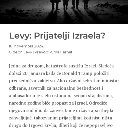
Levy: Prijatelji Izraela?
18. novembra 2024.
Gideon Levy | Prevod: Alma Ferhat
Jedna za drugom, katastrofe sustižu Izrael. Sledeća
dolazi 20. januara kada će Donald Tramp položiti
predsedničku zakletvu. Ako državni sekretar, ministar
odbrane, savetnik za nacionalnu bezbednost i
ambasador u Izraelu ostanu na svojim stajalištima,
naredne godine biće propast za Izrael. Odrediće
njegovu sudbinu da zauvek bude država aparthejda
zahvaljujući takozvanim prijateljima koji nisu ništa
drugo do trgovci krvlju, dileri koji će nepopravljivo