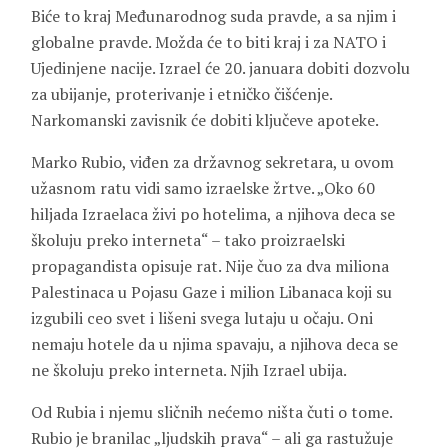
Biće to kraj Međunarodnog suda pravde, a sa njim i
globalne pravde. Možda će to biti kraj i za NATO i
Ujedinjene nacije. Izrael će 20. januara dobiti dozvolu
za ubijanje, proterivanje i etničko čišćenje.
Narkomanski zavisnik će dobiti ključeve apoteke.
Marko Rubio, viđen za državnog sekretara, u ovom
užasnom ratu vidi samo izraelske žrtve. „Oko 60
hiljada Izraelaca živi po hotelima, a njihova deca se
školuju preko interneta“ – tako proizraelski
propagandista opisuje rat. Nije čuo za dva miliona
Palestinaca u Pojasu Gaze i milion Libanaca koji su
izgubili ceo svet i lišeni svega lutaju u očaju. Oni
nemaju hotele da u njima spavaju, a njihova deca se
ne školuju preko interneta. Njih Izrael ubija.
Od Rubia i njemu sličnih nećemo ništa čuti o tome.
Rubio je branilac „ljudskih prava“ – ali ga rastužuje