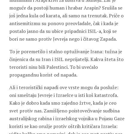
muslimani i Arapi krivi za ubistva u Sidneju. Zar je
moguće da postoji human i hrabar Arapin? Srušila se
još jedna kula od karata, ali samo na trenutak. Priče o
antisemitizmu su ponovo preovladale, čak i kada je
postalo jasno da su ubice pripadnici ISIL-a, koji se
bori ne samo protiv Jevreja nego i čitavog Zapada.
To je poremetilo i stalno optuživanje Irana: tužna je
činjenica da su Iran i ISIL neprijatelji. Kakva šteta što
teroristi nisu bili Palestinci. To bi uvećalo
propagandnu korist od napada.
Ali i teroristički napadi ove vrste mogu da posluže:
oni smeštaju Jevreje i Izraelce u isti koš katastrofa.
Kako je dobro kada smo zajedno žrtve, kada je ceo
svet protiv nas. Zamišljeno poistovećivanje sudbina
australijskog rabina i izraelskog vojnika u Pojasu Gaze
koristi se kao oružje protiv oštrih kritičara Izraela: