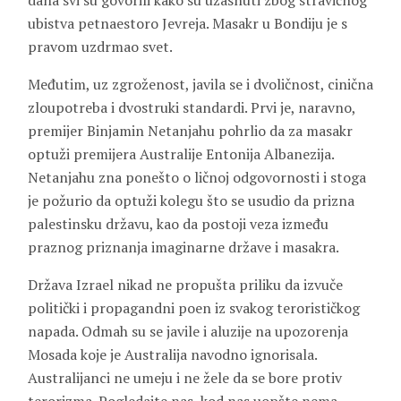
dana svi su govorili kako su užasnuti zbog stravičnog
ubistva petnaestoro Jevreja. Masakr u Bondiju je s
pravom uzdrmao svet.
Međutim, uz zgroženost, javila se i dvoličnost, cinična
zloupotreba i dvostruki standardi. Prvi je, naravno,
premijer Binjamin Netanjahu pohrlio da za masakr
optuži premijera Australije Entonija Albanezija.
Netanjahu zna ponešto o ličnoj odgovornosti i stoga
je požurio da optuži kolegu što se usudio da prizna
palestinsku državu, kao da postoji veza između
praznog priznanja imaginarne države i masakra.
Država Izrael nikad ne propušta priliku da izvuče
politički i propagandni poen iz svakog terorističkog
napada. Odmah su se javile i aluzije na upozorenja
Mosada koje je Australija navodno ignorisala.
Australijanci ne umeju i ne žele da se bore protiv