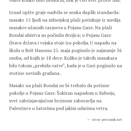
vidite koliko smo nemoćni, dok je ceo svet protiv nas.
Iznad opšte graje nadvila se senka duplih standarda:
masakr 15 ljudi na sidnejskoj plaži potiskuje iz medija
masakre užasnih razmera u Pojasu Gaze. Na plaži
Bondai ubistva su počinila dvojica; u Pojasu Gaze
čitava država i vojska stoje iza pokolja. U napadu na
školu u Beit Hanonu 25. maja poginulo je najmanje 36
osoba, od kojih je 18 dece. Koliko je takvih masakara
bilo tokom „prekida vatre“, kada je u Gazi poginulo na
stotine nevinih građana.
Masakr na plaži Bondai ne bi trebalo da potisne
pokolje u Pojasu Gaze. Šokiran napadom u Sidneju,
svet zabrinjavajućom brzinom zaboravlja na
Palestince u šatorima pod jakim udarima vetra.
izvor: pescanik.net