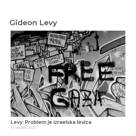
Gideon Levy
Levy: Problem je izraelska levica
Lev
31. oktobra 2023.
4. n