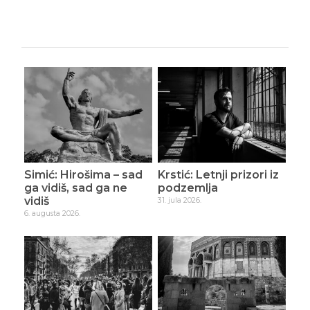
Simić: Hirošima – sad
Krstić: Letnji prizori iz
ga vidiš, sad ga ne
podzemlja
vidiš
31. jula 2026.
6. augusta 2026.