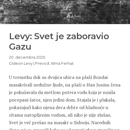
Levy: Svet je zaboravio
Gazu
20. decembra 2025.
Gideon Levy | Prevod: Alma Ferhat
U trenutku dok su dvojica ubica na plaži Bondai
masakrirali nedužne ljude, na plaži u Han Junisu žena
je pokušavala da metlom potera vodu koja je nosila
pocepani šator, njen jedini dom. Stajala je i plakala,
pokazujući kako njena deca drhte od hladnoće u
ritama natopljenim vodom, ali niko je nije slušao.
Svet je već prešao na masakr u Sidneju. Narednih