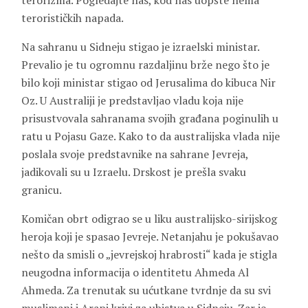
terorizma. Pogledajte nas, kod nas uopšte nema
terorističkih napada.
Na sahranu u Sidneju stigao je izraelski ministar.
Prevalio je tu ogromnu razdaljinu brže nego što je
bilo koji ministar stigao od Jerusalima do kibuca Nir
Oz. U Australiji je predstavljao vladu koja nije
prisustvovala sahranama svojih građana poginulih u
ratu u Pojasu Gaze. Kako to da australijska vlada nije
poslala svoje predstavnike na sahrane Jevreja,
jadikovali su u Izraelu. Drskost je prešla svaku
granicu.
Komičan obrt odigrao se u liku australijsko-sirijskog
heroja koji je spasao Jevreje. Netanjahu je pokušavao
nešto da smisli o „jevrejskoj hrabrosti“ kada je stigla
neugodna informacija o identitetu Ahmeda Al
Ahmeda. Za trenutak su ućutkane tvrdnje da su svi