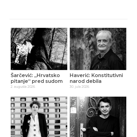
Šarčević: „Hrvatsko
Haverić: Konstitutivni
pitanje“ pred sudom
narod debila
2. augusta 2026.
30. jula 2026.