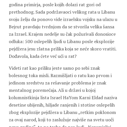
godina primirja, posle kojih dolazi rat gori od
prethodnog. Sada podržavaoci velikog rata u Libanu
svoju želju da ponovo vide izraelsku vojsku na ulazu u
Bejrut pravdaju tvrdnjom da se stvorila velika šansa
za Izrael. Krajem nedelje su čak požurivali donosioce
odluka: 500 oslepelih ljudi u Libanu posle eksplozije
pejdžera jesu zlatna prilika koja se neće skoro vratiti.
Dođavola, kada ćete već ući u rat?
Videti rat kao priliku jeste samo po sebi znak
bolesnog toka misli. Razmišljati o ratu kao prvom i
jedinom sredstvu za rešavanje problema je znak
mentalnog poremećaja. Ali u državi u kojoj
kolumnistkinja lista Israel HaYom Karni Eldad naziva
desetine ubijenih, hiljade ranjenih i stotine oslepelih
zbog eksplozije pejdžera u Libanu „retkim poklonom
za ovaj narod, koji to zaslužuje najviše na svetu uoči