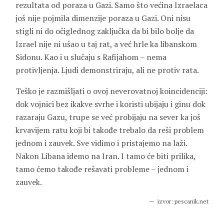
rezultata od poraza u Gazi. Samo što većina Izraelaca
još nije pojmila dimenzije poraza u Gazi. Oni nisu
stigli ni do očiglednog zaključka da bi bilo bolje da
Izrael nije ni ušao u taj rat, a već hrle ka libanskom
Sidonu. Kao i u slučaju s Rafijahom – nema
protivljenja. Ljudi demonstriraju, ali ne protiv rata.
Teško je razmišljati o ovoj neverovatnoj koincidenciji:
dok vojnici bez ikakve svrhe i koristi ubijaju i ginu dok
razaraju Gazu, trupe se već probijaju na sever ka još
krvavijem ratu koji bi takođe trebalo da reši problem
jednom i zauvek. Sve vidimo i pristajemo na laži.
Nakon Libana idemo na Iran. I tamo će biti prilika,
tamo ćemo takođe rešavati probleme – jednom i
zauvek.
izvor: pescanik.net