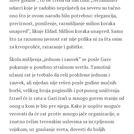
nove godine“, to ne treba da nas čudi. „Nezamislivi
udarci koje je zadobio neprijatelj na severu su tačno
ono što je ovom narodu bilo potrebno: elegancija,
preciznost, poniženje, razmišljanje milion koraka
unapred“, likuje Eldad. Million koraka unapred. Samo
što za razumnu javnost rat nije prilika ni za šta osim
za krvoproliće, razaranje i gubitke.
Škola mišljenja „jednom i zauvek“ se posle Gaze
pokazuje u posebno strašnom svetlu. Tamošnji
užasni rat je trebalo da reši probleme jednom i
zauvek, ali nijedan nije rešen posle godine mučnih
borbi, velikog broja poginulih i potpunog uništenja.
Izrael će iz rata u Gazi izaći u mnogo gorem stanju od
onog u kom je bio pre njega. Kako je uopšte moguće
verovati da će rat protiv mnogo jače organizacije, u
znatno težim terenskim uslovima sa iscrpljenom
vojskom, uz gnušanje sveta, dovesti do boljih