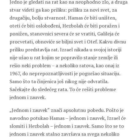
Jedno je gledati na rat kao na neophodno zlo, a druga
stvar videti ga kao priliku: priliku za novi svet, za
drugačiju, bolju stvarnost. Hamas će biti uništen,
oteti će biti oslobođeni, Hezbolah će biti poražen i
ponižen, stanovnici severa će se vratiti, Galileja će
procvetati, obnoviće se biljni svet i Otef. Kakvu divnu
priliku predstavlja rat. Izrael nikada u svojoj istoriji
nije ušao u rat kojim se popravilo stanje zemlje ili
rešio neki problem – a nekoliko ratova, kao onaj iz
1967, do neprepoznatljivosti je pogoršao situaciju.
Samo što ta činjenica još nikog nije odvratila.
Sačekajte do sledećeg rata. To će rešiti probleme
jednom i zauvek.
„Jednom i zauvek“ znači apsolutnu pobedu. Pošto je
navodno potukao Hamas – jednom i zauvek, Izrael će
slomiti i Hezbolah – jednom i zauvek. Samo što se to
jednom i zauvek stalno završava sa svega nekoliko