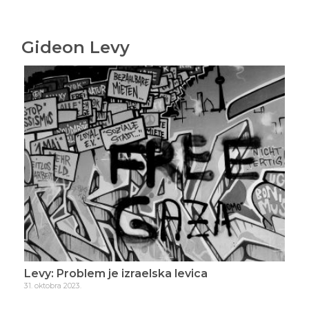
Gideon Levy
Levy: Problem je izraelska levica
Lev
31. oktobra 2023.
4. n