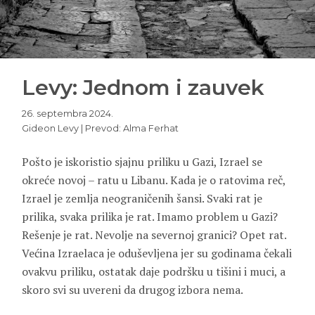
Levy: Jednom i zauvek
26. septembra 2024.
Gideon Levy | Prevod: Alma Ferhat
Pošto je iskoristio sjajnu priliku u Gazi, Izrael se
okreće novoj – ratu u Libanu. Kada je o ratovima reč,
Izrael je zemlja neograničenih šansi. Svaki rat je
prilika, svaka prilika je rat. Imamo problem u Gazi?
Rešenje je rat. Nevolje na severnoj granici? Opet rat.
Većina Izraelaca je oduševljena jer su godinama čekali
ovakvu priliku, ostatak daje podršku u tišini i muci, a
skoro svi su uvereni da drugog izbora nema.