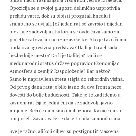
Sličan način razmišljanja vlada kod većine Izraelaca.
Opozicija se u svojoj gluposti delimično usprotivila
prekidu vatre, dok su bibisti progutali knedlu i
sramotno se uvijali. Još jedan rat se završio i nijedan
blok nije zadovoljan. Euforija se ovde čuva samo za
početke ratova, ali ne i za završetke. Ako je tako čemu
onda ova agresivna predstava? Da li je Izrael sada
bezbednije mesto? Da li je Galileja? Da li se
međunarodni status države popravio? Ekonomija?
Atmosfera u zemlji? Raspoloženje? Bar nešto?
Samo je napravljena šteta stigla do rekordnih visina.
Od prvog dana rata je bilo jasno da dva fronta neće
dovesti do bolje budućnosti. Tako je to kad idemo u
kazneni rat čiji je jedini cilj da se zadovolji javno
mnjenje. Reći će da nismo imali izbora. Kazaće da su
oni počeli. Zavaravaće se da je to bila samoodbrana.
Sve je tačno, ali koji ciljevi su postignuti? Masovna