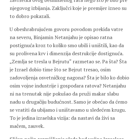
završetka ovog besmislenog rata nego što je bilo pre
njegovog izbijanja. Zaključci koje je premijer izneo su
to dobro pokazali.
U obeshrabrujućem govoru povodom prekida vatre
na severu, Binjamin Netanjahu je opisao ratna
postignuća kroz to koliko smo ubili i uništili, kao da
su prolivena krv i dimenzija destrukcije dostignuća.
„Zemlja se tresla u Bejrutu“ razmetao se. Pa šta? Šta
je Izrael dobio time što se Bejrut tresao, osim
zadovoljenja osvetničkog nagona? Šta je bilo ko dobio
osim vojne industrije i gospodara ratova? Netanjahu
ni na trenutak nije pokušao da pruži makar slabu
nadu u drugačiju budućnost. Samo je obećao da ćemo
se vratiti da ubijamo i uništavamo u sledećem krugu.
To je jedina izraelska vizija: da nastavi da živi sa
mačem, zauvek.