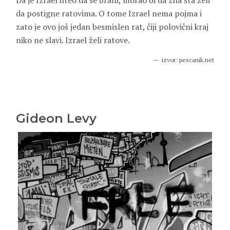
Da je Izrael hteo da se brani, morao bi da zna šta želi
da postigne ratovima. O tome Izrael nema pojma i
zato je ovo još jedan besmislen rat, čiji polovični kraj
niko ne slavi. Izrael želi ratove.
izvor: pescanik.net
Gideon Levy