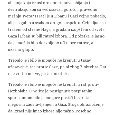
ubijanja koja će uskoro doneti nova ubijanja i
destrukciju koji su već izazvali goruću i pravednu
mržnju sveta? Izrael je u Libanu i Gazi vojno pobedio,
ali je izgubio u svakom drugom aspektu. Čelni ljudi su
traženi od strane Haga, a građani izopšteni od sveta.
Gaza i Liban su bili ratovi izbora. Od početka je jasno
da je možda bilo dozvoljeno ući u ove ratove, ali i
užasno glupo.
Trebalo je i bilo je moguće ne krenuti u takav
užasavajući rat protiv Gaze, pa ni zbog 7. oktobra. Rat
nije vratio mrtve, pa čak ni otete.
Trebalo je i bilo je moguće ne krenuti u rat protiv
Hezbolaha. Ono što je postignuto potpisanim
sporazumom bilo je moguće postići bez rata:
njegovim zaustavljanjem u Gazi. Stoga obrazloženje
da Izrael nije imao izbora nije tačno. Posebno