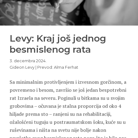
Levy: Kraj još jednog
besmislenog rata
3. decembra 2024.
Gideon Levy | Prevod: Alma Ferhat
Sa minimalnim protivljenjem i izvesnom gorčinom, a
povremeno i besom, završio se još jedan bespotrebni
rat Izraela na severu. Poginuli u bitkama su u svojim
grobovima – očuvana je stalna proporcija od oko 4
hiljade prema sto – ranjeni su na rehabilitaciji,
ožalošćeni tuguju u postraumatskom šoku, kuće su u
ruševinama i ništa na svetu nije bolje nakon