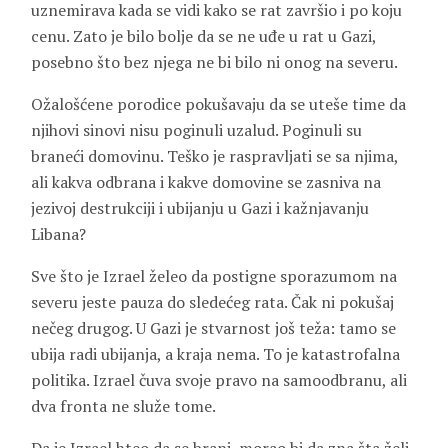
uznemirava kada se vidi kako se rat završio i po koju
cenu. Zato je bilo bolje da se ne uđe u rat u Gazi,
posebno što bez njega ne bi bilo ni onog na severu.
Ožalošćene porodice pokušavaju da se uteše time da
njihovi sinovi nisu poginuli uzalud. Poginuli su
braneći domovinu. Teško je raspravljati se sa njima,
ali kakva odbrana i kakve domovine se zasniva na
jezivoj destrukciji i ubijanju u Gazi i kažnjavanju
Libana?
Sve što je Izrael želeo da postigne sporazumom na
severu jeste pauza do sledećeg rata. Čak ni pokušaj
nečeg drugog. U Gazi je stvarnost još teža: tamo se
ubija radi ubijanja, a kraja nema. To je katastrofalna
politika. Izrael čuva svoje pravo na samoodbranu, ali
dva fronta ne služe tome.