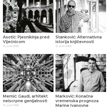
Asotić: Pjesnikinja pred
Stanković: Alternativna
Vijećnicom
istorija književnosti
15. juna 2026.
12. juna 2026.
Memić: Gaudí, arhitekt
Marković: Konačna
neiscrpne genijalnosti
vremenska prognoza
Marine Ivanovne
10. juna 2026.