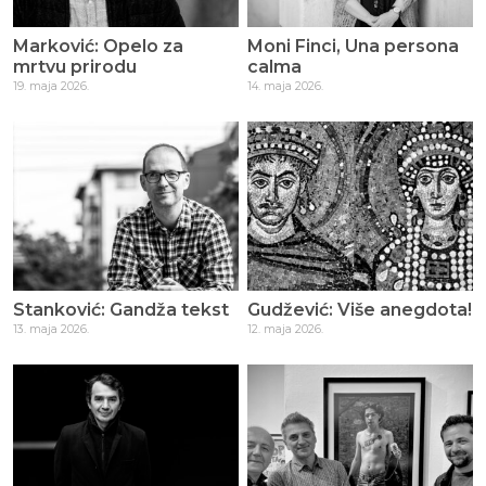
Marković: Opelo za
Moni Finci, Una persona
mrtvu prirodu
calma
19. maja 2026.
14. maja 2026.
Stanković: Gandža tekst
Gudžević: Više anegdota!
13. maja 2026.
12. maja 2026.