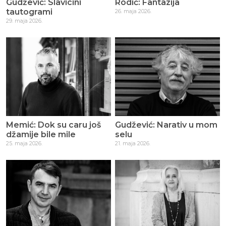
Gudžević: Slavicini
Rodić: Fantazija
tautogrami
26. maja 2026.
29. maja 2026.
Memić: Dok su caru još
Gudžević: Narativ u mom
džamije bile mile
selu
25. maja 2026.
21. maja 2026.