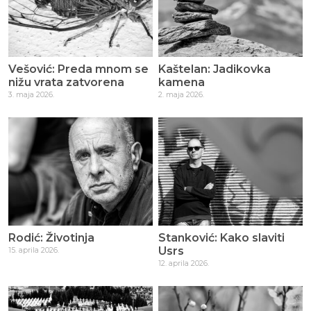
Vešović: Preda mnom se
Kaštelan: Jadikovka
nižu vrata zatvorena
kamena
3. maja 2026.
2. maja 2026.
Rodić: Životinja
Stanković: Kako slaviti
Usrs
15. aprila 2026.
12. aprila 2026.