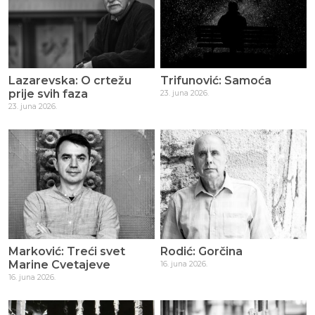
Lazarevska: O crtežu
Trifunović: Samoća
prije svih faza
23. juna 2026.
23. juna 2026.
Marković: Treći svet
Rodić: Gorčina
Marine Cvetajeve
16. juna 2026.
16. juna 2026.