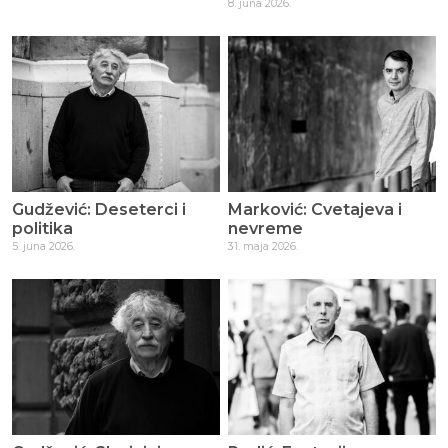
8. juna 2026.
Gudžević: Deseterci i
Marković: Cvetajeva i
politika
nevreme
5. juna 2026.
31. maja 2026.