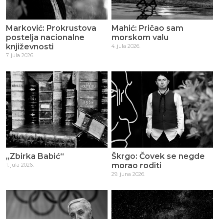
Marković: Prokrustova
Mahić: Pričao sam
postelja nacionalne
morskom valu
književnosti
4. jula 2026.
7. jula 2026.
„Zbirka Babić“
Škrgo: Čovek se negde
morao roditi
1. jula 2026.
29. juna 2026.