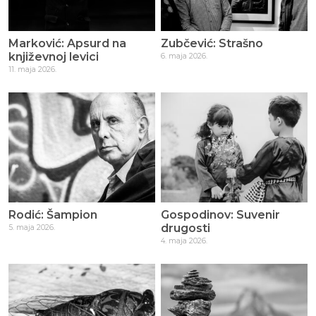
Marković: Apsurd na
Zubčević: Strašno
književnoj levici
6. maja 2026.
11. maja 2026.
Rodić: Šampion
Gospodinov: Suvenir
drugosti
5. maja 2026.
4. maja 2026.