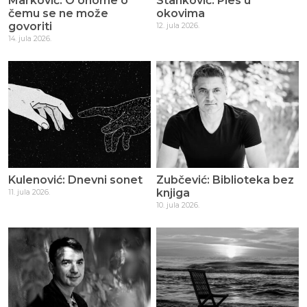
Marković: O onome o
Stanković: Ples u
čemu se ne može
okovima
govoriti
12. jula 2026.
14. jula 2026.
Kulenović: Dnevni sonet
Zubčević: Biblioteka bez
knjiga
11. jula 2026.
10. jula 2026.