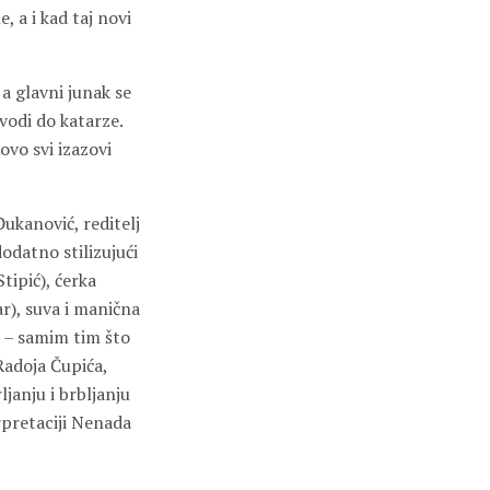
, a i kad taj novi
 a glavni junak se
vodi do katarze.
ovo svi izazovi
Đukanović, reditelj
datno stilizujući
tipić), ćerka
ar), suva i manična
u – samim tim što
Radoja Čupića,
janju i brbljanju
rpretaciji Nenada