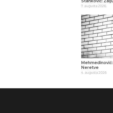
Stanković: Zalju
7. augusta 2026.
Mehmedinović: 
Neretve
4. augusta 2026.