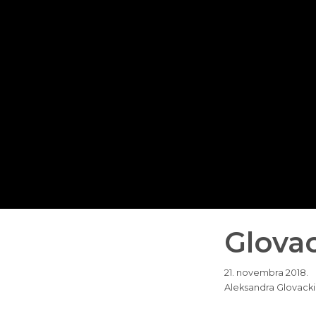
Glova
21. novembra 2018.
Aleksandra Glovacki