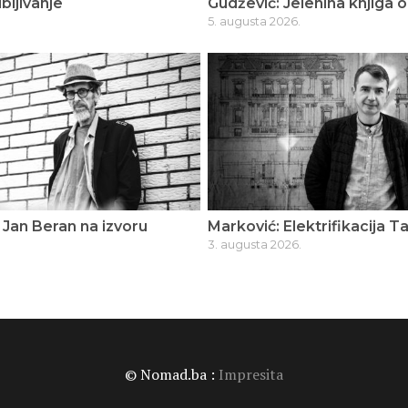
bljivanje
Gudžević: Jelenina knjiga o
5. augusta 2026.
Jan Beran na izvoru
Marković: Elektrifikacija T
3. augusta 2026.
© Nomad.ba :
Impresita