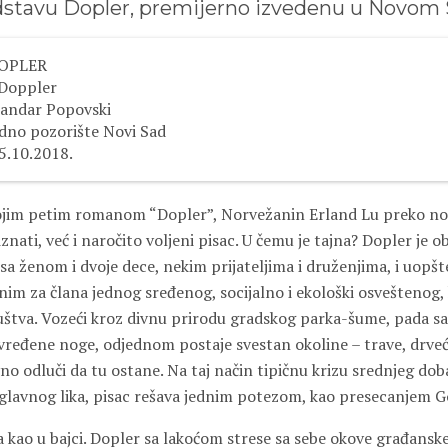
dstavu Dopler, premijerno izvedenu u Novom 
DOPLER
 Doppler
sandar Popovski
dno pozorište Novi Sad
5.10.2018.
ojim petim romanom “Dopler”, Norvežanin Erland Lu preko noć
nati, već i naročito voljeni pisac. U čemu je tajna? Dopler je ob
sa ženom i dvoje dece, nekim prijateljima i druženjima, i uopš
nim za člana jednog sređenog, socijalno i ekološki osveštenog, 
štva. Vozeći kroz divnu prirodu gradskog parka-šume, pada sa b
vređene noge, odjednom postaje svestan okoline – trave, drveća
o odluči da tu ostane. Na taj način tipičnu krizu srednjeg dob
glavnog lika, pisac rešava jednim potezom, kao presecanjem G
a kao u bajci. Dopler sa lakoćom strese sa sebe okove građansk