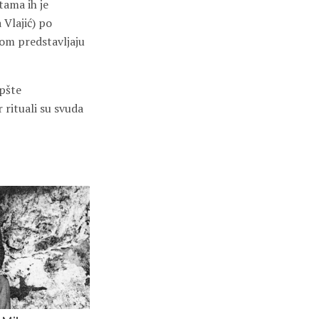
tama ih je
 Vlajić) po
rom predstavljaju
opšte
 rituali su svuda