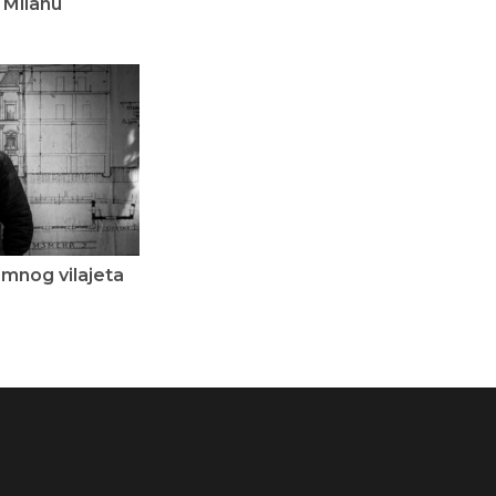
 Milanu
amnog vilajeta