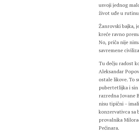
usvoji jednog malo
život uđe u rutinu
Žanrovski bajka, j
kreće ravno prema
No, priča nije nim
savremene civiliza
Tu dečju radost ko
Aleksandar Popovs
ostale likove. To 
pubertetlijka i si
razredna Jovane B
nisu tipični – im
konzervativca sa 
provalnika Milora
Pećinara.