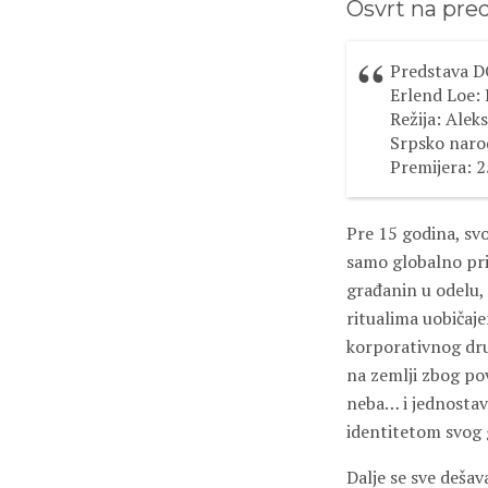
Osvrt na pre
Predstava 
Erlend Loe:
Režija: Alek
Srpsko naro
Premijera: 2
Pre 15 godina, sv
samo globalno priz
građanin u odelu, 
ritualima uobičaje
korporativnog dru
na zemlji zbog po
neba… i jednostavn
identitetom svog 
Dalje se sve dešav