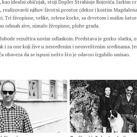
 kao idealni običnjak, stoji Dopler Strahinje Bojovića. Jarkim cr
 realizovavši njihov životni prostor (dekor i kostim Magdalena
i. Tri živopisne, velike, zelene kocke, sa drvetom i malim šato
su odmah sive, nimalo živopisne, plohe grada.
 slobode rezultira novim odlaskom. Predstava je gorko-slatka, 
 i za one koji žive u nesređenim i neosveštenim sredinama. Jer
juća obaveza da se ispuni nešto što je odavno izgubilo smisao.