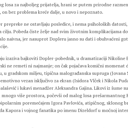
g losa za najboljeg prijatelja, hrani se putem prirodne razmene
, on bez problema kreće dalje, u novo i nepoznato.
er prepreke ne ostavljaju posledice, i nema psiholoških datosti,
 cilju. Pobeda čiste želje nad svim životnim komplikacijama do
alo naivna, jer nasuprot Dopleru jasno su dati i obuhvaćeni got
cije.
ju izaziva bajkoviti Dopler-pobednik, u dramatizaciji Nikoline 
ki ne remeti ni najmanje; on čak pojačava komični momenat do
su, u gradskom miljeu, tipična malograđanska supruga (Jovana S
n emotivno vezan isključivo za ekran (Isidora Vlček i Nikola Pud
alašević i lukavi menadžer Aleksandra Gajina. Likovi iz šume s
ali mnogo više prostora, počevši od malog losa prešarmantnog 
bipolarnim poremećajem Igora Pavlovića, atipičnog, sklonog brl
da Kapora i vojnog fanatika po imenu Dizeldorf u moćnoj inte