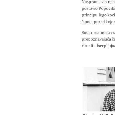
Naspram svih njih,
postavio Popovski,
principu lego kock
šumu, pored koje 
Sudar realnosti i
prepoznavajuća čak
rituali – iscrplju