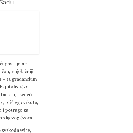
Sadu.
i postaje ne
ičan, najobičniji
te – sa građanskim
kapitalističko-
icikla, i sedeći
, ptičjeg cvrkuta,
a i potrage za
ordijevog čvora.
e svakodnevice,