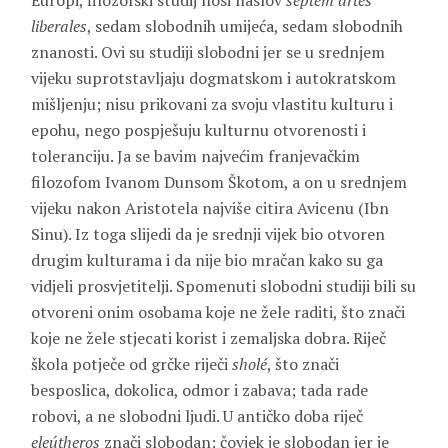
Europi, filozofski studij nosi naslov
septem artes
liberales
, sedam slobodnih umijeća, sedam slobodnih
znanosti. Ovi su studiji slobodni jer se u srednjem
vijeku suprotstavljaju dogmatskom i autokratskom
mišljenju; nisu prikovani za svoju vlastitu kulturu i
epohu, nego pospješuju kulturnu otvorenosti i
toleranciju. Ja se bavim najvećim franjevačkim
filozofom Ivanom Dunsom Škotom, a on u srednjem
vijeku nakon Aristotela najviše citira Avicenu (Ibn
Sinu). Iz toga slijedi da je srednji vijek bio otvoren
drugim kulturama i da nije bio mračan kako su ga
vidjeli prosvjetitelji. Spomenuti slobodni studiji bili su
otvoreni onim osobama koje ne žele raditi, što znači
koje ne žele stjecati korist i zemaljska dobra. Riječ
škola potječe od grčke riječi
sholé
, što znači
besposlica, dokolica, odmor i zabava; tada rade
robovi, a ne slobodni ljudi. U antičko doba riječ
eleútheros
znači slobodan; čovjek je slobodan jer je