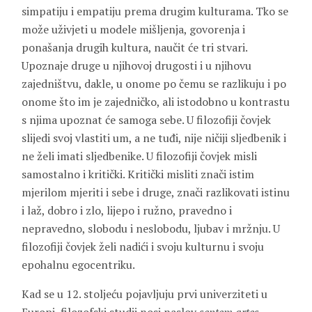
simpatiju i empatiju prema drugim kulturama. Tko se
može uživjeti u modele mišljenja, govorenja i
ponašanja drugih kultura, naučit će tri stvari.
Upoznaje druge u njihovoj drugosti i u njihovu
zajedništvu, dakle, u onome po čemu se razlikuju i po
onome što im je zajedničko, ali istodobno u kontrastu
s njima upoznat će samoga sebe. U filozofiji čovjek
slijedi svoj vlastiti um, a ne tuđi, nije ničiji sljedbenik i
ne želi imati sljedbenike. U filozofiji čovjek misli
samostalno i kritički. Kritički misliti znači istim
mjerilom mjeriti i sebe i druge, znači razlikovati istinu
i laž, dobro i zlo, lijepo i ružno, pravedno i
nepravedno, slobodu i neslobodu, ljubav i mržnju. U
filozofiji čovjek želi nadići i svoju kulturnu i svoju
epohalnu egocentriku.
Kad se u 12. stoljeću pojavljuju prvi univerziteti u