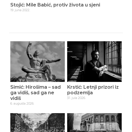
Stojić: Mile Babić, protiv života u sjeni
Sto
19. juna 2022.
1. ok
Simić: Hirošima – sad
Krstić: Letnji prizori iz
ga vidiš, sad ga ne
podzemlja
vidiš
31. jula 2026.
6. augusta 2026.