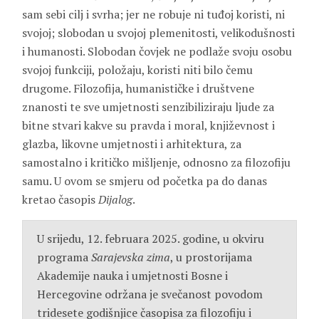
sam sebi cilj i svrha; jer ne robuje ni tuđoj koristi, ni
svojoj; slobodan u svojoj plemenitosti, velikodušnosti
i humanosti. Slobodan čovjek ne podlaže svoju osobu
svojoj funkciji, položaju, koristi niti bilo čemu
drugome. Filozofija, humanističke i društvene
znanosti te sve umjetnosti senzibiliziraju ljude za
bitne stvari kakve su pravda i moral, književnost i
glazba, likovne umjetnosti i arhitektura, za
samostalno i kritičko mišljenje, odnosno za filozofiju
samu. U ovom se smjeru od početka pa do danas
kretao časopis
Dijalog
.
U srijedu, 12. februara 2025. godine, u okviru
programa
Sarajevska zima
, u prostorijama
Akademije nauka i umjetnosti Bosne i
Hercegovine održana je svečanost povodom
tridesete godišnjice časopisa za filozofiju i