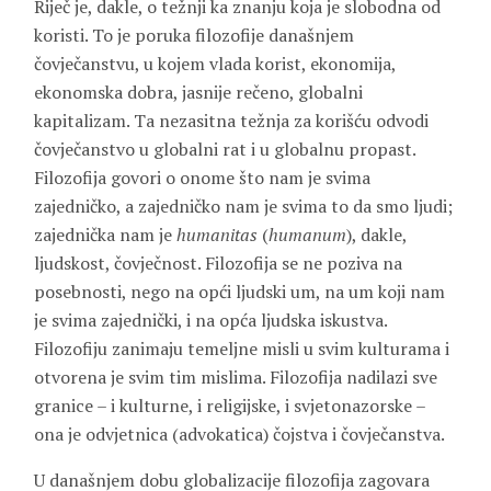
Riječ je, dakle, o težnji ka znanju koja je slobodna od
koristi. To je poruka filozofije današnjem
čovječanstvu, u kojem vlada korist, ekonomija,
ekonomska dobra, jasnije rečeno, globalni
kapitalizam. Ta nezasitna težnja za korišću odvodi
čovječanstvo u globalni rat i u globalnu propast.
Filozofija govori o onome što nam je svima
zajedničko, a zajedničko nam je svima to da smo ljudi;
zajednička nam je
humanitas
(
humanum
), dakle,
ljudskost, čovječnost. Filozofija se ne poziva na
posebnosti, nego na opći ljudski um, na um koji nam
je svima zajednički, i na opća ljudska iskustva.
Filozofiju zanimaju temeljne misli u svim kulturama i
otvorena je svim tim mislima. Filozofija nadilazi sve
granice – i kulturne, i religijske, i svjetonazorske –
ona je odvjetnica (advokatica) čojstva i čovječanstva.
U današnjem dobu globalizacije filozofija zagovara