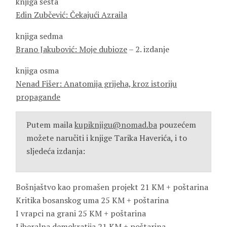
knjiga šesta
Edin Zubčević: Čekajući Azraila
knjiga sedma
Brano Jakubović: Moje dubioze
– 2. izdanje
knjiga osma
Nenad Fišer: Anatomija grijeha, kroz istoriju
propagande
Putem maila
kupiknjigu@nomad.ba
pouzećem
možete naručiti i knjige Tarika Haverića, i to
sljedeća izdanja:
Bošnjaštvo kao promašen projekt 21 KM + poštarina
Kritika bosanskog uma 25 KM + poštarina
I vrapci na grani 25 KM + poštarina
Liberalna demokratija 21 KM + poštarina