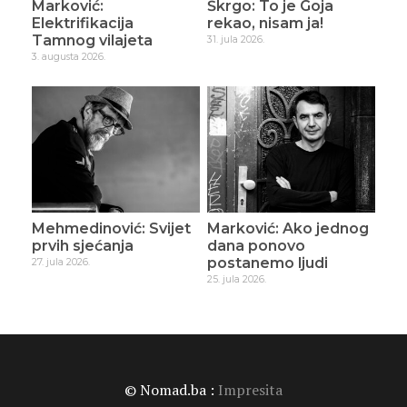
Marković:
Škrgo: To je Goja
Elektrifikacija
rekao, nisam ja!
Tamnog vilajeta
31. jula 2026.
3. augusta 2026.
Mehmedinović: Svijet
Marković: Ako jednog
prvih sjećanja
dana ponovo
postanemo ljudi
27. jula 2026.
25. jula 2026.
© Nomad.ba :
Impresita