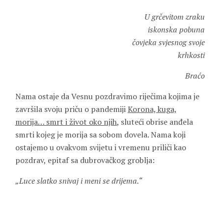
U grčevitom zraku
iskonska pobuna
čovjeka svjesnog svoje
krhkosti
Braćo
Nama ostaje da Vesnu pozdravimo riječima kojima je
završila svoju priču o pandemiji
Korona, kuga,
morija… smrt i život oko njih
, sluteći obrise anđela
smrti kojeg je morija sa sobom dovela. Nama koji
ostajemo u ovakvom svijetu i vremenu priliči kao
pozdrav, epitaf sa dubrovačkog groblja:
„Luce slatko snivaj i meni se drijema.“