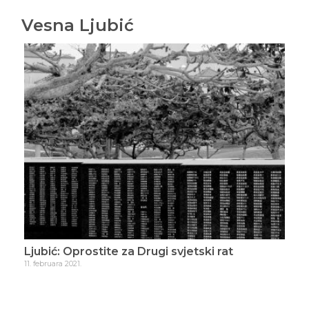
Vesna Ljubić
oko
Ljubić: Oprostite za Drugi svjetski rat
Lju
nji
11. februara 2021.
1. se