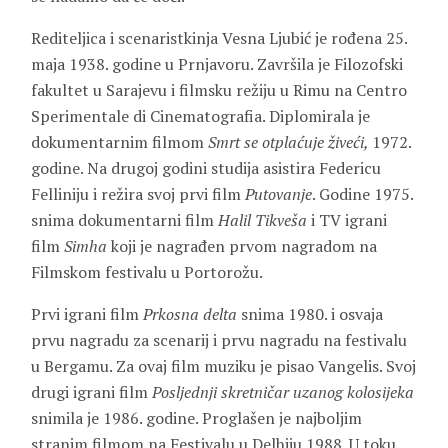
Rediteljica i scenaristkinja Vesna Ljubić je rođena 25.
maja 1938. godine u Prnjavoru. Završila je Filozofski
fakultet u Sarajevu i filmsku režiju u Rimu na Centro
Sperimentale di Cinematografia. Diplomirala je
dokumentarnim filmom
Smrt se otplaćuje živeći,
1972.
godine. Na drugoj godini studija asistira Federicu
Felliniju i režira svoj prvi film
Putovanje
. Godine 1975.
snima dokumentarni film
Halil Tikveša
i TV igrani
film
Simha
koji je nagrađen prvom nagradom na
Filmskom festivalu u Portorožu.
Prvi igrani film
Prkosna
delta
snima 1980. i osvaja
prvu nagradu za scenarij i prvu nagradu na festivalu
u Bergamu. Za ovaj film muziku je pisao Vangelis. Svoj
drugi igrani film
P
osljednji skretničar uzanog kolosijeka
snimila je 1986. godine. Proglašen je najboljim
stranim filmom na Festivalu u Delhiju 1988. U toku