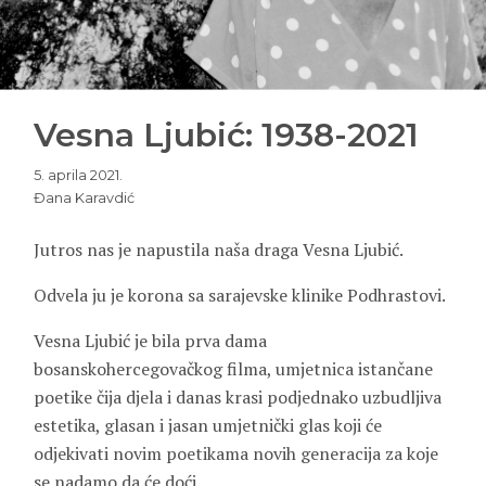
Vesna Ljubić: 1938-2021
5. aprila 2021.
Đana Karavdić
Jutros nas je napustila naša draga Vesna Ljubić.
Odvela ju je korona sa sarajevske klinike Podhrastovi.
Vesna Ljubić je bila prva dama
bosanskohercegovačkog filma, umjetnica istančane
poetike čija djela i danas krasi podjednako uzbudljiva
estetika, glasan i jasan umjetnički glas koji će
odjekivati novim poetikama novih generacija za koje
se nadamo da će doći.