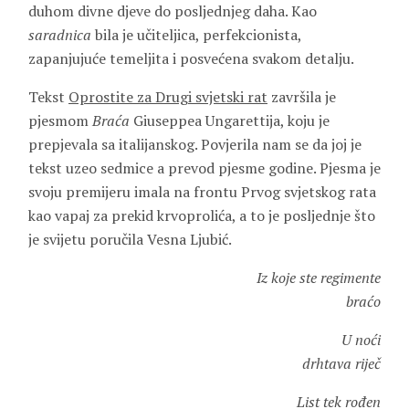
duhom divne djeve do posljednjeg daha. Kao
saradnica
bila je učiteljica, perfekcionista,
zapanjujuće temeljita i posvećena svakom detalju.
Tekst
Oprostite za Drugi svjetski rat
završila je
pjesmom
Braća
Giuseppea Ungarettija, koju je
prepjevala sa italijanskog. Povjerila nam se da joj je
tekst uzeo sedmice a prevod pjesme godine. Pjesma je
svoju premijeru imala na frontu Prvog svjetskog rata
kao vapaj za prekid krvoprolića, a to je posljednje što
je svijetu poručila Vesna Ljubić.
Iz koje ste regimente
braćo
U noći
drhtava riječ
List tek rođen