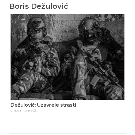
Boris Dežulović
Dežulović: Uzavrele strasti
Dež
6. novembra 2021.
23. n