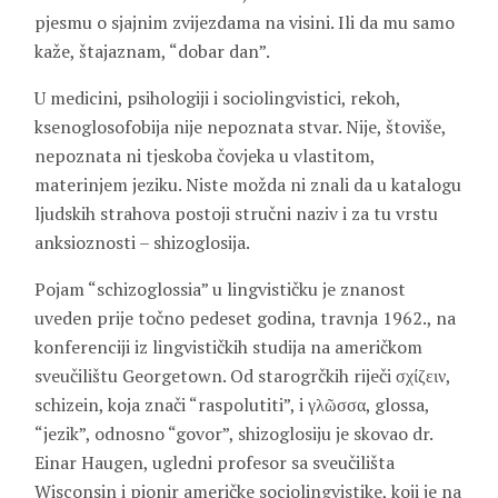
pjesmu o sjajnim zvijezdama na visini. Ili da mu samo
kaže, štajaznam, “dobar dan”.
U medicini, psihologiji i sociolingvistici, rekoh,
ksenoglosofobija nije nepoznata stvar. Nije, štoviše,
nepoznata ni tjeskoba čovjeka u vlastitom,
materinjem jeziku. Niste možda ni znali da u katalogu
ljudskih strahova postoji stručni naziv i za tu vrstu
anksioznosti – shizoglosija.
Pojam “schizoglossia” u lingvističku je znanost
uveden prije točno pedeset godina, travnja 1962., na
konferenciji iz lingvističkih studija na američkom
sveučilištu Georgetown. Od starogrčkih riječi σχίζειν,
schizein, koja znači “raspolutiti”, i γλῶσσα, glossa,
“jezik”, odnosno “govor”, shizoglosiju je skovao dr.
Einar
Haugen
, ugledni profesor sa sveučilišta
Wisconsin i pionir američke sociolingvistike, koji je na