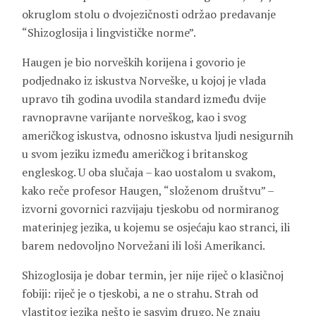
okruglom stolu o dvojezičnosti održao predavanje
“Shizoglosija i lingvističke norme”.
Haugen je bio norveških korijena i govorio je
podjednako iz iskustva Norveške, u kojoj je vlada
upravo tih godina uvodila standard između dvije
ravnopravne varijante norveškog, kao i svog
američkog iskustva, odnosno iskustva ljudi nesigurnih
u svom jeziku između američkog i britanskog
engleskog. U oba slučaja – kao uostalom u svakom,
kako reče profesor Haugen, “složenom društvu” –
izvorni govornici razvijaju tjeskobu od normiranog
materinjeg jezika, u kojemu se osjećaju kao stranci, ili
barem nedovoljno Norvežani ili loši Amerikanci.
Shizoglosija je dobar termin, jer nije riječ o klasičnoj
fobiji: riječ je o tjeskobi, a ne o strahu. Strah od
vlastitog jezika nešto je sasvim drugo. Ne znaju