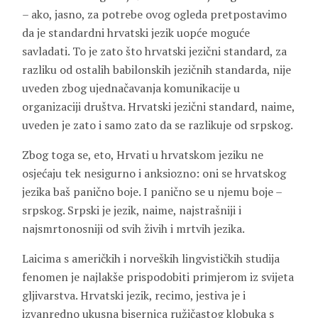
– ako, jasno, za potrebe ovog ogleda pretpostavimo
da je standardni hrvatski jezik uopće moguće
savladati. To je zato što hrvatski jezični standard, za
razliku od ostalih babilonskih jezičnih standarda, nije
uveden zbog ujednačavanja komunikacije u
organizaciji društva. Hrvatski jezični standard, naime,
uveden je zato i samo zato da se razlikuje od srpskog.
Zbog toga se, eto, Hrvati u hrvatskom jeziku ne
osjećaju tek nesigurno i anksiozno: oni se hrvatskog
jezika baš panično boje. I panično se u njemu boje –
srpskog. Srpski je jezik, naime, najstrašniji i
najsmrtonosniji od svih živih i mrtvih jezika.
Laicima s američkih i norveških lingvističkih studija
fenomen je najlakše prispodobiti primjerom iz svijeta
gljivarstva. Hrvatski jezik, recimo, jestiva je i
izvanredno ukusna bisernica ružičastog klobuka s