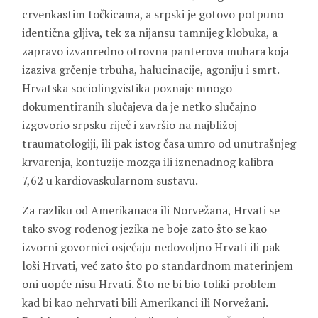
crvenkastim točkicama, a srpski je gotovo potpuno
identična gljiva, tek za nijansu tamnijeg klobuka, a
zapravo izvanredno otrovna panterova muhara koja
izaziva grčenje trbuha, halucinacije, agoniju i smrt.
Hrvatska sociolingvistika poznaje mnogo
dokumentiranih slučajeva da je netko slučajno
izgovorio srpsku riječ i završio na najbližoj
traumatologiji, ili pak istog časa umro od unutrašnjeg
krvarenja, kontuzije mozga ili iznenadnog kalibra
7,62 u kardiovaskularnom sustavu.
Za razliku od Amerikanaca ili Norvežana, Hrvati se
tako svog rođenog jezika ne boje zato što se kao
izvorni govornici osjećaju nedovoljno Hrvati ili pak
loši Hrvati, već zato što po standardnom materinjem
oni uopće nisu Hrvati. Što ne bi bio toliki problem
kad bi kao nehrvati bili Amerikanci ili Norvežani.