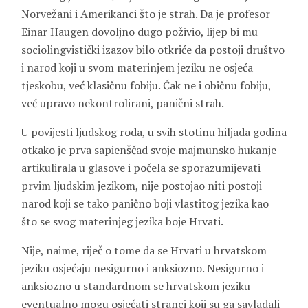
Norvežani i Amerikanci što je strah. Da je profesor
Einar Haugen dovoljno dugo poživio, lijep bi mu
sociolingvistički izazov bilo otkriće da postoji društvo
i narod koji u svom materinjem jeziku ne osjeća
tjeskobu, već klasičnu fobiju. Čak ne i običnu fobiju,
već upravo nekontrolirani, panični strah.
U povijesti ljudskog roda, u svih stotinu hiljada godina
otkako je prva sapienščad svoje majmunsko hukanje
artikulirala u glasove i počela se sporazumijevati
prvim ljudskim jezikom, nije postojao niti postoji
narod koji se tako panično boji vlastitog jezika kao
što se svog materinjeg jezika boje Hrvati.
Nije, naime, riječ o tome da se Hrvati u hrvatskom
jeziku osjećaju nesigurno i anksiozno. Nesigurno i
anksiozno u standardnom se hrvatskom jeziku
eventualno mogu osjećati stranci koji su ga savladali