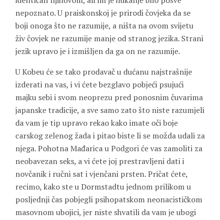
identičan njihovom, ali im je hukanje bilo posve
nepoznato. U praiskonskoj je prirodi čovjeka da se
boji onoga što ne razumije, a ništa na ovom svijetu
živ čovjek ne razumije manje od stranog jezika. Strani
jezik upravo je i izmišljen da ga on ne razumije.
U Kobeu će se tako prodavač u dućanu najstrašnije
izderati na vas, i vi ćete bezglavo pobjeći psujući
majku sebi i svom neoprezu pred ponosnim čuvarima
japanske tradicije, a sve samo zato što niste razumjeli
da vam je tip upravo rekao kako imate oči boje
carskog zelenog žada i pitao biste li se možda udali za
njega. Pohotna Mađarica u Podgori će vas zamoliti za
neobavezan seks, a vi ćete joj prestravljeni dati i
novčanik i ručni sat i vjenčani prsten. Pričat ćete,
recimo, kako ste u Dormstadtu jednom prilikom u
posljednji čas pobjegli psihopatskom neonacističkom
masovnom ubojici, jer niste shvatili da vam je ubogi