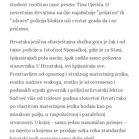
student recitirao rane pesme
Tina Ujevića
. O
nesretnim Hrvatima na čije najobičnije “prijatno” ili
“zdravo” policija blokira uži centar grada da i ne
pričamo.
Hrvatska jezična obavještajna služba gora je čak i od
tajne policije u Istočnoj Njemačkoj, gdje je za Stasi,
špijunirajući pola nacije, ipak radila samo polovica
stanovnika. U Hrvatskoj, svi špijuniraju sve.
Prestravljen od opasnog i strašnog materinjeg jezika,
svatko nadzire svakoga, svatko je istovremeno i
podmukli srpski govornik i prilježni hrvatski lektor.
Sad već više od trideset godina zlosretni Hrvati tako
po vlastitom materinjem jeziku hodaju kao po
minskom polju, u raspolućenoj i paralelnoj
stvarnosti. U kojoj – samo jedan nasumičan primjer –
za mjesto u kojemu se prodaje neka roba standardni
hrvatski jezik poznaje samo dvije riječi,