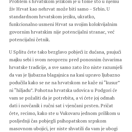
Problem s hrvatskom jezikom je u tome što u njemu
živ Hrvat kao nehrvat može biti samo – Srbin. U
standardnom hrvatskom jeziku, ukratko,
funkcionalno usmeni Hrvat sa svojim kolokvijalnim
govornim hrvatskim nije potencijalni stranac, već
potencijalni četnik.
U Splitu ćete tako bezglavo pobjeći iz dućana, psujući
majku sebi i svom neoprezu pred ponosnim čuvarima
hrvatske tradicije, a sve samo zato što niste razumjeli
da vas je ljubazna blagajnica na kasi upravo ljubazno
podučila kako se ne na hrvatskom ne kaže ni “kusur”
ni “hiljadu”. Pohotna hrvatska udovica u Podgori će
vam se požaliti da je potrebita, a vi ćete joj odmah
dati i novčanik i ručni sat i vjenčani prsten. Pričat
ćete, recimo, kako ste u Vukovaru jednom prilikom u
posljednji čas pobjegli psihopatskom srpskom
masovnom ubojici, jer niste shvatili da vam je ubogi