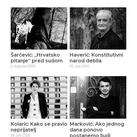
Šarčević: „Hrvatsko
Haverić: Konstitutivni
pitanje“ pred sudom
narod debila
2. augusta 2026.
30. jula 2026.
Kolarić: Kako se pravio
Marković: Ako jednog
neprijatelj
dana ponovo
postanemo ljudi
26. jula 2026.