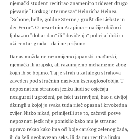
njemački student recitirao znamenito trideset drugo
pjevanje “Lirskog intermezza”
Heinricha
Heinea
,
“Schöne, helle, goldne Sterne / grüßt die Liebste in
der Ferne”. O nesretnim Arapima – na čije obično i
ljubazno “dobar dan” ili “doviđenja” policija blokira
uži centar grada – da i ne pričamo.
Danas možda ne razumijemo japanski, mađarski,
njemački ili arapski, ali razumijemo mehanizme zbog
kojih ih se bojimo. Taj je strah u katalogu strahova
zaveden pod stručnim nazivom ksenoglosofobija. U
nepoznatom stranom jeziku ljudi se osjećaju
nesigurni i ugroženi, pa čak i ustravljeni, kao u divljoj
džungli u kojoj je svaka tuđa riječ opasna i krvožedna
zvijer. Nitko nikad, primijetili ste to, začuvši posve
nepoznati jezik nije pomislio kako mu je stranac
upravo rekao kako ima oči boje carskog zelenog žada,
ili da želi neobavezan seks, ili da mu recitira lirsku