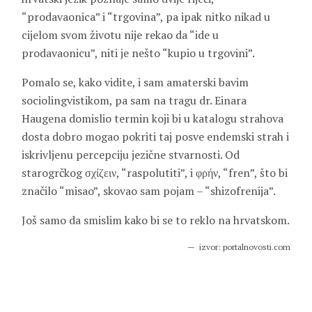
“prodavaonica” i “trgovina”, pa ipak nitko nikad u
cijelom svom životu nije rekao da “ide u
prodavaonicu”, niti je nešto “kupio u trgovini”.
Pomalo se, kako vidite, i sam amaterski bavim
sociolingvistikom, pa sam na tragu dr. Einara
Haugena domislio termin koji bi u katalogu strahova
dosta dobro mogao pokriti taj posve endemski strah i
iskrivljenu percepciju jezične stvarnosti. Od
starogrčkog σχίζειν, “raspolutiti”, i φρήν, “fren”, što bi
značilo “misao”, skovao sam pojam – “shizofrenija”.
Još samo da smislim kako bi se to reklo na hrvatskom.
izvor: portalnovosti.com