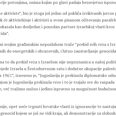
kcije potonjima, onima kojim po glavi padaju bezuvjetno ispo
e aktiviste”, bio je stoga još jedan od pokliča izvikivanih jutros
k će aktivistkinje i aktivisti u svom pisanom očitovanju paral
”pokazala kao dosljedan i pouzdan partner izraelskoj vlasti kroz
ida”.
i svojim građanskim neposluhom traže ”prekid svih veza s Iz
nih do energetskih i obrazovnih, i hitno zaustavljanje genocida
i na to da prekid veza s Izraelom nije nepoznanica u našoj politič
bjede Izraela u Šestodnevnom ratu i dodatne okupacije palestin
nja 1967.”, izneseno je, ”Jugoslavija je prekinula diplomatske od
ojom je Jugoslavija prekinula veze i to je trajalo sve do raspada 
 već tražimo nužno i jedino ispravno za mogućnost budućnosti
tnije, opet neće trgnuti hrvatske vlasti iz ignorancije te nastoj
a genocid kojem se još ne vidi kraja, ali demonstracije za slobod