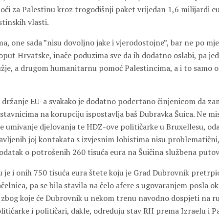
i za Palestinu kroz trogodišnji paket vrijedan 1,6 milijardi e
tinskih vlasti.
ma, one sada ”nisu dovoljno jake i vjerodostojne”, bar ne po mje
poput Hrvatske, inače poduzima sve da ih dodatno oslabi, pa 
užje, a drugom humanitarnu pomoć Palestincima, a i to samo 
 držanje EU-a svakako je dodatno podcrtano činjenicom da za
stavnicima na korupciju ispostavlja baš Dubravka Šuica. Ne m
e umivanje djelovanja te HDZ-ove političarke u Bruxellesu, od
avljenih joj kontakata s izvjesnim lobistima nisu problematični, 
odatak o potrošenih 260 tisuća eura na Šuičina službena putov
 je i onih 750 tisuća eura štete koju je Grad Dubrovnik pretrp
čelnica, pa se bila stavila na čelo afere s ugovaranjem posla o
zbog koje će Dubrovnik u nekom trenu navodno dospjeti na ru
itičarke i političari, dakle, određuju stav RH prema Izraelu i P