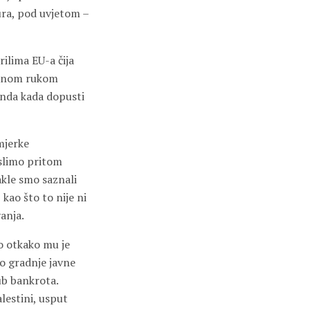
ura, pod uvjetom –
rilima EU-a čija
jednom rukom
onda kada dopusti
mjerke
islimo pritom
akle smo saznali
kao što to nije ni
anja.
io otkako mu je
ko gradnje javne
b bankrota.
alestini, usput