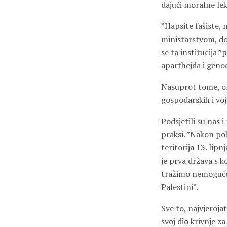
dajući moralne le
”Hapsite fašiste, n
ministarstvom, do
se ta institucija 
aparthejda i genoc
Nasuprot tome, on
gospodarskih i voj
Podsjetili su nas 
praksi. ”Nakon po
teritorija 13. lip
je prva država s k
tražimo nemoguće,
Palestini”.
Sve to, najvjeroja
svoj dio krivnje z