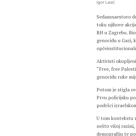
Igor Lasić
Sedamnaestoro dem
toku njihove akcij
RH u Zagrebu. Bio
genocidu u Gazi, 
općeinstitucional
Aktivisti okupljen
“Free, free Palesti
genocidu ruke mije
Potom je stigla ov
Prvu policijsku p
podršci izraelskom
U tom kontekstu no
nešto višoj razini,
demografiju te pov