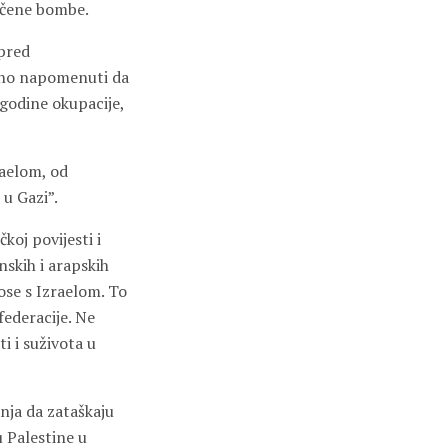
ručene bombe.
 pred
elno napomenuti da
 godine okupacije,
raelom, od
 u Gazi”.
koj povijesti i
skih i arapskih
nose s Izraelom. To
federacije. Ne
 i suživota u
anja da zataškaju
u Palestine u