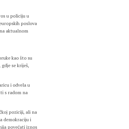
s u policiju u
i europskih poslova
dana aktualnom
poruke kao što su
 gdje se kriješ,
ricu i odvela u
iti s radom na
j poziciji, ali na
a demokraciju i
nija povećati iznos