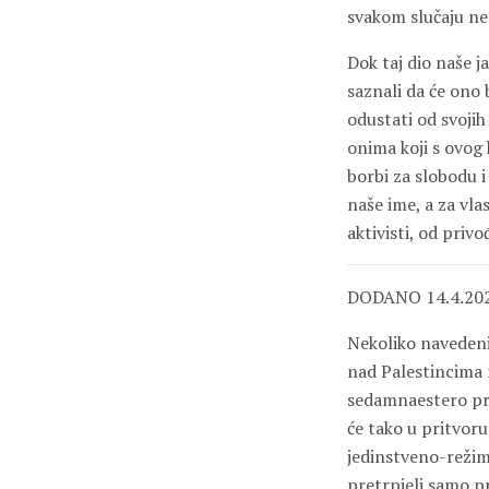
svakom slučaju ne 
Dok taj dio naše j
saznali da će ono 
odustati od svojih
onima koji s ovog
borbi za slobodu i
naše ime, a za vla
aktivisti, od priv
DODANO 14.4.202
Nekoliko navedeni
nad Palestincima 
sedamnaestero pri
će tako u pritvoru
jedinstveno-režims
pretrpjeli samo p