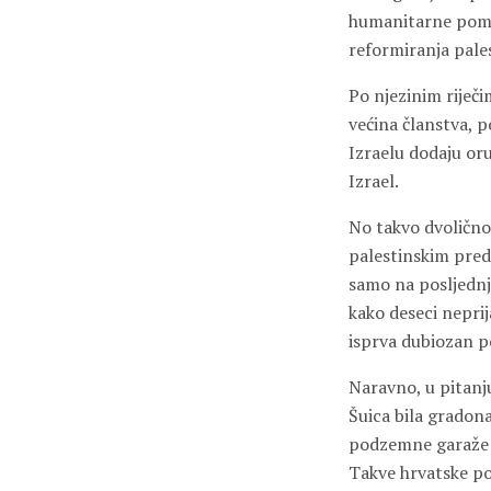
humanitarne pomoć
reformiranja pales
Po njezinim riječi
većina članstva, 
Izraelu dodaju or
Izrael.
No takvo dvolično
palestinskim pred
samo na posljednj
kako deseci neprij
isprva dubiozan p
Naravno, u pitanju
Šuica bila gradona
podzemne garaže 
Takve hrvatske pol