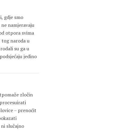
ji, gdje smo
i ne namjeravaju
i od otpora svima
t tog naroda u
prodali su ga u
 podsjećaju jedino
potpomaže zločin
procesuirati
lovice – prenoćit
pokazati
 ni slučajno