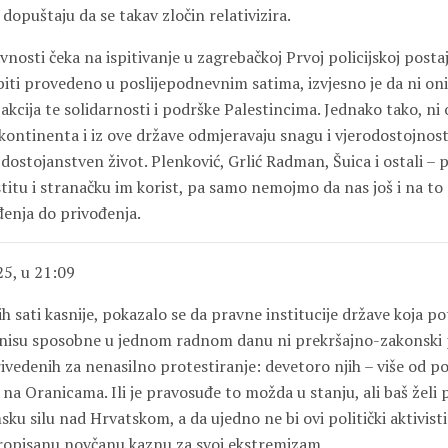
dopuštaju da se takav zločin relativizira.
avnosti čeka na ispitivanje u zagrebačkoj Prvoj policijskoj posta
biti provedeno u poslijepodnevnim satima, izvjesno je da ni on
 akcija te solidarnosti i podrške Palestincima. Jednako tako, n
 kontinenta i iz ove države odmjeravaju snagu i vjerodostojnos
 dostojanstven život.
Plenković, Grlić Radman, Šuica
i ostali – 
stitu i stranačku im korist, pa samo nemojmo da nas još i na to
ođenja do privođenja.
5, u 21:09
h sati kasnije, pokazalo se da pravne institucije države koja 
nisu sposobne u jednom radnom danu ni prekršajno-zakonski 
vedenih za nenasilno protestiranje: devetoro njih – više od po
 na Oranicama. Ili je pravosuđe to možda u stanju, ali baš želi 
ku silu nad Hrvatskom, a da ujedno ne bi ovi politički aktivisti
ropisanu novčanu kaznu za svoj ekstremizam.