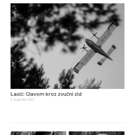
Lasić: Glavom kroz zvučni zid
Las
2. augusta 2022.
22. a