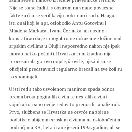
sama sebe u nanovo izrečene pravedničke tvrdnje.
Nije se tome čuditi, s obzirom na znane povijesne
fakte za čiju se verifikaciju pobrinuo i sud u Haagu,
isti onaj koji je npr. oslobodio
Antu Gotovinu
i
Mladena Markača
i
Ivana Čermaka
, ali ujedno i
konstatirao da je mnogobrojne dokazane zločine nad
srpskim civilima u Oluji i neposredno nakon nje ipak
morao netko počiniti. Hrvatska ih naknadno nije
procesuirala gotovo uopće, štoviše, njezini su se
oficijelni predstavnici regularno brecali na sve koji su
to spominjali.
U isti red s tako usvojenom manirom spada odnos
prema broju poginulih civila te nestalih civila i
vojnika koji smo ovdje redovito prenosili i analizirali.
Prvo, službena se Hrvatska ne osvrće na zbirne
podatke o ubijenim srpskim civilima na oslobođenim
područjima RH, ljeta i rane jeseni 1995. godine, ali se