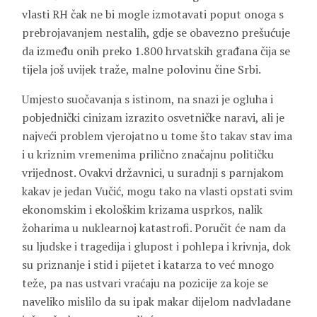
vlasti RH čak ne bi mogle izmotavati poput onoga s
prebrojavanjem nestalih, gdje se obavezno prešućuje
da između onih preko 1.800 hrvatskih građana čija se
tijela još uvijek traže, malne polovinu čine Srbi.
Umjesto suočavanja s istinom, na snazi je ogluha i
pobjednički cinizam izrazito osvetničke naravi, ali je
najveći problem vjerojatno u tome što takav stav ima
i u kriznim vremenima prilično značajnu političku
vrijednost. Ovakvi državnici, u suradnji s parnjakom
kakav je jedan Vučić, mogu tako na vlasti opstati svim
ekonomskim i ekološkim krizama usprkos, nalik
žoharima u nuklearnoj katastrofi. Poručit će nam da
su ljudske i tragedija i glupost i pohlepa i krivnja, dok
su priznanje i stid i pijetet i katarza to već mnogo
teže, pa nas ustvari vraćaju na pozicije za koje se
naveliko mislilo da su ipak makar dijelom nadvladane