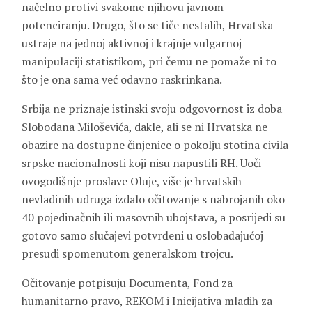
načelno protivi svakome njihovu javnom
potenciranju. Drugo, što se tiče nestalih, Hrvatska
ustraje na jednoj aktivnoj i krajnje vulgarnoj
manipulaciji statistikom, pri čemu ne pomaže ni to
što je ona sama već odavno raskrinkana.
Srbija ne priznaje istinski svoju odgovornost iz doba
Slobodana Miloševića, dakle, ali se ni Hrvatska ne
obazire na dostupne činjenice o pokolju stotina civila
srpske nacionalnosti koji nisu napustili RH. Uoči
ovogodišnje proslave Oluje, više je hrvatskih
nevladinih udruga izdalo očitovanje s nabrojanih oko
40 pojedinačnih ili masovnih ubojstava, a posrijedi su
gotovo samo slučajevi potvrđeni u oslobađajućoj
presudi spomenutom generalskom trojcu.
Očitovanje potpisuju Documenta, Fond za
humanitarno pravo, REKOM i Inicijativa mladih za