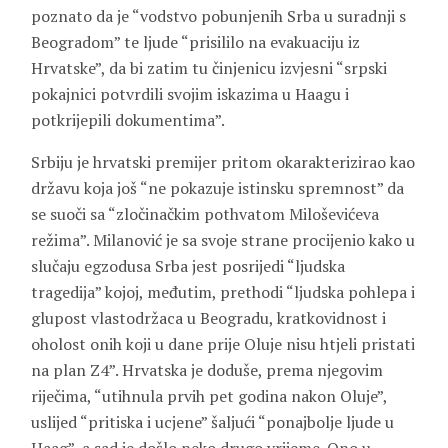
poznato da je “vodstvo pobunjenih Srba u suradnji s
Beogradom” te ljude “prisililo na evakuaciju iz
Hrvatske”, da bi zatim tu činjenicu izvjesni “srpski
pokajnici potvrdili svojim iskazima u Haagu i
potkrijepili dokumentima”.
Srbiju je hrvatski premijer pritom okarakterizirao kao
državu koja još “ne pokazuje istinsku spremnost” da
se suoči sa “zločinačkim pothvatom
Miloševićeva
režima”. Milanović je sa svoje strane procijenio kako u
slučaju egzodusa Srba jest posrijedi “ljudska
tragedija” kojoj, međutim, prethodi “ljudska pohlepa i
glupost vlastodržaca u Beogradu, kratkovidnost i
oholost onih koji u dane prije Oluje nisu htjeli pristati
na plan Z4”. Hrvatska je doduše, prema njegovim
riječima, “utihnula prvih pet godina nakon Oluje”,
uslijed “pritiska i ucjene” šaljući “ponajbolje ljude u