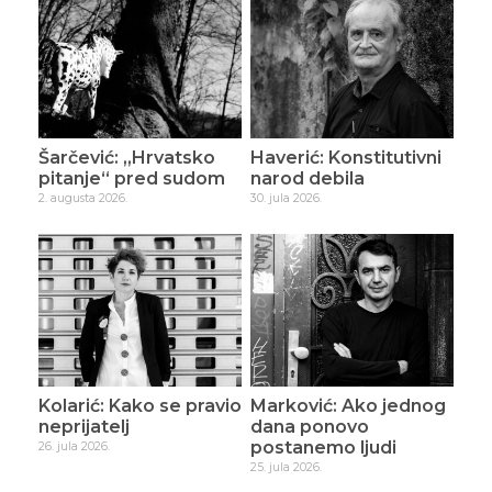
Šarčević: „Hrvatsko
Haverić: Konstitutivni
pitanje“ pred sudom
narod debila
2. augusta 2026.
30. jula 2026.
Kolarić: Kako se pravio
Marković: Ako jednog
neprijatelj
dana ponovo
postanemo ljudi
26. jula 2026.
25. jula 2026.