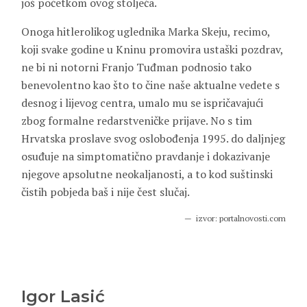
još početkom ovog stoljeća.
Onoga hitlerolikog uglednika
Marka Skeju
, recimo,
koji svake godine u Kninu promovira ustaški pozdrav,
ne bi ni notorni Franjo Tuđman podnosio tako
benevolentno kao što to čine naše aktualne vedete s
desnog i lijevog centra, umalo mu se ispričavajući
zbog formalne redarstveničke prijave. No s tim
Hrvatska proslave svog oslobođenja 1995. do daljnjeg
osuđuje na simptomatično pravdanje i dokazivanje
njegove apsolutne neokaljanosti, a to kod suštinski
čistih pobjeda baš i nije čest slučaj.
izvor: portalnovosti.com
Igor Lasić