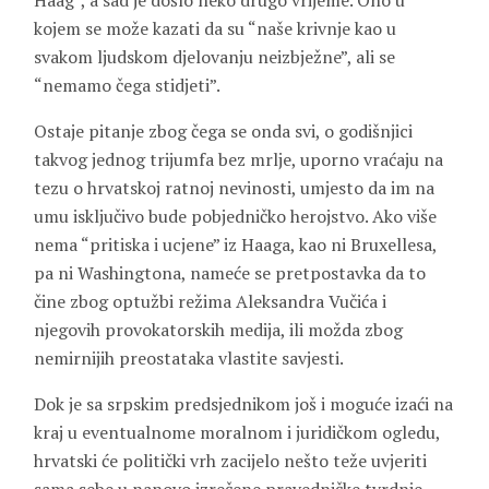
Haag”, a sad je došlo neko drugo vrijeme. Ono u
kojem se može kazati da su “naše krivnje kao u
svakom ljudskom djelovanju neizbježne”, ali se
“nemamo čega stidjeti”.
Ostaje pitanje zbog čega se onda svi, o godišnjici
takvog jednog trijumfa bez mrlje, uporno vraćaju na
tezu o hrvatskoj ratnoj nevinosti, umjesto da im na
umu isključivo bude pobjedničko herojstvo. Ako više
nema “pritiska i ucjene” iz Haaga, kao ni Bruxellesa,
pa ni Washingtona, nameće se pretpostavka da to
čine zbog optužbi režima
Aleksandra Vučića
i
njegovih provokatorskih medija, ili možda zbog
nemirnijih preostataka vlastite savjesti.
Dok je sa srpskim predsjednikom još i moguće izaći na
kraj u eventualnome moralnom i juridičkom ogledu,
hrvatski će politički vrh zacijelo nešto teže uvjeriti