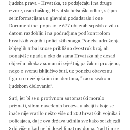
ljudska prava – Hrvatska, te podsjećaju i na druge
izvore, osim haškog. Hrvatski helsinški odbor, s čijim
se informacijama u glavnini podudaraju i one
Documentine, popisao je 677 ubijenih srpskih civila u
datom razdoblju i na područjima pod kontrolom
hrvatskih vojnih i policijskih snaga. Poneka udruženja
izbjeglih Srba iznose približno dvostruk broj, ali
ponajviše upada u oko da sama Hrvatska nije dosad
objavila nikakav sumarni izvještaj, pa čak ni procjenu,
nego o svemu isključivo šuti, uz poneku obaveznu
figuru o neizbježnim incidentima, “kao u svakom
ljudskom djelovanju”.
Šuti, jer bi se u protivnom automatski moralo
priznati, silom navedenih brojeva u akciji iz koje se
inače nije vratilo nešto više od 200 hrvatskih vojnika i
policajaca, da je ova država učinila sve kako se izbjegli
Srbi više nikad ne bi doselili natrag doma. Nad tim se