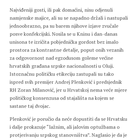
Najviđeniji gosti, ili pak domaćini, nisu odjenuli
namjenske majice, ali su se napadno držali i nastupali
jednoobrazno, pa su barem njihove izjave zvučale
posve konfekcijski. Nosila se u Kninu i dan-danas
unisona te izričita pobjednička gordost bez imalo
prostora za kontrastne detalje, poput onih vezanih
za odgovornost nad egzodusom goleme većine
hrvatskih građana srpske nacionalnosti u Oluji.
Istoznačnu političku etikeciju zastupali su tako
ispred svih premijer
Andrej Plenković
i predsjednik
RH
Zoran Milanović
, jer u Hrvatskoj nema veće mjere
političkog konsenzusa od stajališta na kojem se
sastane taj dvojac.
Plenković je poručio da neće dopustiti da se Hrvatsku
i dalje prokazuje “lažnim, ali jalovim optužbama o
protjerivanju srpskog stanovništva”. Naglasio je da je