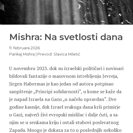
Mishra: Na svetlosti dana
11. februara 2026.
Pankaj Mishra | Prevod: Slavica Miletić
U novembru 2023. dok su izraelski političari i novinari
bildovali fantazije o masovnom istrebljenju Jevreja,
Jirgen Habermas je kao jedan od autora potpisao
saopštenje „Principi solidarnosti“, u kome se kaže da
je napad Izraela na Gazu „u načelu opravdan“. Dve
godine kasnije, dok Izrael svakoga dana krši primirje
u Gazi, najveći živi evropski mislilac i dalje ćuti, a sa
njim se u senkama kriju i ostali stubovi posleratnog
Zapada. Mnogo je dokaza za to u poslednjih nekoliko