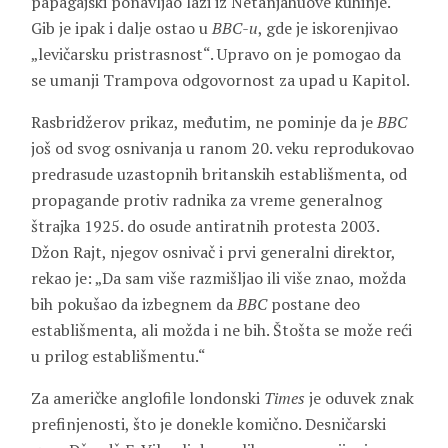
papagajski ponavljao laži iz Netanjahuove kuhinje.
Gib je ipak i dalje ostao u
BBC-u
, gde je iskorenjivao
„levičarsku pristrasnost“. Upravo on je pomogao da
se umanji Trampova odgovornost za upad u Kapitol.
Rasbridžerov prikaz, međutim, ne pominje da je
BBC
još od svog osnivanja u ranom 20. veku reprodukovao
predrasude uzastopnih britanskih establišmenta, od
propagande protiv radnika za vreme generalnog
štrajka 1925. do osude antiratnih protesta 2003.
Džon Rajt, njegov osnivač i prvi generalni direktor,
rekao je: „Da sam više razmišljao ili više znao, možda
bih pokušao da izbegnem da
BBC
postane deo
establišmenta, ali možda i ne bih. Štošta se može reći
u prilog establišmentu.“
Za američke anglofile londonski
Times
je oduvek znak
prefinjenosti, što je donekle komično. Desničarski