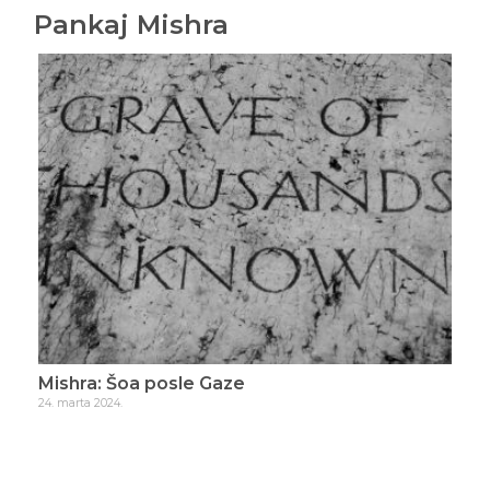
Pankaj Mishra
Mishra: Šoa posle Gaze
Mis
24. marta 2024.
30. o