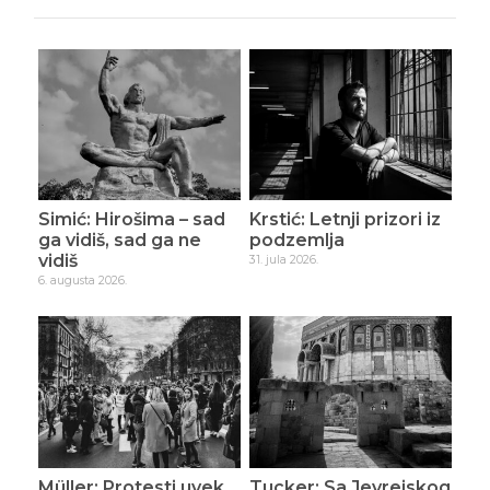
Simić: Hirošima – sad
Krstić: Letnji prizori iz
ga vidiš, sad ga ne
podzemlja
vidiš
31. jula 2026.
6. augusta 2026.
Müller: Protesti uvek
Tucker: Sa Jevrejskog