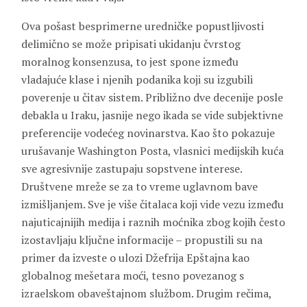
Ova pošast besprimerne uredničke popustljivosti
delimično se može pripisati ukidanju čvrstog
moralnog konsenzusa, to jest spone između
vladajuće klase i njenih podanika koji su izgubili
poverenje u čitav sistem. Približno dve decenije posle
debakla u Iraku, jasnije nego ikada se vide subjektivne
preferencije vodećeg novinarstva. Kao što pokazuje
urušavanje Washington Posta, vlasnici medijskih kuća
sve agresivnije zastupaju sopstvene interese.
Društvene mreže se za to vreme uglavnom bave
izmišljanjem. Sve je više čitalaca koji vide vezu između
najuticajnijih medija i raznih moćnika zbog kojih često
izostavljaju ključne informacije – propustili su na
primer da izveste o ulozi Džefrija Epštajna kao
globalnog mešetara moći, tesno povezanog s
izraelskom obaveštajnom službom. Drugim rečima,