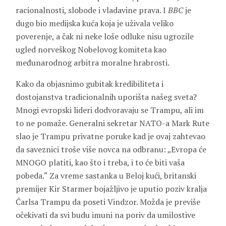
racionalnosti, slobode i vladavine prava. I
BBC
je
dugo bio medijska kuća koja je uživala veliko
poverenje, a čak ni neke loše odluke nisu ugrozile
ugled norveškog Nobelovog komiteta kao
međunarodnog arbitra moralne hrabrosti.
Kako da objasnimo gubitak kredibiliteta i
dostojanstva tradicionalnih uporišta našeg sveta?
Mnogi evropski lideri dodvoravaju se Trampu, ali im
to ne pomaže. Generalni sekretar NATO-a Mark Rute
slao je Trampu privatne poruke kad je ovaj zahtevao
da saveznici troše više novca na odbranu: „Evropa će
MNOGO platiti, kao što i treba, i to će biti vaša
pobeda.“ Za vreme sastanka u Beloj kući, britanski
premijer Kir Starmer bojažljivo je uputio poziv kralja
Čarlsa Trampu da poseti Vindzor. Možda je previše
očekivati da svi budu imuni na poriv da umilostive