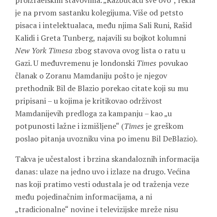
proizraelskim stavovima. „Razbucaću sve ovo“, rekla
je na prvom sastanku kolegijuma. Više od petsto
pisaca i intelektualaca, među njima Sali Runi, Rašid
Kalidi i Greta Tunberg, najavili su bojkot kolumni
New York Timesa
zbog stavova ovog lista o ratu u
Gazi. U međuvremenu je londonski
Times
povukao
članak o Zoranu Mamdaniju pošto je njegov
prethodnik Bil de Blazio porekao citate koji su mu
pripisani – u kojima je kritikovao održivost
Mamdanijevih predloga za kampanju – kao „u
potpunosti lažne i izmišljene“ (
Times
je greškom
poslao pitanja uvozniku vina po imenu Bil DeBlazio).
Takva je učestalost i brzina skandaloznih informacija
danas: ulaze na jedno uvo i izlaze na drugo. Većina
nas koji pratimo vesti odustala je od traženja veze
među pojedinačnim informacijama, a ni
„tradicionalne“ novine i televizijske mreže nisu