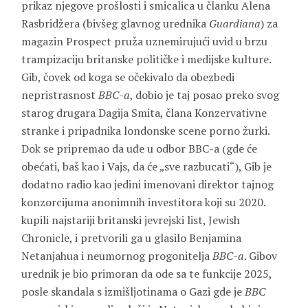
prikaz njegove prošlosti i smicalica u članku Alena
Rasbridžera (bivšeg glavnog urednika
Guardiana
) za
magazin Prospect pruža uznemirujući uvid u brzu
trampizaciju britanske političke i medijske kulture.
Gib, čovek od koga se očekivalo da obezbedi
nepristrasnost
BBC-a
, dobio je taj posao preko svog
starog drugara Dagija Smita, člana Konzervativne
stranke i pripadnika londonske scene porno žurki.
Dok se pripremao da uđe u odbor BBC-a (gde će
obećati, baš kao i Vajs, da će „sve razbucati“), Gib je
dodatno radio kao jedini imenovani direktor tajnog
konzorcijuma anonimnih investitora koji su 2020.
kupili najstariji britanski jevrejski list, Jewish
Chronicle, i pretvorili ga u glasilo Benjamina
Netanjahua i neumornog progonitelja
BBC-a
. Gibov
urednik je bio primoran da ode sa te funkcije 2025,
posle skandala s izmišljotinama o Gazi gde je
BBC