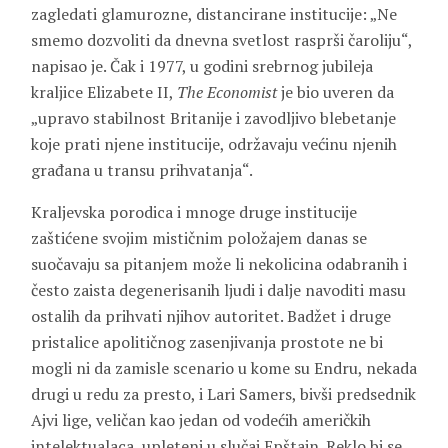
zagledati glamurozne, distancirane institucije: „Ne
smemo dozvoliti da dnevna svetlost rasprši čaroliju“,
napisao je. Čak i 1977, u godini srebrnog jubileja
kraljice Elizabete II,
The Economist
je bio uveren da
„upravo stabilnost Britanije i zavodljivo blebetanje
koje prati njene institucije, održavaju većinu njenih
građana u transu prihvatanja“.
Kraljevska porodica i mnoge druge institucije
zaštićene svojim mističnim položajem danas se
suočavaju sa pitanjem može li nekolicina odabranih i
često zaista degenerisanih ljudi i dalje navoditi masu
ostalih da prihvati njihov autoritet. Badžet i druge
pristalice apolitičnog zasenjivanja prostote ne bi
mogli ni da zamisle scenario u kome su Endru, nekada
drugi u redu za presto, i Lari Samers, bivši predsednik
Ajvi lige, veličan kao jedan od vodećih američkih
intelektualaca, upleteni u slučaj Epštajn. Reklo bi se