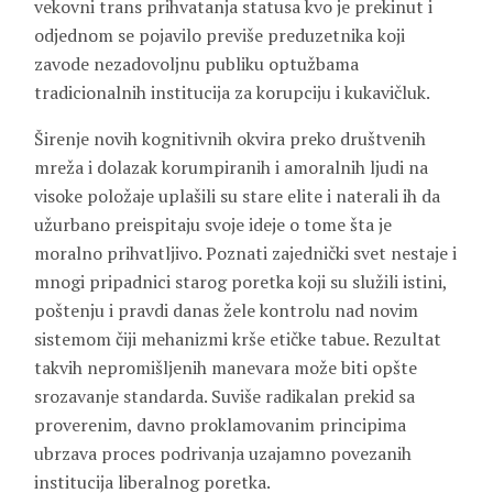
vekovni trans prihvatanja statusa kvo je prekinut i
odjednom se pojavilo previše preduzetnika koji
zavode nezadovoljnu publiku optužbama
tradicionalnih institucija za korupciju i kukavičluk.
Širenje novih kognitivnih okvira preko društvenih
mreža i dolazak korumpiranih i amoralnih ljudi na
visoke položaje uplašili su stare elite i naterali ih da
užurbano preispitaju svoje ideje o tome šta je
moralno prihvatljivo. Poznati zajednički svet nestaje i
mnogi pripadnici starog poretka koji su služili istini,
poštenju i pravdi danas žele kontrolu nad novim
sistemom čiji mehanizmi krše etičke tabue. Rezultat
takvih nepromišljenih manevara može biti opšte
srozavanje standarda. Suviše radikalan prekid sa
proverenim, davno proklamovanim principima
ubrzava proces podrivanja uzajamno povezanih
institucija liberalnog poretka.