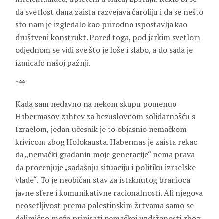
da svetlost dana zaista razvejava čaroliju i da se nešto
što nam je izgledalo kao prirodno ispostavlja kao
društveni konstrukt. Pored toga, pod jarkim svetlom
odjednom se vidi sve što je loše i slabo, a do sada je
izmicalo našoj pažnji.
***
Kada sam nedavno na nekom skupu pomenuo
Habermasov zahtev za bezuslovnom solidarnošću s
Izraelom, jedan učesnik je to objasnio nemačkom
krivicom zbog Holokausta. Habermas je zaista rekao
da „nemački građanin moje generacije“ nema prava
da procenjuje „sadašnju situaciju i politiku izraelske
vlade“. To je neobičan stav za istaknutog branioca
javne sfere i komunikativne racionalnosti. Ali njegova
neosetljivost prema palestinskim žrtvama samo se
delimično može pripisati nemačkoj uzdržanosti zbog