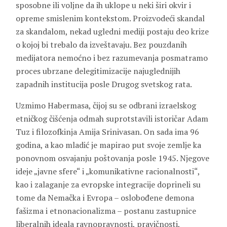
sposobne ili voljne da ih uklope u neki širi okvir i
opreme smislenim kontekstom. Proizvodeći skandal
za skandalom, nekad ugledni mediji postaju deo krize
o kojoj bi trebalo da izveštavaju. Bez pouzdanih
medijatora nemoćno i bez razumevanja posmatramo
proces ubrzane delegitimizacije najuglednijih
zapadnih institucija posle Drugog svetskog rata.
Uzmimo Habermasa, čijoj su se odbrani izraelskog
etničkog čišćenja odmah suprotstavili istoričar Adam
Tuz i filozofkinja Amija Srinivasan. On sada ima 96
godina, a kao mladić je mapirao put svoje zemlje ka
ponovnom osvajanju poštovanja posle 1945. Njegove
ideje „javne sfere“ i „komunikativne racionalnosti“,
kao i zalaganje za evropske integracije doprineli su
tome da Nemačka i Evropa – oslobođene demona
fašizma i etnonacionalizma – postanu zastupnice
liberalnih ideala ravnopravnosti, pravičnosti,