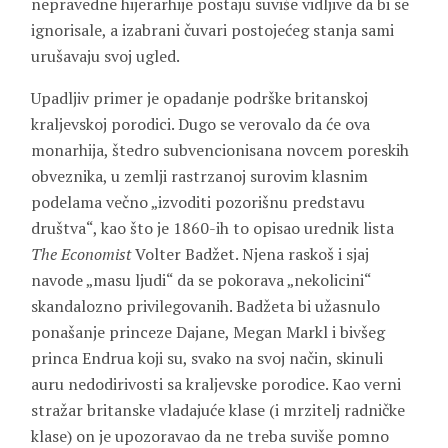
nepravedne hijerarhije postaju suviše vidljive da bi se
ignorisale, a izabrani čuvari postojećeg stanja sami
urušavaju svoj ugled.
Upadljiv primer je opadanje podrške britanskoj
kraljevskoj porodici. Dugo se verovalo da će ova
monarhija, štedro subvencionisana novcem poreskih
obveznika, u zemlji rastrzanoj surovim klasnim
podelama večno „izvoditi pozorišnu predstavu
društva“, kao što je 1860-ih to opisao urednik lista
The Economist
Volter Badžet. Njena raskoš i sjaj
navode „masu ljudi“ da se pokorava „nekolicini“
skandalozno privilegovanih. Badžeta bi užasnulo
ponašanje princeze Dajane, Megan Markl i bivšeg
princa Endrua koji su, svako na svoj način, skinuli
auru nedodirivosti sa kraljevske porodice. Kao verni
stražar britanske vladajuće klase (i mrzitelj radničke
klase) on je upozoravao da ne treba suviše pomno