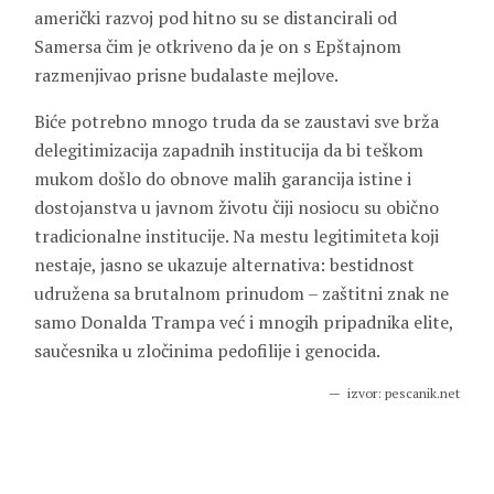
američki razvoj pod hitno su se distancirali od
Samersa čim je otkriveno da je on s Epštajnom
razmenjivao prisne budalaste mejlove.
Biće potrebno mnogo truda da se zaustavi sve brža
delegitimizacija zapadnih institucija da bi teškom
mukom došlo do obnove malih garancija istine i
dostojanstva u javnom životu čiji nosiocu su obično
tradicionalne institucije. Na mestu legitimiteta koji
nestaje, jasno se ukazuje alternativa: bestidnost
udružena sa brutalnom prinudom – zaštitni znak ne
samo Donalda Trampa već i mnogih pripadnika elite,
saučesnika u zločinima pedofilije i genocida.
izvor: pescanik.net