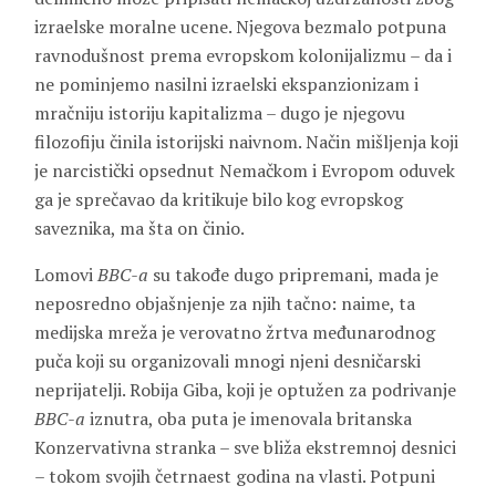
izraelske moralne ucene. Njegova bezmalo potpuna
ravnodušnost prema evropskom kolonijalizmu – da i
ne pominjemo nasilni izraelski ekspanzionizam i
mračniju istoriju kapitalizma – dugo je njegovu
filozofiju činila istorijski naivnom. Način mišljenja koji
je narcistički opsednut Nemačkom i Evropom oduvek
ga je sprečavao da kritikuje bilo kog evropskog
saveznika, ma šta on činio.
Lomovi
BBC-a
su takođe dugo pripremani, mada je
neposredno objašnjenje za njih tačno: naime, ta
medijska mreža je verovatno žrtva međunarodnog
puča koji su organizovali mnogi njeni desničarski
neprijatelji. Robija Giba, koji je optužen za podrivanje
BBC-a
iznutra, oba puta je imenovala britanska
Konzervativna stranka – sve bliža ekstremnoj desnici
– tokom svojih četrnaest godina na vlasti. Potpuni