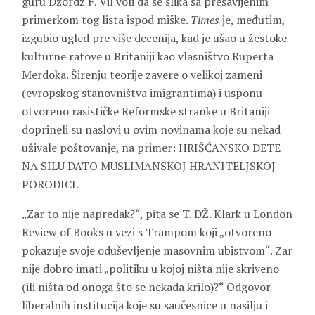
guru Džordž F. Vil voli da se slika sa presavijenim
primerkom tog lista ispod miške.
Times
je, međutim,
izgubio ugled pre više decenija, kad je ušao u žestoke
kulturne ratove u Britaniji kao vlasništvo Ruperta
Merdoka. Širenju teorije zavere o velikoj zameni
(evropskog stanovništva imigrantima) i usponu
otvoreno rasističke Reformske stranke u Britaniji
doprineli su naslovi u ovim novinama koje su nekad
uživale poštovanje, na primer: HRIŠĆANSKO DETE
NA SILU DATO MUSLIMANSKOJ HRANITELJSKOJ
PORODICI.
„Zar to nije napredak?“, pita se T. DŽ. Klark u London
Review of Books u vezi s Trampom koji „otvoreno
pokazuje svoje oduševljenje masovnim ubistvom“. Zar
nije dobro imati „politiku u kojoj ništa nije skriveno
(ili ništa od onoga što se nekada krilo)?“ Odgovor
liberalnih institucija koje su saučesnice u nasilju i