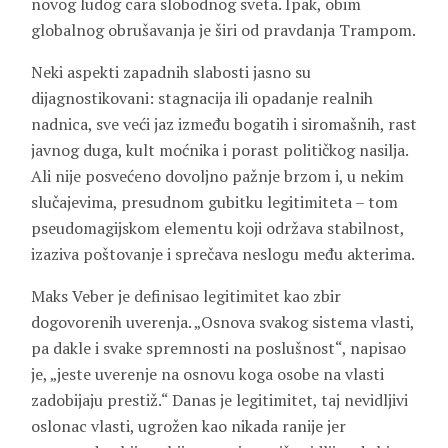
novog ludog cara slobodnog sveta. Ipak, obim
globalnog obrušavanja je širi od pravdanja Trampom.
Neki aspekti zapadnih slabosti jasno su
dijagnostikovani: stagnacija ili opadanje realnih
nadnica, sve veći jaz između bogatih i siromašnih, rast
javnog duga, kult moćnika i porast političkog nasilja.
Ali nije posvećeno dovoljno pažnje brzom i, u nekim
slučajevima, presudnom gubitku legitimiteta – tom
pseudomagijskom elementu koji održava stabilnost,
izaziva poštovanje i sprečava neslogu među akterima.
Maks Veber je definisao legitimitet kao zbir
dogovorenih uverenja. „Osnova svakog sistema vlasti,
pa dakle i svake spremnosti na poslušnost“, napisao
je, „jeste uverenje na osnovu koga osobe na vlasti
zadobijaju prestiž.“ Danas je legitimitet, taj nevidljivi
oslonac vlasti, ugrožen kao nikada ranije jer