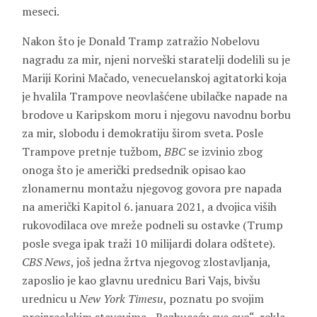
meseci.
Nakon što je Donald Tramp zatražio Nobelovu
nagradu za mir, njeni norveški staratelji dodelili su je
Mariji Korini Mačado, venecuelanskoj agitatorki koja
je hvalila Trampove neovlašćene ubilačke napade na
brodove u Karipskom moru i njegovu navodnu borbu
za mir, slobodu i demokratiju širom sveta. Posle
Trampove pretnje tužbom,
BBC
se izvinio zbog
onoga što je američki predsednik opisao kao
zlonamernu montažu njegovog govora pre napada
na američki Kapitol 6. januara 2021, a dvojica viših
rukovodilaca ove mreže podneli su ostavke (Trump
posle svega ipak traži 10 milijardi dolara odštete).
CBS News
, još jedna žrtva njegovog zlostavljanja,
zaposlio je kao glavnu urednicu Bari Vajs, bivšu
urednicu u
New York Timesu
, poznatu po svojim