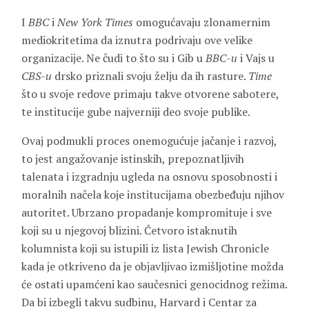
I
BBC
i
New York Times
omogućavaju zlonamernim
mediokritetima da iznutra podrivaju ove velike
organizacije. Ne čudi to što su i Gib u
BBC-u
i Vajs u
CBS-u
drsko priznali svoju želju da ih rasture.
Time
što u svoje redove primaju takve otvorene sabotere,
te institucije gube najverniji deo svoje publike.
Ovaj podmukli proces onemogućuje jačanje i razvoj,
to jest angažovanje istinskih, prepoznatljivih
talenata i izgradnju ugleda na osnovu sposobnosti i
moralnih načela koje institucijama obezbeđuju njihov
autoritet. Ubrzano propadanje kompromituje i sve
koji su u njegovoj blizini. Četvoro istaknutih
kolumnista koji su istupili iz lista Jewish Chronicle
kada je otkriveno da je objavljivao izmišljotine možda
će ostati upamćeni kao saučesnici genocidnog režima.
Da bi izbegli takvu sudbinu, Harvard i Centar za