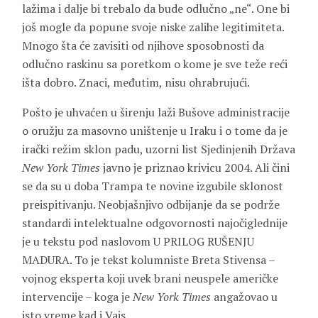
lažima i dalje bi trebalo da bude odlučno „ne“. One bi
još mogle da popune svoje niske zalihe legitimiteta.
Mnogo šta će zavisiti od njihove sposobnosti da
odlučno raskinu sa poretkom o kome je sve teže reći
išta dobro. Znaci, međutim, nisu ohrabrujući.
Pošto je uhvaćen u širenju laži Bušove administracije
o oružju za masovno uništenje u Iraku i o tome da je
irački režim sklon padu, uzorni list Sjedinjenih Država
New York Times
javno je priznao krivicu 2004. Ali čini
se da su u doba Trampa te novine izgubile sklonost
preispitivanju. Neobjašnjivo odbijanje da se podrže
standardi intelektualne odgovornosti najočiglednije
je u tekstu pod naslovom U PRILOG RUŠENJU
MADURA. To je tekst kolumniste Breta Stivensa –
vojnog eksperta koji uvek brani neuspele američke
intervencije – koga je
New York Times
angažovao u
isto vreme kad i Vajs.