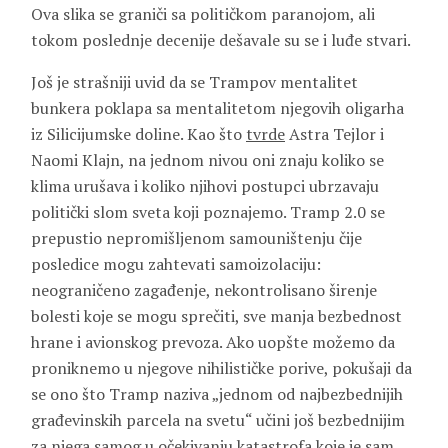
Ova slika se graniči sa političkom paranojom, ali
tokom poslednje decenije dešavale su se i luđe stvari.
Još je strašniji uvid da se Trampov mentalitet
bunkera poklapa sa mentalitetom njegovih oligarha
iz Silicijumske doline. Kao što
tvrde
Astra Tejlor i
Naomi Klajn, na jednom nivou oni znaju koliko se
klima urušava i koliko njihovi postupci ubrzavaju
politički slom sveta koji poznajemo. Tramp 2.0 se
prepustio nepromišljenom samouništenju čije
posledice mogu zahtevati samoizolaciju:
neograničeno zagađenje, nekontrolisano širenje
bolesti koje se mogu sprečiti, sve manja bezbednost
hrane i avionskog prevoza. Ako uopšte možemo da
proniknemo u njegove nihilističke porive, pokušaji da
se ono što Tramp naziva „jednom od najbezbednijih
građevinskih parcela na svetu“ učini još bezbednijim
za njega samog u očekivanju katastrofa koje je sam