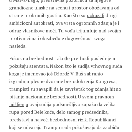
u Mar-a-Lagu, predstavlja pozornicu za njegove
grandiozne ulaske na scenu i prostor obožavanja od
strane probranih gostiju. Kao što su
pokazali
drugi
ambiciozni autokrati, ova vrsta ogromnih zdanja je i
odraz vlasnikove moći. Tu vođa trijumfuje nad svojim
protivnicima i obezbeđuje dugovečnost svoga
nasleđa.
Fokus na bezbednost takođe prethodi poslednjem
pokušaju atentata. Nakon što je sudija vrhovnog suda
koga je imenovao još Džordž V. Buš zabranio
izgradnju plesne dvorane bez odobrenja Kongresa,
trampisti su zavapili da je završetak tog zdanja hitno
pitanje nacionalne bezbednosti. U svom
pravnom
mišljenju
ovaj sudija podsmešljivo zapaža da velika
rupa pored Bele kuće, delo samog predsednika,
predstavlja najveći bezbednosni rizik. Republikanci
koji se udvaraju Trampu sada pokušavaju da zaobiđu