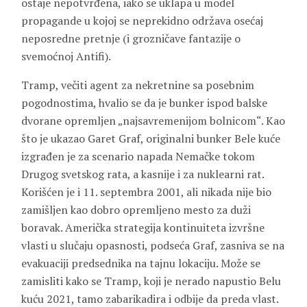
ostaje nepotvrđena, iako se uklapa u model
propagande u kojoj se neprekidno održava osećaj
neposredne pretnje (i grozničave fantazije o
svemoćnoj Antifi).
Tramp, večiti agent za nekretnine sa posebnim
pogodnostima, hvalio se da je bunker ispod balske
dvorane opremljen „najsavremenijom bolnicom“. Kao
što je ukazao Garet Graf, originalni bunker Bele kuće
izgrađen je za scenario napada Nemačke tokom
Drugog svetskog rata, a kasnije i za nuklearni rat.
Korišćen je i 11. septembra 2001, ali nikada nije bio
zamišljen kao dobro opremljeno mesto za duži
boravak. Američka strategija kontinuiteta izvršne
vlasti u slučaju opasnosti, podseća Graf, zasniva se na
evakuaciji predsednika na tajnu lokaciju. Može se
zamisliti kako se Tramp, koji je nerado napustio Belu
kuću 2021, tamo zabarikadira i odbije da preda vlast.