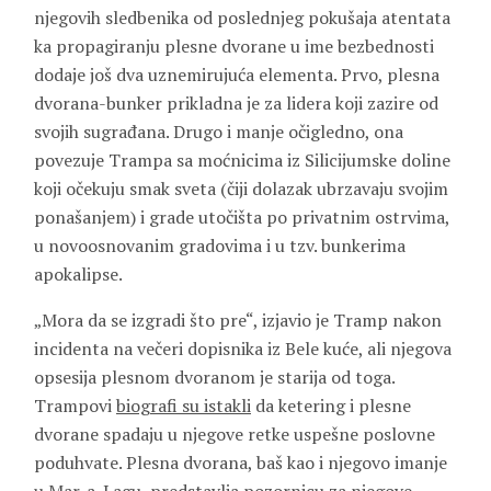
njegovih sledbenika od poslednjeg pokušaja atentata
ka propagiranju plesne dvorane u ime bezbednosti
dodaje još dva uznemirujuća elementa. Prvo, plesna
dvorana-bunker prikladna je za lidera koji zazire od
svojih sugrađana. Drugo i manje očigledno, ona
povezuje Trampa sa moćnicima iz Silicijumske doline
koji očekuju smak sveta (čiji dolazak ubrzavaju svojim
ponašanjem) i grade utočišta po privatnim ostrvima,
u novoosnovanim gradovima i u tzv. bunkerima
apokalipse.
„Mora da se izgradi što pre“, izjavio je Tramp nakon
incidenta na večeri dopisnika iz Bele kuće, ali njegova
opsesija plesnom dvoranom je starija od toga.
Trampovi
biografi su istakli
da ketering i plesne
dvorane spadaju u njegove retke uspešne poslovne
poduhvate. Plesna dvorana, baš kao i njegovo imanje