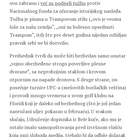
ovu zabranu i
već su podneli tužbu
protiv
Nacionalnog fonda za očuvanje istorijskog nasleđa.
Tužba je pisana u Trampovom stilu („ovo je veoma
loše za našu zemlju“, „oni su bolesno opsednuti
Trampom“, itd) što pre deset godina nijedan ozbiljan
pravnik sebi ne bi dozvolio.
Predsednik tvrdi da može biti bezbedan samo unutar
„vojno obezbeđene strogo poverljive plesne
dvorane“, sa neprobojnim staklom i krovom
otpornim na napade dronova. S druge strane, on
posećuje turnire UFC-a (mešovitih borilačkih veština)
i provodi mnogo vremena u svom golf klubu na
Floridi koji je daleko od bezbednog (što je još jedan
naoružani uljez pokazao u februaru). U svakom
slučaju, Udruženje dopisnika iz Bele kuće, ako mu je
ostalo imalo samopoštovanja pred izvršnom vlašću
koja gazi slobodu medija, trebalo bi da odbije dolazak