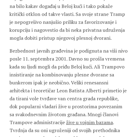
na bilo kakav događaj u Beloj kući i tako pokaže
kritički otklon od takve vlasti. Sa svoje strane Tramp
je nepogrešivo nanjušio priliku za favorizovanje i
korupciju i nagovestio da bi neka privatna udruženja
mogla dobiti pristup njegovoj plesnoj dvorani.
Bezbednost javnih građevina je podignuta na viši nivo
posle 11. septembra 2001. Davno su prošla vremena
kada su ljudi mogli da priđu Beloj kući. Ali Trampovo
insistiranje na kombinovanju plesne dvorane sa
bunkerom ipak je neobično. Veliki renesansni
arhitekta i teoretičar Leon Batista Alberti primetio je
da tirani vole tvrđave van centra grada republike,
dok popularni vladari žive u prostorima povezanim
sa svakodnevnim životom građana. Mnogi članovi
Trampove administracije
žive u vojnim bazama
.
Tvrdnja da su oni ugroženiji od svojih prethodnika