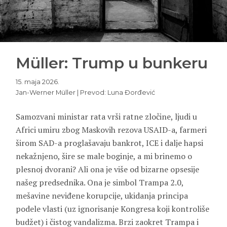
Müller: Trump u bunkeru
15. maja 2026.
Jan-Werner Müller | Prevod: Luna Đorđević
Samozvani ministar rata vrši ratne zločine, ljudi u
Africi umiru zbog Maskovih rezova USAID-a, farmeri
širom SAD-a proglašavaju bankrot, ICE i dalje hapsi
nekažnjeno, šire se male boginje, a mi brinemo o
plesnoj dvorani? Ali ona je više od bizarne opsesije
našeg predsednika. Ona je simbol Trampa 2.0,
mešavine neviđene korupcije, ukidanja principa
podele vlasti (uz ignorisanje Kongresa koji kontroliše
budžet) i čistog vandalizma. Brzi zaokret Trampa i