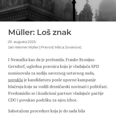
Müller: Loš znak
29. augusta 2025.
Jan-Werner Müller | Prevod: Milica Jovanović
I Nemačka kao da je prelomila. Frauke Brosijus-
Gersdorf, ugledna pravnica koju je vladajuća SPD
nominovala za sudiju saveznog ustavnog suda,
povukla
je kandidaturu posle uporne kampanje
blaćenja koju su vodili desničarski novinari i političari.
Predomislio se i koalicioni partner vladajuće partije
CDU i povukao podršku za njen izbor.
Sabotažom procedure koja je do sada bila