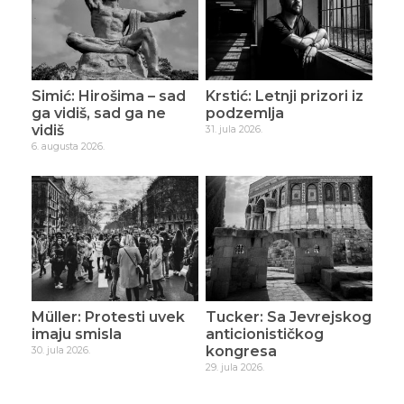
Simić: Hirošima – sad
Krstić: Letnji prizori iz
ga vidiš, sad ga ne
podzemlja
vidiš
31. jula 2026.
6. augusta 2026.
Müller: Protesti uvek
Tucker: Sa Jevrejskog
imaju smisla
anticionističkog
kongresa
30. jula 2026.
29. jula 2026.