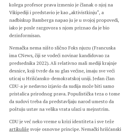
kolega profesor prava izmenio je članak o njoj na
Vikipediji i predstavio je kao „aktivistkinju“, a
nadbiskup Bamberga napao ju je u svojoj propovedi,
iako je posle razgovora s njom priznao da je bio
dezinformisan.
Nemačka nema ništo slično Foks njuzu (Francuska
ima CNews, čiji se vodeći novinar kandidovao za
predsednika 2022). Ali relativno mali mediji krajnje
desnice, koji tvrde da su glas većine, imaju sve veći
uticaj u Hrišćansko-demokratskoj uniji. Jedan član
CDU-a je nedavno izjavio da sudija može biti samo
pristalica prirodnog prava. Populistička teza o tome
da sudovi treba da predstavljaju narod umesto da
poštuju ustav na velika vrata ulazi u mejnstrim.
CDU je već neko vreme u krizi identiteta i sve teže
artikuliše
svoje osnovne principe. Nemački hrišćanski