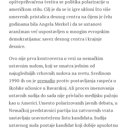
opšteprihvaćena testira se politika polarizacije u
američkom stilu. Cilj je da se iz igre ukloni što više
umerenih pristalica desnog centra na čijem je čelu
godinama bila Angela Merkel i da se ustanovi
aranžman već uspostavljen u mnogim evropskim
demokratijama: savez desnog centra i krajnje
desnice.
Ovo nije prva kontroverza u vezi sa nemačkim
ustavnim sudom, koji se smatra jednim od
najuglednijih vrhovnih sudova na svetu. Sredinom
1990-ih on je
presudio
protiv postavljanja raspeća u
školske učionice u Bavarskoj. Ali proces imenovanja
ustavnih sudija do sada nije privlačio medijsku pažnju
kao u Americi. Umesto polarizovanih javnih debata, u
Nemačkoj predstavnici partija iza zatvorenih vrata
sastavljaju uravnoteženu listu kandidata. Sudija
ustavnog suda postaje kandidat koji dobije apsolutnu