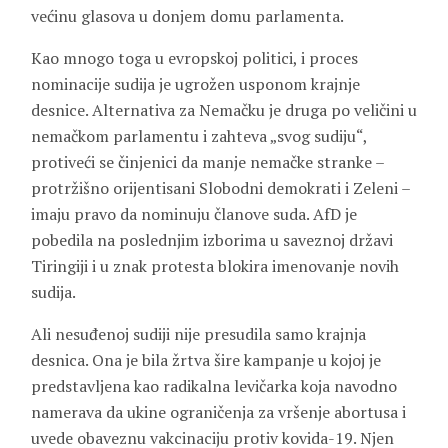
većinu glasova u donjem domu parlamenta.
Kao mnogo toga u evropskoj politici, i proces
nominacije sudija je ugrožen usponom krajnje
desnice. Alternativa za Nemačku je druga po veličini u
nemačkom parlamentu i zahteva „svog sudiju“,
protiveći se činjenici da manje nemačke stranke –
protržišno orijentisani Slobodni demokrati i Zeleni –
imaju pravo da nominuju članove suda. AfD je
pobedila na poslednjim izborima u saveznoj državi
Tiringiji i u znak protesta blokira imenovanje novih
sudija.
Ali nesuđenoj sudiji nije presudila samo krajnja
desnica. Ona je bila žrtva šire kampanje u kojoj je
predstavljena kao radikalna levičarka koja navodno
namerava da ukine ograničenja za vršenje abortusa i
uvede obaveznu vakcinaciju protiv kovida-19. Njen