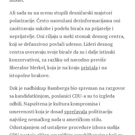
model.
Ali sada su na scenu stupili desničarski majstori
polarizacije. Često naoružani dezinformacijama oni
zaoštravaju sukobe i podelu birača na prijatelje i
neprijatelje. Oni ciljaju u meki stomak desnog centra,
koji se defanzivno povlači udesno. Lideri desnog
centra uveravaju svoje birače da su i dalje istinski
konzervativni, za razliku od navodno previše
liberalne Merkel, koja je na kraju
pristala
i na
istopolne brakove.
Dok je nadbiskup Bamberga bio spreman na razgovor
sa kandidatkinjom, poslanici CDU-a su to izgleda
odbili. Napuštena je kultura kompromisa i
umerenosti koja je dosad
sprečavala
politizaciju
najvišeg nemačkog suda u američkom stilu.
Odustajanjem od ustaljene procedure izbora sudija