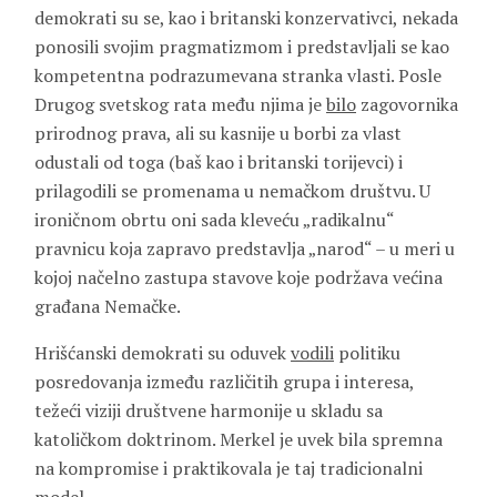
demokrati su se, kao i britanski konzervativci, nekada
ponosili svojim pragmatizmom i predstavljali se kao
kompetentna podrazumevana stranka vlasti. Posle
Drugog svetskog rata među njima je
bilo
zagovornika
prirodnog prava, ali su kasnije u borbi za vlast
odustali od toga (baš kao i britanski torijevci) i
prilagodili se promenama u nemačkom društvu. U
ironičnom obrtu oni sada kleveću „radikalnu“
pravnicu koja zapravo predstavlja „narod“ – u meri u
kojoj načelno zastupa stavove koje podržava većina
građana Nemačke.
Hrišćanski demokrati su oduvek
vodili
politiku
posredovanja između različitih grupa i interesa,
težeći viziji društvene harmonije u skladu sa
katoličkom doktrinom. Merkel je uvek bila spremna
na kompromise i praktikovala je taj tradicionalni