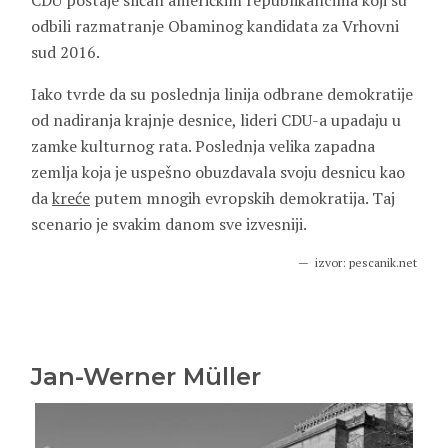
CDU postaje sličan američkim republikancima koji su
odbili razmatranje Obaminog kandidata za Vrhovni
sud 2016.
Iako tvrde da su poslednja linija odbrane demokratije
od nadiranja krajnje desnice, lideri CDU-a upadaju u
zamke kulturnog rata. Poslednja velika zapadna
zemlja koja je uspešno obuzdavala svoju desnicu kao
da
kreće
putem mnogih evropskih demokratija. Taj
scenario je svakim danom sve izvesniji.
izvor: pescanik.net
Jan-Werner Müller