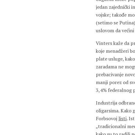
jedan zajednički i
vojske; takođe mo
(setimo se Putina)
uslovom da većini
Vinters kaže da pr
koje menadžeri bog
plate usluge, kak
zaradama ne mogu 
prebacivanje novca
manji porez od sv
3,4% federalnog p
Industrija odbrane
oligarsima. Kako
n
Forbsovoj
listi
. I
„tradicionalni med
kako su to radili 