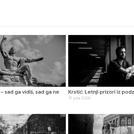
 – sad ga vidiš, sad ga ne
Krstić: Letnji prizori iz po
31. jula 2026.