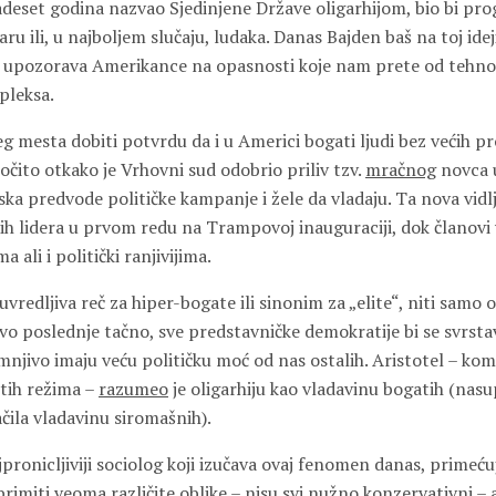
adeset godina nazvao Sjedinjene Države oligarhijom, bio bi pro
u ili, u najboljem slučaju, ludaka. Danas Bajden baš na toj idej
i upozorava Amerikance na opasnosti koje nam prete od tehno
pleksa.
eg mesta dobiti potvrdu da i u Americi bogati ljudi bez većih 
očito otkako je Vrhovni sud odobrio priliv tzv.
mračnog
novca u
ka predvode političke kampanje i žele da vladaju. Ta nova vidlj
h lidera u prvom redu na Trampovoj inauguraciji, dok članovi v
a ali i politički ranjivijima.
 uvredljiva reč za hiper-bogate ili sinonim za „elite“, niti samo
ovo poslednje tačno, sve predstavničke demokratije bi se svrstav
umnjivo imaju veću političku moć od nas ostalih. Aristotel – k
itih režima –
razumeo
je oligarhiju kao vladavinu bogatih (nas
čila vladavinu siromašnih).
jpronicljiviji sociolog koji izučava ovaj fenomen danas, primeću
imiti veoma različite oblike – nisu svi nužno konzervativni – a