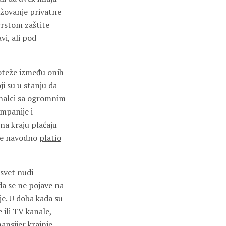
gažovanje privatne
vrstom zaštite
vi, ali pod
roteže između onih
i su u stanju da
onalci sa ogromnim
mpanije i
na kraju plaćaju
je navodno
platio
 svet nudi
da se ne pojave na
je. U doba kada su
 ili TV kanale,
nansijer
krajnje