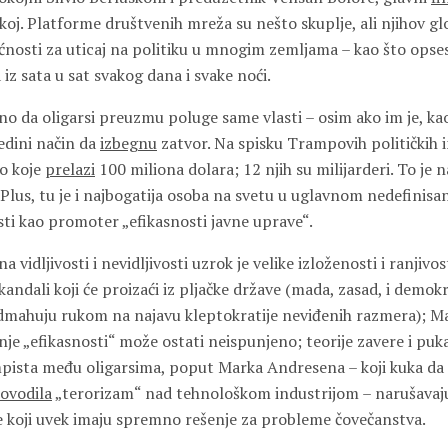
koj. Platforme društvenih mreža su nešto skuplje, ali njihov g
nosti za uticaj na politiku u mnogim zemljama – kao što opses
z sata u sat svakog dana i svake noći.
eno da oligarsi preuzmu poluge same vlasti – osim ako im je, ka
jedini način da
izbegnu
zatvor. Na spisku Trampovih političkih 
vo koje
prelazi
100 miliona dolara; 12 njih su milijarderi. To je n
. Plus, tu je i najbogatija osoba na svetu u uglavnom nedefinisan
ti kao promoter „efikasnosti javne uprave“.
vidljivosti i nevidljivosti uzrok je velike izloženosti i ranjivost
kandali koji će proizaći iz pljačke države (mada, zasad, i demokr
dmahuju rukom na najavu kleptokratije neviđenih razmera); M
je „efikasnosti“ može ostati neispunjeno; teorije zavere i pu
ista među oligarsima, poput Marka Andresena – koji kuka da 
ovodila
„terorizam“ nad tehnološkom industrijom – narušavaju 
ne koji uvek imaju spremno rešenje za probleme čovečanstva.