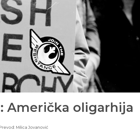
: Američka oligarhija
Prevod: Milica Jovanović