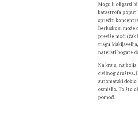
Mogu li oligarsi b
katastrofa poput 
sprečiti koncentra
Berluskoni može da
previše moći (čak 
tragu Makijavelija
naterati bogate d
Na kraju, najbolja 
civilnog društva. 
automatski dobio 
osmislio. To što o
pomoći.