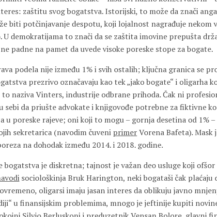
nteres: zaštitu svog bogatstva. Istorijski, to može da znači an
že biti potčinjavanje despotu, koji lojalnost nagrađuje nekom 
. U demokratijama to znači da se zaštita imovine prepušta drža
 ne padne na pamet da uvede visoke poreske stope za bogate.
ava podela nije između 1% i svih ostalih; ključna granica se p
atstva prezrivo označavaju kao tek „jako bogate“ i oligarha koj
o to naziva Vinters, industrije odbrane prihoda. Čak ni profesi
sebi da priušte advokate i knjigovođe potrebne za fiktivne ko
 u poreske rajeve; oni koji to mogu – gornja desetina od 1% – 
ojih sekretarica (navodim čuveni
primer
Vorena Bafeta). Mask 
oreza na dohodak između 2014. i 2018. godine.
 bogatstva je diskretna; tajnost je važan deo usluge koji ofšor
avodi
sociološkinja Bruk Harington, neki bogataši čak plaćaju 
stovremeno, oligarsi imaju jasan interes da oblikuju javno mnjen
iji“ u finansijskim problemima, mnogo je jeftinije kupiti novine
pokojni Silvio Berluskoni i preduzetnik Vensan Bolore, glavni
fi