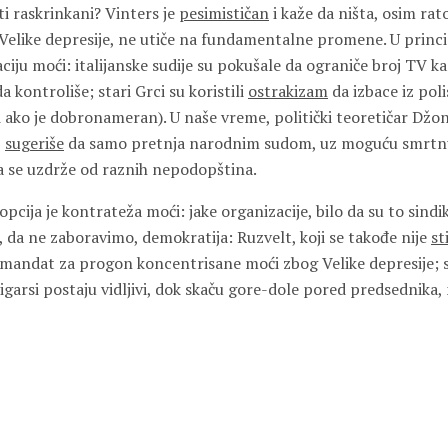
iti raskrinkani? Vinters je
pesimističan
i kaže da ništa, osim rat
Velike depresije, ne utiče na fundamentalne promene. U princ
ciju moći: italijanske sudije su pokušale da ograniče broj TV ka
 kontroliše; stari Grci su koristili
ostrakizam
da izbace iz pol
i ako je dobronameran). U naše vreme, politički teoretičar Džo
,
sugeriše
da samo pretnja narodnim sudom, uz moguću smrtn
a se uzdrže od raznih nepodopština.
opcija je kontrateža moći: jake organizacije, bilo da su to sindik
I, da ne zaboravimo, demokratija: Ruzvelt, koji se takođe nije
st
mandat za progon koncentrisane moći zbog Velike depresije; s
ligarsi postaju vidljivi, dok skaču gore-dole pored predsednika,