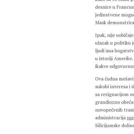
desnice u Francus
jedinstvene moguć
Mask demonstrira i
Ipak, nije uobičaj
ulazak u politiku 
ljudi ima bogatst
u istoriji Amerike
ikakve odgovornos
Ova čudna mešavina 
sukobi interesa i s
sa rezignacijom o
grandiozno obećan
novopečenih tramp
administracija
spr
Silicijumske doli