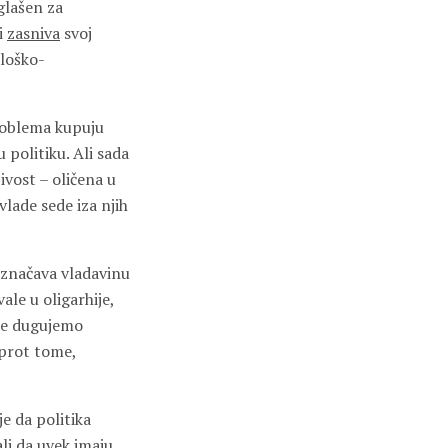
glašen za
i
zasniva
svoj
loško-
problema kupuju
 politiku. Ali sada
ivost – oličena u
lade sede iza njih
 označava vladavinu
ale u oligarhije,
ome dugujemo
uprot tome,
je da politika
li da uvek imaju