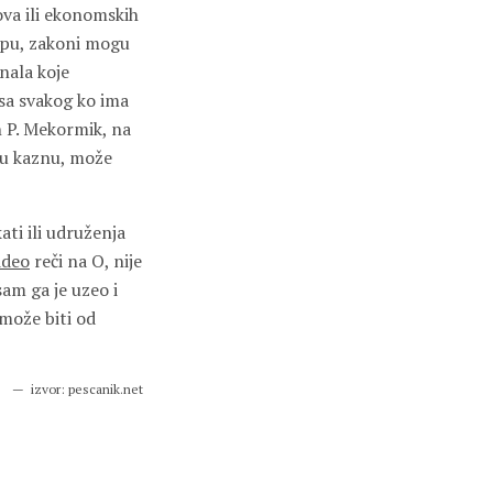
ova ili ekonomskih
ipu, zakoni mogu
nala koje
isa svakog ko ima
n P. Mekormik, na
u kaznu, može
ati ili udruženja
ideo
reči na O, nije
am ga je uzeo i
 može biti od
izvor: pescanik.net