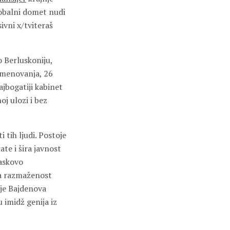
lobalni domet nudi
ivni x/tviteraš
o Berluskoniju,
imenovanja, 26
ajbogatiji kabinet
oj ulozi i bez
i tih ljudi. Postoje
ate i šira javnost
askovo
ka razmaženost
je Bajdenova
imidž genija iz