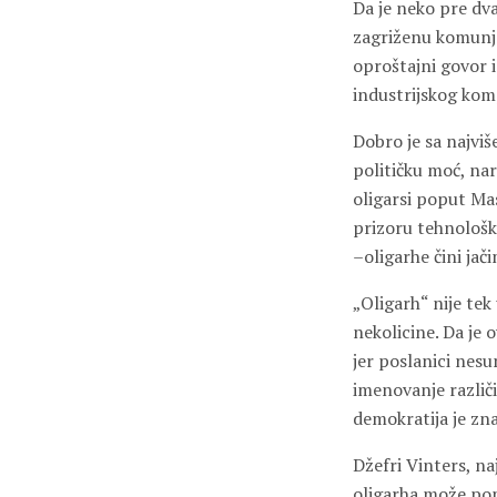
Da je neko pre dv
zagriženu komunjar
oproštajni govor 
industrijskog kom
Dobro je sa najviš
političku moć, nar
oligarsi poput Mas
prizoru tehnološki
–oligarhe čini jačim
„Oligarh“ nije tek
nekolicine. Da je 
jer poslanici nes
imenovanje različ
demokratija je zna
Džefri Vinters, na
oligarha može popr