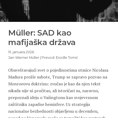
Müller: SAD kao
mafijaška država
15. januara 2026.
Jan-Werner Müller | Prevod: Đorđe Tomić
Obaveštavajući svet o pojedinostima otmice Nicolasa
Madura prošle subote, Trump se zapravo pozvao na
Monroeovu doktrinu: zvučao je kao da njen tekst
nikada nije ni pročitao, ali istoričari su, naravno,
prepoznali ideju o Vašingtonu kao svojevrsnom
zaštitniku zapadne hemisfere. Uz strategiju
nacionalne bezbednosti objavljenu u decembru,