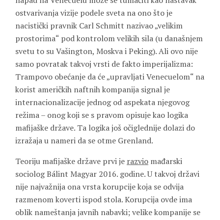
napad na Venecuelu može se tumačiti kao nastavak
ostvarivanja vizije podele sveta na ono što je
nacistički pravnik Carl Schmitt nazivao „velikim
prostorima“ pod kontrolom velikih sila (u današnjem
svetu to su Vašington, Moskva i Peking). Ali ovo nije
samo povratak takvoj vrsti de fakto imperijalizma:
Trampovo obećanje da će „upravljati Venecuelom“ na
korist američkih naftnih kompanija signal je
internacionalizacije jednog od aspekata njegovog
režima – onog koji se s pravom opisuje kao logika
mafijaške države. Ta logika još očiglednije dolazi do
izražaja u nameri da se otme Grenland.
Teoriju mafijaške države prvi je
razvio
mađarski
sociolog Bálint Magyar 2016. godine. U takvoj državi
nije najvažnija ona vrsta korupcije koja se odvija
razmenom koverti ispod stola. Korupcija ovde ima
oblik nameštanja javnih nabavki; velike kompanije se