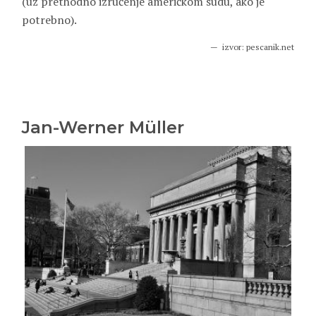
(uz prethodno izručenje američkom sudu, ako je
potrebno).
izvor: pescanik.net
Jan-Werner Müller