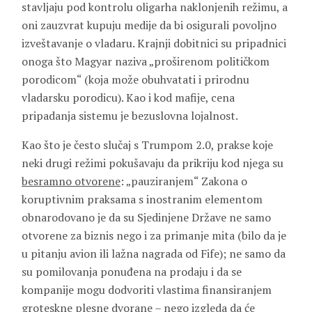
stavljaju pod kontrolu oligarha naklonjenih režimu, a
oni zauzvrat kupuju medije da bi osigurali povoljno
izveštavanje o vladaru. Krajnji dobitnici su pripadnici
onoga što Magyar naziva „proširenom političkom
porodicom“ (koja može obuhvatati i prirodnu
vladarsku porodicu). Kao i kod mafije, cena
pripadanja sistemu je bezuslovna lojalnost.
Kao što je često slučaj s Trumpom 2.0, prakse koje
neki drugi režimi pokušavaju da prikriju kod njega su
besramno otvorene
: „pauziranjem“ Zakona o
koruptivnim praksama s inostranim elementom
obnarodovano je da su Sjedinjene Države ne samo
otvorene za biznis nego i za primanje mita (bilo da je
u pitanju avion ili lažna nagrada od Fife); ne samo da
su pomilovanja ponuđena na prodaju i da se
kompanije mogu dodvoriti vlastima finansiranjem
groteskne plesne dvorane – nego izgleda da će