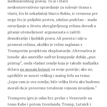
međunarodnog prava). Tu je i staro
neokonzervativno opravdanje za rušenje tirana s
vlasti, što bi nekadašnji Marco Rubio, iz vremena pre
nego što je poljubio prsten, zdušno podržao – mada
ostavljanje u životu obezglavljenog režima dovodi u
pitanje utemeljenost argumenata o zaštiti
demokratije i ljudskih prava. Ali poenta i nije u
promeni režima, ukoliko je režim saglasan s
Trumpovim projektom eksploatacije. Alternativa je
iznuda: ako američke naftne kompanije dobiju „pun
pristup“, onda vladari zemlje koja je takođe mafijaška
država
ne moraju brinuti
za svoje pozicije; ako ne,
upriličiće se susret velikog i malog šefa na temu:
„Lepa vam je ova zemlja; biće velika šteta ako budemo
morali da je preoremo totalnom vojnom invazijom.“
Trumpovu igru je odao brz prelaz s Venecuele na
temu Kube i potom Grenlanda. Trump, Lutnick i