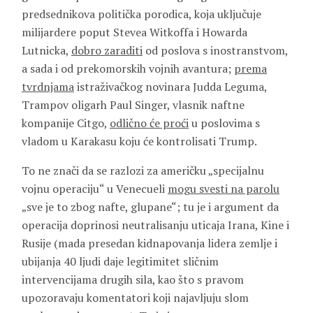
predsednikova politička porodica, koja uključuje
milijardere poput Stevea Witkoffa i Howarda
Lutnicka,
dobro zaraditi
od poslova s inostranstvom,
a sada i od prekomorskih vojnih avantura;
prema
tvrdnjama
istraživačkog novinara Judda Leguma,
Trampov oligarh Paul Singer, vlasnik naftne
kompanije Citgo,
odlično će proći
u poslovima s
vladom u Karakasu koju će kontrolisati Trump.
To ne znači da se razlozi za američku „specijalnu
vojnu operaciju“ u Venecueli
mogu svesti na parolu
„sve je to zbog nafte, glupane“; tu je i argument da
operacija doprinosi neutralisanju uticaja Irana, Kine i
Rusije (mada presedan kidnapovanja lidera zemlje i
ubijanja 40 ljudi daje legitimitet sličnim
intervencijama drugih sila, kao što s pravom
upozoravaju komentatori koji najavljuju slom