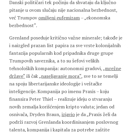
Danski političari tek počinju da shvataju da ključno
pitanje u ovom slučaju nije nacionalna bezbednost,
već Trumpov
omiljeni eufemizam
– „ekonomska
bezbednost“.
Grenland poseduje kritično važne minerale; takođe je
i naizgled prazan list papira za sve vrste kolonijalnih
fantazija popularnih kod pripadnika druge grupe
Trumpovih saveznika, a to su šefovi velikih
tehnoloških kompanija: autonomni gradovi,
„mrežne
države“
ili čak
„naseljavanje mora“
, sve to se temelji
na spoju libertarijanske ideologije i veštačke
inteligencije. Kompanija po imenu Praxis – koju
finansira Peter Thiel – realizuje ideju o stvaranju
novih zemalja korišćenjem kripto valuta; jedan od
osnivača, Dryden Braun,
izjavio
je da „Praxis želi da
podrži razvoj Grenlanda koordinisanjem poslovnog
talenta, kompanija i kapitala za potrebe zaštite