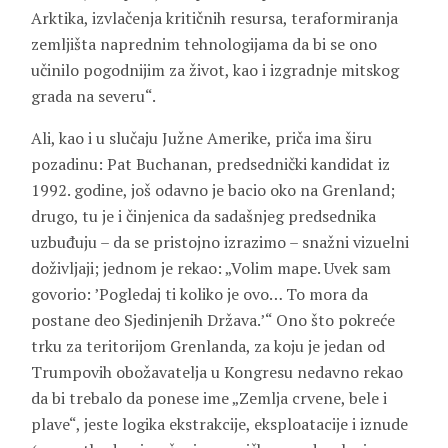
Arktika, izvlačenja kritičnih resursa, teraformiranja
zemljišta naprednim tehnologijama da bi se ono
učinilo pogodnijim za život, kao i izgradnje mitskog
grada na severu“.
Ali, kao i u slučaju Južne Amerike, priča ima širu
pozadinu: Pat Buchanan, predsednički kandidat iz
1992. godine, još odavno je bacio oko na Grenland;
drugo, tu je i činjenica da sadašnjeg predsednika
uzbuđuju – da se pristojno izrazimo – snažni vizuelni
doživljaji; jednom je rekao: „Volim mape. Uvek sam
govorio: ’Pogledaj ti koliko je ovo… To mora da
postane deo Sjedinjenih Država.’“ Ono što pokreće
trku za teritorijom Grenlanda, za koju je jedan od
Trumpovih obožavatelja u Kongresu nedavno rekao
da bi trebalo da ponese ime „Zemlja crvene, bele i
plave“, jeste logika ekstrakcije, eksploatacije i iznude