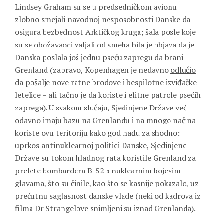
Lindsey Graham su se u predsedničkom avionu
zlobno smejali
navodnoj nesposobnosti Danske da
osigura bezbednost Arktičkog kruga; šala posle koje
su se obožavaoci valjali od smeha bila je objava da je
Danska poslala još jednu pseću zapregu da brani
Grenland (zapravo, Kopenhagen je nedavno
odlučio
da pošalje
nove ratne brodove i bespilotne izviđačke
letelice – ali tačno je da koriste i elitne patrole psećih
zaprega). U svakom slučaju, Sjedinjene Države već
odavno imaju bazu na Grenlandu i na mnogo načina
koriste ovu teritoriju kako god nađu za shodno:
uprkos antinuklearnoj politici Danske, Sjedinjene
Države su tokom hladnog rata koristile Grenland za
prelete bombardera B-52 s nuklearnim bojevim
glavama, što su činile, kao što se kasnije pokazalo, uz
prećutnu saglasnost danske vlade (neki od kadrova iz
filma Dr Strangelove snimljeni su iznad Grenlanda).