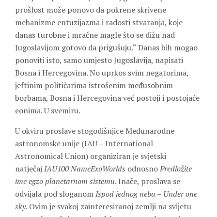
prošlost može ponovo da pokrene skrivene
mehanizme entuzijazma i radosti stvaranja, koje
danas turobne i mračne magle što se dižu nad
Jugoslavijom gotovo da prigušuju.“ Danas bih mogao
ponoviti isto, samo umjesto Jugoslavija, napisati
Bosna i Hercegovina. No uprkos svim negatorima,
jeftinim političarima istrošenim međusobnim
borbama, Bosna i Hercegovina već postoji i postojaće
eonima. U svemiru.
U okviru proslave stogodišnjice Međunarodne
astronomske unije (IAU – International
Astronomical Union) organiziran je svjetski
natječaj
IAU100 NameExoWorlds
odnosno
Predložite
ime egzo planetarnom sistemu
. Inače, proslava se
odvijala pod sloganom
Ispod jednog neba – Under one
sky
. Ovim je svakoj zainteresiranoj zemlji na svijetu