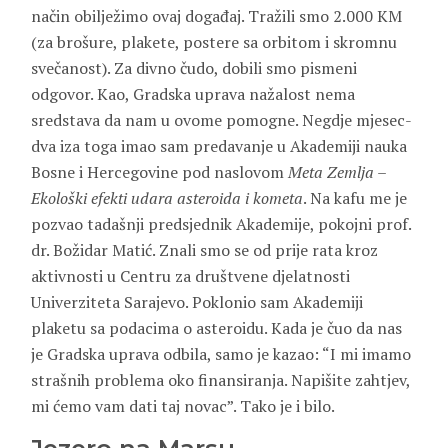
način obilježimo ovaj događaj. Tražili smo 2.000 KM
(za brošure, plakete, postere sa orbitom i skromnu
svečanost). Za divno čudo, dobili smo pismeni
odgovor. Kao, Gradska uprava nažalost nema
sredstava da nam u ovome pomogne. Negdje mjesec-
dva iza toga imao sam predavanje u Akademiji nauka
Bosne i Hercegovine pod naslovom
Meta Zemlja –
Ekološki efekti udara asteroida i kometa
. Na kafu me je
pozvao tadašnji predsjednik Akademije, pokojni prof.
dr. Božidar Matić. Znali smo se od prije rata kroz
aktivnosti u Centru za društvene djelatnosti
Univerziteta Sarajevo. Poklonio sam Akademiji
plaketu sa podacima o asteroidu. Kada je čuo da nas
je Gradska uprava odbila, samo je kazao: “I mi imamo
strašnih problema oko finansiranja. Napišite zahtjev,
mi ćemo vam dati taj novac”. Tako je i bilo.