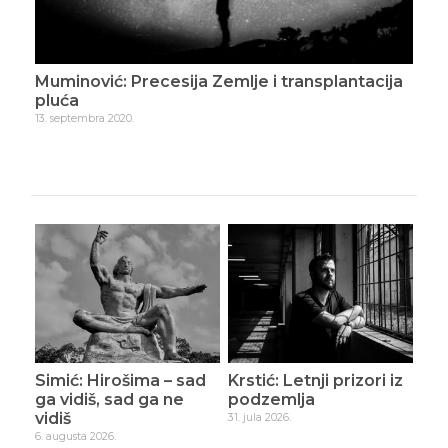
išta
Muminović: Precesija Zemlje i transplantacija
Mum
pluća
19. d
13. septembra 2020.
Simić: Hirošima – sad
Krstić: Letnji prizori iz
ga vidiš, sad ga ne
podzemlja
vidiš
31. jula 2026.
6. augusta 2026.