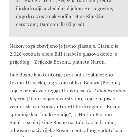
5. Planeta Teuta, zvijezda Daorson (Teuta,
ilirska kraljica vladala i dijelom Hercegovine,
dugo kroz ustanak vodila rat sa Rimskim
carstvom; Daorson ilirski grad)
Nakon toga obavljeno je javno glasanje. Glasalo je
2.026 osoba iz cijele BiH i najviše glasova dobio je
prijedlog – Zvijezda Bosona, planeta Naron.
Ime Bosne kao teritorije prvi put je zabilježeno
tokom 10. vijeka, u grčkom obliku Βόσονα (Bosona)
koji je označavao regiju. U rukopisu
De Administrando
Imperio
(O upravljanju carstvom), koji je napisao
vizantijski car Konstantin VII Porfirogenet, Bosnu
spominje kao “malu zemlju”, tj. Horion Bosonu.
Smatra se da je ime Bosne nastalo kao hidronim,
odnosno naziv rijeke Bosne, centralnog vodotoka u