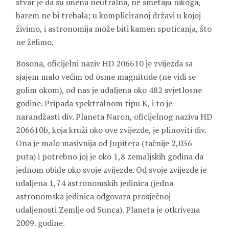
stvar je da su imena neutralna, ne smetaju nikoga,
barem ne bi trebala; u kompliciranoj državi u kojoj
živimo, i astronomija može biti kamen spoticanja, što
ne želimo.
Bosona, oficijelni naziv HD 206610 je zvijezda sa
sjajem malo većim od osme magnitude (ne vidi se
golim okom), od nas je udaljena oko 482 svjetlosne
godine. Pripada spektralnom tipu K, i to je
narandžasti div. Planeta Naron, oficijelnog naziva HD
206610b, koja kruži oko ove zvijezde, je plinoviti div.
Ona je malo masivnija od Jupitera (tačnije 2,036
puta) i potrebno joj je oko 1,8 zemaljskih godina da
jednom obiđe oko svoje zvijezde. Od svoje zvijezde je
udaljena 1,74 astronomskih jedinica (jedna
astronomska jedinica odgovara prosječnoj
udaljenosti Zemlje od Sunca). Planeta je otkrivena
2009. godine.