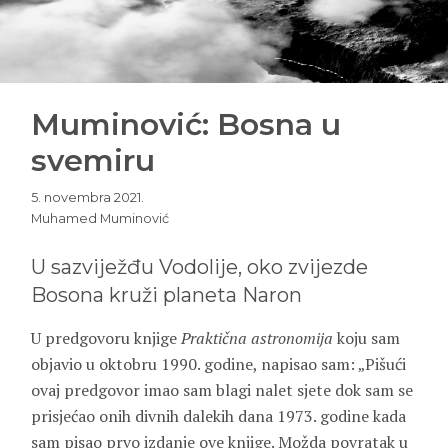
Muminović: Bosna u
svemiru
5. novembra 2021.
Muhamed Muminović
U sazviježđu Vodolije, oko zvijezde
Bosona kruži planeta Naron
U predgovoru knjige
Praktična astronomija
koju sam
objavio u oktobru 1990. godine, napisao sam: „Pišući
ovaj predgovor imao sam blagi nalet sjete dok sam se
prisjećao onih divnih dalekih dana 1973. godine kada
sam pisao prvo izdanje ove knjige. Možda povratak u