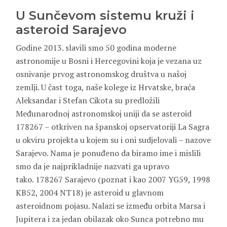
U Sunčevom sistemu kruži i
asteroid Sarajevo
Godine 2013. slavili smo 50 godina moderne
astronomije u Bosni i Hercegovini koja je vezana uz
osnivanje prvog astronomskog društva u našoj
zemlji. U čast toga, naše kolege iz Hrvatske, braća
Aleksandar i Stefan Cikota su predložili
Međunarodnoj astronomskoj uniji da se asteroid
178267 – otkriven na španskoj opservatoriji La Sagra
u okviru projekta u kojem su i oni sudjelovali – nazove
Sarajevo. Nama je ponuđeno da biramo ime i mislili
smo da je najprikladnije nazvati ga upravo
tako. 178267 Sarajevo (poznat i kao 2007 YG59, 1998
KB52, 2004 NT18) je asteroid u glavnom
asteroidnom pojasu. Nalazi se između orbita Marsa i
Jupitera i za jedan obilazak oko Sunca potrebno mu