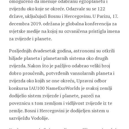
omogućeno da imenuje odabranu egzoplanetu i
zvijezdu oko koje se okreće. Odazvale su se 122
države, uključujući Bosnu i Hercegovinu. U Parizu, 17.
decembra 2019. održana je globalna konferencija za
svjetske medije na kojoj su ozvaničena pristigla imena
za zvijezde i planete.
Posljednjih dvadesetak godina, astronomi su otkrili
hiljade planeta i planetarnih sistema oko drugih
zvijezda. Nakon što je pažljivo odabrao veliki broj
dobro proučenih, potvrđenih vansolarnih planeta i
zvijezda oko kojih se one okreću, Upravni odbor
konkursa IAU100 NameExoWorlds je svakoj zemlji
dodijelio sistem zvijezde i planete, pazeći na
poveznicu s tom zemljom i vidljivost zvijezde iz te
zemlje. Bosni i Hercegovini je dodijeljen sistem u
sazviježđu Vodolije.