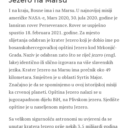
Jezero na Marsu
I na kraju, Bosne ima i na Marsu. U najnovijoj misiji
američke NASA-e, Mars 2020, 30. jula 2020. godine je
lansiran rover Perseverance. Rover se uspješno
spustio 18. februara 2021. godine. Za mjesto
slijetanja odabran je krater Jezero koji je dobio ime po
bosanskohercegovačkoj opštini Jezero kod Mrkonjić-
Grada. Naziv je odabran zato što se riječ
jezero
(engl.
lake) identično ili slično izgovara na više slavenskih
jezika. Krater Jezero na Marsu ima prečnik oko 49
kilometara. Smješten je u oblasti Syrtis Major.
Značajno je da se spominjemo u ovoj istorijskoj misiji
ka crvenoj planeti. Opština Jezero nalazi se u
jugozapadnom dijelu BiH, na Plivskom jezeru. Sjedište
opštine je u naseljenom mjestu Jezero.
Sa velikom sigurnošću astronomi su uvjereni da se
unutar kratera Jezero prije nekih 3,5 milijardi godina