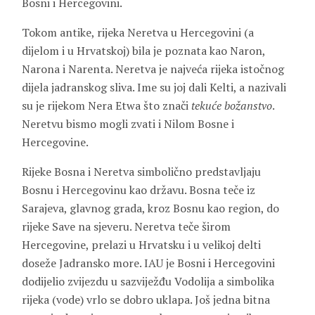
Bosni i Hercegovini.
Tokom antike, rijeka Neretva u Hercegovini (a
dijelom i u Hrvatskoj) bila je poznata kao Naron,
Narona i Narenta. Neretva je najveća rijeka istočnog
dijela jadranskog sliva. Ime su joj dali Kelti, a nazivali
su je rijekom Nera Etwa što znači
tekuće božanstvo
.
Neretvu bismo mogli zvati i Nilom Bosne i
Hercegovine.
Rijeke Bosna i Neretva simbolično predstavljaju
Bosnu i Hercegovinu kao državu. Bosna teče iz
Sarajeva, glavnog grada, kroz Bosnu kao region, do
rijeke Save na sjeveru. Neretva teče širom
Hercegovine, prelazi u Hrvatsku i u velikoj delti
doseže Jadransko more. IAU je Bosni i Hercegovini
dodijelio zvijezdu u sazviježđu Vodolija a simbolika
rijeka (vode) vrlo se dobro uklapa. Još jedna bitna