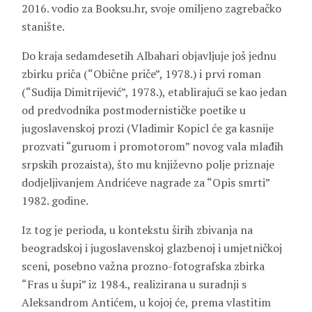
2016. vodio za Booksu.hr, svoje omiljeno zagrebačko
stanište.
Do kraja sedamdesetih Albahari objavljuje još jednu
zbirku priča (“Obične priče”, 1978.) i prvi roman
(“Sudija Dimitrijević”, 1978.), etablirajući se kao jedan
od predvodnika postmodernističke poetike u
jugoslavenskoj prozi (Vladimir Kopicl će ga kasnije
prozvati “guruom i promotorom” novog vala mlađih
srpskih prozaista), što mu književno polje priznaje
dodjeljivanjem Andrićeve nagrade za “Opis smrti”
1982. godine.
Iz tog je perioda, u kontekstu širih zbivanja na
beogradskoj i jugoslavenskoj glazbenoj i umjetničkoj
sceni, posebno važna prozno-fotografska zbirka
“Fras u šupi” iz 1984., realizirana u suradnji s
Aleksandrom Antićem, u kojoj će, prema vlastitim