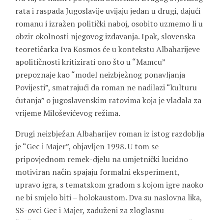
rata i raspada Jugoslavije uvijaju jedan u drugi, dajući
romanu i izražen politički naboj, osobito uzmemo li u
obzir okolnosti njegovog izdavanja. Ipak, slovenska
teoretičarka Iva Kosmos će u kontekstu Albaharijeve
apolitičnosti kritizirati ono što u “Mamcu”
prepoznaje kao “model neizbježnog ponavljanja
Povijesti”, smatrajući da roman ne nadilazi “kulturu
ćutanja” o jugoslavenskim ratovima koja je vladala za
vrijeme Miloševićevog režima.
Drugi neizbježan Albaharijev roman iz istog razdoblja
je “Gec i Majer”, objavljen 1998. U tom se
pripovjednom remek-djelu na umjetnički lucidno
motiviran način spajaju formalni eksperiment,
upravo igra, s tematskom građom s kojom igre naoko
ne bi smjelo biti – holokaustom. Dva su naslovna lika,
SS-ovci Gec i Majer, zaduženi za zloglasnu