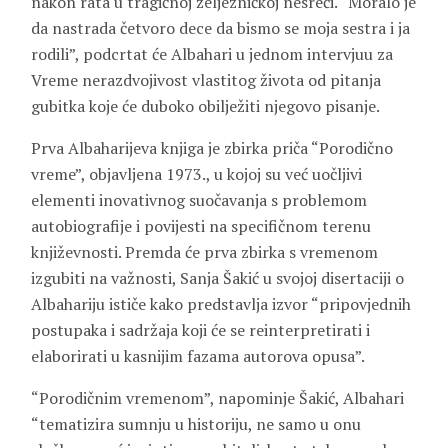
nakon rata u tragičnoj željezničkoj nesreći. “Moralo je
da nastrada četvoro dece da bismo se moja sestra i ja
rodili”, podcrtat će Albahari u jednom intervjuu za
Vreme nerazdvojivost vlastitog života od pitanja
gubitka koje će duboko obilježiti njegovo pisanje.
Prva Albaharijeva knjiga je zbirka priča “Porodično
vreme”, objavljena 1973., u kojoj su već uočljivi
elementi inovativnog suočavanja s problemom
autobiografije i povijesti na specifičnom terenu
književnosti. Premda će prva zbirka s vremenom
izgubiti na važnosti, Sanja Šakić u svojoj disertaciji o
Albahariju ističe kako predstavlja izvor “pripovjednih
postupaka i sadržaja koji će se reinterpretirati i
elaborirati u kasnijim fazama autorova opusa”.
“Porodičnim vremenom”, napominje Šakić, Albahari
“tematizira sumnju u historiju, ne samo u onu