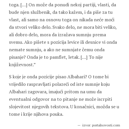
toga. […] On može da ponudi nekoj partiji, vlasti, da
bude njen službenik, da tako kažem, i da piše za tu
vlast, ali samo na osnovu toga on nikada neće moći
da stvori veliko delo. Svako delo, ne mora biti veliko,
ali dobro delo, mora da izražava sumnju prema
svemu. Ako pišete s pozicija levice ili desnice vi onda
nemate sumnju, a ako ne sumnjate čemu onda
pisanje? Onda je to pamflet, letak. […] To nije
književnost.”
S koje je onda pozicije pisao Albahari? O tome bi
vrijedilo raspravljati polazeći od iste sumnje koju
Albahari zagovara, imajući pritom na umu da
eventualni odgovor na to pitanje ne može iscrpiti
slojevitost njegovih tekstova. U konačnici, možda se u
tome i krije njihova pouka.
izvor: portalnovosti.com