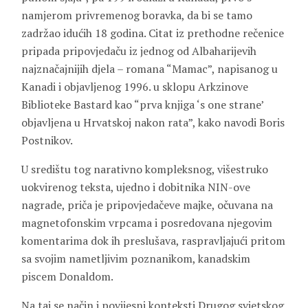
namjerom privremenog boravka, da bi se tamo
zadržao idućih 18 godina. Citat iz prethodne rečenice
pripada pripovjedaču iz jednog od Albaharijevih
najznačajnijih djela – romana “Mamac”, napisanog u
Kanadi i objavljenog 1996. u sklopu Arkzinove
Biblioteke Bastard kao “prva knjiga ‘s one strane’
objavljena u Hrvatskoj nakon rata”, kako navodi Boris
Postnikov.
U središtu tog narativno kompleksnog, višestruko
uokvirenog teksta, ujedno i dobitnika NIN-ove
nagrade, priča je pripovjedačeve majke, očuvana na
magnetofonskim vrpcama i posredovana njegovim
komentarima dok ih preslušava, raspravljajući pritom
sa svojim nametljivim poznanikom, kanadskim
piscem Donaldom.
Na taj se način i povijesni konteksti Drugog svjetskog