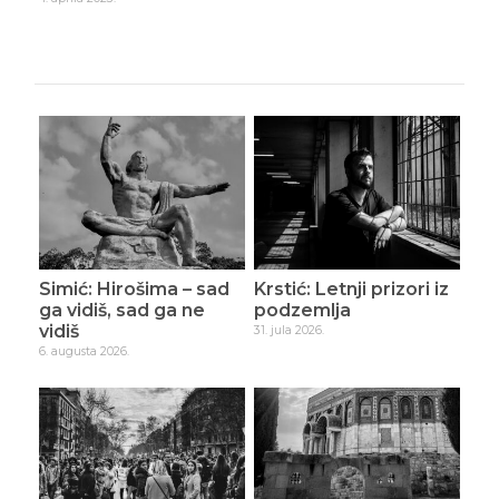
Simić: Hirošima – sad
Krstić: Letnji prizori iz
ga vidiš, sad ga ne
podzemlja
vidiš
31. jula 2026.
6. augusta 2026.