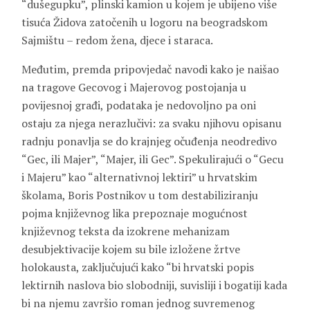
“dušegupku”, plinski kamion u kojem je ubijeno više
tisuća Židova zatočenih u logoru na beogradskom
Sajmištu – redom žena, djece i staraca.
Međutim, premda pripovjedač navodi kako je naišao
na tragove Gecovog i Majerovog postojanja u
povijesnoj građi, podataka je nedovoljno pa oni
ostaju za njega nerazlučivi: za svaku njihovu opisanu
radnju ponavlja se do krajnjeg očuđenja neodredivo
“Gec, ili Majer”, “Majer, ili Gec”. Spekulirajući o “Gecu
i Majeru” kao “alternativnoj lektiri” u hrvatskim
školama, Boris Postnikov u tom destabiliziranju
pojma književnog lika prepoznaje mogućnost
književnog teksta da izokrene mehanizam
desubjektivacije kojem su bile izložene žrtve
holokausta, zaključujući kako “bi hrvatski popis
lektirnih naslova bio slobodniji, suvisliji i bogatiji kada
bi na njemu završio roman jednog suvremenog