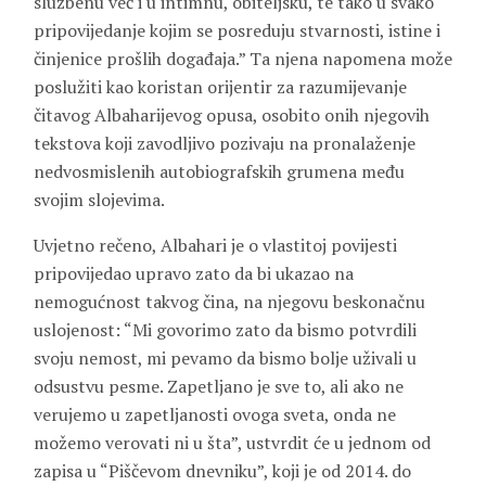
službenu već i u intimnu, obiteljsku, te tako u svako
pripovijedanje kojim se posreduju stvarnosti, istine i
činjenice prošlih događaja.” Ta njena napomena može
poslužiti kao koristan orijentir za razumijevanje
čitavog Albaharijevog opusa, osobito onih njegovih
tekstova koji zavodljivo pozivaju na pronalaženje
nedvosmislenih autobiografskih grumena među
svojim slojevima.
Uvjetno rečeno, Albahari je o vlastitoj povijesti
pripovijedao upravo zato da bi ukazao na
nemogućnost takvog čina, na njegovu beskonačnu
uslojenost: “Mi govorimo zato da bismo potvrdili
svoju nemost, mi pevamo da bismo bolje uživali u
odsustvu pesme. Zapetljano je sve to, ali ako ne
verujemo u zapetljanosti ovoga sveta, onda ne
možemo verovati ni u šta”, ustvrdit će u jednom od
zapisa u “Piščevom dnevniku”, koji je od 2014. do