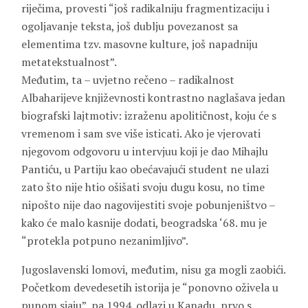
riječima, provesti “još radikalniju fragmentizaciju i
ogoljavanje teksta, još dublju povezanost sa
elementima tzv. masovne kulture, još napadniju
metatekstualnost”.
Međutim, ta – uvjetno rečeno – radikalnost
Albaharijeve književnosti kontrastno naglašava jedan
biografski lajtmotiv: izraženu apolitičnost, koju će s
vremenom i sam sve više isticati. Ako je vjerovati
njegovom odgovoru u intervjuu koji je dao Mihajlu
Pantiću, u Partiju kao obećavajući student ne ulazi
zato što nije htio ošišati svoju dugu kosu, no time
nipošto nije dao nagovijestiti svoje pobunjeništvo –
kako će malo kasnije dodati, beogradska ‘68. mu je
“protekla potpuno nezanimljivo”.
Jugoslavenski lomovi, međutim, nisu ga mogli zaobići.
Početkom devedesetih istorija je “ponovno oživela u
punom sjaju”, pa 1994. odlazi u Kanadu, prvo s