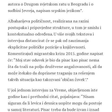
autora o Drugom svjetskom ratu u Beogradu i o
sudbini Jevreja, napisan srpskim jezikom”.
Albaharijeva političnost, realizirana na razini
postupaka i pripovjedne strukture, u tom je smislu i
kontekstualno određena. U više svojih tekstova i
intervjua distancirat će se pak od zauzimanja
eksplicitne političke pozicije u književnosti.
Komentirajući migrantsku krizu 2015. godine napisat
će: “Moj stav oduvek je bio da pisac kao pisac nema
šta da traži na polju društvene angažovanosti, ali da
može itekako da doprinese traganju za rešenjem
takvih situacija kao takozvani ‘običan čovek’.”
U još jednom intervjuu za Vreme, objavljenom iste
godine kao i prethodni citat, pojašnjava: “Nisam
siguran da li levica i desnica uopšte mogu da postoje
u samoj literaturi. Pisac treba da bude izvan i iznad