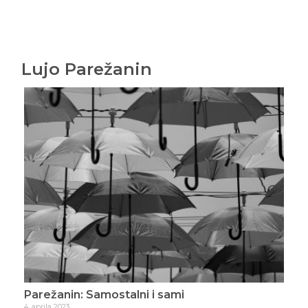
Lujo Parežanin
Parežanin: Samostalni i sami
Par
4. aprila 2023.
21. j