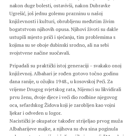
nakon duge bolesti, ostavivši, nakon Dubravke
Ugrešić, još jednu golemu prazninu u našoj
književnosti i kulturi, obrubljenu međutim živim
bogatstvom njihovih opusa. Njihovi životi su dakle
ustupili mjesto priči i sjećanju, tim problemima s
kojima su se oboje dubinski srodno, ali na sebi
svojstvene načine suočavali.
Pripadali su praktički istoj generaciji – svakako onoj
književnoj. Albahari je rođen gotovo točno godinu
dana ranije, u ožujku 1948., u kosovskoj Peći. Za
vrijeme Drugog svjetskog rata, Nijemci su likvidirali
prvu ženu, dvoje djece i veći dio rodbine njegovog
oca, sefardskog Židova koji je zarobljen kao vojni
ljekar i odveden u logor.
Nacistički je okupator također strijeljao prvog muža
Albaharijeve majke, a njihova su dva sina poginula