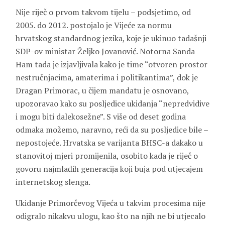
Nije riječ o prvom takvom tijelu – podsjetimo, od
2005. do 2012. postojalo je Vijeće za normu
hrvatskog standardnog jezika, koje je ukinuo tadašnji
SDP-ov ministar Željko Jovanović. Notorna Sanda
Ham tada je izjavljivala kako je time “otvoren prostor
nestručnjacima, amaterima i politikantima”, dok je
Dragan Primorac, u čijem mandatu je osnovano,
upozoravao kako su posljedice ukidanja “nepredvidive
i mogu biti dalekosežne”. S više od deset godina
odmaka možemo, naravno, reći da su posljedice bile –
nepostojeće. Hrvatska se varijanta BHSC-a dakako u
stanovitoj mjeri promijenila, osobito kada je riječ o
govoru najmlađih generacija koji buja pod utjecajem
internetskog slenga.
Ukidanje Primorčevog Vijeća u takvim procesima nije
odigralo nikakvu ulogu, kao što na njih ne bi utjecalo