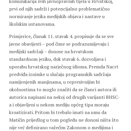
komunikacija svih javnopravnih tijela u Hrvatskoj,
prvi od njih sadrži i potencijalno problematično
normiranje jezika medijskih objava i nastave u
školskim ustanovama.
Primjerice, članak 11. stavak 4. propisuje da se sve
javne obavijesti – pod čime se podrazumijevaju i
medijski sadržaji – donose na hrvatskom
standardnom jeziku, dok stavak 6. dozvoljava i
uporabu hrvatskog narječnog idioma. Premda Nacrt
predviđa iznimke u slučaju programskih sadržaja
namijenjenih manjinama, u represivnijim bi
okolnostima to moglo značiti da se članci autora ili
autorica napisani na nekoj od drugih varijanti BHSC-
a i objavljeni u nekom mediju općeg tipa moraju
kroatizirati. Pritom bi trebalo imati na umu da
Matičin prijedlog u tom pogledu ne donosi ništa što
nije već definirano važećim Zakonom o medijima i