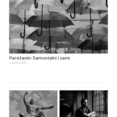
Parežanin: Samostalni i sami
Par
4. aprila 2023.
21. j