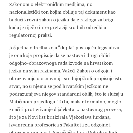
Zakonom o elektroničkim medijima, no
nacionalistički ton kojim obiluje taj dokument kao
budući krovni zakon o jeziku daje razloga za brigu
kada je riječ o interpretaciji srodnih odredbi u
regulatornoj praksi.
Još jedna odredba koja “dupla” postojeću legislativu
je ona koja propisuje da se nastava i drugi oblici
odgojno-obrazovnoga rada izvode na hrvatskom
jeziku na svim razinama. Važeći Zakon o odgoju i
obrazovanju u osnovnoj i srednjoj školi propisuje istu
stvar, no u njemu se pod hrvatskim jezikom ne
podrazumijeva njegov standardni oblik, što je slučaj u
Matičinom prijedlogu. To bi, makar formalno, moglo
značiti protjerivanje dijalekata iz nastavnog procesa,
što je za Novi list kritizirala Vjekoslava Jurdana,
izvanredna profesorica s Fakulteta za odgojne i
obrazovne znanosti Sveučilišta Jurja Dobrile u Puli.