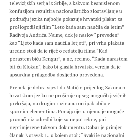
televizijskih serija iz Srbije, a kakvom besmislenom
konfuzijom rezultira nacionalističko zlostavljanje u
području jezika najbolje pokazuje hrvatski plakat za
prošlogodišnji film “Leto kada sam naučila da letim”
Radivoja Andrića. Naime, dok je naslov “preveden”
kao “Ljeto kada sam naučila letjeti”, pri vrhu plakata
uredno stoji da je riječ o redatelju filma “Kad
porastem biću Kengur”, a ne, recimo, “Kada narastem
bit ću Klokan”, kako bi glasila hrvatska verzija da je
apsurdna prilagodba dosljedno provedena.
Premda je dobra vijest da Matičin prijedlog Zakona o
hrvatskom jeziku ne proširuje opseg mogućih jezičnih
prekršaja, na drugim razinama on ipak obiluje
spornim elementima. Ponajprije, u njemu je moguće
pronaći niz odredbi koje su nepotrebne, pa i
neprimjerene takvom dokumentu. Dobar je primjer
članak 7. stavak 1., u kojem stoji: “Svaki je nacionalni