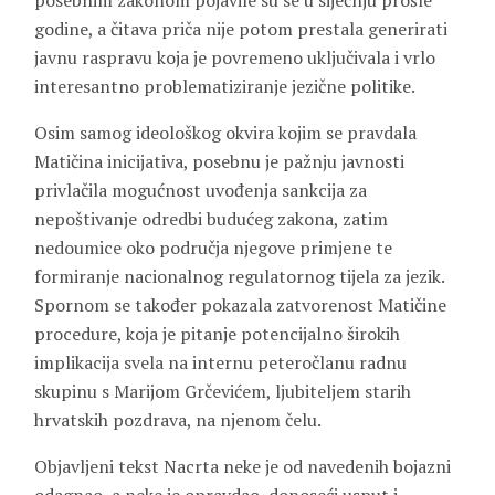
posebnim zakonom pojavile su se u siječnju prošle
godine, a čitava priča nije potom prestala generirati
javnu raspravu koja je povremeno uključivala i vrlo
interesantno problematiziranje jezične politike.
Osim samog ideološkog okvira kojim se pravdala
Matičina inicijativa, posebnu je pažnju javnosti
privlačila mogućnost uvođenja sankcija za
nepoštivanje odredbi budućeg zakona, zatim
nedoumice oko područja njegove primjene te
formiranje nacionalnog regulatornog tijela za jezik.
Spornom se također pokazala zatvorenost Matičine
procedure, koja je pitanje potencijalno širokih
implikacija svela na internu peteročlanu radnu
skupinu s Marijom Grčevićem, ljubiteljem starih
hrvatskih pozdrava, na njenom čelu.
Objavljeni tekst Nacrta neke je od navedenih bojazni