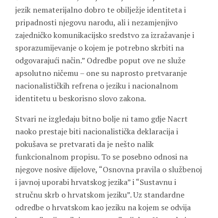
jezik nematerijalno dobro te obilježje identiteta i
pripadnosti njegovu narodu, ali i nezamjenjivo
zajedničko komunikacijsko sredstvo za izražavanje i
sporazumijevanje o kojem je potrebno skrbiti na
odgovarajući način.” Odredbe poput ove ne služe
apsolutno ničemu – one su naprosto pretvaranje
nacionalističkih refrena o jeziku i nacionalnom
identitetu u beskorisno slovo zakona.
Stvari ne izgledaju bitno bolje ni tamo gdje Nacrt
naoko prestaje biti nacionalistička deklaracija i
pokušava se pretvarati da je nešto nalik
funkcionalnom propisu. To se posebno odnosi na
njegove nosive dijelove, “Osnovna pravila o službenoj
i javnoj uporabi hrvatskog jezika” i “Sustavnu i
stručnu skrb o hrvatskom jeziku”. Uz standardne
odredbe o hrvatskom kao jeziku na kojem se odvija