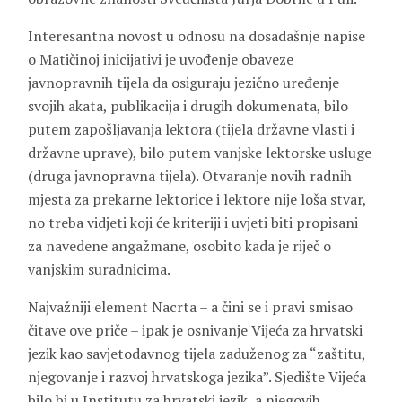
Interesantna novost u odnosu na dosadašnje napise
o Matičinoj inicijativi je uvođenje obaveze
javnopravnih tijela da osiguraju jezično uređenje
svojih akata, publikacija i drugih dokumenata, bilo
putem zapošljavanja lektora (tijela državne vlasti i
državne uprave), bilo putem vanjske lektorske usluge
(druga javnopravna tijela). Otvaranje novih radnih
mjesta za prekarne lektorice i lektore nije loša stvar,
no treba vidjeti koji će kriteriji i uvjeti biti propisani
za navedene angažmane, osobito kada je riječ o
vanjskim suradnicima.
Najvažniji element Nacrta – a čini se i pravi smisao
čitave ove priče – ipak je osnivanje Vijeća za hrvatski
jezik kao savjetodavnog tijela zaduženog za “zaštitu,
njegovanje i razvoj hrvatskoga jezika”. Sjedište Vijeća
bilo bi u Institutu za hrvatski jezik, a njegovih