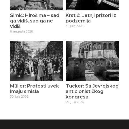
Simić: Hirošima – sad
Krstić: Letnji prizori iz
ga vidiš, sad ga ne
podzemlja
vidiš
31. jula 2026.
6. augusta 2026.
Müller: Protesti uvek
Tucker: Sa Jevrejskog
imaju smisla
anticionističkog
kongresa
30. jula 2026.
29. jula 2026.