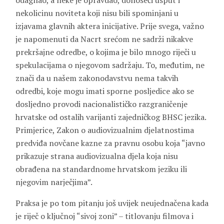
odagnao, a neke je opravdao, donoseći usput i
nekolicinu noviteta koji nisu bili spominjani u
izjavama glavnih aktera inicijative. Prije svega, važno
je napomenuti da Nacrt srećom ne sadrži nikakve
prekršajne odredbe, o kojima je bilo mnogo riječi u
spekulacijama o njegovom sadržaju. To, međutim, ne
znači da u našem zakonodavstvu nema takvih
odredbi, koje mogu imati sporne posljedice ako se
dosljedno provodi nacionalističko razgraničenje
hrvatske od ostalih varijanti zajedničkog BHSC jezika.
Primjerice, Zakon o audiovizualnim djelatnostima
predviđa novčane kazne za pravnu osobu koja “javno
prikazuje strana audiovizualna djela koja nisu
obrađena na standardnome hrvatskom jeziku ili
njegovim narječjima”.
Praksa je po tom pitanju još uvijek neujednačena kada
je riječ o ključnoj “sivoj zoni” – titlovanju filmova i