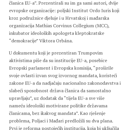
članica EU-a”. Prezentirali su im ga sami autori, dvije
evropske organizacije: poljski Institut Ordo Iuris koji
kroz podružnice djeluje i u Hrvatskoj i mađarska
organizacija Mathias Corvinus Collegium (MCC),
inkubator ideoloških apologeta kleptokratske
“demokracije” Viktora Orbána.
U dokumentu koji je prezentiran Trumpovim
aktivistima piše da su institucije EU-a, posebice
Evropski parlament i Evropska komisija, “proširile
svoje ovlasti izvan svog izvornog mandata, koristeći
zakone EU-a da nadjačaju nacionalno zakonodavstva i
slabeći sposobnost država članica da samostalno
upravljaju”, uz dodatak da “tijela EU-a sve više
nameću ideološki motivirane politike državama
članicama, bez ikakvog mandata”. Kao rješenje
problema, Poljaci i Mađari predložili su dva plana.
Prvi je reforma postojećih institucija, koja bi uključila