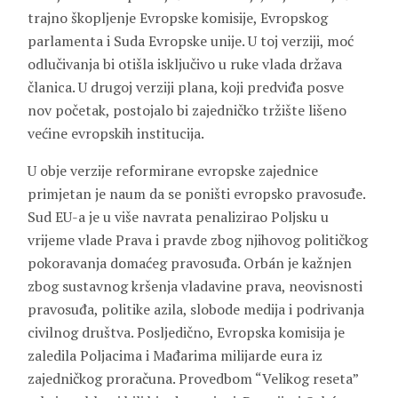
trajno škopljenje Evropske komisije, Evropskog
parlamenta i Suda Evropske unije. U toj verziji, moć
odlučivanja bi otišla isključivo u ruke vlada država
članica. U drugoj verziji plana, koji predviđa posve
nov početak, postojalo bi zajedničko tržište lišeno
većine evropskih institucija.
U obje verzije reformirane evropske zajednice
primjetan je naum da se poništi evropsko pravosuđe.
Sud EU-a je u više navrata penalizirao Poljsku u
vrijeme vlade Prava i pravde zbog njihovog političkog
pokoravanja domaćeg pravosuđa. Orbán je kažnjen
zbog sustavnog kršenja vladavine prava, neovisnosti
pravosuđa, politike azila, slobode medija i podrivanja
civilnog društva. Posljedično, Evropska komisija je
zaledila Poljacima i Mađarima milijarde eura iz
zajedničkog proračuna. Provedbom “Velikog reseta”