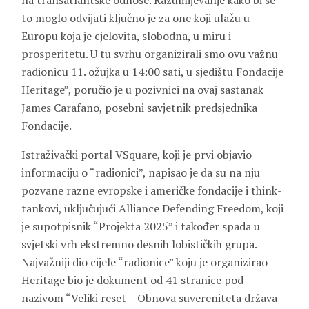
na transatlantske odnose. Razumijevanje kako bi se
to moglo odvijati ključno je za one koji ulažu u
Europu koja je cjelovita, slobodna, u miru i
prosperitetu. U tu svrhu organizirali smo ovu važnu
radionicu 11. ožujka u 14:00 sati, u sjedištu Fondacije
Heritage”, poručio je u pozivnici na ovaj sastanak
James Carafano, posebni savjetnik predsjednika
Fondacije.
Istraživački portal VSquare, koji je prvi objavio
informaciju o “radionici”, napisao je da su na nju
pozvane razne evropske i američke fondacije i think-
tankovi, uključujući Alliance Defending Freedom, koji
je supotpisnik “Projekta 2025” i također spada u
svjetski vrh ekstremno desnih lobističkih grupa.
Najvažniji dio cijele “radionice” koju je organizirao
Heritage bio je dokument od 41 stranice pod
nazivom “Veliki reset – Obnova suvereniteta država