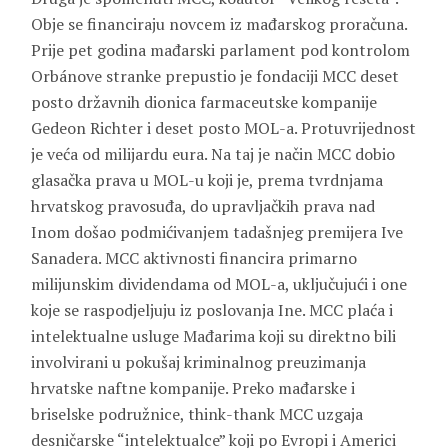
Obje se financiraju novcem iz mađarskog proračuna.
Prije pet godina mađarski parlament pod kontrolom
Orbánove stranke prepustio je fondaciji MCC deset
posto državnih dionica farmaceutske kompanije
Gedeon Richter i deset posto MOL-a. Protuvrijednost
je veća od milijardu eura. Na taj je način MCC dobio
glasačka prava u MOL-u koji je, prema tvrdnjama
hrvatskog pravosuđa, do upravljačkih prava nad
Inom došao podmićivanjem tadašnjeg premijera Ive
Sanadera. MCC aktivnosti financira primarno
milijunskim dividendama od MOL-a, uključujući i one
koje se raspodjeljuju iz poslovanja Ine. MCC plaća i
intelektualne usluge Mađarima koji su direktno bili
involvirani u pokušaj kriminalnog preuzimanja
hrvatske naftne kompanije. Preko mađarske i
briselske podružnice, think-thank MCC uzgaja
desničarske “intelektualce” koji po Evropi i Americi