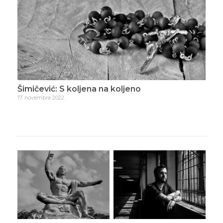
Šimičević: Klizno komuniciranje
10. aprila 2023.