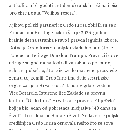
artikuliraju blagodati antidemokratskih režima i pišu
projekte poput “Velikog reseta”.
Njihovi poljski partneri iz Ordo Iurisa zbližili su se s
Fondacijom Heritage nakon što je 2023. godine
krajnje desna stranka Pravo i pravda izgubila izbore.
Dotad je Ordo Iuris za poljsku vladu bio ono što je
Fondacija Heritage Donaldu Trumpu. Pravnici iz ove
udruge su godinama lobirali za zakon o potpunoj
zabrani pobačaja, što je izazvalo masovne prosvjede
žena u toj zemlji. Ordo Iuris ima dvije sestrinske
organizacije u Hrvatskoj. Zakladu Vigilare vodi im
Vice Batarelo. Istureno lice Zaklade za pravnu
kulturu “Ordo Iuris” Hrvatska je pravnik Filip Đekić,
koji je bio jedan od pokretača inicijative “40 dana za
život” i koordinator Hoda za život. Nedavno je poljska
središnjica Ordo Iurisa osnovala nešto što se zove