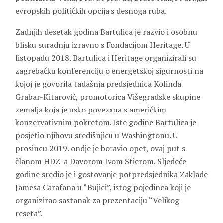
evropskih političkih opcija s desnoga ruba.
Zadnjih desetak godina Bartulica je razvio i osobnu
blisku suradnju izravno s Fondacijom Heritage. U
listopadu 2018. Bartulica i Heritage organizirali su
zagrebačku konferenciju o energetskoj sigurnosti na
kojoj je govorila tadašnja predsjednica Kolinda
Grabar-Kitarović, promotorica Višegradske skupine
zemalja koja je usko povezana s američkim
konzervativnim pokretom. Iste godine Bartulica je
posjetio njihovu središnjicu u Washingtonu. U
prosincu 2019. ondje je boravio opet, ovaj put s
članom HDZ-a Davorom Ivom Stierom. Sljedeće
godine sredio je i gostovanje potpredsjednika Zaklade
Jamesa Carafana u “Bujici”, istog pojedinca koji je
organizirao sastanak za prezentaciju “Velikog
reseta”.