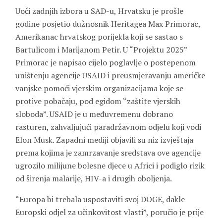
Uoči zadnjih izbora u SAD-u, Hrvatsku je prošle
godine posjetio dužnosnik Heritagea Max Primorac,
Amerikanac hrvatskog porijekla koji se sastao s
Bartulicom i Marijanom Petir. U “Projektu 2025”
Primorac je napisao cijelo poglavlje o postepenom
uništenju agencije USAID i preusmjeravanju američke
vanjske pomoći vjerskim organizacijama koje se
protive pobačaju, pod egidom “zaštite vjerskih
sloboda”. USAID je u međuvremenu dobrano
rasturen, zahvaljujući paradržavnom odjelu koji vodi
Elon Musk. Zapadni mediji objavili su niz izvještaja
prema kojima je zamrzavanje sredstava ove agencije
ugrozilo milijune bolesne djece u Africi i podiglo rizik
od širenja malarije, HIV-a i drugih oboljenja.
“Europa bi trebala uspostaviti svoj DOGE, dakle
Europski odjel za učinkovitost vlasti”, poručio je prije