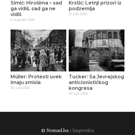
Simić: Hirošima – sad
Krstić: Letnji prizori iz
ga vidiš, sad ga ne
podzemlja
vidiš
31. jula 2026.
6. augusta 2026.
Müller: Protesti uvek
Tucker: Sa Jevrejskog
imaju smisla
anticionističkog
kongresa
30. jula 2026.
29. jula 2026.
© Nomad.ba :
Impresita