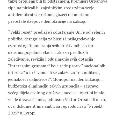
takvi problemi bili bi odstranjeni. Premijeri Orbánova
tipa namirivali bi zajedničkim sredstvima svoje
antidemokratske režime, gazeći neometano
preostale džepove demokracije na izdisaju.
“Veliki reset” predlaže i odustajanje Unije od zelenih
politika, deregulaciju za biznis i prilagođavanje
evropskog financiranja svih društvenih sektora
ukusima pojedinih vlada. Tako su predložili
zaleđivanje, reviziju i oduzimanje svih dotacija
“interesnim grupama” koje rade protiv “nacionalnih
interesa” u državama ili se zalažu za “raznolikost,
jednakost i uključivost”. Monopol na identifikaciju i
budžetsku eliminaciju takvih grupacija – zapravo
većeg dijela civilnog društva i medija – opet bi imale
vlade država članica, odnosno Viktor Orbán. Utoliko,
ovaj dokument ima ambiciju reproducirati “Projekt
2025” u Evropi.