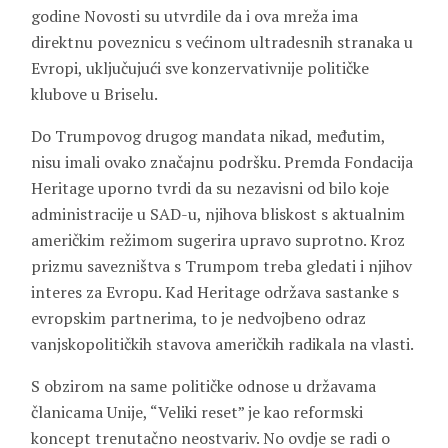
godine Novosti su utvrdile da i ova mreža ima
direktnu poveznicu s većinom ultradesnih stranaka u
Evropi, uključujući sve konzervativnije političke
klubove u Briselu.
Do Trumpovog drugog mandata nikad, međutim,
nisu imali ovako značajnu podršku. Premda Fondacija
Heritage uporno tvrdi da su nezavisni od bilo koje
administracije u SAD-u, njihova bliskost s aktualnim
američkim režimom sugerira upravo suprotno. Kroz
prizmu savezništva s Trumpom treba gledati i njihov
interes za Evropu. Kad Heritage održava sastanke s
evropskim partnerima, to je nedvojbeno odraz
vanjskopolitičkih stavova američkih radikala na vlasti.
S obzirom na same političke odnose u državama
članicama Unije, “Veliki reset” je kao reformski
koncept trenutačno neostvariv. No ovdje se radi o