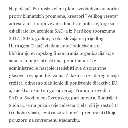
Napadajući Evropski zeleni plan, sveobuhvatnu borbu
protiv klimatskih promjena, kreatori “Velikog reseta”
adresiraju Trumpove antiklimatske politike, koje su
eskalirale izvlačenjem SAD-a iz Pariškog sporazuma
2017. i 2025. godine, u oba slučaja na prijedlog
Heritagea. Dajući vladama moć odlučivanja o
blokiranju evropskog financiranja organizacija koje
smatraju neprijateljskima, poput američke
administracije nastoje istrijebiti sve disonantne
glasove u svojim državama. Zalažu se i za deregulaciju
tržišta, odnosno slabljenje ili poništenje direktiva EU-
a, kao što u znatno goroj verziji Trump provodi u
SAD-u. Svođenjem Evropskog parlamenta, Komisije i
Suda EU-a na puka savjetodavna tijela, cilj je rastočiti
trodiobu vlasti, centralizirati moć i preobraziti Uniju
po uzoru na suvremenu Mađarsku.