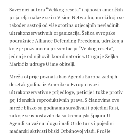
Saveznici autora “Velikog reseta” i njihovih američkih
prijatelja nalaze se i u Vision Networku, mreži koja se
također sastoji od više stotina utjecajnih nevladinih
ultrakonzervativnih organizacija. Šefica evropske
podružnice Alliance Defending Freedoma, udruženja
koje je pozvano na prezentaciju “Velikog reseta”,
jedna je od njihovih koordinatorica. Druga je Željka
Markić iz udruge U ime obitelji.
Mreža otprije poznata kao Agenda Europa zadnjih
desetak godina iz Amerike u Evropu uvozi
ultrakonzervativne prijedloge, peticije i tužbe protiv
gej i ženskih reproduktivnih prava. S članovima ove
mreže blisko su godinama surađivali i pojedini Rusi,
za koje se ispostavilo da su kremaljski špijuni. U
Agendi su važnu ulogu imali Ordo Iuris i pojedini
mađarski aktivisti bliski Orbánovoj vladi. Prošle