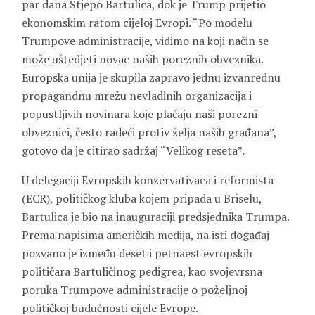
par dana Stjepo Bartulica, dok je Trump prijetio
ekonomskim ratom cijeloj Evropi. “Po modelu
Trumpove administracije, vidimo na koji način se
može uštedjeti novac naših poreznih obveznika.
Europska unija je skupila zapravo jednu izvanrednu
propagandnu mrežu nevladinih organizacija i
popustljivih novinara koje plaćaju naši porezni
obveznici, često radeći protiv želja naših građana”,
gotovo da je citirao sadržaj “Velikog reseta”.
U delegaciji Evropskih konzervativaca i reformista
(ECR), političkog kluba kojem pripada u Briselu,
Bartulica je bio na inauguraciji predsjednika Trumpa.
Prema napisima američkih medija, na isti događaj
pozvano je između deset i petnaest evropskih
političara Bartuličinog pedigrea, kao svojevrsna
poruka Trumpove administracije o poželjnoj
političkoj budućnosti cijele Evrope.