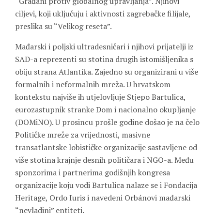
“Građani protiv globalnog upravljanja”. Njihovi
ciljevi, koji uključuju i aktivnosti zagrebačke filijale,
preslika su “Velikog reseta”.
Mađarski i poljski ultradesničari i njihovi prijatelji iz
SAD-a reprezenti su stotina drugih istomišljenika s
obiju strana Atlantika. Zajedno su organizirani u više
formalnih i neformalnih mreža. U hrvatskom
kontekstu najviše ih utjelovljuje Stjepo Bartulica,
eurozastupnik stranke Dom i nacionalno okupljanje
(DOMiNO). U prosincu prošle godine došao je na čelo
Političke mreže za vrijednosti, masivne
transatlantske lobističke organizacije sastavljene od
više stotina krajnje desnih političara i NGO-a. Među
sponzorima i partnerima godišnjih kongresa
organizacije koju vodi Bartulica nalaze se i Fondacija
Heritage, Ordo Iuris i navedeni Orbánovi mađarski
“nevladini” entiteti.