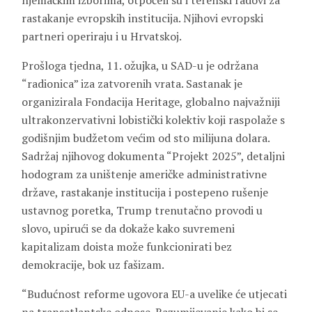
njemačkim izborima, otpočeli su i terenski radovi za
rastakanje evropskih institucija. Njihovi evropski
partneri operiraju i u Hrvatskoj.
Prošloga tjedna, 11. ožujka, u SAD-u je održana
“radionica” iza zatvorenih vrata. Sastanak je
organizirala Fondacija Heritage, globalno najvažniji
ultrakonzervativni lobistički kolektiv koji raspolaže s
godišnjim budžetom većim od sto milijuna dolara.
Sadržaj njihovog dokumenta “Projekt 2025”, detaljni
hodogram za uništenje američke administrativne
države, rastakanje institucija i postepeno rušenje
ustavnog poretka, Trump trenutačno provodi u
slovo, upirući se da dokaže kako suvremeni
kapitalizam doista može funkcionirati bez
demokracije, bok uz fašizam.
“Budućnost reforme ugovora EU-a uvelike će utjecati