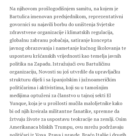
Na njihovom prošlogodišnjem samitu, na kojem je
Bartulica imenovan predsjednikom, reprezentativni
govornici su najavili borbu do uništenja Svjetske
zdravstvene organizacije i klimatskih regulacija,
globalnu zabranu pobačaja, satiranje koncepta
javnog obrazovanja i nametanje kućnog školovanja te
uspostavu kršćanskih vrijednosti kao temelja javnih
politika na Zapadu. Istražujući ovu Bartuličinu
organizaciju, Novosti su još utvrdile da upravljačku
strukturu dijeli i sa španjolskim i južnoameričkim
političarima i aktivistima, koji su u tamošnjim
medijima optuženi za članstvo u tajnoj sekti El
Yunque, koja je u prošlosti mučila maloljetnike kako
bi od njih kreirala militantne fanatike, spremne da
žrtvuju živote za uspostavu teokracije na zemlji. Osim
Amerikanaca bliskih Trumpu, ovu mrežu podržavaju
političari iz Voxa, Prava i pravde, Braćo Italije i drugih