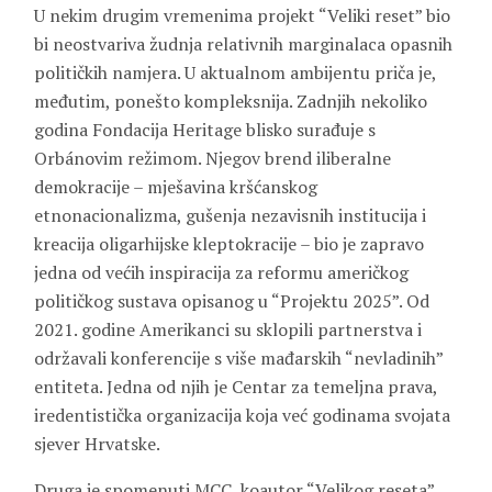
U nekim drugim vremenima projekt “Veliki reset” bio
bi neostvariva žudnja relativnih marginalaca opasnih
političkih namjera. U aktualnom ambijentu priča je,
međutim, ponešto kompleksnija. Zadnjih nekoliko
godina Fondacija Heritage blisko surađuje s
Orbánovim režimom. Njegov brend iliberalne
demokracije – mješavina kršćanskog
etnonacionalizma, gušenja nezavisnih institucija i
kreacija oligarhijske kleptokracije – bio je zapravo
jedna od većih inspiracija za reformu američkog
političkog sustava opisanog u “Projektu 2025”. Od
2021. godine Amerikanci su sklopili partnerstva i
održavali konferencije s više mađarskih “nevladinih”
entiteta. Jedna od njih je Centar za temeljna prava,
iredentistička organizacija koja već godinama svojata
sjever Hrvatske.
Druga je spomenuti MCC, koautor “Velikog reseta”.