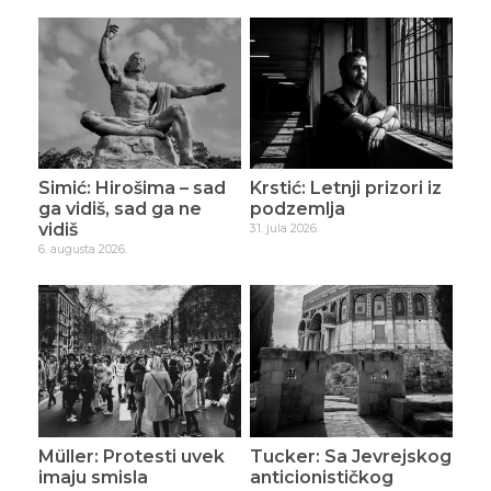
Simić: Hirošima – sad
Krstić: Letnji prizori iz
ga vidiš, sad ga ne
podzemlja
vidiš
31. jula 2026.
6. augusta 2026.
Müller: Protesti uvek
Tucker: Sa Jevrejskog
imaju smisla
anticionističkog