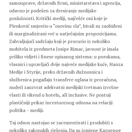
samouprave, državnih firmi, ministarstava i agencija,
odavno je podešen za dresiranje medijske
poslušnosti. Kritički mediji, najčešće oni koje je
Plenković smjestio u “osovinu zla”, bivali su zaobiđeni
ili marginalizirani već u natječajnim propozicijama.
Zahvaljujući sadržaju koji je procurio iz nekoliko
mobitela iz predmeta Josipe Rimac, javnost je imala
priliku vidjeti i finese opisanog sistema: u porukama,
vlasnici i upravljači dvije najveće medijske kuće, Hanza
Medije i Styrije, preko državnih dužnosnica i
službenica pogađaju transfere oglasa iz proračuna,
nudeći zauzvrat adekvatni medijski tretman izvršne
vlasti ili vikend u hotelu, all inclusive. Ne postoji
plastičniji prikaz incestuoznog odnosa na relaciji
politika – mediji.
Taj odnos nastojao se zacementirati i produbiti s
nekoliko zakonskih rješenja. Da su izmjene Kaznenog