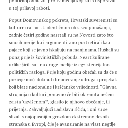
političkoj odmazdi protiv medija koji su ih usporavali
u toj prljavoj raboti.
Poput Domovinskog pokreta, Hrvatski suverenisti su
kulturni ratnici. U identičnom obrascu ponašanja,
zadnje četiri godine nasrtali su na Novosti zato što
smo ih nerijetko i argumentirano portretirali kao
pajace koji se javno iskaljuju na manjinama. Huškali su
ponajprije iz šovinističkih pobuda. Neartikulirane
urlike širili su i na druge medije iz egzistencijalno-
političkih razloga. Prije koju godinu obećali su da će s
pozicije moći dokinuti financiranje udruga i projekata
koji blate nacionalne i kršćanske vrijednosti. “Glavna
strujanja u kulturi ponovno će biti okrenuta nečem
zaista ‘uzvišenom'”, glasilo je njihovo obećanje, ili
prijetnja. Zahvaljujući Ladislavu Ilčiću, i oni su se
slizali s najopasnijim grozdom ekstremno desnih
stranaka u Evropi, čije je avansiranje na vlast negdje