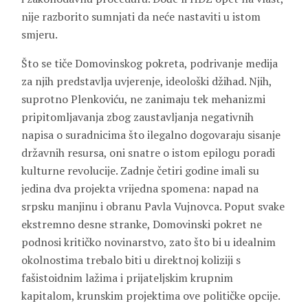
nije razborito sumnjati da neće nastaviti u istom
smjeru.
Što se tiče Domovinskog pokreta, podrivanje medija
za njih predstavlja uvjerenje, ideološki džihad. Njih,
suprotno Plenkoviću, ne zanimaju tek mehanizmi
pripitomljavanja zbog zaustavljanja negativnih
napisa o suradnicima što ilegalno dogovaraju sisanje
državnih resursa, oni snatre o istom epilogu poradi
kulturne revolucije. Zadnje četiri godine imali su
jedina dva projekta vrijedna spomena: napad na
srpsku manjinu i obranu Pavla Vujnovca. Poput svake
ekstremno desne stranke, Domovinski pokret ne
podnosi kritičko novinarstvo, zato što bi u idealnim
okolnostima trebalo biti u direktnoj koliziji s
fašistoidnim lažima i prijateljskim krupnim
kapitalom, krunskim projektima ove političke opcije.