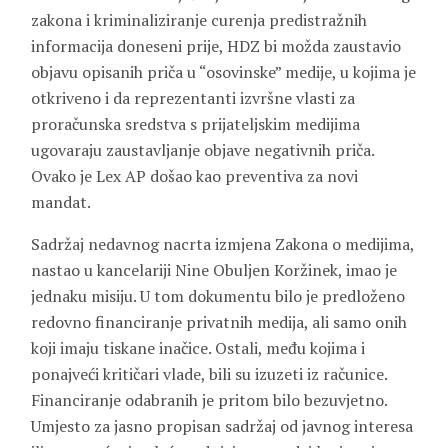
zakona i kriminaliziranje curenja predistražnih
informacija doneseni prije, HDZ bi možda zaustavio
objavu opisanih priča u “osovinske” medije, u kojima je
otkriveno i da reprezentanti izvršne vlasti za
proračunska sredstva s prijateljskim medijima
ugovaraju zaustavljanje objave negativnih priča.
Ovako je Lex AP došao kao preventiva za novi
mandat.
Sadržaj nedavnog nacrta izmjena Zakona o medijima,
nastao u kancelariji Nine Obuljen Koržinek, imao je
jednaku misiju. U tom dokumentu bilo je predloženo
redovno financiranje privatnih medija, ali samo onih
koji imaju tiskane inačice. Ostali, među kojima i
ponajveći kritičari vlade, bili su izuzeti iz računice.
Financiranje odabranih je pritom bilo bezuvjetno.
Umjesto za jasno propisan sadržaj od javnog interesa