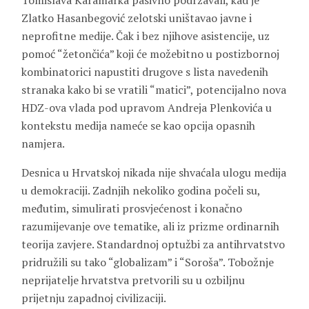
Tomislava Karamarka pasivno podržavali, kad je
Zlatko Hasanbegović zelotski uništavao javne i
neprofitne medije. Čak i bez njihove asistencije, uz
pomoć “žetončića” koji će možebitno u postizbornoj
kombinatorici napustiti drugove s lista navedenih
stranaka kako bi se vratili “matici”, potencijalno nova
HDZ-ova vlada pod upravom Andreja Plenkovića u
kontekstu medija nameće se kao opcija opasnih
namjera.
Desnica u Hrvatskoj nikada nije shvaćala ulogu medija
u demokraciji. Zadnjih nekoliko godina počeli su,
međutim, simulirati prosvjećenost i konačno
razumijevanje ove tematike, ali iz prizme ordinarnih
teorija zavjere. Standardnoj optužbi za antihrvatstvo
pridružili su tako “globalizam” i “Soroša”. Tobožnje
neprijatelje hrvatstva pretvorili su u ozbiljnu
prijetnju zapadnoj civilizaciji.