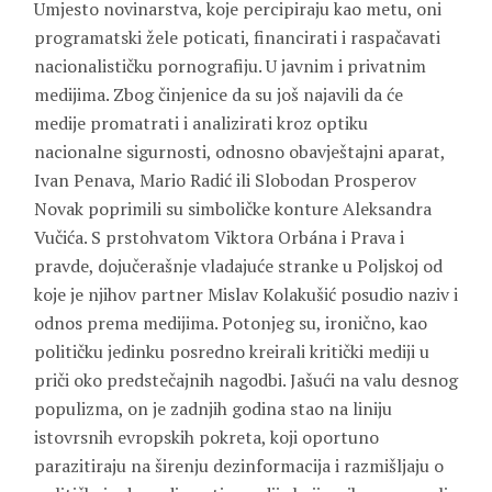
Umjesto novinarstva, koje percipiraju kao metu, oni
programatski žele poticati, financirati i raspačavati
nacionalističku pornografiju. U javnim i privatnim
medijima. Zbog činjenice da su još najavili da će
medije promatrati i analizirati kroz optiku
nacionalne sigurnosti, odnosno obavještajni aparat,
Ivan Penava, Mario Radić ili Slobodan Prosperov
Novak poprimili su simboličke konture Aleksandra
Vučića. S prstohvatom Viktora Orbána i Prava i
pravde, dojučerašnje vladajuće stranke u Poljskoj od
koje je njihov partner Mislav Kolakušić posudio naziv i
odnos prema medijima. Potonjeg su, ironično, kao
političku jedinku posredno kreirali kritički mediji u
priči oko predstečajnih nagodbi. Jašući na valu desnog
populizma, on je zadnjih godina stao na liniju
istovrsnih evropskih pokreta, koji oportuno
parazitiraju na širenju dezinformacija i razmišljaju o