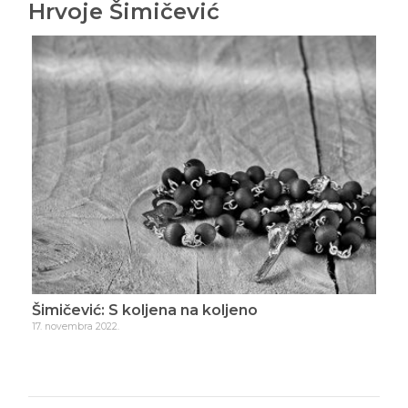
Hrvoje Šimičević
Šimičević: S koljena na koljeno
Šim
17. novembra 2022.
10. a