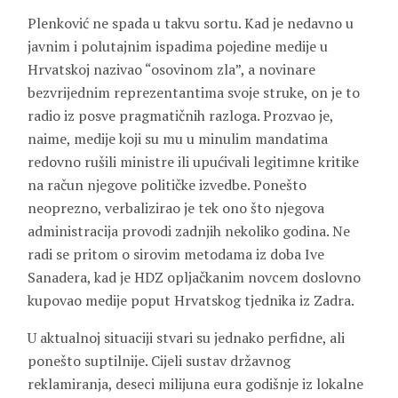
Plenković ne spada u takvu sortu. Kad je nedavno u
javnim i polutajnim ispadima pojedine medije u
Hrvatskoj nazivao “osovinom zla”, a novinare
bezvrijednim reprezentantima svoje struke, on je to
radio iz posve pragmatičnih razloga. Prozvao je,
naime, medije koji su mu u minulim mandatima
redovno rušili ministre ili upućivali legitimne kritike
na račun njegove političke izvedbe. Ponešto
neoprezno, verbalizirao je tek ono što njegova
administracija provodi zadnjih nekoliko godina. Ne
radi se pritom o sirovim metodama iz doba Ive
Sanadera, kad je HDZ opljačkanim novcem doslovno
kupovao medije poput Hrvatskog tjednika iz Zadra.
U aktualnoj situaciji stvari su jednako perfidne, ali
ponešto suptilnije. Cijeli sustav državnog
reklamiranja, deseci milijuna eura godišnje iz lokalne