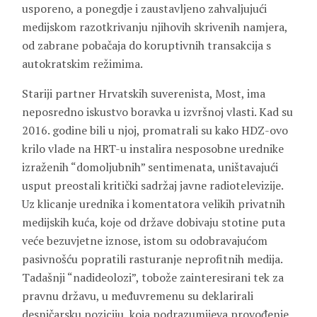
usporeno, a ponegdje i zaustavljeno zahvaljujući
medijskom razotkrivanju njihovih skrivenih namjera,
od zabrane pobačaja do koruptivnih transakcija s
autokratskim režimima.
Stariji partner Hrvatskih suverenista, Most, ima
neposredno iskustvo boravka u izvršnoj vlasti. Kad su
2016. godine bili u njoj, promatrali su kako HDZ-ovo
krilo vlade na HRT-u instalira nesposobne urednike
izraženih “domoljubnih” sentimenata, uništavajući
usput preostali kritički sadržaj javne radiotelevizije.
Uz klicanje urednika i komentatora velikih privatnih
medijskih kuća, koje od države dobivaju stotine puta
veće bezuvjetne iznose, istom su odobravajućom
pasivnošću popratili rasturanje neprofitnih medija.
Tadašnji “nadideolozi”, tobože zainteresirani tek za
pravnu državu, u međuvremenu su deklarirali
desničarsku poziciju, koja podrazumijeva provođenje