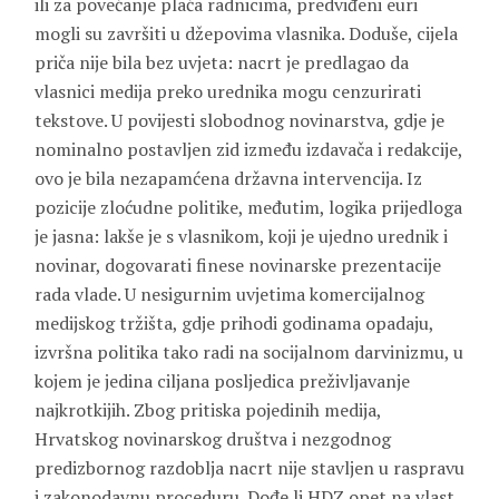
ili za povećanje plaća radnicima, predviđeni euri
mogli su završiti u džepovima vlasnika. Doduše, cijela
priča nije bila bez uvjeta: nacrt je predlagao da
vlasnici medija preko urednika mogu cenzurirati
tekstove. U povijesti slobodnog novinarstva, gdje je
nominalno postavljen zid između izdavača i redakcije,
ovo je bila nezapamćena državna intervencija. Iz
pozicije zloćudne politike, međutim, logika prijedloga
je jasna: lakše je s vlasnikom, koji je ujedno urednik i
novinar, dogovarati finese novinarske prezentacije
rada vlade. U nesigurnim uvjetima komercijalnog
medijskog tržišta, gdje prihodi godinama opadaju,
izvršna politika tako radi na socijalnom darvinizmu, u
kojem je jedina ciljana posljedica preživljavanje
najkrotkijih. Zbog pritiska pojedinih medija,
Hrvatskog novinarskog društva i nezgodnog
predizbornog razdoblja nacrt nije stavljen u raspravu
i zakonodavnu proceduru. Dođe li HDZ opet na vlast,