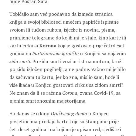
bude Poštar, Safa.
Uobičajio sam već poodavno da između stranica
knjiga u svojoj biblioteci umećem papiriće ispisane
svojom ili tuđom rukom, isječke iz novina, pisma,
primljene telegrame do kojih mi je stalo, kino karte ili
kartu cirkusa
Korona
koji je gostovao prije četrdeset
godina na
Partizanovom igralištu
u Konjicu sa najavom
zida smrti
. Po zidu smrti vozi artist na motoru, kruži
po zidu izložen pogibelji, a ne padne. Važno mi je bilo
da sačuvam tu kartu, jer ko zna, mislio sam, hoće li
više ikada u Konjicu gostovati cirkus sa zidom smrti?
Ne znam da li se računa
Corona
, zvana Covid-19, sa
njenim smrtonosnim majstorijama.
A i danas se u kinu
Društvenog doma
u Konjicu
posjetiocima prodaju karte koje su štampane prije
četrdeset godina i na kojima je upisan red, sjedište i