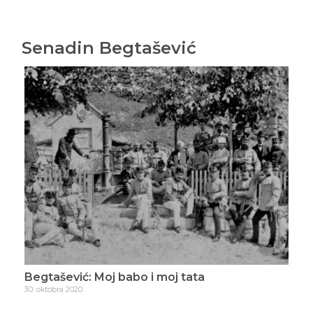
Senadin Begtašević
Begtašević: Moj babo i moj tata
Beg
30. oktobra 2020.
6. ja