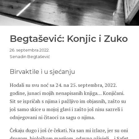
Begtašević: Konjic i Zuko
26. septembra 2022.
Senadin Begtašević
Birvaktile i u sjećanju
Hodali su svu noć sa 24. na 25. septembra, 2022.
godine, junaci mojih nenapisanih knjiga… Konjičani.
Sit se ispričah s njima i pažljivo im objasnih, zašto su
još samo skice u mojoj glavi i zašto još nisu sazreli i
odnjegovani ni čitaoci za sagu o njima.
Čekaju dugo i još će čekati. Na san mi izlaze, jer su oni
drugom, biološkom magijom, odavno oživjeli… i Safet