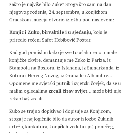
zašto je najviše bilo Zuke? Stoga što sam na dan
njegovog rođenja, 24. septembra, u konjičkom
Gradskom muzeju otvorio izložbu pod naslovom:
Konjic i Zuko, birvaktile i u sjećanju
, koju je
priredio rečeni Safet Hebibović Poštar.
Kad god pomislim kako je sve to učahureno u male
konjičke okvire, demantuje me Zuko iz Pariza, iz
Stambola na Bosforu, iz Isfahana, iz Samarkanda, iz
Kotora i Herceg Novog, iz Granade i Alhambre…
Opomene me svjetski putnik i svjetski čovjek, da se u
malim ogledalima
zrcali čitav svijet
… može biti nije
rekao baš zrcali.
Zuko se trajno dopisivao i dopisuje sa Konjicom,
stoga je najlogičnije bilo da autor izložbe Zukinih
crteža, karikatura, konjičkih veduta i još ponečeg,