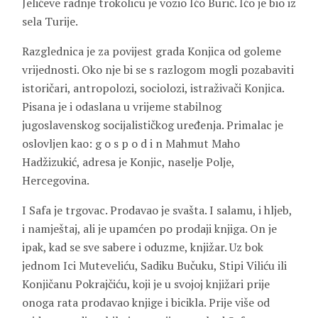
Jelićeve radnje trokolicu je vozio Ićo Burić. Ićo je bio iz
sela Turije.
Razglednica je za povijest grada Konjica od goleme
vrijednosti. Oko nje bi se s razlogom mogli pozabaviti
istoričari, antropolozi, sociolozi, istraživači Konjica.
Pisana je i odaslana u vrijeme stabilnog
jugoslavenskog socijalističkog uređenja. Primalac je
oslovljen kao: g o s p o d i n Mahmut Maho
Hadžizukić, adresa je Konjic, naselje Polje,
Hercegovina.
I Safa je trgovac. Prodavao je svašta. I salamu, i hljeb,
i namještaj, ali je upamćen po prodaji knjiga. On je
ipak, kad se sve sabere i oduzme, knjižar. Uz bok
jednom Ici Muteveliću, Sadiku Bučuku, Stipi Viliću ili
Konjičanu Pokrajčiću, koji je u svojoj knjižari prije
onoga rata prodavao knjige i bicikla. Prije više od