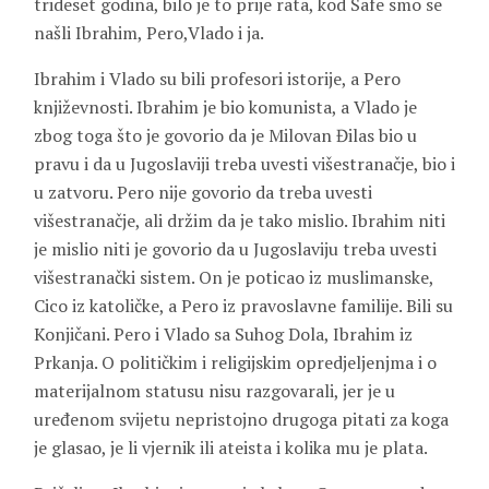
trideset godina, bilo je to prije rata, kod Safe smo se
našli Ibrahim, Pero,Vlado i ja.
Ibrahim i Vlado su bili profesori istorije, a Pero
književnosti. Ibrahim je bio komunista, a Vlado je
zbog toga što je govorio da je Milovan Đilas bio u
pravu i da u Jugoslaviji treba uvesti višestranačje, bio i
u zatvoru. Pero nije govorio da treba uvesti
višestranačje, ali držim da je tako mislio. Ibrahim niti
je mislio niti je govorio da u Jugoslaviju treba uvesti
višestranački sistem. On je poticao iz muslimanske,
Cico iz katoličke, a Pero iz pravoslavne familije. Bili su
Konjičani. Pero i Vlado sa Suhog Dola, Ibrahim iz
Prkanja. O političkim i religijskim opredjeljenjma i o
materijalnom statusu nisu razgovarali, jer je u
uređenom svijetu nepristojno drugoga pitati za koga
je glasao, je li vjernik ili ateista i kolika mu je plata.