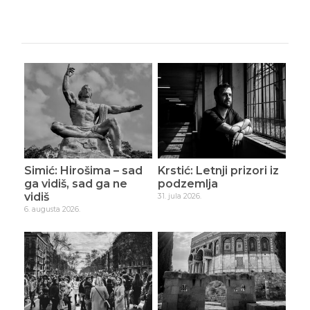
Simić: Hirošima – sad
Krstić: Letnji prizori iz
ga vidiš, sad ga ne
podzemlja
vidiš
31. jula 2026.
6. augusta 2026.