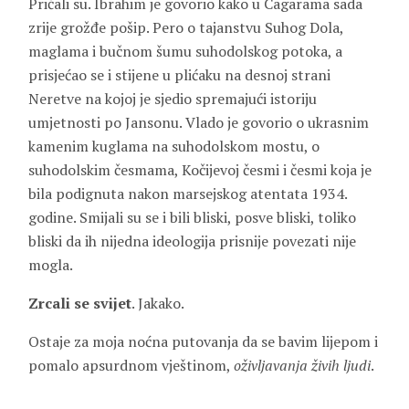
Pričali su. Ibrahim je govorio kako u Cagarama sada
zrije grožđe pošip. Pero o tajanstvu Suhog Dola,
maglama i bučnom šumu suhodolskog potoka, a
prisjećao se i stijene u plićaku na desnoj strani
Neretve na kojoj je sjedio spremajući istoriju
umjetnosti po Jansonu. Vlado je govorio o ukrasnim
kamenim kuglama na suhodolskom mostu, o
suhodolskim česmama, Kočijevoj česmi i česmi koja je
bila podignuta nakon marsejskog atentata 1934.
godine. Smijali su se i bili bliski, posve bliski, toliko
bliski da ih nijedna ideologija prisnije povezati nije
mogla.
Zrcali se svijet
. Jakako.
Ostaje za moja noćna putovanja da se bavim lijepom i
pomalo apsurdnom vještinom,
oživljavanja živih ljudi
.