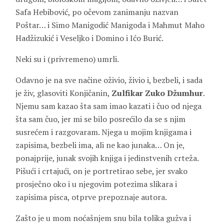
Safa Hebibović, po očevom zanimanju nazvan
Poštar… i Simo Manigodić Manigoda i Mahmut Maho
Hadžizukić i Veseljko i Domino i Ićo Burić.
Neki su i (privremeno) umrli.
Odavno je na sve načine oživio, živio i, bezbeli, i sada
je živ, glasoviti Konjičanin,
Zulfikar Zuko Džumhur
.
Njemu sam kazao šta sam imao kazati i čuo od njega
šta sam čuo, jer mi se bilo posrećilo da se s njim
susrećem i razgovaram. Njega u mojim knjigama i
zapisima, bezbeli ima, ali ne kao junaka… On je,
ponajprije, junak svojih knjiga i jedinstvenih crteža.
Pišući i crtajući, on je portretirao sebe, jer svako
prosječno oko i u njegovim potezima slikara i
zapisima pisca, otprve prepoznaje autora.
Zašto je u mom noćašnjem snu bila tolika gužva i