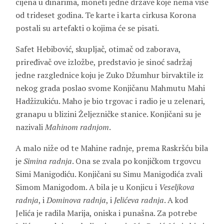
cijena u dinarima, moneti jedne države koje nema više
od trideset godina. Te karte i karta cirkusa Korona
postali su artefakti o kojima će se pisati.
Safet Hebibović, skupljač, otimač od zaborava,
priređivač ove izložbe, predstavio je sinoć sadržaj
jedne razglednice koju je Zuko Džumhur birvaktile iz
nekog grada poslao svome Konjičanu Mahmutu Mahi
Hadžizukiću. Maho je bio trgovac i radio je u zelenari,
granapu u blizini Željezničke stanice. Konjičani su je
nazivali
Mahinom radnjom
.
A malo niže od te Mahine radnje, prema Raskršću bila
je
Simina radnja
. Ona se zvala po konjičkom trgovcu
Simi Manigodiću. Konjičani su Simu Manigodića zvali
Simom Manigodom. A bila je u Konjicu i
Veseljkova
radnja
, i
Dominova radnja
, i
Jelićeva radnja
. A kod
Jelića je radila Marija, oniska i punašna. Za potrebe