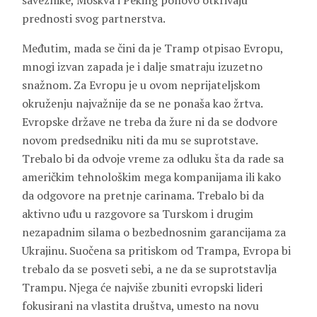
saveznike, Moskva i Peking ponovo otkrivaju
prednosti svog partnerstva.
Međutim, mada se čini da je Tramp otpisao Evropu,
mnogi izvan zapada je i dalje smatraju izuzetno
snažnom. Za Evropu je u ovom neprijateljskom
okruženju najvažnije da se ne ponaša kao žrtva.
Evropske države ne treba da žure ni da se dodvore
novom predsedniku niti da mu se suprotstave.
Trebalo bi da odvoje vreme za odluku šta da rade sa
američkim tehnološkim mega kompanijama ili kako
da odgovore na pretnje carinama. Trebalo bi da
aktivno uđu u razgovore sa Turskom i drugim
nezapadnim silama o bezbednosnim garancijama za
Ukrajinu. Suočena sa pritiskom od Trampa, Evropa bi
trebalo da se posveti sebi, a ne da se suprotstavlja
Trampu. Njega će najviše zbuniti evropski lideri
fokusirani na vlastita društva, umesto na novu