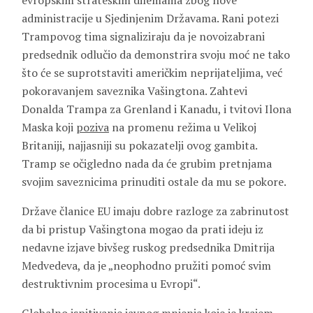
evropskim strateškim dilemama zbog nove
administracije u Sjedinjenim Državama. Rani potezi
Trampovog tima signaliziraju da je novoizabrani
predsednik odlučio da demonstrira svoju moć ne tako
što će se suprotstaviti američkim neprijateljima, već
pokoravanjem saveznika Vašingtona. Zahtevi
Donalda Trampa za Grenland i Kanadu, i tvitovi Ilona
Maska koji
poziva
na promenu režima u Velikoj
Britaniji, najjasniji su pokazatelji ovog gambita.
Tramp se očigledno nada da će grubim pretnjama
svojim saveznicima prinuditi ostale da mu se pokore.
Države članice EU imaju dobre razloge za zabrinutost
da bi pristup Vašingtona mogao da prati ideju iz
nedavne izjave bivšeg ruskog predsednika Dmitrija
Medvedeva, da je „neophodno pružiti pomoć svim
destruktivnim procesima u Evropi“.