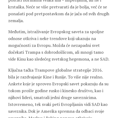
postati normalna velika sila – imperijalna, ali ne i
krstaška. Neće se više pretvarati da je bolja, već će se
ponašati pod pretpostavkom da je jača od svih drugih
zemalja.
Međutim, istraživanje Evropskog saveta za spoljne
odnose otkriva i neke trendove koji ukazuju na
mogućnosti za Evropu. Možda će nezapadni svet
dočekati Trampa s dobrodošlicom, ali mnogi tamo
vide Kinu kao sledećeg svetskog hegemona, a ne SAD.
Ključna tačka Trampove globalne strategije 2016.
bila je razdvajanje Kine i Rusije. To više nije realno.
Ankete koje je sproveo Evropski savet pokazuju da su
tokom prošle godine rusko i kinesko društvo, kao i
njihovi lideri, smatrali jedni druge saveznicima.
Istovremeno, tek svaki peti Evropljanin vidi SAD kao
saveznika. Dok je Amerika spremna da odbaci svoje