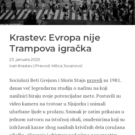
Krastev: Evropa nije
Trampova igračka
23. januara 2025.
Ivan Krastev | Prevod: Milica Jovanović
Sociolozi Beti Grejson i Moris Stajn
proveli
su 1981.
danas već legendarnu studiju o načinu na koji
nasilnici biraju svoje potencijalne mete. Postavili su
video kameru na trotoar u Njujorku i snimali
užurbane ljude u prolazu. Snimak je zatim prikazan u
jednom zatvoru na istočnoj obali, osuđenicima koji su
izdržavali kazne zbog nasilnih krivičnih dela (oružana