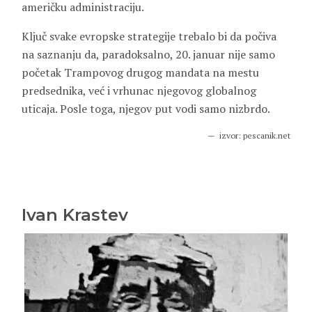
američku administraciju.
Ključ svake evropske strategije trebalo bi da počiva
na saznanju da, paradoksalno, 20. januar nije samo
početak Trampovog drugog mandata na mestu
predsednika, već i vrhunac njegovog globalnog
uticaja. Posle toga, njegov put vodi samo nizbrdo.
izvor: pescanik.net
Ivan Krastev