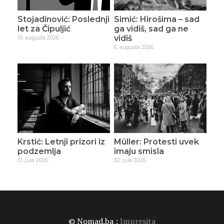
Stojadinović: Poslednji
Simić: Hirošima – sad
let za Čipuljić
ga vidiš, sad ga ne
vidiš
10. augusta 2026.
6. augusta 2026.
Krstić: Letnji prizori iz
Müller: Protesti uvek
podzemlja
imaju smisla
31. jula 2026.
30. jula 2026.
© Nomad.ba :
Impresita