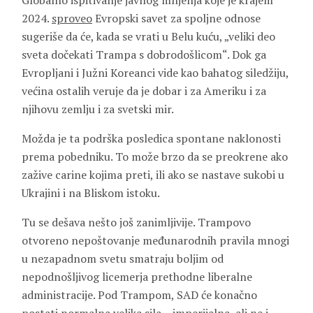
Globalno ispitivanje javnog mnjenja koje je krajem
2024.
sproveo
Evropski savet za spoljne odnose
sugeriše da će, kada se vrati u Belu kuću, „veliki deo
sveta dočekati Trampa s dobrodošlicom“. Dok ga
Evropljani i Južni Koreanci vide kao bahatog siledžiju,
većina ostalih veruje da je dobar i za Ameriku i za
njihovu zemlju i za svetski mir.
Možda je ta podrška posledica spontane naklonosti
prema pobedniku. To može brzo da se preokrene ako
zažive carine kojima preti, ili ako se nastave sukobi u
Ukrajini i na Bliskom istoku.
Tu se dešava nešto još zanimljivije. Trampovo
otvoreno nepoštovanje međunarodnih pravila mnogi
u nezapadnom svetu smatraju boljim od
nepodnošljivog licemerja prethodne liberalne
administracije. Pod Trampom, SAD će konačno