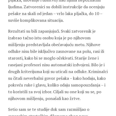
pljačka, silovanje i ubistvo) nad njima nepoznatim
ljudima. Zatvorenici su dobili instrukcije da ocenjuju
pešake na skali od jedan – vrlo laka pljačka, do 10 –
suviše komplikovana situacija.
Rezultati su bili zapanjujući. Svaki zatvorenik je
izabrao tačno istu osobu koja je po njihovom
mišljenju predstavljala obećavajuću metu. Njihove
odluke nisu bile isključivo zasnovane na polu, rasi ili
starosti, kako bi se moglo očekivati. Starije žene i
rasejani profesori nisu automatski izdvojeni. Bilo je i
drugih kriterijuma koji su uticali na odluke. Kriminalci
su čitali neverbalni govor pešaka – kako hodaju, kako
pokreću ruke i glavu, koliko odaju samopouzdanja – i
to koristili za svoj izbor. Ciljali su one koji su se, po
njihovom mišljenju, ponašali kao žrtve.
Setio sam se te studije dok sam razmišljao o