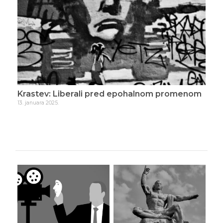
Krastev: Liberali pred epohalnom promenom
Kra
13. januara 2025.
11. j