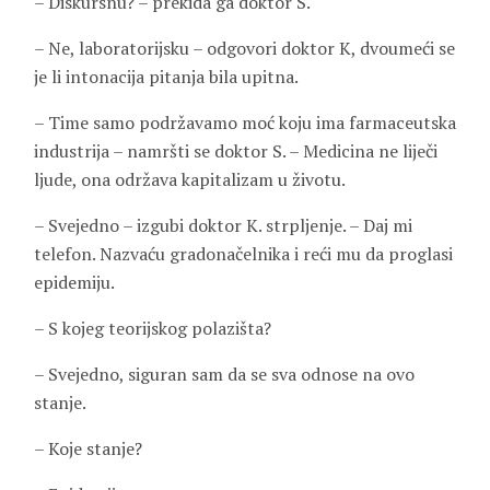
– Diskursnu? – prekida ga doktor S.
– Ne, laboratorijsku – odgovori doktor K, dvoumeći se
je li intonacija pitanja bila upitna.
– Time samo podržavamo moć koju ima farmaceutska
industrija – namršti se doktor S. – Medicina ne liječi
ljude, ona održava kapitalizam u životu.
– Svejedno – izgubi doktor K. strpljenje. – Daj mi
telefon. Nazvaću gradonačelnika i reći mu da proglasi
epidemiju.
– S kojeg teorijskog polazišta?
– Svejedno, siguran sam da se sva odnose na ovo
stanje.
– Koje stanje?