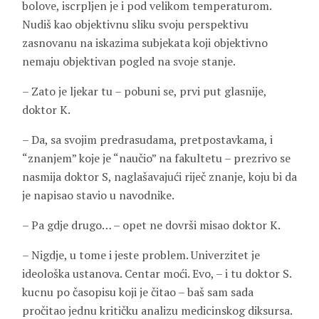
bolove, iscrpljen je i pod velikom temperaturom.
Nudiš kao objektivnu sliku svoju perspektivu
zasnovanu na iskazima subjekata koji objektivno
nemaju objektivan pogled na svoje stanje.
– Zato je ljekar tu – pobuni se, prvi put glasnije,
doktor K.
– Da, sa svojim predrasudama, pretpostavkama, i
“znanjem” koje je “naučio” na fakultetu – prezrivo se
nasmija doktor S, naglašavajući riječ znanje, koju bi da
je napisao stavio u navodnike.
– Pa gdje drugo… – opet ne dovrši misao doktor K.
– Nigdje, u tome i jeste problem. Univerzitet je
ideološka ustanova. Centar moći. Evo, – i tu doktor S.
kucnu po časopisu koji je čitao – baš sam sada
pročitao jednu kritičku analizu medicinskog diksursa.