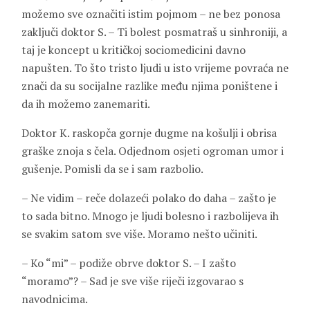
možemo sve označiti istim pojmom – ne bez ponosa
zaključi doktor S. – Ti bolest posmatraš u sinhroniji, a
taj je koncept u kritičkoj sociomedicini davno
napušten. To što tristo ljudi u isto vrijeme povraća ne
znači da su socijalne razlike među njima poništene i
da ih možemo zanemariti.
Doktor K. raskopča gornje dugme na košulji i obrisa
graške znoja s čela. Odjednom osjeti ogroman umor i
gušenje. Pomisli da se i sam razbolio.
– Ne vidim – reče dolazeći polako do daha – zašto je
to sada bitno. Mnogo je ljudi bolesno i razbolijeva ih
se svakim satom sve više. Moramo nešto učiniti.
– Ko “mi” – podiže obrve doktor S. – I zašto
“moramo”? – Sad je sve više riječi izgovarao s
navodnicima.