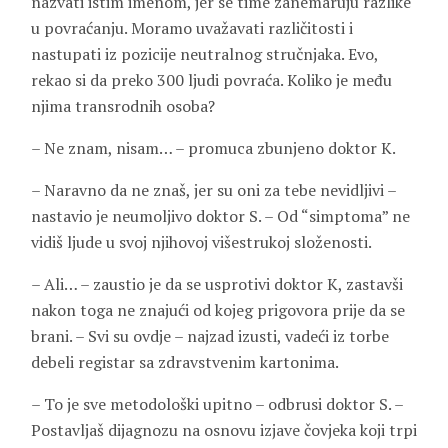
nazvati istim imenom, jer se time zanemaruju razlike
u povraćanju. Moramo uvažavati različitosti i
nastupati iz pozicije neutralnog stručnjaka. Evo,
rekao si da preko 300 ljudi povraća. Koliko je među
njima transrodnih osoba?
– Ne znam, nisam… – promuca zbunjeno doktor K.
– Naravno da ne znaš, jer su oni za tebe nevidljivi –
nastavio je neumoljivo doktor S. – Od “simptoma” ne
vidiš ljude u svoj njihovoj višestrukoj složenosti.
– Ali… – zaustio je da se usprotivi doktor K, zastavši
nakon toga ne znajući od kojeg prigovora prije da se
brani. – Svi su ovdje – najzad izusti, vadeći iz torbe
debeli registar sa zdravstvenim kartonima.
– To je sve metodološki upitno – odbrusi doktor S. –
Postavljaš dijagnozu na osnovu izjave čovjeka koji trpi