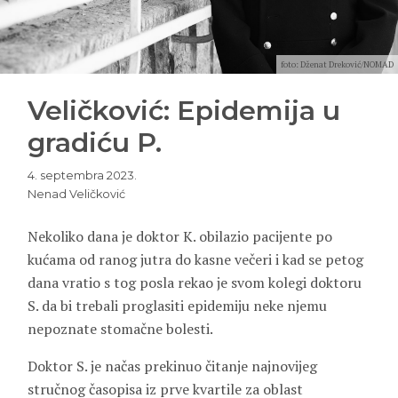
foto: Dženat Dreković/NOMAD
Veličković: Epidemija u
gradiću P.
4. septembra 2023.
Nenad Veličković
Nekoliko dana je doktor K. obilazio pacijente po
kućama od ranog jutra do kasne večeri i kad se petog
dana vratio s tog posla rekao je svom kolegi doktoru
S. da bi trebali proglasiti epidemiju neke njemu
nepoznate stomačne bolesti.
Doktor S. je načas prekinuo čitanje najnovijeg
stručnog časopisa iz prve kvartile za oblast