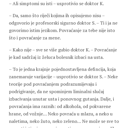
– Ali simptomi su isti – usprotivio se doktor K.
– Da, samo što riječi kojima ih opisujemo nisu –
odgovorio je profesorski sigurno doktor S. – Ti i ja ne
govorimo istim jezikom. Povraćanje za tebe nije isto
što i povraćanje za mene.
– Kako nije – sve se više gubio doktor K. – Povraćanje
je kad sadržaj iz želuca bolesnik izbaci na usta.
– To je jedna krajnje pojednostavljena defincija, koja
zanemaruje varijacije – usprotivio se doktor S. – Neke
teorije pod povraćanjem podrazumijevaju i
podrigivanje, da ne spominjem liminalni slučaj
izbacivanja unutar usta i ponovnog gutanja. Dalje, i
povraćanja ima raznih: od alkohola, od pokvarene
hrane, od vožnje… Neko povraća u mlazu, a neko u
naletima, neko žuto, neko zeleno… Ne može se sve to