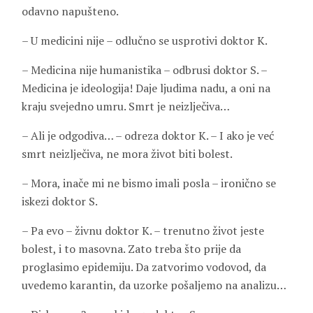
odavno napušteno.
– U medicini nije – odlučno se usprotivi doktor K.
– Medicina nije humanistika – odbrusi doktor S. –
Medicina je ideologija! Daje ljudima nadu, a oni na
kraju svejedno umru. Smrt je neizlječiva…
– Ali je odgodiva… – odreza doktor K. – I ako je već
smrt neizlječiva, ne mora život biti bolest.
– Mora, inače mi ne bismo imali posla – ironično se
iskezi doktor S.
– Pa evo – živnu doktor K. – trenutno život jeste
bolest, i to masovna. Zato treba što prije da
proglasimo epidemiju. Da zatvorimo vodovod, da
uvedemo karantin, da uzorke pošaljemo na analizu…