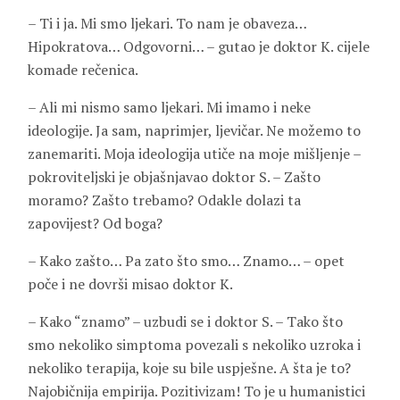
– Ti i ja. Mi smo ljekari. To nam je obaveza…
Hipokratova… Odgovorni… – gutao je doktor K. cijele
komade rečenica.
– Ali mi nismo samo ljekari. Mi imamo i neke
ideologije. Ja sam, naprimjer, ljevičar. Ne možemo to
zanemariti. Moja ideologija utiče na moje mišljenje –
pokroviteljski je objašnjavao doktor S. – Zašto
moramo? Zašto trebamo? Odakle dolazi ta
zapovijest? Od boga?
– Kako zašto… Pa zato što smo… Znamo… – opet
poče i ne dovrši misao doktor K.
– Kako “znamo” – uzbudi se i doktor S. – Tako što
smo nekoliko simptoma povezali s nekoliko uzroka i
nekoliko terapija, koje su bile uspješne. A šta je to?
Najobičnija empirija. Pozitivizam! To je u humanistici