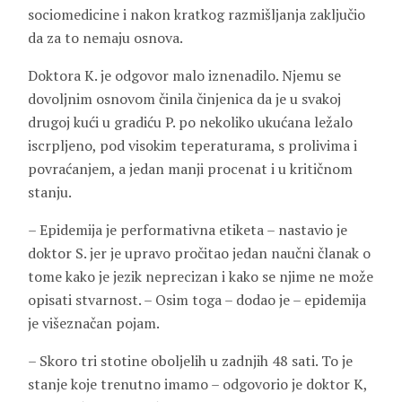
sociomedicine i nakon kratkog razmišljanja zaključio
da za to nemaju osnova.
Doktora K. je odgovor malo iznenadilo. Njemu se
dovoljnim osnovom činila činjenica da je u svakoj
drugoj kući u gradiću P. po nekoliko ukućana ležalo
iscrpljeno, pod visokim teperaturama, s prolivima i
povraćanjem, a jedan manji procenat i u kritičnom
stanju.
– Epidemija je performativna etiketa – nastavio je
doktor S. jer je upravo pročitao jedan naučni članak o
tome kako je jezik neprecizan i kako se njime ne može
opisati stvarnost. – Osim toga – dodao je – epidemija
je višeznačan pojam.
– Skoro tri stotine oboljelih u zadnjih 48 sati. To je
stanje koje trenutno imamo – odgovorio je doktor K,