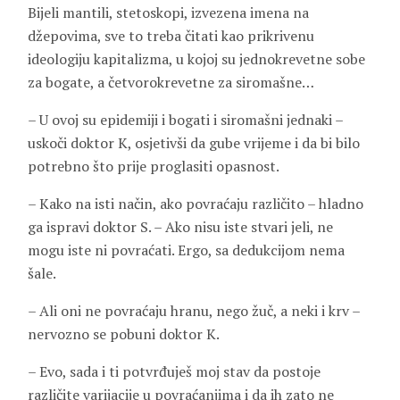
Bijeli mantili, stetoskopi, izvezena imena na
džepovima, sve to treba čitati kao prikrivenu
ideologiju kapitalizma, u kojoj su jednokrevetne sobe
za bogate, a četvorokrevetne za siromašne…
– U ovoj su epidemiji i bogati i siromašni jednaki –
uskoči doktor K, osjetivši da gube vrijeme i da bi bilo
potrebno što prije proglasiti opasnost.
– Kako na isti način, ako povraćaju različito – hladno
ga ispravi doktor S. – Ako nisu iste stvari jeli, ne
mogu iste ni povraćati. Ergo, sa dedukcijom nema
šale.
– Ali oni ne povraćaju hranu, nego žuč, a neki i krv –
nervozno se pobuni doktor K.
– Evo, sada i ti potvrđuješ moj stav da postoje
različite varijacije u povraćanjima i da ih zato ne