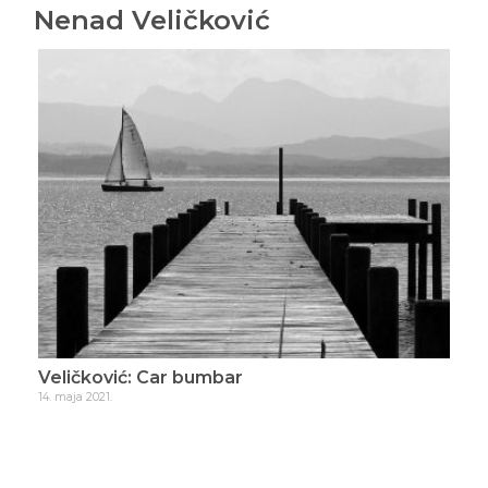
Nenad Veličković
Veličković: Car bumbar
Vel
14. maja 2021.
4. de