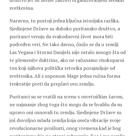
društvo jer su suviše zauzeti organizovanjem seoskih
svetkovina.
Naravno, tu postoji jedna ključna istorijska razlika.
Sjedinjene Države su duboko puritansko društvo, a
puritanci veruju da svakodnevni život mora biti
podređen veri. Ne tako davno, činilo se da u zemlji
Las Vegasa i Stormi Danijels nije ostalo mnogo šta od
te plemenite doktrine, ako ne računamo visokoparni
ton koji njihova politička retorika pozajmljuje od
sveštenika. Ali s usponom Mage jedna ružna forma
teokratije preti da preplavi ovu zemlju.
Puritanci su se vratili na scenu s osvetničkim žarom,
ne najmanje zbog toga što mogu da se hvališu da su
upravo oni osnovali tu zemlju. Sjedinjene Države su
još dovoljno mlada zemlja koja oseća vibracije svoje
revolucionarne prošlosti, onog vremena kad je bog