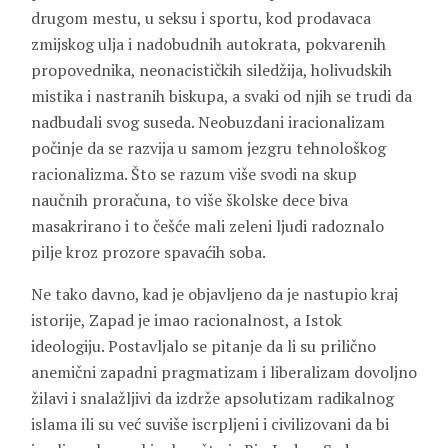
drugom mestu, u seksu i sportu, kod prodavaca
zmijskog ulja i nadobudnih autokrata, pokvarenih
propovednika, neonacističkih siledžija, holivudskih
mistika i nastranih biskupa, a svaki od njih se trudi da
nadbudali svog suseda. Neobuzdani iracionalizam
počinje da se razvija u samom jezgru tehnološkog
racionalizma. Što se razum više svodi na skup
naučnih proračuna, to više školske dece biva
masakrirano i to češće mali zeleni ljudi radoznalo
pilje kroz prozore spavaćih soba.
Ne tako davno, kad je objavljeno da je nastupio kraj
istorije, Zapad je imao racionalnost, a Istok
ideologiju. Postavljalo se pitanje da li su prilično
anemični zapadni pragmatizam i liberalizam dovoljno
žilavi i snalažljivi da izdrže apsolutizam radikalnog
islama ili su već suviše iscrpljeni i civilizovani da bi