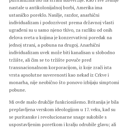
puritanizma bio na strani subverzije. Kao i sve zemlje
nastale u antikolonijalnoj borbi, Amerika ima
ustaničko poreklo. Nasilje, razdor, anarhični
individualizam i podozrivost prema državnoj vlasti
ugrađeni su u samo njeno tkivo, za razliku od onih
delova sveta u kojima je konzervativni poredak na
jednoj strani, a pobuna na drugoj. Anarhični
individualizam uvek može biti kanalisan u slobodno
tržište, ali čim se to tržište povuče pred
transnacionalnom korporacijom, iz koje zrači ista
vrsta apsolutne suverenosti kao nekad iz Crkve i
monarha, nije neobično što ponovo izbijaju simptomi
pobune.
Mi ovde malo drukčije funkcionišemo. Britanija je bila
preplavljena verskom ideologijom u 17. veku, kad su
se puritanske i revolucionarne snage sukobile s
uspostavljenim poretkom i kralju odrubile glavu; ali