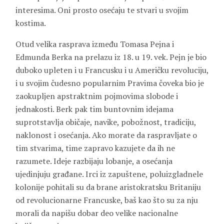
interesima. Oni prosto osećaju te stvari u svojim
kostima.
Otud velika rasprava između Tomasa Pejna i
Edmunda Berka na prelazu iz 18. u 19. vek. Pejn je bio
duboko upleten i u Francusku i u Američku revoluciju,
i u svojim čudesno popularnim Pravima čoveka bio je
zaokupljen apstraktnim pojmovima slobode i
jednakosti. Berk pak tim buntovnim idejama
suprotstavlja običaje, navike, pobožnost, tradiciju,
naklonost i osećanja. Ako morate da raspravljate o
tim stvarima, time zapravo kazujete da ih ne
razumete. Ideje razbijaju lobanje, a osećanja
ujedinjuju građane. Irci iz zapuštene, poluizgladnele
kolonije pohitali su da brane aristokratsku Britaniju
od revolucionarne Francuske, baš kao što su za nju
morali da napišu dobar deo velike nacionalne