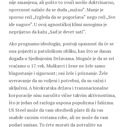
nije smanjena, ali pošto to zvuči suviše doktrinarno,
opreznost nalaže da se doda „nužno“. Manje je
sporno reći „Izgleda da se pogoršava“ nego reći „Sve
ide nagore“. U ovoj agnostičkoj klimi mnogima je
neprijatno da kažu „Sad je devet sati“.
Ako prognamo ideologiju, postoji opasnost da će se
ona pojaviti u patološkom obliku, kao što se danas
događa u Sjedinjenim Državama. Moguće je da se svi
vraćamo u 17. vek. Muškarci i žene ne žele samo
blagostanje i sigurnost; oni žele i priznanje. Žele
uveravanje da su voljeni i potrebni, da su važni i
uključeni. A birokratska država i transnacionalne
korporacije nisu naročito vične takvim aktivnostima,
što je jedan od razloga uspona populizma i fašizma.
US Steel može da vam obezbedi plate ili da vas
snabde raznim vrstama robe, ali ne može da vam
podari smisao. To ćete morati da potražite na