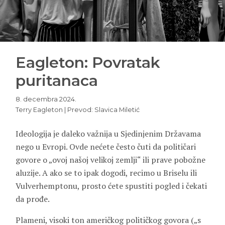
Eagleton: Povratak
puritanaca
8. decembra 2024.
Terry Eagleton | Prevod: Slavica Miletić
Ideologija je daleko važnija u Sjedinjenim Državama
nego u Evropi. Ovde nećete često čuti da političari
govore o „ovoj našoj velikoj zemlji“ ili prave pobožne
aluzije. A ako se to ipak dogodi, recimo u Briselu ili
Vulverhemptonu, prosto ćete spustiti pogled i čekati
da prođe.
Plameni, visoki ton američkog političkog govora („s