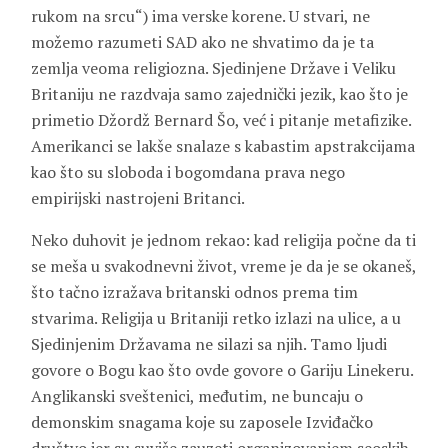
rukom na srcu“) ima verske korene. U stvari, ne
možemo razumeti SAD ako ne shvatimo da je ta
zemlja veoma religiozna. Sjedinjene Države i Veliku
Britaniju ne razdvaja samo zajednički jezik, kao što je
primetio Džordž Bernard Šo, već i pitanje metafizike.
Amerikanci se lakše snalaze s kabastim apstrakcijama
kao što su sloboda i bogomdana prava nego
empirijski nastrojeni Britanci.
Neko duhovit je jednom rekao: kad religija počne da ti
se meša u svakodnevni život, vreme je da je se okaneš,
što tačno izražava britanski odnos prema tim
stvarima. Religija u Britaniji retko izlazi na ulice, a u
Sjedinjenim Državama ne silazi sa njih. Tamo ljudi
govore o Bogu kao što ovde govore o Gariju Linekeru.
Anglikanski sveštenici, međutim, ne buncaju o
demonskim snagama koje su zaposele Izviđačko