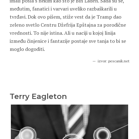
imali posla s nekim kao što je Bin Laden. Sada su se,
međutim, fanatici i varvari uveliko razbaškarili u
tvrđavi. Dok ovo pišem, stiže vest da je Tramp dao
zeleno svetlo Centru Džefrija Epštajna za porodične
vrednosti. To nije istina. Ali u naciji u kojoj linija
između činjenice i fantazije postaje sve tanja to bi se
moglo dogoditi.
izvor: pescanik.net
Terry Eagleton