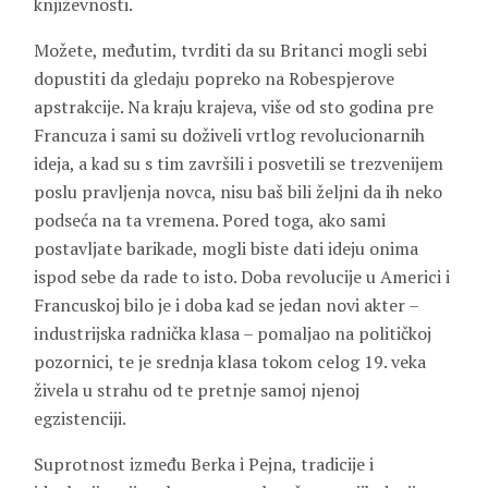
književnosti.
Možete, međutim, tvrditi da su Britanci mogli sebi
dopustiti da gledaju popreko na Robespjerove
apstrakcije. Na kraju krajeva, više od sto godina pre
Francuza i sami su doživeli vrtlog revolucionarnih
ideja, a kad su s tim završili i posvetili se trezvenijem
poslu pravljenja novca, nisu baš bili željni da ih neko
podseća na ta vremena. Pored toga, ako sami
postavljate barikade, mogli biste dati ideju onima
ispod sebe da rade to isto. Doba revolucije u Americi i
Francuskoj bilo je i doba kad se jedan novi akter –
industrijska radnička klasa – pomaljao na političkoj
pozornici, te je srednja klasa tokom celog 19. veka
živela u strahu od te pretnje samoj njenoj
egzistenciji.
Suprotnost između Berka i Pejna, tradicije i