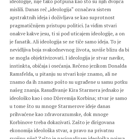
ideologije, nije tako potpuna kao što su njih dvojica
mislili. Danas reč „ideologija“ označava sistem
apstraktnih ideja i doživljava se kao suprotnost
pragmatičnijem pristupu politici. Ja vidim stvari
onakve kakve jesu, ti si pod uticajem ideologije, a on
je fanatik. Ali ideologija se ne tiče samo ideja. To je
nevidljiva boja svakodnevnog života, suviše blizu da bi
se mogla objektivizovati. I ideologija je stvar navike,
instinkta, običaja i osećanja. Rečeno jezikom Donalda
Ramsfelda, u pitanju su stvari koje znamo, ali ne
znamo da ih znamo pošto su ugrađene u samu potku
našeg znanja. Rasuđivanje Kira Starmera jednako je
ideološko kao i ono Džeremija Korbina; stvar je samo
u tome što su mnoge Starmerove ideje danas
prihvaćene kao zdravorazumske, dok mnoge
Korbinove treba dokazivati. Zašto je dirigovana
ekonomija ideološka stvar, a pravo na privatnu
svojinu nije? Zašto je nacionalizam ideološka pojava,