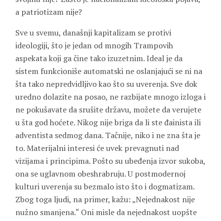
a patriotizam nije?
Sve u svemu, današnji kapitalizam se protivi
ideologiji, što je jedan od mnogih Trampovih
aspekata koji ga čine tako izuzetnim. Ideal je da
sistem funkcioniše automatski ne oslanjajući se ni na
šta tako nepredvidljivo kao što su uverenja. Sve dok
uredno dolazite na posao, ne razbijate mnogo izloga i
ne pokušavate da srušite državu, možete da verujete
u šta god hoćete. Nikog nije briga da li ste đainista ili
adventista sedmog dana. Tačnije, niko i ne zna šta je
to. Materijalni interesi će uvek prevagnuti nad
vizijama i principima. Pošto su ubeđenja izvor sukoba,
ona se uglavnom obeshrabruju. U postmodernoj
kulturi uverenja su bezmalo isto što i dogmatizam.
Zbog toga ljudi, na primer, kažu: „Nejednakost nije
nužno smanjena.“ Oni misle da nejednakost uopšte