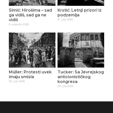
Simić: Hirošima – sad
Krstić: Letnji prizori iz
ga vidiš, sad ga ne
podzemlja
vidiš
31. jula 2026.
6. augusta 2026.
Müller: Protesti uvek
Tucker: Sa Jevrejskog
imaju smisla
anticionističkog
kongresa
30. jula 2026.
29. jula 2026.