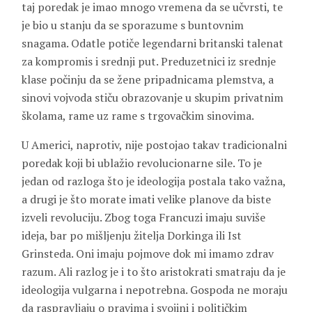
taj poredak je imao mnogo vremena da se učvrsti, te
je bio u stanju da se sporazume s buntovnim
snagama. Odatle potiče legendarni britanski talenat
za kompromis i srednji put. Preduzetnici iz srednje
klase počinju da se žene pripadnicama plemstva, a
sinovi vojvoda stiču obrazovanje u skupim privatnim
školama, rame uz rame s trgovačkim sinovima.
U Americi, naprotiv, nije postojao takav tradicionalni
poredak koji bi ublažio revolucionarne sile. To je
jedan od razloga što je ideologija postala tako važna,
a drugi je što morate imati velike planove da biste
izveli revoluciju. Zbog toga Francuzi imaju suviše
ideja, bar po mišljenju žitelja Dorkinga ili Ist
Grinsteda. Oni imaju pojmove dok mi imamo zdrav
razum. Ali razlog je i to što aristokrati smatraju da je
ideologija vulgarna i nepotrebna. Gospoda ne moraju
da raspravljaju o pravima i svojini i političkim