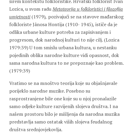
širem kontekstu folkloristike. Hrvatski folklorist Ivan
Lozica, u svom radu
Metateorija u folkloristici i filozofija
umjetnosti
(1979)
,
pozivajući se na stavove mađarskog
folkloriste Jânosa Hontija (1910- 1945), ističe da je
odlika urbane kulture potreba za zapisivanjem i
progresom, dok narodnoj kulturi to nije cilj. (Lozica
1979:39) U tom smislu urbana kultura, u nestanku
pojedinih oblika narodne kulture vidi opasnost, dok
sama narodna kultura to ne prepoznaje kao problem.
(1979:39)
Vratimo se na mnoštvo teorija koje su objašnjavale
porijeklo narodne muzike. Posebno su
rasprostranjene bile one koje su u njoj pronalazile
samo odjeke kulture razvijenih slojeva društva. I na
našem prostoru bilo je mišljenja da narodna muzika
predstavlja samo ostatak viših slojeva feudalnog
društva srednjovjekovlja.