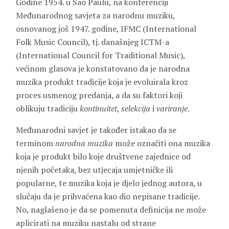
Godine 1954. u São Paulu, na konferenciji
Međunarodnog savjeta za narodnu muziku,
osnovanog još 1947. godine, IFMC (International
Folk Music Council), tj. današnjeg ICTM-a
(International Council for Traditional Music),
većinom glasova je konstatovano da je narodna
muzika produkt tradicije koja je evoluirala kroz
proces usmenog predanja, a da su faktori koji
oblikuju tradiciju
kontinuitet
,
selekcija
i
variranje
.
Međunarodni savjet je također istakao da se
terminom
narodna muzika
može označiti ona muzika
koja je produkt bilo koje društvene zajednice od
njenih početaka, bez utjecaja umjetničke ili
popularne, te muzika koja je djelo jednog autora, u
slučaju da je prihvaćena kao dio nepisane tradicije.
No, naglašeno je da se pomenuta definicija ne može
aplicirati na muziku nastalu od strane