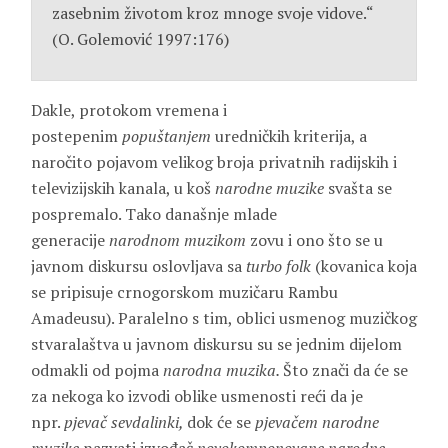
zasebnim životom kroz mnoge svoje vidove.“
(O. Golemović 1997:176)
Dakle, protokom vremena i
postepenim
popuštanjem
uredničkih kriterija, a
naročito pojavom velikog broja privatnih radijskih i
televizijskih kanala, u koš
narodne muzike
svašta se
pospremalo. Tako današnje mlade
generacije
narodnom muzikom
zovu i ono što se u
javnom diskursu oslovljava sa
turbo folk
(kovanica koja
se pripisuje crnogorskom muzičaru Rambu
Amadeusu). Paralelno s tim, oblici usmenog muzičkog
stvaralaštva u javnom diskursu su se jednim dijelom
odmakli od pojma
narodna muzika.
Što znači da će se
za nekoga ko izvodi oblike usmenosti reći da je
npr.
pjevač sevdalinki,
dok će se
pjevačem narodne