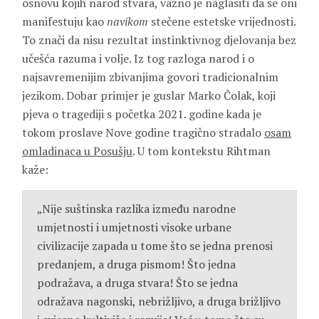
osnovu kojih narod stvara, važno je naglasiti da se oni
manifestuju kao
navikom
stečene estetske vrijednosti.
To znači da nisu rezultat instinktivnog djelovanja bez
učešća razuma i volje. Iz tog razloga narod i o
najsavremenijim zbivanjima govori tradicionalnim
jezikom. Dobar primjer je guslar Marko Čolak, koji
pjeva o tragediji s početka 2021. godine kada je
tokom proslave Nove godine tragično stradalo
osam
omladinaca u Posušju
. U tom kontekstu Rihtman
kaže:
„Nije suštinska razlika između narodne
umjetnosti i umjetnosti visoke urbane
civilizacije zapada u tome što se jedna prenosi
predanjem, a druga pismom! Što jedna
podražava, a druga stvara! Što se jedna
odražava nagonski, nebrižljivo, a druga brižljivo