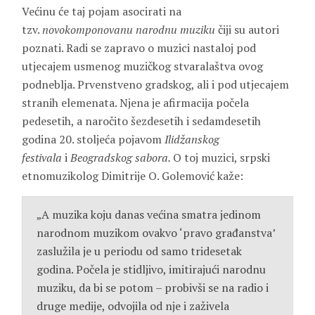
Većinu će taj pojam asocirati na
tzv.
novokomponovanu narodnu muziku
čiji su autori
poznati. Radi se zapravo o muzici nastaloj pod
utjecajem usmenog muzičkog stvaralaštva ovog
podneblja. Prvenstveno gradskog, ali i pod utjecajem
stranih elemenata. Njena je afirmacija počela
pedesetih, a naročito šezdesetih i sedamdesetih
godina 20. stoljeća pojavom
Ilidžanskog
festivala
i
Beogradskog sabora.
O toj muzici, srpski
etnomuzikolog Dimitrije O. Golemović kaže:
„A muzika koju danas većina smatra jedinom
narodnom muzikom ovakvo ‘pravo građanstva’
zaslužila je u periodu od samo tridesetak
godina. Počela je stidljivo, imitirajući narodnu
muziku, da bi se potom – probivši se na radio i
druge medije, odvojila od nje i zaživela