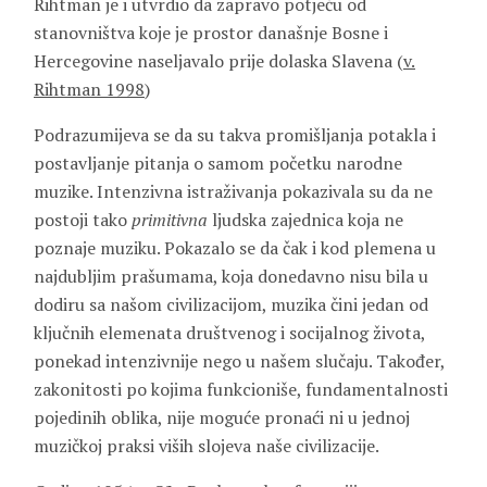
Rihtman je i utvrdio da zapravo potječu od
stanovništva koje je prostor današnje Bosne i
Hercegovine naseljavalo prije dolaska Slavena (
v.
Rihtman 1998
)
Podrazumijeva se da su takva promišljanja potakla i
postavljanje pitanja o samom početku narodne
muzike. Intenzivna istraživanja pokazivala su da ne
postoji tako
primitivna
ljudska zajednica koja ne
poznaje muziku. Pokazalo se da čak i kod plemena u
najdubljim prašumama, koja donedavno nisu bila u
dodiru sa našom civilizacijom, muzika čini jedan od
ključnih elemenata društvenog i socijalnog života,
ponekad intenzivnije nego u našem slučaju. Također,
zakonitosti po kojima funkcioniše, fundamentalnosti
pojedinih oblika, nije moguće pronaći ni u jednoj
muzičkoj praksi viših slojeva naše civilizacije.