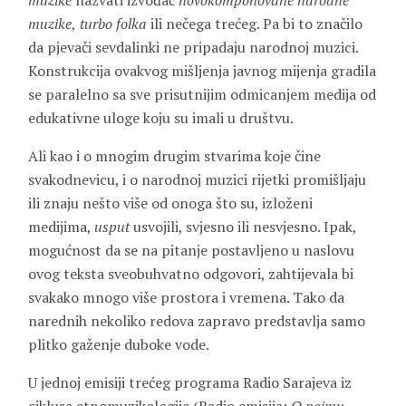
muzike
nazvati izvođač
novokomponovane narodne
muzike
,
turbo folka
ili nečega trećeg. Pa bi to značilo
da pjevači sevdalinki ne pripadaju narodnoj muzici.
Konstrukcija ovakvog mišljenja javnog mijenja gradila
se paralelno sa sve prisutnijim odmicanjem medija od
edukativne uloge koju su imali u društvu.
Ali kao i o mnogim drugim stvarima koje čine
svakodnevicu, i o narodnoj muzici rijetki promišljaju
ili znaju nešto više od onoga što su, izloženi
medijima,
usput
usvojili, svjesno ili nesvjesno. Ipak,
mogućnost da se na pitanje postavljeno u naslovu
ovog teksta sveobuhvatno odgovori, zahtijevala bi
svakako mnogo više prostora i vremena. Tako da
narednih nekoliko redova zapravo predstavlja samo
plitko gaženje duboke vode.
U jednoj emisiji trećeg programa Radio Sarajeva iz