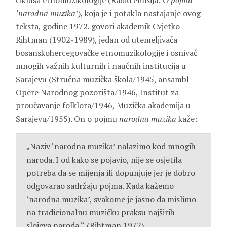
ciklusa etnomuzikologije (
Radio emisija:
O pojmu
‘narodna muzika’
), koja je i potakla nastajanje ovog
teksta, godine 1972. govori akademik Cvjetko
Rihtman (1902-1989), jedan od utemeljivača
bosanskohercegovačke etnomuzikologije i osnivač
mnogih važnih kulturnih i naučnih institucija u
Sarajevu (Stručna muzička škola/1945, ansambl
Opere Narodnog pozorišta/1946, Institut za
proučavanje folklora/1946, Muzička akademija u
Sarajevu/1955). On o pojmu
narodna muzika
kaže:
„Naziv ‘narodna muzika’ nalazimo kod mnogih
naroda. I od kako se pojavio, nije se osjetila
potreba da se mijenja ili dopunjuje jer je dobro
odgovarao sadržaju pojma. Kada kažemo
‘narodna muzika’, svakome je jasno da mislimo
na tradicionalnu muzičku praksu najširih
slojeva naroda.“
(Rihtman 1972)