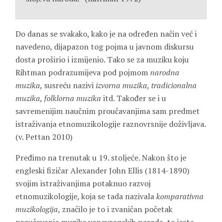
Do danas se svakako, kako je na određen način već i
navedeno, dijapazon tog pojma u javnom diskursu
dosta proširio i izmijenio. Tako se za muziku koju
Rihtman podrazumijeva pod pojmom
narodna
muzika,
susreću nazivi
izvorna muzika, tradicionalna
muzika, folklorna muzika
itd. Također se i u
savremenijim naučnim proučavanjima sam predmet
istraživanja etnomuzikologije raznovrsnije doživljava.
(v. Pettan 2010)
Pređimo na trenutak u 19. stoljeće. Nakon što je
engleski fizičar Alexander John Ellis (1814-1890)
svojim istraživanjima potaknuo razvoj
etnomuzikologije, koja se tada nazivala
komparativna
muzikologija
, značilo je to i zvaničan početak