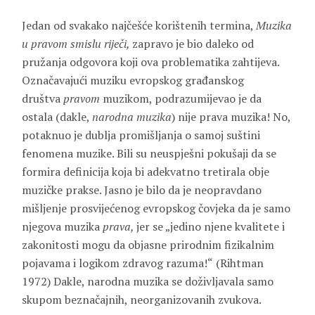
Jedan od svakako najčešće korištenih termina,
Muzika
u pravom smislu riječi,
zapravo je bio daleko od
pružanja odgovora koji ova problematika zahtijeva.
Označavajući muziku evropskog građanskog
društva
pravom
muzikom, podrazumijevao je da
ostala (dakle,
narodna muzika
) nije prava muzika! No,
potaknuo je dublja promišljanja o samoj suštini
fenomena muzike. Bili su neuspješni pokušaji da se
formira definicija koja bi adekvatno tretirala obje
muzičke prakse. Jasno je bilo da je neopravdano
mišljenje prosvijećenog evropskog čovjeka da je samo
njegova muzika
prava,
jer se „jedino njene kvalitete i
zakonitosti mogu da objasne prirodnim fizikalnim
pojavama i logikom zdravog razuma!“
(Rihtman
1972) Dakle, narodna muzika se doživljavala samo
skupom beznačajnih, neorganizovanih zvukova.