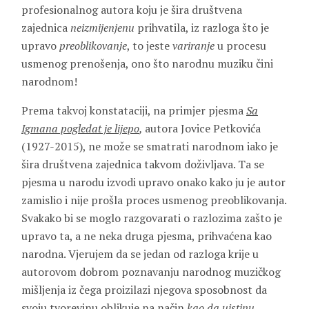
profesionalnog autora koju je šira društvena
zajednica
neizmijenjenu
prihvatila, iz razloga što je
upravo
preoblikovanje
, to jeste
variranje
u procesu
usmenog prenošenja, ono što narodnu muziku čini
narodnom!
Prema takvoj konstataciji, na primjer pjesma
Sa
Igmana pogledat je lijepo
,
autora Jovice Petkovića
(1927-2015), ne može se smatrati narodnom iako je
šira društvena zajednica takvom doživljava. Ta se
pjesma u narodu izvodi upravo onako kako ju je autor
zamislio i nije prošla proces usmenog preoblikovanja.
Svakako bi se moglo razgovarati o razlozima zašto je
upravo ta, a ne neka druga pjesma, prihvaćena kao
narodna. Vjerujem da se jedan od razloga krije u
autorovom dobrom poznavanju narodnog muzičkog
mišljenja iz čega proizilazi njegova sposobnost da
svoju tvorevinu oblikuje na način
kao da uistinu