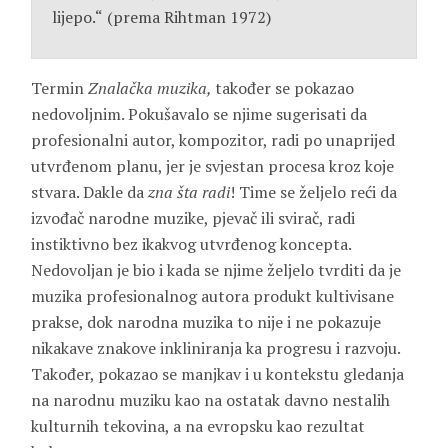
lijepo.“
(prema Rihtman 1972)
Termin
Znalačka muzika,
također se pokazao
nedovoljnim. Pokušavalo se njime sugerisati da
profesionalni autor, kompozitor, radi po unaprijed
utvrđenom planu, jer je svjestan procesa kroz koje
stvara. Dakle da
zna šta radi
!
Time se željelo reći da
izvođač narodne muzike, pjevač ili svirač, radi
instiktivno bez ikakvog utvrđenog koncepta.
Nedovoljan je bio i kada se njime željelo tvrditi da je
muzika profesionalnog autora produkt kultivisane
prakse, dok narodna muzika to nije i ne pokazuje
nikakave znakove inkliniranja ka progresu i razvoju.
Također, pokazao se manjkav i u kontekstu gledanja
na narodnu muziku kao na ostatak davno nestalih
kulturnih tekovina, a na evropsku kao rezultat