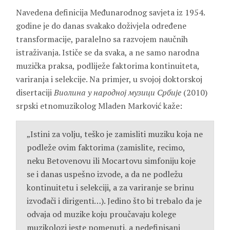
Navedena definicija Međunarodnog savjeta iz 1954.
godine je do danas svakako doživjela određene
transformacije, paralelno sa razvojem naučnih
istraživanja. Ističe se da svaka, a ne samo narodna
muzička praksa, podliježe faktorima kontinuiteta,
variranja i selekcije. Na primjer, u svojoj doktorskoj
disertaciji
Виолина у народној музици Србије
(2010)
srpski etnomuzikolog Mladen Marković kaže:
„Istini za volju, teško je zamisliti muziku koja ne
podleže ovim faktorima (zamislite, recimo,
neku Betovenovu ili Mocartovu simfoniju koje
se i danas uspešno izvode, a da ne podležu
kontinuitetu i selekciji, a za variranje se brinu
izvođači i dirigenti…). Jedino što bi trebalo da je
odvaja od muzike koju proučavaju kolege
muzikolozi jeste pomenuti, a nedefinisani