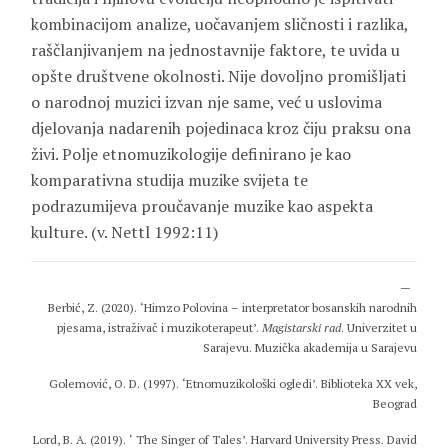
kombinacijom analize, uočavanjem sličnosti i razlika,
raščlanjivanjem na jednostavnije faktore, te uvida u
opšte društvene okolnosti. Nije dovoljno promišljati
o narodnoj muzici izvan nje same, već u uslovima
djelovanja nadarenih pojedinaca kroz čiju praksu ona
živi. Polje etnomuzikologije definirano je kao
komparativna studija muzike svijeta te
podrazumijeva proučavanje muzike kao aspekta
kulture. (v. Nettl 1992:11)
Berbić, Z. (2020). ‘Himzo Polovina – interpretator bosanskih narodnih
pjesama, istraživač i muzikoterapeut’.
Magistarski rad
. Univerzitet u
Sarajevu. Muzička akademija u Sarajevu
Golemović, O. D. (1997). ‘Etnomuzikološki ogledi’. Biblioteka XX vek,
Beograd
Lord, B. A. (2019). ‘ The Singer of Tales’. Harvard University Press. David