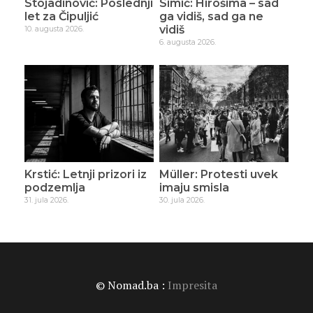
Stojadinović: Poslednji
Simić: Hirošima – sad
let za Čipuljić
ga vidiš, sad ga ne
vidiš
10. augusta 2026.
6. augusta 2026.
Krstić: Letnji prizori iz
Müller: Protesti uvek
podzemlja
imaju smisla
31. jula 2026.
30. jula 2026.
© Nomad.ba :
Impresita