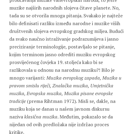
proučavanja muzike vanevropskih naroda, to jeste
muzike najširih narodnih slojeva čitave planete. No,
tada su se otvorila mnoga pitanja. Svakako je najteže
bilo definisati razliku između narodne i muzike viših
društvenih slojeva evropskog gradskog miljea. Budući
da svako naučno istraživanje podrazumijeva i jasno
preciziranje terminologije, postavljalo se pitanje,
kojim terminom jasno odrediti muziku evropskog
prosvijećenog čovjeka 19. stoljeća kako bi se
razlikovala u odnosu na narodnu muziku?! Bilo je
mnogo varijanti:
Muzika evropskog zapada, Muzika u
pravom smislu riječi, Znalačka muzika, Umjetnička
muzika, Evropska muzika, Muzika pisane evropske
tradicije
(prema Rihtman 1972). Misli se, dakle, na
muziku koja se danas u našem javnom diskursu
naziva
klasična muzika
. Međutim, pokazalo se da
nijedan od ovih predložaka nije izdržao proces
kritike.