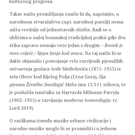
kulturnog progresa.
Takav način promišljanja značio bi da, naprimjer, u
narodnom stvaralaštvu (npr. narodnoj poeziji) nema
ništa vrednije od jednostavnih
distiha.
Radi se o
oblicima u našoj bosanskoj tradicijskoj praksi gdje dva
stiha zapravo nemaju veze jedan s drugim –
Bosiok je
rano cvijeće / lijepa Janja kod ovaca.
Na taj način bi se
dakle objasnilo i postojanje vrlo razvijenih pjesničkih
ostvarenja guslara Avde Međedovića (1875-1953) iz
sela Obrov kod Bijelog Polja (Crna Gora), čija
pjesma
Ženidba Smailagić Meha
ima 12.311 stihova, te
je poslužila naučniku sa Harvarda Milmanu Parryju
(1902-1935) u razvijanju moderne
homerologije.
(v.
Lord 2019)
O razlikama između muzike urbane civilizacije i
narodne muzike moglo bi se promisliti i u jednom