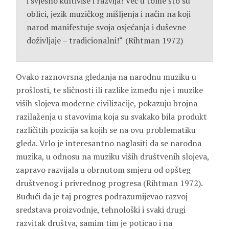
i svjesno kultiviše i razvija! Već u tome što su
oblici, jezik muzičkog mišljenja i način na koji
narod manifestuje svoja osjećanja i duševne
doživljaje – tradicionalni!“
(Rihtman 1972)
Ovako raznovrsna gledanja na narodnu muziku u
prošlosti, te sličnosti ili razlike između nje i muzike
viših slojeva moderne civilizacije, pokazuju brojna
razilaženja u stavovima koja su svakako bila produkt
različitih pozicija sa kojih se na ovu problematiku
gleda. Vrlo je interesantno naglasiti da se narodna
muzika, u odnosu na muziku viših društvenih slojeva,
zapravo razvijala u obrnutom smjeru od opšteg
društvenog i privrednog progresa (Rihtman 1972).
Budući da je taj progres podrazumijevao razvoj
sredstava proizvodnje, tehnološki i svaki drugi
razvitak društva, samim tim je poticao i na