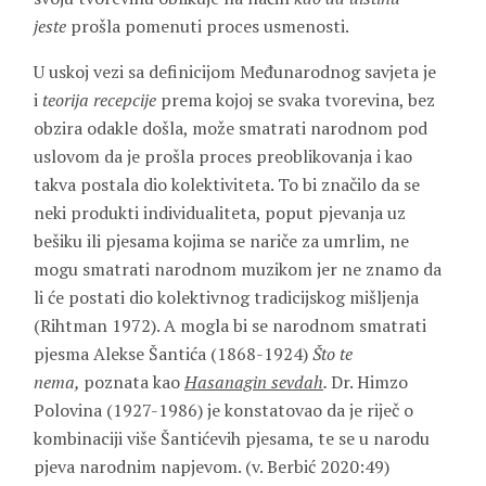
jeste
prošla pomenuti proces usmenosti.
U uskoj vezi sa definicijom Međunarodnog savjeta je
i
teorija recepcije
prema kojoj se svaka tvorevina, bez
obzira odakle došla, može smatrati narodnom pod
uslovom da je prošla proces preoblikovanja i kao
takva postala dio kolektiviteta. To bi značilo da se
neki produkti individualiteta, poput pjevanja uz
bešiku ili pjesama kojima se nariče za umrlim, ne
mogu smatrati narodnom muzikom jer ne znamo da
li će postati dio kolektivnog tradicijskog mišljenja
(Rihtman 1972). A mogla bi se narodnom smatrati
pjesma Alekse Šantića (1868-1924)
Što te
nema,
poznata kao
Hasanagin sevdah
.
Dr. Himzo
Polovina (1927-1986) je konstatovao da je riječ o
kombinaciji više Šantićevih pjesama, te se u narodu
pjeva narodnim napjevom. (v. Berbić 2020:49)