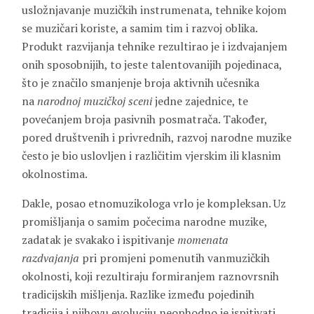
usložnjavanje muzičkih instrumenata, tehnike kojom
se muzičari koriste, a samim tim i razvoj oblika.
Produkt razvijanja tehnike rezultirao je i izdvajanjem
onih sposobnijih, to jeste talentovanijih pojedinaca,
što je značilo smanjenje broja aktivnih učesnika
na
narodnoj muzičkoj sceni
jedne zajednice, te
povećanjem broja pasivnih posmatrača. Također,
pored društvenih i privrednih, razvoj narodne muzike
često je bio uslovljen i različitim vjerskim ili klasnim
okolnostima.
Dakle, posao etnomuzikologa vrlo je kompleksan. Uz
promišljanja o samim počecima narodne muzike,
zadatak je svakako i ispitivanje
momenata
razdvajanja
pri promjeni pomenutih vanmuzičkih
okolnosti, koji rezultiraju formiranjem raznovrsnih
tradicijskih mišljenja. Razlike između pojedinih
tradicija i njihovu evoluciju neophodno je ispitivati