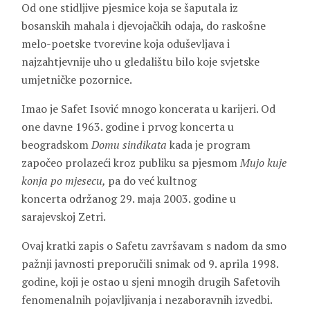
Od one stidljive pjesmice koja se šaputala iz
bosanskih mahala i djevojačkih odaja, do raskošne
melo-poetske tvorevine koja oduševljava i
najzahtjevnije uho u gledalištu bilo koje svjetske
umjetničke pozornice.
Imao je Safet Isović mnogo koncerata u karijeri. Od
one davne 1963. godine i prvog koncerta u
beogradskom
Domu sindikata
kada je program
započeo prolazeći kroz publiku sa pjesmom
Mujo kuje
konja po mjesecu,
pa do već kultnog
koncerta održanog 29. maja 2003. godine u
sarajevskoj Zetri.
Ovaj kratki zapis o Safetu završavam s nadom da smo
pažnji javnosti preporučili snimak od 9. aprila 1998.
godine, koji je ostao u sjeni mnogih drugih Safetovih
fenomenalnih pojavljivanja i nezaboravnih izvedbi.