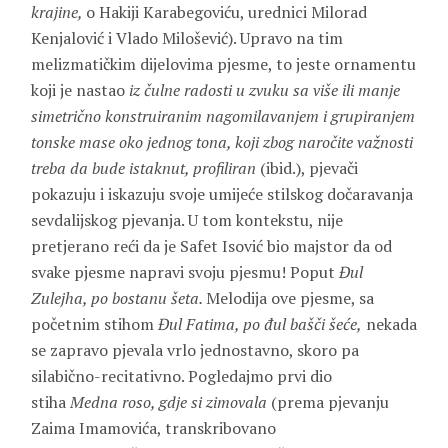
krajine,
o
Hakiji Karabegoviću, urednici Milorad
Kenjalović i Vlado Milošević). Upravo na tim
melizmatičkim dijelovima pjesme, to jeste ornamentu
koji je nastao
iz čulne radosti u zvuku sa više ili manje
simetrično konstruiranim nagomilavanjem i grupiranjem
tonske mase oko jednog tona, koji zbog naročite važnosti
treba da bude istaknut, profiliran
(ibid.), pjevači
pokazuju i iskazuju svoje umijeće stilskog dočaravanja
sevdalijskog pjevanja. U tom kontekstu, nije
pretjerano reći da je Safet Isović bio majstor da od
svake pjesme napravi svoju pjesmu! Poput
Đul
Zulejha, po bostanu šeta.
Melodija ove pjesme, sa
početnim stihom
Đul Fatima, po đul bašči šeće,
nekada
se zapravo pjevala vrlo jednostavno, skoro pa
silabično-recitativno. Pogledajmo prvi dio
stiha
Medna roso, gdje si zimovala
(prema pjevanju
Zaima Imamovića, transkribovano