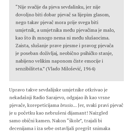
“Nije svačije da pjeva sevdalinku, jer nije
dovoljno biti dobar pjevač sa lijepim glasom,
nego takav pjevač mora prije svega biti
umjetnik, a umjetnika među pjevačima je malo,
kao što ih mnogo nema ni među slušaocima.
Zaista, slušanje prave pjesme i pravog pjevača
je poseban doživljaj, neobično psihičko stanje,
nabijeno velikim naponom čiste emocije i
senzibiliteta.” (Vlado Milošević, 1964)
Upravo takve sevdalijske umjetnike otkrivao je
nekadašnji Radio Sarajevo, odgajao ih kao vrsne
pjevače, korepeticijama
brusio…
Jer, svaki pravi pjevač
je u početku kao nebrušeni dijamant! Naizgl
ed
samo obični kamen. Nakon “škole”, trajali bi
decenijama i iza sebe ostavljali pregršt snimaka