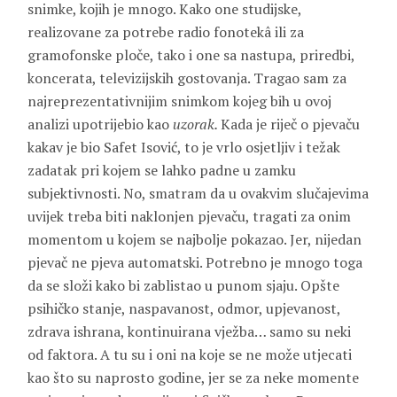
snimke, kojih je mnogo. Kako one studijske,
realizovane za potrebe radio fonotekâ ili za
gramofonske ploče, tako i one sa nastupa, priredbi,
koncerata, televizijskih gostovanja. Tragao sam za
najreprezentativnijim snimkom kojeg bih u ovoj
analizi upotrijebio kao
uzorak.
Kada je riječ o pjevaču
kakav je bio Safet Isović, to je vrlo osjetljiv i težak
zadatak pri kojem se lahko padne u zamku
subjektivnosti. No, smatram da u ovakvim slučajevima
uvijek treba biti naklonjen pjevaču, tragati za onim
momentom u kojem se najbolje pokazao. Jer, nijedan
pjevač ne pjeva automatski. Potrebno je mnogo toga
da se složi kako bi zablistao u punom sjaju. Opšte
psihičko stanje, naspavanost, odmor, upjevanost,
zdrava ishrana, kontinuirana vježba… samo su neki
od faktora. A tu su i oni na koje se ne može utjecati
kao što su naprosto godine, jer se za neke momente