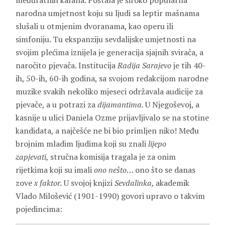
međuratnih kafana. Postala je široko popularna
narodna umjetnost koju su ljudi sa leptir mašnama
slušali u otmjenim dvoranama, kao operu ili
simfoniju. Tu ekspanziju sevdalijske umjetnosti na
svojim plećima iznijela je generacija sjajnih svirača, a
naročito pjevača. Institucija
Radija Sarajevo
je tih 40-
ih, 50-ih, 60-ih godina, sa svojom redakcijom narodne
muzike svakih nekoliko mjeseci održavala audicije za
pjevače, a u potrazi za
dijamantima.
U Njegoševoj, a
kasnije u ulici Daniela Ozme prijavljivalo se na stotine
kandidata, a najčešće ne bi bio primljen niko! Među
brojnim mladim ljudima koji su znali
lijepo
zapjevati,
stručna komisija tragala je za onim
rijetkima koji su imali
ono nešto
… ono što se danas
zove
x faktor.
U svojoj knjizi
Sevdalinka,
akademik
Vlado Milošević (1901-1990) govori upravo o takvim
pojedincima: