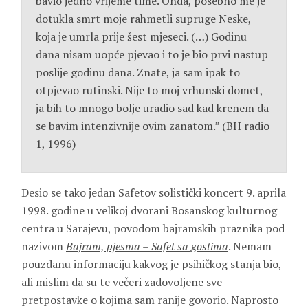
bavio jedno vrijeme time. Onda, posebno me je
dotukla smrt moje rahmetli supruge Neske,
koja je umrla prije šest mjeseci. (…) Godinu
dana nisam uopće pjevao i to je bio prvi nastup
poslije godinu dana. Znate, ja sam ipak to
otpjevao rutinski. Nije to moj vrhunski domet,
ja bih to mnogo bolje uradio sad kad krenem da
se bavim intenzivnije ovim zanatom.” (BH radio
1, 1996)
Desio se tako jedan Safetov solistički koncert 9. aprila
1998. godine u velikoj dvorani Bosanskog kulturnog
centra u Sarajevu, povodom bajramskih praznika pod
nazivom
Bajram, pjesma – Safet sa gostima
. Nemam
pouzdanu informaciju kakvog je psihičkog stanja bio,
ali mislim da su te večeri zadovoljene sve
pretpostavke o kojima sam ranije govorio. Naprosto