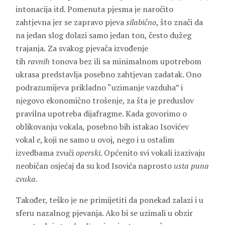
intonacija itd. Pomenuta pjesma je naročito
zahtjevna jer se zapravo pjeva
silabično
, što znači da
na jedan slog dolazi samo jedan ton, često dužeg
trajanja.
Za svakog pjevača izvođenje
tih
ravnih
tonova bez ili sa minimalnom upotrebom
ukrasa predstavlja posebno zahtjevan zadatak. Ono
podrazumijeva prikladno “uzimanje vazduha” i
njegovo ekonomično trošenje, za šta je preduslov
pravilna upotreba dijafragme. Kada govorimo o
oblikovanju vokala, posebno bih istakao Isovićev
vokal
e
, koji ne samo u ovoj, nego i u ostalim
izvedbama zvuči
operski.
Općenito svi vokali izazivaju
neobičan osjećaj da su kod Isovića naprosto
usta puna
zvuka.
Također, teško je ne primijetiti da ponekad zalazi i u
sferu nazalnog pjevanja. Ako bi se uzimali u obzir