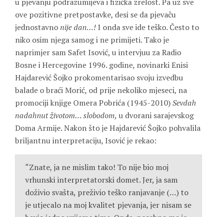
u pjevanju podrazumijeva i fizička zrelost. Pa uz sve
ove pozitivne pretpostavke, desi se da pjevaču
jednostavno
nije dan…!
I onda sve ide teško. Često to
niko osim njega samog i ne primijeti. Tako je
naprimjer sam Safet Isović, u intervjuu za Radio
Bosne i Hercegovine 1996. godine, novinarki Enisi
Hajdarević Šojko prokomentarisao svoju izvedbu
balade o braći Morić, od prije nekoliko mjeseci, na
promociji knjige Omera Pobrića (1945-2010)
Sevdah
nadahnut životom… slobodom,
u dvorani sarajevskog
Doma Armije. Nakon što je Hajdarević Šojko pohvalila
briljantnu interpretaciju, Isović je rekao:
“Znate, ja ne mislim tako! To nije bio moj
vrhunski interpretatorski domet. Jer, ja sam
doživio svašta, preživio teško ranjavanje (…) to
je utjecalo na moj kvalitet pjevanja, jer nisam se