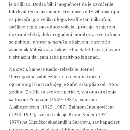
je briljirao! Dodao bih i mogućnost da je ozvučenje
bilo kvalitetno uštimano, što inače kod živih nastupa
za pjevača igra veliku ulogu. Kvalitetan mikrofon,
pažljivo regulisan odnos vokala i pratnje, s mjerom
dozirani efekti, dobro ugođeni monitori… sve to kada
se poklopi,
pravog umjetnika
o kakvom je govorio
akademik Milošević, a kakav je bio Safet Isović, dovodi
u situaciju da i sam sebe pozitivno iznenadi.
Na sreću, kamere Radio-televizije Bosne i
Hercegovine zabilježile su tu demonstraciju
ogromnog iskustva kojeg je Safet sakupljao od 1956.
godine. Zračile su sve korepeticije, sva ona druženja
sa Jozom Penavom (1909-1987), Ismetom
Alajbegovićem (1925-1987), Zaimom Imamovićem
(1920-1994), sve instrukcije Brune Špiler (1921-
1979) na Muzičkoj akademiji u Sarajevu, sav kapacitet
u poznavanju i vladanju stilskim osobenostima