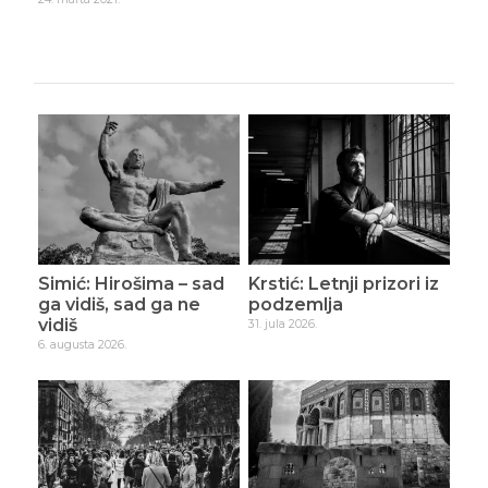
Simić: Hirošima – sad
Krstić: Letnji prizori iz
ga vidiš, sad ga ne
podzemlja
vidiš
31. jula 2026.
6. augusta 2026.