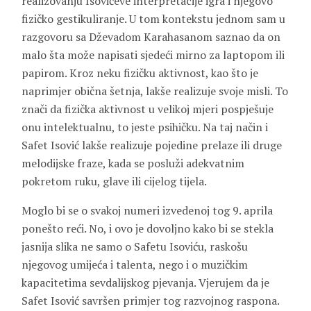
realizovanju Isovićeve interpretacije igra i njegovo
fizičko gestikuliranje. U tom kontekstu jednom sam u
razgovoru sa Dževadom Karahasanom saznao da on
malo šta može napisati sjedeći mirno za laptopom ili
papirom. Kroz neku fizičku aktivnost, kao što je
naprimjer obična šetnja, lakše realizuje svoje misli. To
znači da fizička aktivnost u velikoj mjeri pospješuje
onu intelektualnu, to jeste psihičku. Na taj način i
Safet Isović lakše realizuje pojedine prelaze ili druge
melodijske fraze, kada se posluži adekvatnim
pokretom ruku, glave ili cijelog tijela.
Moglo bi se o svakoj numeri izvedenoj tog 9. aprila
ponešto reći. No, i ovo je dovoljno kako bi se stekla
jasnija slika ne samo o Safetu Isoviću, raskošu
njegovog umijeća i talenta, nego i o muzičkim
kapacitetima sevdalijskog pjevanja. Vjerujem da je
Safet Isović savršen primjer tog razvojnog raspona.