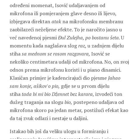
određeni momenat, Isović udaljavanjem od
mikrofona ili pomjeranjem glave desno ili lijevo,
izbjegava direktan
atak
na mikrofonsku membranu
zaobilazeći neželjene efekte. To je naročito jasno u
već navedenoj pjesmi
Đul Zulejha, po bostanu šeta.
U
momentu kada naglašava slog
raz,
u zadnjem dijelu
stiha
sa mednom se rosom razgovara,
Isović se
nekoliko centimetara udalji od mikrofona. No, on svoj
odnos prema mikrofonu koristi i u piano dinamici.
Klasičan primjer je kadencirajući dio pjesme
Jahao
sam konje, ašikov'o pio,
gdje se u prvom dijelu
stiha
tada bi mi bio Džennet bez karara,
izvodeći ton
dužeg traganja na slogu
bio,
postepeno udaljava od
mikrofona skoro pa jedan metar, postižući efekat kao
da taj zvuk odlazi i nestaje u daljini.
Istakao bih još da veliku ulogu u formiranju i