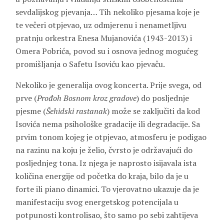
sevdalijskog pjevanja… Tih nekoliko pjesama koje je
te večeri otpjevao, uz odmjerenu i nenametljivu
pratnju orkestra Enesa Mujanovića (1943-2013) i
Omera Pobrića, povod su i osnova jednog mogućeg
promišljanja o Safetu Isoviću kao pjevaču.
Nekoliko je generalija ovog koncerta. Prije svega, od
prve (
Prođoh Bosnom kroz gradove
) do posljednje
pjesme (
Šehidski rastanak
) može se zaključiti da kod
Isovića nema psihološke gradacije ili degradacije. Sa
prvim tonom kojeg je otpjevao, atmosferu je podigao
na razinu na koju je želio, čvrsto je održavajući do
posljednjeg tona. Iz njega je naprosto isijavala ista
količina energije od početka do kraja, bilo da je u
forte ili piano dinamici. To vjerovatno ukazuje da je
manifestaciju svog energetskog potencijala u
potpunosti kontrolisao, što samo po sebi zahtijeva