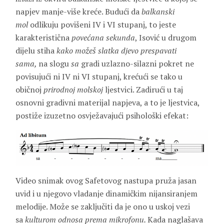
napjev manje-više kreće. Budući da
balkanski
mol
odlikuju povišeni IV i VI stupanj, to jeste
karakteristična
povećana sekunda
, Isović u drugom
dijelu stiha
kako možeš slatka djevo prespavati
sama,
na slogu
sa
gradi uzlazno-silazni pokret ne
povisujući ni IV ni VI stupanj, krećući se tako u
običnoj
prirodnoj molskoj
ljestvici. Zadirući u taj
osnovni gradivni materijal napjeva, a to je ljestvica,
postiže izuzetno osvježavajući psihološki efekat:
Video snimak ovog Safetovog nastupa pruža jasan
uvid i u njegovo vladanje dinamičkim nijansiranjem
melodije. Može se zaključiti da je ono u uskoj vezi
sa
kulturom odnosa prema mikrofonu.
Kada naglašava