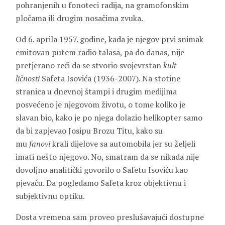
pohranjenih u fonoteci radija, na gramofonskim
pločama ili drugim nosačima zvuka.
Od 6. aprila 1957. godine, kada je njegov prvi snimak
emitovan putem radio talasa, pa do danas, nije
pretjerano reći da se stvorio svojevrstan
kult
ličnosti
Safeta Isovića (1936-2007). Na stotine
stranica u dnevnoj štampi i drugim medijima
posvećeno je njegovom životu, o tome koliko je
slavan bio, kako je po njega dolazio helikopter samo
da bi zapjevao Josipu Brozu Titu, kako su
mu
fanovi
krali dijelove sa automobila jer su željeli
imati nešto njegovo. No, smatram da se nikada nije
dovoljno analitički govorilo o Safetu Isoviću kao
pjevaču. Da pogledamo Safeta kroz objektivnu i
subjektivnu optiku.
Dosta vremena sam proveo preslušavajući dostupne