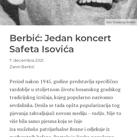
foto: Fondacija Sevdah
Berbić: Jedan koncert
Safeta Isovića
7. decembra 2021.
Zanin Berbić
Period nakon 1945. godine predstavlja specifično
razdoblje u stoljetnom životu bosanskog gradskog
tradicijskog izričaja, kojeg popularno nazivamo
sevdalinka. Desila se tada opšta popularizacija tog
pjevanja zahvaljujući novom mediju –
radiju
. Nije to
više bila samo pjesma koja se čuje
iza
mušebaka
patrijarhalne Bosne i odjekuje iz