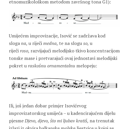
etnomuzikološkom metodom završnog tona G1):
Umijećem improvizacije, Isović se zadržava kod
sloga
na,
u riječi
medna,
te na slogu
so,
u
riječi
roso,
razvijajući melodijsko tkivo koncentracijom
tonske mase i
pretvarajući ovaj jednostavi melodijski
pokret u
raskošnu ornamentalnu
melopeju:
Ili, još jedan dobar primjer Isovićevog
improvizatorskog umijeća – u kadencirajućem dijelu
pjesme
Djevo, djevo, što mi ljubav kratiš,
na trenutak
izlazi iz okvira balkanske molske ljestvice u kojoj se