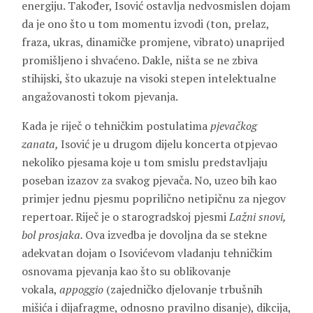
energiju. Također, Isović ostavlja nedvosmislen dojam
da je ono što u tom momentu izvodi (ton, prelaz,
fraza, ukras, dinamičke promjene, vibrato) unaprijed
promišljeno i shvaćeno. Dakle, ništa se ne zbiva
stihijski, što ukazuje na visoki stepen intelektualne
angažovanosti tokom pjevanja.
Kada je riječ o tehničkim postulatima
pjevačkog
zanata,
Isović je u drugom dijelu koncerta otpjevao
nekoliko pjesama koje u tom smislu predstavljaju
poseban izazov za svakog pjevača. No, uzeo bih kao
primjer jednu pjesmu poprilično netipičnu za njegov
repertoar. Riječ je o starogradskoj pjesmi
Lažni snovi,
bol prosjaka.
Ova izvedba je dovoljna da se stekne
adekvatan dojam o Isovićevom vladanju tehničkim
osnovama pjevanja
kao što su oblikovanje
vokala,
appoggio
(zajedničko djelovanje trbušnih
mišića i dijafragme, odnosno pravilno disanje), dikcija,